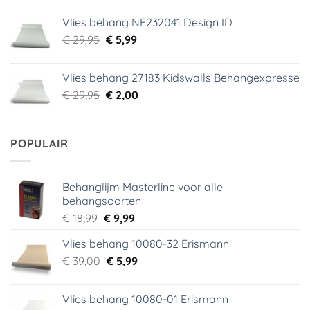
was:
is:
Vlies behang NF232041 Design ID
€ 29,95.
€ 3,99.
Oorspronkelijke
Huidige
€
29,95
€
5,99
prijs
prijs
was:
is:
Vlies behang 27183 Kidswalls Behangexpresse
€ 29,95.
€ 5,99.
Oorspronkelijke
Huidige
€
29,95
€
2,00
prijs
prijs
was:
is:
€ 29,95.
€ 2,00.
POPULAIR
Behanglijm Masterline voor alle
behangsoorten
Oorspronkelijke
Huidige
€
18,99
€
9,99
prijs
prijs
Vlies behang 10080-32 Erismann
was:
is:
Oorspronkelijke
Huidige
€
39,00
€ 18,99.
€
5,99
€ 9,99.
prijs
prijs
was:
is:
Vlies behang 10080-01 Erismann
€ 39,00.
€ 5,99.