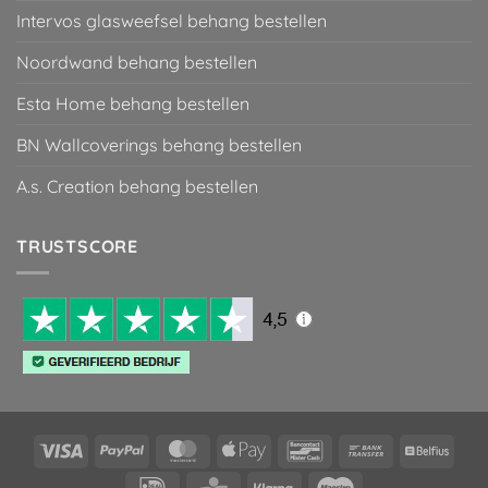
Intervos glasweefsel behang bestellen
Noordwand behang bestellen
Esta Home behang bestellen
BN Wallcoverings behang bestellen
A.s. Creation behang bestellen
TRUSTSCORE
Visa
PayPal
MasterCard
Apple
Bancontact
Bank
Belfiu
Pay
Transfer
IDeal
KBC
Klarna
Maestro