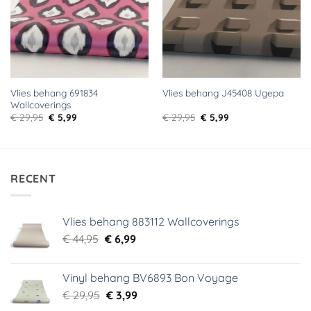
Vlies behang 691834
Vlies behang J45408 Ugepa
Wallcoverings
Oorspronkelijke
Huidige
Oorspronkelijke
Huidige
€
29,95
€
5,99
€
29,95
€
5,99
prijs
prijs
prijs
prijs
was:
is:
was:
is:
€ 29,95.
€ 5,99.
€ 29,95.
€ 5,99.
RECENT
Vlies behang 883112 Wallcoverings
Oorspronkelijke
Huidige
€
44,95
€
6,99
prijs
prijs
was:
is:
Vinyl behang BV6893 Bon Voyage
€ 44,95.
€ 6,99.
Oorspronkelijke
Huidige
€
29,95
€
3,99
prijs
prijs