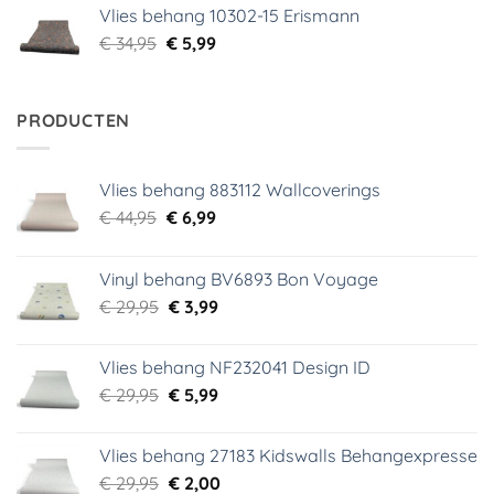
was:
is:
Vlies behang 10302-15 Erismann
€ 34,95.
€ 5,99.
Oorspronkelijke
Huidige
€
34,95
€
5,99
prijs
prijs
was:
is:
€ 34,95.
€ 5,99.
PRODUCTEN
Vlies behang 883112 Wallcoverings
Oorspronkelijke
Huidige
€
44,95
€
6,99
prijs
prijs
was:
is:
Vinyl behang BV6893 Bon Voyage
€ 44,95.
€ 6,99.
Oorspronkelijke
Huidige
€
29,95
€
3,99
prijs
prijs
was:
is:
Vlies behang NF232041 Design ID
€ 29,95.
€ 3,99.
Oorspronkelijke
Huidige
€
29,95
€
5,99
prijs
prijs
was:
is:
Vlies behang 27183 Kidswalls Behangexpresse
€ 29,95.
€ 5,99.
Oorspronkelijke
Huidige
€
29,95
€
2,00