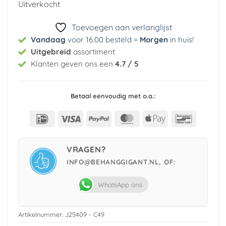
Uitverkocht
€ 29,95.
€ 5,99.
Toevoegen aan verlanglijst
Vandaag
voor 16.00 besteld =
Morgen
in huis
!
Uitgebreid
assortiment
Klanten geven ons een
4.7 / 5
Betaal eenvoudig met o.a.:
IDeal
Visa
PayPal
MasterCard
Apple
Bancont
Pay
VRAGEN?
INFO@BEHANGGIGANT.NL, OF:
WhatsApp ons
Artikelnummer:
J25409 - C49