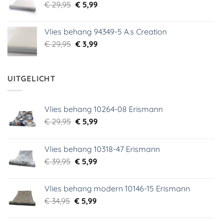
Oorspronkelijke
Huidige
€
29,95
€
5,99
prijs
prijs
was:
is:
Vlies behang 94349-5 A.s Creation
€ 29,95.
€ 5,99.
Oorspronkelijke
Huidige
€
29,95
€
3,99
prijs
prijs
was:
is:
€ 29,95.
€ 3,99.
UITGELICHT
Vlies behang 10264-08 Erismann
Oorspronkelijke
Huidige
€
29,95
€
5,99
prijs
prijs
was:
is:
Vlies behang 10318-47 Erismann
€ 29,95.
€ 5,99.
Oorspronkelijke
Huidige
€
39,95
€
5,99
prijs
prijs
was:
is:
Vlies behang modern 10146-15 Erismann
€ 39,95.
€ 5,99.
Oorspronkelijke
Huidige
€
34,95
€
5,99
prijs
prijs