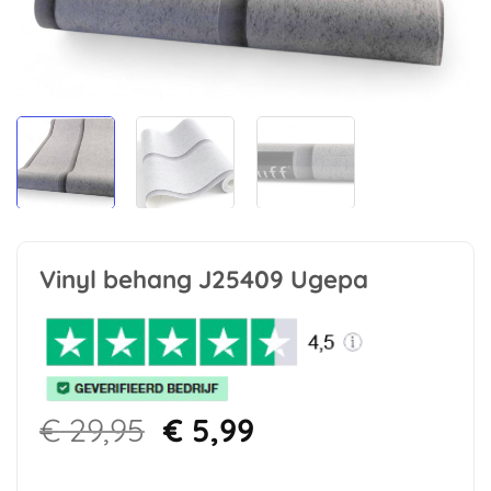
Vinyl behang J25409 Ugepa
Oorspronkelijke
Huidige
€
29,95
€
5,99
prijs
prijs
was:
is: