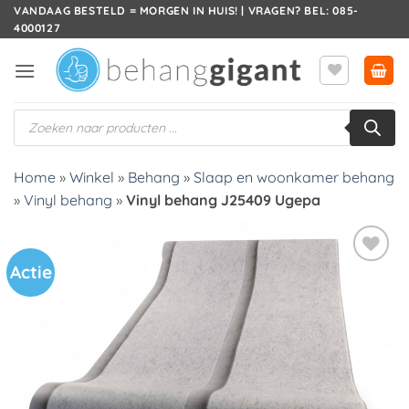
Ga
VANDAAG BESTELD = MORGEN IN HUIS! | VRAGEN? BEL: 085-
4000127
naar
inhoud
Producten
zoeken
Home
»
Winkel
»
Behang
»
Slaap en woonkamer behang
»
Vinyl behang
»
Vinyl behang J25409 Ugepa
Actie
Toevoegen
aan
verlanglijst