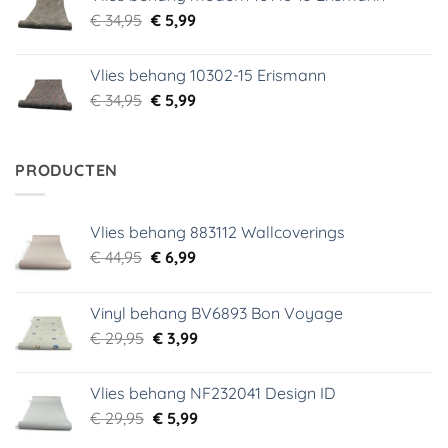
€ 39,95.
€ 5,99.
Oorspronkelijke
Huidige
€
34,95
€
5,99
prijs
prijs
was:
is:
Vlies behang 10302-15 Erismann
€ 34,95.
€ 5,99.
Oorspronkelijke
Huidige
€
34,95
€
5,99
prijs
prijs
was:
is:
€ 34,95.
€ 5,99.
PRODUCTEN
Vlies behang 883112 Wallcoverings
Oorspronkelijke
Huidige
€
44,95
€
6,99
prijs
prijs
was:
is:
Vinyl behang BV6893 Bon Voyage
€ 44,95.
€ 6,99.
Oorspronkelijke
Huidige
€
29,95
€
3,99
prijs
prijs
was:
is:
Vlies behang NF232041 Design ID
€ 29,95.
€ 3,99.
Oorspronkelijke
Huidige
€
29,95
€
5,99
prijs
prijs