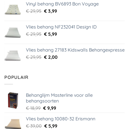
Vinyl behang BV6893 Bon Voyage
€ 44,95.
€ 6,99.
Oorspronkelijke
Huidige
€
29,95
€
3,99
prijs
prijs
was:
is:
Vlies behang NF232041 Design ID
€ 29,95.
€ 3,99.
Oorspronkelijke
Huidige
€
29,95
€
5,99
prijs
prijs
was:
is:
Vlies behang 27183 Kidswalls Behangexpresse
€ 29,95.
€ 5,99.
Oorspronkelijke
Huidige
€
29,95
€
2,00
prijs
prijs
was:
is:
€ 29,95.
€ 2,00.
POPULAIR
Behanglijm Masterline voor alle
behangsoorten
Oorspronkelijke
Huidige
€
18,99
€
9,99
prijs
prijs
Vlies behang 10080-32 Erismann
was:
is:
Oorspronkelijke
Huidige
€
39,00
€ 18,99.
€
5,99
€ 9,99.