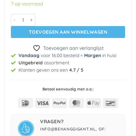
was:
is:
7 op voorraad
€ 59,00.
€ 5,99.
Vinyl op vlies behang 3955 Cristiana Masi aantal
TOEVOEGEN AAN WINKELWAGEN
Toevoegen aan verlanglijst
Vandaag
voor 16.00 besteld =
Morgen
in huis
!
Uitgebreid
assortiment
Klanten geven ons een
4.7 / 5
Betaal eenvoudig met o.a.:
IDeal
Visa
PayPal
MasterCard
Apple
Bancont
Pay
VRAGEN?
INFO@BEHANGGIGANT.NL, OF: