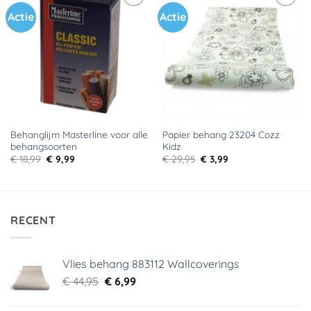
Actie
Actie
Toevoegen
Toevoegen
aan
aan
verlanglijst
verlanglijst
Behanglijm Masterline voor alle
Papier behang 23204 Cozz
behangsoorten
Kidz
Oorspronkelijke
Huidige
Oorspronkelijke
Huidige
€
18,99
€
9,99
€
29,95
€
3,99
prijs
prijs
prijs
prijs
was:
is:
was:
is:
€ 18,99.
€ 9,99.
€ 29,95.
€ 3,99.
RECENT
Vlies behang 883112 Wallcoverings
Oorspronkelijke
Huidige
€
44,95
€
6,99
prijs
prijs
was:
is: