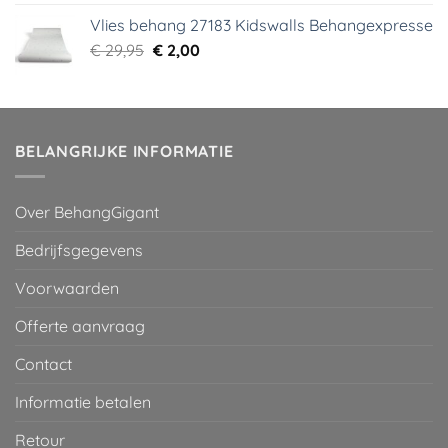
was:
is:
Vlies behang 27183 Kidswalls Behangexpresse
€ 29,95.
€ 5,99.
Oorspronkelijke
Huidige
€
29,95
€
2,00
prijs
prijs
was:
is:
€ 29,95.
€ 2,00.
BELANGRIJKE INFORMATIE
Over BehangGigant
Bedrijfsgegevens
Voorwaarden
Offerte aanvraag
Contact
Informatie betalen
Retour