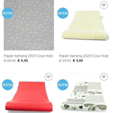
Actie
Actie
Toevoegen
Toevoegen
aan
aan
verlanglijst
verlanglijst
Papier behang 23211 Cozz Kidz
Papier behang 23251 Cozz Kidz
Oorspronkelijke
Huidige
Oorspronkelijke
Huidige
€
29,95
€
9,95
€
29,95
€
3,99
prijs
prijs
prijs
prijs
was:
is:
was:
is:
€ 29,95.
€ 9,95.
€ 29,95.
€ 3,99.
Actie
Actie
Toevoegen
Toevoegen
aan
aan
verlanglijst
verlanglijst