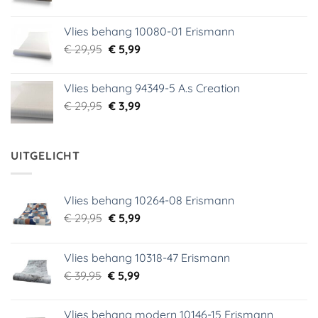
prijs
prijs
was:
is:
Vlies behang 10080-01 Erismann
€ 39,00.
€ 5,99.
Oorspronkelijke
Huidige
€
29,95
€
5,99
prijs
prijs
was:
is:
Vlies behang 94349-5 A.s Creation
€ 29,95.
€ 5,99.
Oorspronkelijke
Huidige
€
29,95
€
3,99
prijs
prijs
was:
is:
€ 29,95.
€ 3,99.
UITGELICHT
Vlies behang 10264-08 Erismann
Oorspronkelijke
Huidige
€
29,95
€
5,99
prijs
prijs
was:
is:
Vlies behang 10318-47 Erismann
€ 29,95.
€ 5,99.
Oorspronkelijke
Huidige
€
39,95
€
5,99
prijs
prijs
was:
is:
Vlies behang modern 10146-15 Erismann