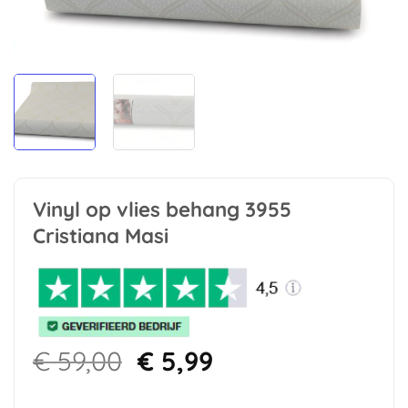
Vinyl op vlies behang 3955
Cristiana Masi
Oorspronkelijke
Huidige
€
59,00
€
5,99
prijs
prijs