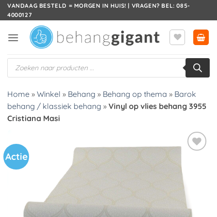
Ga
VANDAAG BESTELD = MORGEN IN HUIS! | VRAGEN? BEL: 085-
4000127
naar
inhoud
Producten
zoeken
Home
»
Winkel
»
Behang
»
Behang op thema
»
Barok
behang / klassiek behang
»
Vinyl op vlies behang 3955
Cristiana Masi
Actie
Toevoegen
aan
verlanglijst