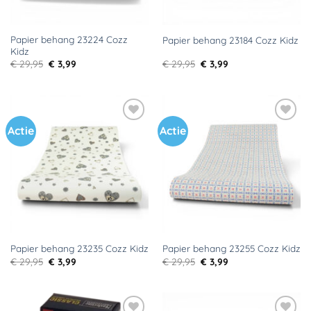
Papier behang 23224 Cozz
Papier behang 23184 Cozz Kidz
Kidz
Oorspronkelijke
Huidige
Oorspronkelijke
Huidige
€
29,95
€
3,99
€
29,95
€
3,99
prijs
prijs
prijs
prijs
was:
is:
was:
is:
€ 29,95.
€ 3,99.
€ 29,95.
€ 3,99.
Actie
Actie
Toevoegen
Toevoegen
aan
aan
verlanglijst
verlanglijst
Papier behang 23235 Cozz Kidz
Papier behang 23255 Cozz Kidz
Oorspronkelijke
Huidige
Oorspronkelijke
Huidige
€
29,95
€
3,99
€
29,95
€
3,99
prijs
prijs
prijs
prijs
was:
is:
was:
is:
€ 29,95.
€ 3,99.
€ 29,95.
€ 3,99.