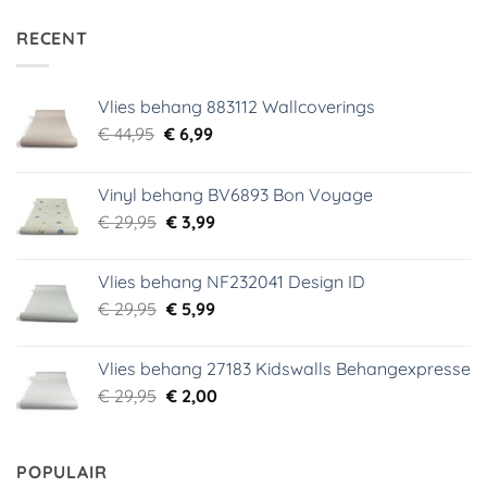
RECENT
Vlies behang 883112 Wallcoverings
Oorspronkelijke
Huidige
€
44,95
€
6,99
prijs
prijs
was:
is:
Vinyl behang BV6893 Bon Voyage
€ 44,95.
€ 6,99.
Oorspronkelijke
Huidige
€
29,95
€
3,99
prijs
prijs
was:
is:
Vlies behang NF232041 Design ID
€ 29,95.
€ 3,99.
Oorspronkelijke
Huidige
€
29,95
€
5,99
prijs
prijs
was:
is:
Vlies behang 27183 Kidswalls Behangexpresse
€ 29,95.
€ 5,99.
Oorspronkelijke
Huidige
€
29,95
€
2,00
prijs
prijs
was:
is:
€ 29,95.
€ 2,00.
POPULAIR