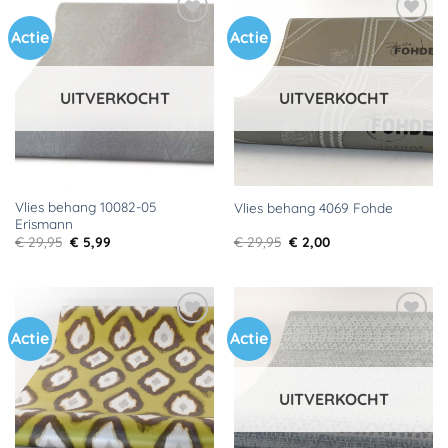
Actie
Actie
Toevoegen
Toevoegen
aan
aan
verlanglijst
verlanglijst
UITVERKOCHT
UITVERKOCHT
Vlies behang 10082-05
Vlies behang 4069 Fohde
Erismann
Oorspronkelijke
Huidige
Oorspronkelijke
Huidige
€
29,95
€
5,99
€
29,95
€
2,00
prijs
prijs
prijs
prijs
was:
is:
was:
is:
€ 29,95.
€ 5,99.
€ 29,95.
€ 2,00.
Actie
Actie
Toevoegen
Toevoegen
aan
aan
verlanglijst
verlanglijst
UITVERKOCHT