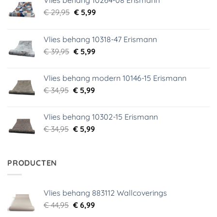
Oorspronkelijke
Huidige
€
29,95
€
5,99
prijs
prijs
was:
is:
Vlies behang 10318-47 Erismann
€ 29,95.
€ 5,99.
Oorspronkelijke
Huidige
€
39,95
€
5,99
prijs
prijs
was:
is:
Vlies behang modern 10146-15 Erismann
€ 39,95.
€ 5,99.
Oorspronkelijke
Huidige
€
34,95
€
5,99
prijs
prijs
was:
is:
Vlies behang 10302-15 Erismann
€ 34,95.
€ 5,99.
Oorspronkelijke
Huidige
€
34,95
€
5,99
prijs
prijs
was:
is:
€ 34,95.
€ 5,99.
PRODUCTEN
Vlies behang 883112 Wallcoverings
Oorspronkelijke
Huidige
€
44,95
€
6,99
prijs
prijs