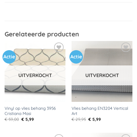
Gerelateerde producten
Actie
Actie
Toevoegen
Toevoegen
aan
aan
verlanglijst
verlanglijst
UITVERKOCHT
UITVERKOCHT
Vinyl op vlies behang 3956
Vlies behang EN3204 Vertical
Cristiana Masi
Art
Oorspronkelijke
Huidige
Oorspronkelijke
Huidige
€
59,00
€
5,99
€
29,95
€
5,99
prijs
prijs
prijs
prijs
was:
is:
was:
is:
€ 59,00.
€ 5,99.
€ 29,95.
€ 5,99.