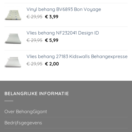
was:
is:
Vinyl behang BV6893 Bon Voyage
€ 44,95.
€ 6,99.
Oorspronkelijke
Huidige
€
29,95
€
3,99
prijs
prijs
was:
is:
Vlies behang NF232041 Design ID
€ 29,95.
€ 3,99.
Oorspronkelijke
Huidige
€
29,95
€
5,99
prijs
prijs
was:
is:
Vlies behang 27183 Kidswalls Behangexpresse
€ 29,95.
€ 5,99.
Oorspronkelijke
Huidige
€
29,95
€
2,00
prijs
prijs
was:
is:
€ 29,95.
€ 2,00.
BELANGRIJKE INFORMATIE
Over BehangGigant
Bedrijfsgegevens