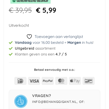
Oorspronkelijke
Huidige
€
39,95
€
5,99
prijs
prijs
was:
is:
Uitverkocht
€ 39,95.
€ 5,99.
Toevoegen aan verlanglijst
Vandaag
voor 16.00 besteld =
Morgen
in huis
!
Uitgebreid
assortiment
Klanten geven ons een
4.7 / 5
Betaal eenvoudig met o.a.:
IDeal
Visa
PayPal
MasterCard
Apple
Bancont
Pay
VRAGEN?
INFO@BEHANGGIGANT.NL, OF: