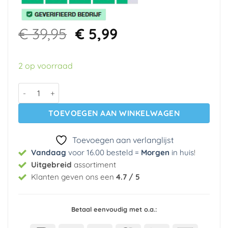
Oorspronkelijke
Huidige
€
39,95
€
5,99
prijs
prijs
was:
is:
2 op voorraad
€ 39,95.
€ 5,99.
Vlies behang 30444 Marburg aantal
TOEVOEGEN AAN WINKELWAGEN
Toevoegen aan verlanglijst
Vandaag
voor 16.00 besteld =
Morgen
in huis
!
Uitgebreid
assortiment
Klanten geven ons een
4.7 / 5
Betaal eenvoudig met o.a.: