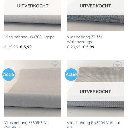
UITVERKOCHT
UITVERKOCHT
Vlies behang 731334
Vlies behang J94708 Ugepa
Wallcoverings
Oorspronkelijke
Huidige
Oorspronkelijke
Huidige
€
29,95
€
5,99
€
29,95
€
5,99
prijs
prijs
prijs
prijs
was:
is:
was:
is:
€ 29,95.
€ 5,99.
€ 29,95.
€ 5,99.
Actie
Actie
Toevoegen
Toevoegen
aan
aan
verlanglijst
verlanglijst
UITVERKOCHT
Vlies behang 33608-3 A.s
Vlies behang EN3204 Vertical
Creation
Art