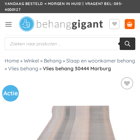
Ga
VANDAAG BESTELD = MORGEN IN HUIS! | VRAGEN? BEL: 085-
4000127
naar
inhoud
Producten
zoeken
Home
»
Winkel
»
Behang
»
Slaap en woonkamer behang
»
Vlies behang
»
Vlies behang 30444 Marburg
Actie
Toevoegen
aan
verlanglijst