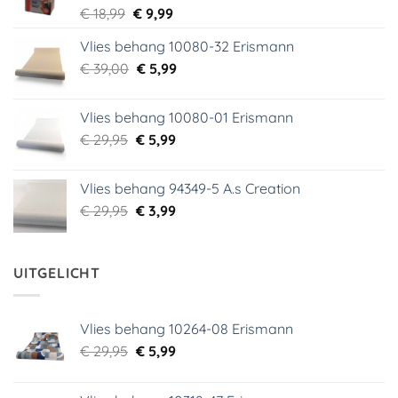
Oorspronkelijke
Huidige
€
18,99
€
9,99
prijs
prijs
Vlies behang 10080-32 Erismann
was:
is:
Oorspronkelijke
Huidige
€
39,00
€ 18,99.
€
5,99
€ 9,99.
prijs
prijs
was:
is:
Vlies behang 10080-01 Erismann
€ 39,00.
€ 5,99.
Oorspronkelijke
Huidige
€
29,95
€
5,99
prijs
prijs
was:
is:
Vlies behang 94349-5 A.s Creation
€ 29,95.
€ 5,99.
Oorspronkelijke
Huidige
€
29,95
€
3,99
prijs
prijs
was:
is:
€ 29,95.
€ 3,99.
UITGELICHT
Vlies behang 10264-08 Erismann
Oorspronkelijke
Huidige
€
29,95
€
5,99
prijs
prijs
was:
is: