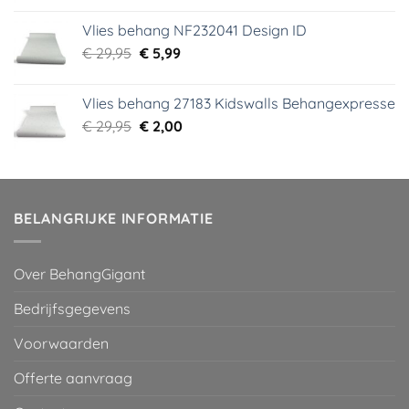
was:
is:
Vlies behang NF232041 Design ID
€ 29,95.
€ 3,99.
Oorspronkelijke
Huidige
€
29,95
€
5,99
prijs
prijs
was:
is:
Vlies behang 27183 Kidswalls Behangexpresse
€ 29,95.
€ 5,99.
Oorspronkelijke
Huidige
€
29,95
€
2,00
prijs
prijs
was:
is:
€ 29,95.
€ 2,00.
BELANGRIJKE INFORMATIE
Over BehangGigant
Bedrijfsgegevens
Voorwaarden
Offerte aanvraag