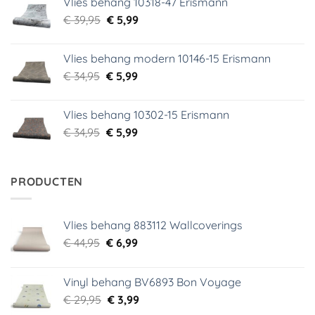
Vlies behang 10318-47 Erismann
€ 29,95.
€ 5,99.
Oorspronkelijke
Huidige
€
39,95
€
5,99
prijs
prijs
was:
is:
Vlies behang modern 10146-15 Erismann
€ 39,95.
€ 5,99.
Oorspronkelijke
Huidige
€
34,95
€
5,99
prijs
prijs
was:
is:
Vlies behang 10302-15 Erismann
€ 34,95.
€ 5,99.
Oorspronkelijke
Huidige
€
34,95
€
5,99
prijs
prijs
was:
is:
€ 34,95.
€ 5,99.
PRODUCTEN
Vlies behang 883112 Wallcoverings
Oorspronkelijke
Huidige
€
44,95
€
6,99
prijs
prijs
was:
is:
Vinyl behang BV6893 Bon Voyage
€ 44,95.
€ 6,99.
Oorspronkelijke
Huidige
€
29,95
€
3,99
prijs
prijs