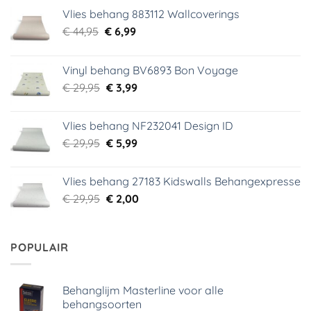
Vlies behang 883112 Wallcoverings
Oorspronkelijke
Huidige
€
44,95
€
6,99
prijs
prijs
was:
is:
Vinyl behang BV6893 Bon Voyage
€ 44,95.
€ 6,99.
Oorspronkelijke
Huidige
€
29,95
€
3,99
prijs
prijs
was:
is:
Vlies behang NF232041 Design ID
€ 29,95.
€ 3,99.
Oorspronkelijke
Huidige
€
29,95
€
5,99
prijs
prijs
was:
is:
Vlies behang 27183 Kidswalls Behangexpresse
€ 29,95.
€ 5,99.
Oorspronkelijke
Huidige
€
29,95
€
2,00
prijs
prijs
was:
is:
€ 29,95.
€ 2,00.
POPULAIR
Behanglijm Masterline voor alle
behangsoorten