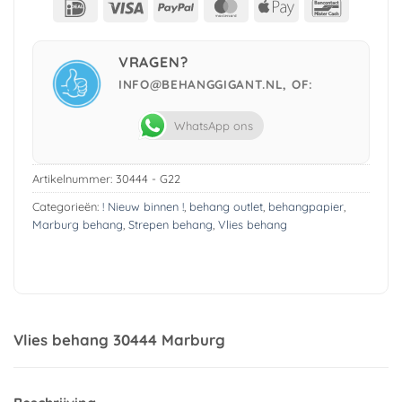
IDeal
Visa
PayPal
MasterCard
Apple
Bancont
Pay
VRAGEN?
INFO@BEHANGGIGANT.NL, OF:
WhatsApp ons
Artikelnummer:
30444 - G22
Categorieën:
! Nieuw binnen !
,
behang outlet
,
behangpapier
,
Marburg behang
,
Strepen behang
,
Vlies behang
Vlies behang 30444 Marburg