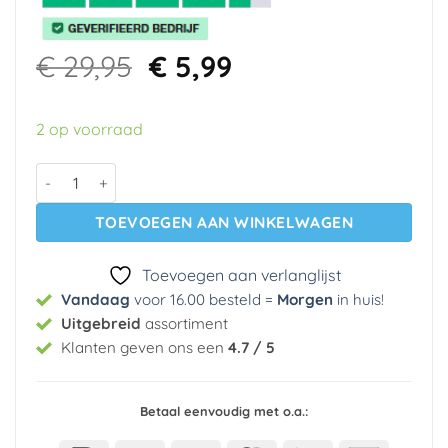
Oorspronkelijke
Huidige
€
29,95
€
5,99
prijs
prijs
was:
is:
2 op voorraad
€ 29,95.
€ 5,99.
Vlies behang 32706-1 A.s. Creation aantal
TOEVOEGEN AAN WINKELWAGEN
Toevoegen aan verlanglijst
Vandaag
voor 16.00 besteld =
Morgen
in huis
!
Uitgebreid
assortiment
Klanten geven ons een
4.7 / 5
Betaal eenvoudig met o.a.: