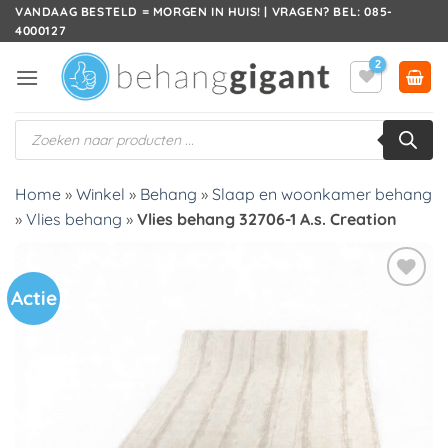
Ga
VANDAAG BESTELD = MORGEN IN HUIS! | VRAGEN? BEL: 085-
4000127
naar
inhoud
Producten
zoeken
Home
»
Winkel
»
Behang
»
Slaap en woonkamer behang
»
Vlies behang
»
Vlies behang 32706-1 A.s. Creation
Actie
Toevoegen
aan
verlanglijst