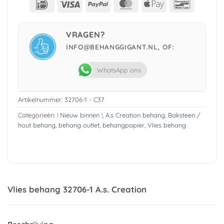
IDeal
Visa
PayPal
MasterCard
Apple
Bancont
Pay
VRAGEN?
INFO@BEHANGGIGANT.NL, OF:
WhatsApp ons
Artikelnummer:
32706-1 - C37
Categorieën:
! Nieuw binnen !
,
A.s Creation behang
,
Baksteen /
hout behang
,
behang outlet
,
behangpapier
,
Vlies behang
Vlies behang 32706-1 A.s. Creation