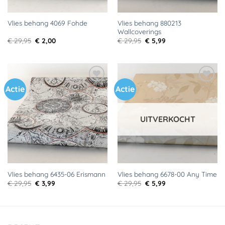
Vlies behang 880213
Vlies behang 4069 Fohde
Wallcoverings
Oorspronkelijke
Huidige
Oorspronkelijke
Huidige
€
29,95
€
2,00
€
29,95
€
5,99
prijs
prijs
prijs
prijs
was:
is:
was:
is:
€ 29,95.
€ 2,00.
€ 29,95.
€ 5,99.
Actie
Actie
Toevoegen
Toevoegen
aan
aan
verlanglijst
verlanglijst
UITVERKOCHT
Vlies behang 6435-06 Erismann
Vlies behang 6678-00 Any Time
Oorspronkelijke
Huidige
Oorspronkelijke
Huidige
€
29,95
€
3,99
€
29,95
€
5,99
prijs
prijs
prijs
prijs
was:
is:
was:
is:
€ 29,95.
€ 3,99.
€ 29,95.
€ 5,99.