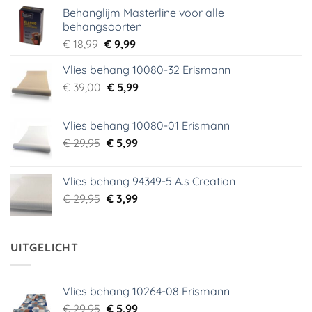
Behanglijm Masterline voor alle
behangsoorten
Oorspronkelijke
Huidige
€
18,99
€
9,99
prijs
prijs
Vlies behang 10080-32 Erismann
was:
is:
Oorspronkelijke
Huidige
€
39,00
€ 18,99.
€
5,99
€ 9,99.
prijs
prijs
was:
is:
Vlies behang 10080-01 Erismann
€ 39,00.
€ 5,99.
Oorspronkelijke
Huidige
€
29,95
€
5,99
prijs
prijs
was:
is:
Vlies behang 94349-5 A.s Creation
€ 29,95.
€ 5,99.
Oorspronkelijke
Huidige
€
29,95
€
3,99
prijs
prijs
was:
is:
€ 29,95.
€ 3,99.
UITGELICHT
Vlies behang 10264-08 Erismann
Oorspronkelijke
Huidige
€
29,95
€
5,99