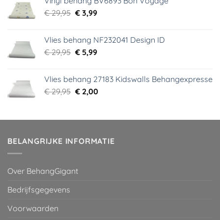
Vinyl behang BV6893 Bon Voyage
€ 44,95.
€ 6,99.
Oorspronkelijke
Huidige
€
29,95
€
3,99
prijs
prijs
was:
is:
Vlies behang NF232041 Design ID
€ 29,95.
€ 3,99.
Oorspronkelijke
Huidige
€
29,95
€
5,99
prijs
prijs
was:
is:
Vlies behang 27183 Kidswalls Behangexpresse
€ 29,95.
€ 5,99.
Oorspronkelijke
Huidige
€
29,95
€
2,00
prijs
prijs
was:
is:
€ 29,95.
€ 2,00.
BELANGRIJKE INFORMATIE
Over BehangGigant
Bedrijfsgegevens
Voorwaarden