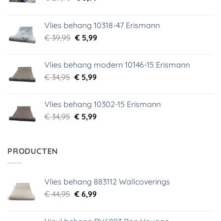
prijs
prijs
was:
is:
Vlies behang 10318-47 Erismann
€ 29,95.
€ 5,99.
Oorspronkelijke
Huidige
€
39,95
€
5,99
prijs
prijs
was:
is:
Vlies behang modern 10146-15 Erismann
€ 39,95.
€ 5,99.
Oorspronkelijke
Huidige
€
34,95
€
5,99
prijs
prijs
was:
is:
Vlies behang 10302-15 Erismann
€ 34,95.
€ 5,99.
Oorspronkelijke
Huidige
€
34,95
€
5,99
prijs
prijs
was:
is:
€ 34,95.
€ 5,99.
PRODUCTEN
Vlies behang 883112 Wallcoverings
Oorspronkelijke
Huidige
€
44,95
€
6,99
prijs
prijs
was:
is: