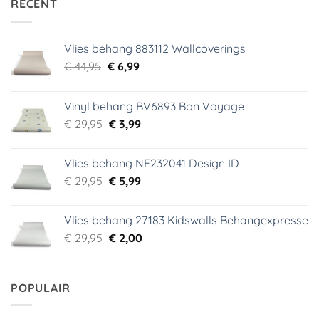
RECENT
Vlies behang 883112 Wallcoverings
Oorspronkelijke
Huidige
€
44,95
€
6,99
prijs
prijs
was:
is:
Vinyl behang BV6893 Bon Voyage
€ 44,95.
€ 6,99.
Oorspronkelijke
Huidige
€
29,95
€
3,99
prijs
prijs
was:
is:
Vlies behang NF232041 Design ID
€ 29,95.
€ 3,99.
Oorspronkelijke
Huidige
€
29,95
€
5,99
prijs
prijs
was:
is:
Vlies behang 27183 Kidswalls Behangexpresse
€ 29,95.
€ 5,99.
Oorspronkelijke
Huidige
€
29,95
€
2,00
prijs
prijs
was:
is:
€ 29,95.
€ 2,00.
POPULAIR