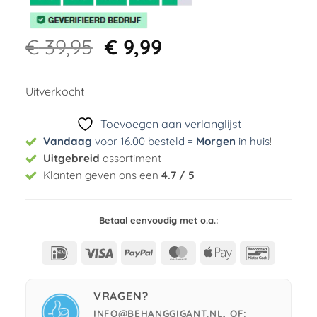
Oorspronkelijke
Huidige
€
39,95
€
9,99
prijs
prijs
was:
is:
Uitverkocht
€ 39,95.
€ 9,99.
Toevoegen aan verlanglijst
Vandaag
voor 16.00 besteld =
Morgen
in huis
!
Uitgebreid
assortiment
Klanten geven ons een
4.7 / 5
Betaal eenvoudig met o.a.:
IDeal
Visa
PayPal
MasterCard
Apple
Bancont
Pay
VRAGEN?
INFO@BEHANGGIGANT.NL, OF: