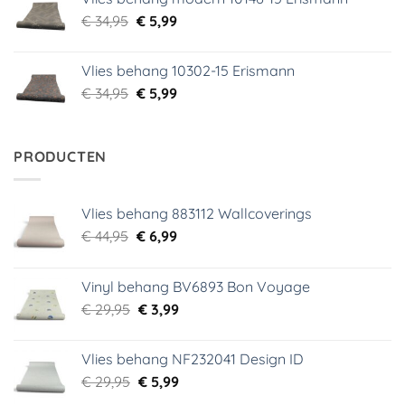
€ 39,95.
€ 5,99.
Oorspronkelijke
Huidige
€
34,95
€
5,99
prijs
prijs
was:
is:
Vlies behang 10302-15 Erismann
€ 34,95.
€ 5,99.
Oorspronkelijke
Huidige
€
34,95
€
5,99
prijs
prijs
was:
is:
€ 34,95.
€ 5,99.
PRODUCTEN
Vlies behang 883112 Wallcoverings
Oorspronkelijke
Huidige
€
44,95
€
6,99
prijs
prijs
was:
is:
Vinyl behang BV6893 Bon Voyage
€ 44,95.
€ 6,99.
Oorspronkelijke
Huidige
€
29,95
€
3,99
prijs
prijs
was:
is:
Vlies behang NF232041 Design ID
€ 29,95.
€ 3,99.
Oorspronkelijke
Huidige
€
29,95
€
5,99
prijs
prijs