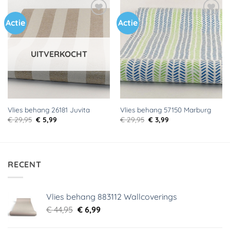
Actie
Actie
Toevoegen
Toevoegen
aan
aan
verlanglijst
verlanglijst
UITVERKOCHT
Vlies behang 26181 Juvita
Vlies behang 57150 Marburg
Oorspronkelijke
Huidige
Oorspronkelijke
Huidige
€
29,95
€
5,99
€
29,95
€
3,99
prijs
prijs
prijs
prijs
was:
is:
was:
is:
€ 29,95.
€ 5,99.
€ 29,95.
€ 3,99.
RECENT
Vlies behang 883112 Wallcoverings
Oorspronkelijke
Huidige
€
44,95
€
6,99
prijs
prijs