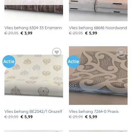
Vlies behang 6304-33 Erismann
Vlies behang 68646 Noordwand
Oorspronkelijke
Huidige
Oorspronkelijke
Huidige
€
29,95
€
3,99
€
29,95
€
5,99
prijs
prijs
prijs
prijs
was:
is:
was:
is:
€ 29,95.
€ 3,99.
€ 29,95.
€ 5,99.
Actie
Actie
Toevoegen
Toevoegen
aan
aan
verlanglijst
verlanglijst
Vlies behang BE2042/1 Onszelf
Vlies behang 7264-0 Praxis
Oorspronkelijke
Huidige
Oorspronkelijke
Huidige
€
29,95
€
5,99
€
29,95
€
5,99
prijs
prijs
prijs
prijs
was:
is:
was:
is:
€ 29,95.
€ 5,99.
€ 29,95.
€ 5,99.