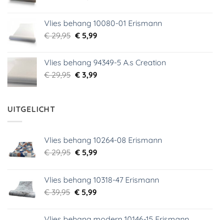
prijs
prijs
was:
is:
Vlies behang 10080-01 Erismann
€ 39,00.
€ 5,99.
Oorspronkelijke
Huidige
€
29,95
€
5,99
prijs
prijs
was:
is:
Vlies behang 94349-5 A.s Creation
€ 29,95.
€ 5,99.
Oorspronkelijke
Huidige
€
29,95
€
3,99
prijs
prijs
was:
is:
€ 29,95.
€ 3,99.
UITGELICHT
Vlies behang 10264-08 Erismann
Oorspronkelijke
Huidige
€
29,95
€
5,99
prijs
prijs
was:
is:
Vlies behang 10318-47 Erismann
€ 29,95.
€ 5,99.
Oorspronkelijke
Huidige
€
39,95
€
5,99
prijs
prijs
was:
is:
Vlies behang modern 10146-15 Erismann