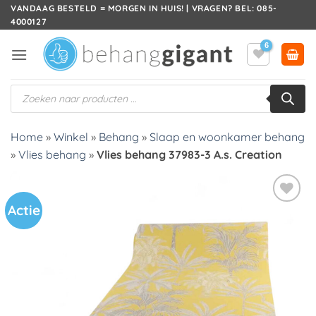
Ga
VANDAAG BESTELD = MORGEN IN HUIS! | VRAGEN? BEL: 085-
4000127
naar
inhoud
Producten
zoeken
Home
»
Winkel
»
Behang
»
Slaap en woonkamer behang
»
Vlies behang
»
Vlies behang 37983-3 A.s. Creation
Actie
Toevoegen
aan
verlanglijst