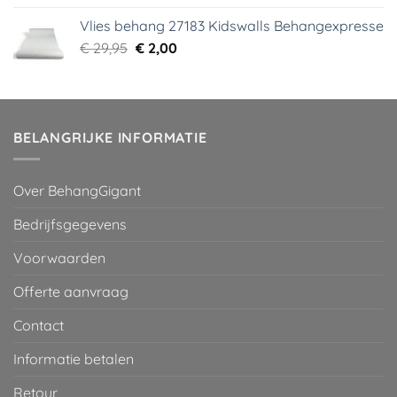
was:
is:
Vlies behang 27183 Kidswalls Behangexpresse
€ 29,95.
€ 5,99.
Oorspronkelijke
Huidige
€
29,95
€
2,00
prijs
prijs
was:
is:
€ 29,95.
€ 2,00.
BELANGRIJKE INFORMATIE
Over BehangGigant
Bedrijfsgegevens
Voorwaarden
Offerte aanvraag
Contact
Informatie betalen
Retour