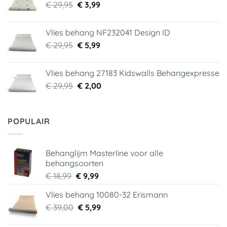
Oorspronkelijke
Huidige
€
29,95
€
3,99
prijs
prijs
was:
is:
Vlies behang NF232041 Design ID
€ 29,95.
€ 3,99.
Oorspronkelijke
Huidige
€
29,95
€
5,99
prijs
prijs
was:
is:
Vlies behang 27183 Kidswalls Behangexpresse
€ 29,95.
€ 5,99.
Oorspronkelijke
Huidige
€
29,95
€
2,00
prijs
prijs
was:
is:
€ 29,95.
€ 2,00.
POPULAIR
Behanglijm Masterline voor alle
behangsoorten
Oorspronkelijke
Huidige
€
18,99
€
9,99
prijs
prijs
Vlies behang 10080-32 Erismann
was:
is:
Oorspronkelijke
Huidige
€
39,00
€ 18,99.
€
5,99
€ 9,99.
prijs
prijs