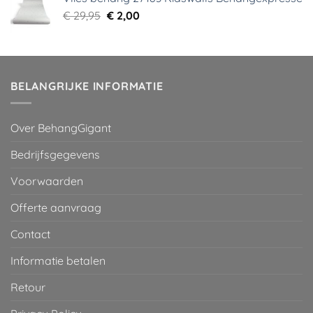
€ 29,95.
€ 5,99.
Oorspronkelijke
Huidige
€
29,95
€
2,00
prijs
prijs
was:
is:
€ 29,95.
€ 2,00.
BELANGRIJKE INFORMATIE
Over BehangGigant
Bedrijfsgegevens
Voorwaarden
Offerte aanvraag
Contact
Informatie betalen
Retour