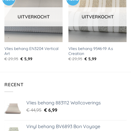
aan
aan
verlanglijst
verlanglijst
UITVERKOCHT
UITVERKOCHT
Vlies behang EN3204 Vertical
Vlies behang 9546-19 A.s
Art
Creation
Oorspronkelijke
Huidige
Oorspronkelijke
Huidige
€
29,95
€
5,99
€
29,95
€
5,99
prijs
prijs
prijs
prijs
was:
is:
was:
is:
€ 29,95.
€ 5,99.
€ 29,95.
€ 5,99.
RECENT
Vlies behang 883112 Wallcoverings
Oorspronkelijke
Huidige
€
44,95
€
6,99
prijs
prijs
was:
is:
Vinyl behang BV6893 Bon Voyage
€ 44,95.
€ 6,99.