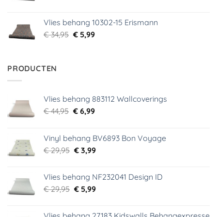
prijs
prijs
was:
is:
Vlies behang 10302-15 Erismann
€ 34,95.
€ 5,99.
Oorspronkelijke
Huidige
€
34,95
€
5,99
prijs
prijs
was:
is:
€ 34,95.
€ 5,99.
PRODUCTEN
Vlies behang 883112 Wallcoverings
Oorspronkelijke
Huidige
€
44,95
€
6,99
prijs
prijs
was:
is:
Vinyl behang BV6893 Bon Voyage
€ 44,95.
€ 6,99.
Oorspronkelijke
Huidige
€
29,95
€
3,99
prijs
prijs
was:
is:
Vlies behang NF232041 Design ID
€ 29,95.
€ 3,99.
Oorspronkelijke
Huidige
€
29,95
€
5,99
prijs
prijs
was:
is:
Vlies behang 27183 Kidswalls Behangexpresse