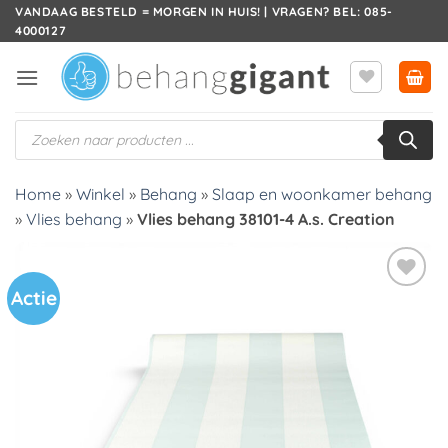
Ga
VANDAAG BESTELD = MORGEN IN HUIS! | VRAGEN? BEL: 085-
4000127
naar
inhoud
Producten
zoeken
Home
»
Winkel
»
Behang
»
Slaap en woonkamer behang
»
Vlies behang
»
Vlies behang 38101-4 A.s. Creation
Actie
Toevoegen
aan
verlanglijst