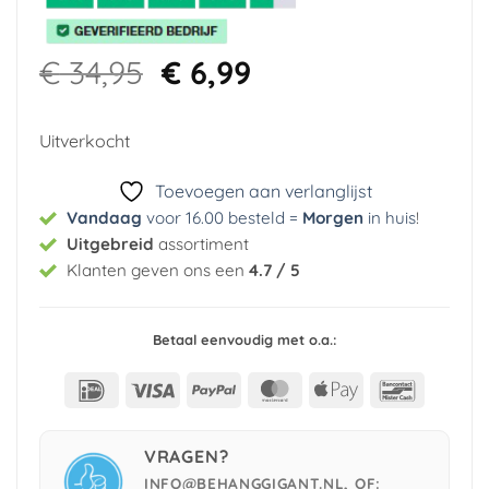
Oorspronkelijke
Huidige
€
34,95
€
6,99
prijs
prijs
was:
is:
Uitverkocht
€ 34,95.
€ 6,99.
Toevoegen aan verlanglijst
Vandaag
voor 16.00 besteld =
Morgen
in huis
!
Uitgebreid
assortiment
Klanten geven ons een
4.7 / 5
Betaal eenvoudig met o.a.:
IDeal
Visa
PayPal
MasterCard
Apple
Bancont
Pay
VRAGEN?
INFO@BEHANGGIGANT.NL, OF: