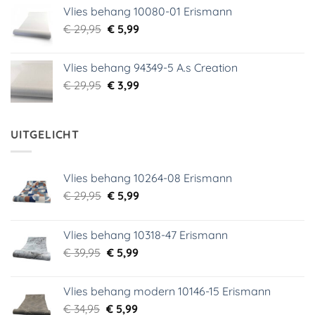
was:
is:
Vlies behang 10080-01 Erismann
€ 39,00.
€ 5,99.
Oorspronkelijke
Huidige
€
29,95
€
5,99
prijs
prijs
was:
is:
Vlies behang 94349-5 A.s Creation
€ 29,95.
€ 5,99.
Oorspronkelijke
Huidige
€
29,95
€
3,99
prijs
prijs
was:
is:
€ 29,95.
€ 3,99.
UITGELICHT
Vlies behang 10264-08 Erismann
Oorspronkelijke
Huidige
€
29,95
€
5,99
prijs
prijs
was:
is:
Vlies behang 10318-47 Erismann
€ 29,95.
€ 5,99.
Oorspronkelijke
Huidige
€
39,95
€
5,99
prijs
prijs
was:
is:
Vlies behang modern 10146-15 Erismann
€ 39,95.
€ 5,99.
Oorspronkelijke
Huidige
€
34,95
€
5,99