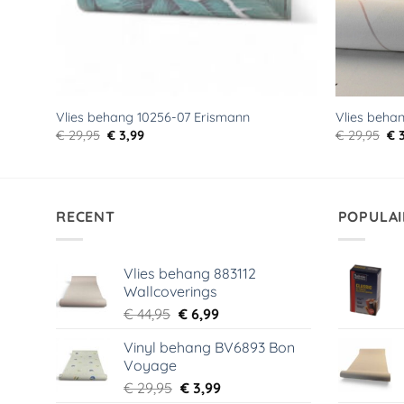
Vlies behang 10256-07 Erismann
Vlies beha
Oorspronkelijke
Huidige
Oo
€
29,95
€
3,99
€
29,95
€
3
prijs
prijs
pri
was:
is:
wa
€ 29,95.
€ 3,99.
€ 2
RECENT
POPULAI
Vlies behang 883112
Wallcoverings
Oorspronkelijke
Huidige
€
44,95
€
6,99
prijs
prijs
Vinyl behang BV6893 Bon
was:
is:
Voyage
€ 44,95.
€ 6,99.
Oorspronkelijke
Huidige
€
29,95
€
3,99