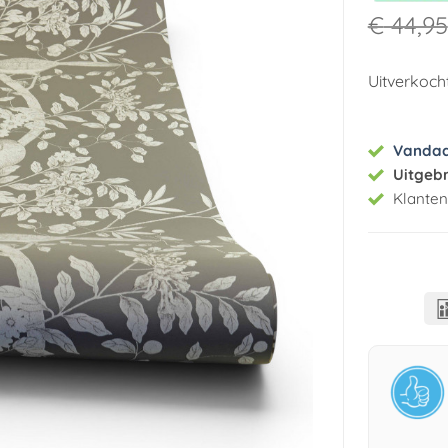
€
44,95
Uitverkoch
Vanda
Uitgeb
Klante