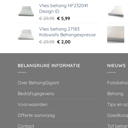
prijs
prijs
Vlies behang NF232041
was:
is:
Design ID
€ 29,95.
€ 3,99.
Oorspronkelijke
Huidige
€
29,95
€
5,99
prijs
prijs
Vlies behang 27183
was:
is:
Kidswalls Behangexpresse
€ 29,95.
€ 5,99.
Oorspronkelijke
Huidige
€
29,95
€
2,00
prijs
prijs
was:
is:
€ 29,95.
€ 2,00.
BELANGRIJKE INFORMATIE
NIEUWS
Over BehangGigant
Fotobeha
Bedrijfsgegevens
Behang
Voorwaarden
Tips en a
Offerte aanvraag
Goedkoop
Contact
Tof behan