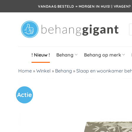
Ga
VANDAAG BESTELD = MORGEN IN HUIS! | VRAGEN? 
naar
inhoud
P
z
! Nieuw !
Behang
Behang op merk
Home
»
Winkel
»
Behang
»
Slaap en woonkamer be
Actie