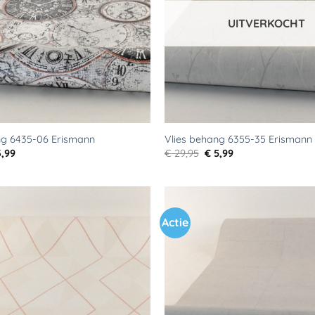
UITVERKOCHT
ng 6435-06 Erismann
Vlies behang 6355-35 Erismann
rspronkelijke
Huidige
Oorspronkelijke
Huidige
,99
€
29,95
€
5,99
js
prijs
prijs
prijs
s:
is:
was:
is:
9,95.
€ 3,99.
€ 29,95.
€ 5,99.
Actie
Toevoegen
aan
verlanglijst