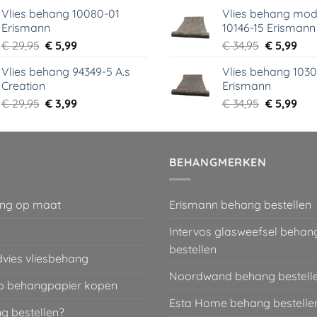
prijs
prijs
prijs
prij
Vlies behang 10080-01
Vlies behang mod
was:
is:
was:
is:
Erismann
10146-15 Erismann
€ 39,00.
€ 5,99.
€ 39,95.
€ 5,
Oorspronkelijke
Huidige
Oorspronk
Hui
€
29,95
€
5,99
€
34,95
€
5,99
prijs
prijs
prijs
prij
Vlies behang 94349-5 A.s
Vlies behang 1030
was:
is:
was:
is:
Creation
Erismann
€ 29,95.
€ 5,99.
€ 34,95.
€ 5,
Oorspronkelijke
Huidige
Oorspronk
Hui
€
29,95
€
3,99
€
34,95
€
5,99
prijs
prijs
prijs
prij
was:
is:
was:
is:
€ 29,95.
€ 3,99.
€ 34,95.
€ 5,
BEHANGMERKEN
ng op maat
Erismann behang bestellen
Intervos glasweefsel behan
bestellen
dvies vliesbehang
Noordwand behang bestell
 behangpapier kopen
Esta Home behang bestelle
g bestellen?