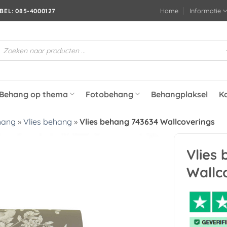
Home
Informatie
BEL: 085-4000127
roducten
oeken
Behang op thema
Fotobehang
Behangplaksel
K
hang
»
Vlies behang
»
Vlies behang 743634 Wallcoverings
Vlies
Toevoegen
Wallc
aan
verlanglijst