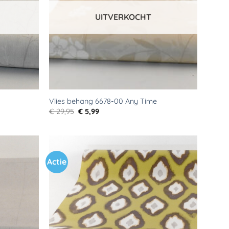
UITVERKOCHT
Vlies behang 6678-00 Any Time
Oorspronkelijke
Huidige
€
29,95
€
5,99
prijs
prijs
was:
is:
€ 29,95.
€ 5,99.
Actie
Toevoegen
Toevoegen
aan
aan
verlanglijst
verlanglijst