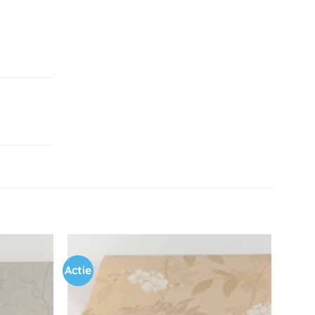
Actie
Toevoegen
Toevoegen
aan
aan
verlanglijst
verlanglijst