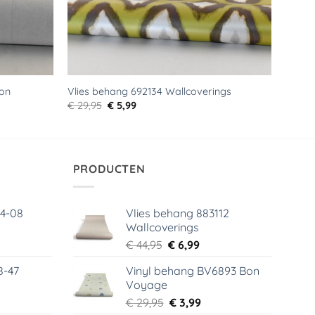
ion
Vlies behang 692134 Wallcoverings
Oorspronkelijke
Huidige
€
29,95
€
5,99
prijs
prijs
was:
is:
€ 29,95.
€ 5,99.
PRODUCTEN
64-08
Vlies behang 883112
Wallcoverings
elijke
dige
Oorspronkelijke
Huidige
€
44,95
€
6,99
s
prijs
prijs
8-47
Vinyl behang BV6893 Bon
was:
is:
Voyage
99.
€ 44,95.
€ 6,99.
elijke
dige
Oorspronkelijke
Huidige
€
29,95
€
3,99