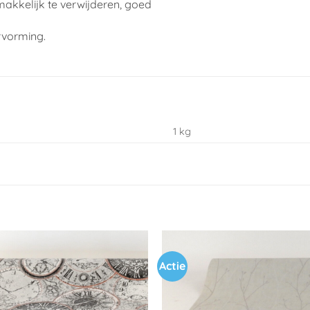
makkelijk te verwijderen, goed
rvorming.
1 kg
Actie
Toevoegen
aan
verlanglijst