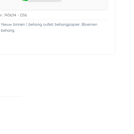
r:
743634 - D56
! Nieuw binnen !
,
behang outlet
,
behangpapier
,
Bloemen
s behang