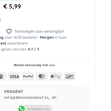
Oorspronkelijke
Huidige
€
5,99
prijs
prijs
was:
is:
t
€ 44,95.
€ 5,99.
Toevoegen aan verlanglijst
ag
voor 16.00 besteld =
Morgen
in huis
!
reid
assortiment
n geven ons een
4.7 / 5
Betaal eenvoudig met o.a.:
IDeal
Visa
PayPal
MasterCard
Apple
Bancontact
Pay
VRAGEN?
INFO@BEHANGGIGANT.NL, OF:
WhatsApp ons