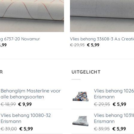
ng 6737-20 Novamur
Vlies behang 33608-3 A.s Creat
rspronkelijke
Huidige
Oorspronkelijke
Huidige
,99
€
29,95
€
5,99
js
prijs
prijs
prijs
s:
is:
was:
is:
9,95.
€ 3,99.
€ 29,95.
€ 5,99.
R
UITGELICHT
Behanglijm Masterline voor
Vlies behang 102
alle behangsoorten
Erismann
Oorspronkelijke
Huidige
Oorspronk
Hui
€
18,99
€
9,99
€
29,95
€
5,99
prijs
prijs
prijs
prij
Vlies behang 10080-32
Vlies behang 1031
was:
is:
was:
is:
Erismann
Erismann
€ 18,99.
€ 9,99.
€ 29,95.
€ 5,
Oorspronkelijke
Huidige
Oorspronk
Hui
€
39,00
€
5,99
€
39,95
€
5,99