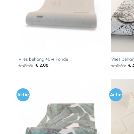
Vlies behang 4074 Fohde
Vlies beha
Oorspronkelijke
Huidige
Oo
€
29,95
€
2,00
€
29,95
€
3
prijs
prijs
pri
was:
is:
wa
€ 29,95.
€ 2,00.
€ 2
Actie
Actie
Toevoegen
aan
verlanglijst