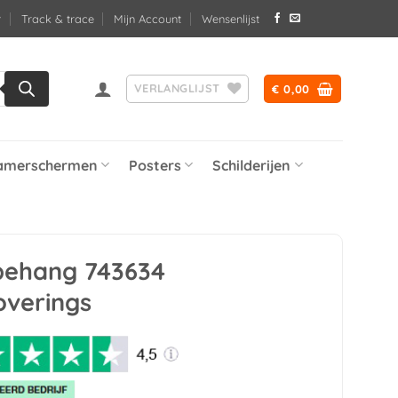
Track & trace
Mijn Account
Wensenlijst
VERLANGLIJST
€
0,00
amerschermen
Posters
Schilderijen
 behang 743634
overings