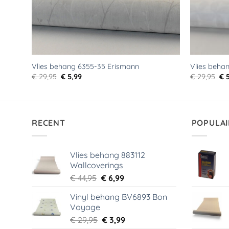
Vlies behang 6355-35 Erismann
Vlies beha
Oorspronkelijke
Huidige
Oo
€
29,95
€
5,99
€
29,95
€
5
prijs
prijs
pri
was:
is:
wa
€ 29,95.
€ 5,99.
€ 2
RECENT
POPULAI
Vlies behang 883112
Wallcoverings
Oorspronkelijke
Huidige
€
44,95
€
6,99
prijs
prijs
Vinyl behang BV6893 Bon
was:
is:
Voyage
€ 44,95.
€ 6,99.
Oorspronkelijke
Huidige
€
29,95
€
3,99