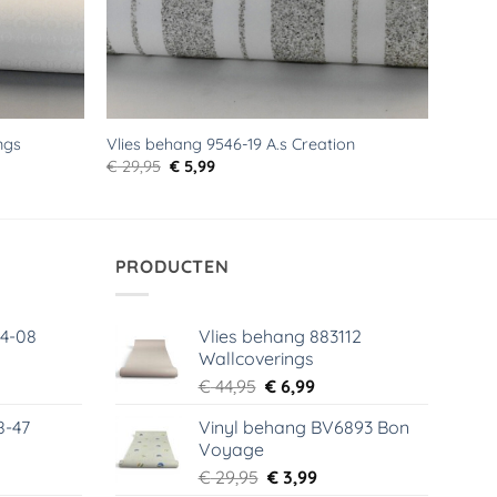
ngs
Vlies behang 9546-19 A.s Creation
Oorspronkelijke
Huidige
€
29,95
€
5,99
prijs
prijs
was:
is:
€ 29,95.
€ 5,99.
PRODUCTEN
64-08
Vlies behang 883112
Wallcoverings
elijke
dige
Oorspronkelijke
Huidige
€
44,95
€
6,99
s
prijs
prijs
8-47
Vinyl behang BV6893 Bon
was:
is:
Voyage
99.
€ 44,95.
€ 6,99.
elijke
dige
Oorspronkelijke
Huidige
€
29,95
€
3,99