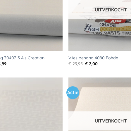
UITVERKOCHT
g 30407-5 A.s Creation
Vlies behang 4080 Fohde
rspronkelijke
Huidige
Oorspronkelijke
Huidige
,99
€
29,95
€
2,00
js
prijs
prijs
prijs
s:
is:
was:
is:
9,95.
€ 5,99.
€ 29,95.
€ 2,00.
Actie
Toevoegen
aan
verlanglijst
UITVERKOCHT