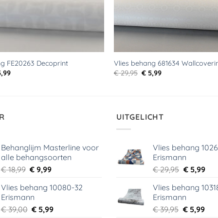
ng FE20263 Decoprint
Vlies behang 681634 Wallcoveri
rspronkelijke
Huidige
Oorspronkelijke
Huidige
,99
€
29,95
€
5,99
js
prijs
prijs
prijs
s:
is:
was:
is:
9,95.
€ 5,99.
€ 29,95.
€ 5,99.
R
UITGELICHT
Behanglijm Masterline voor
Vlies behang 102
alle behangsoorten
Erismann
Oorspronkelijke
Huidige
Oorspronk
Hui
€
18,99
€
9,99
€
29,95
€
5,99
prijs
prijs
prijs
prij
Vlies behang 10080-32
Vlies behang 1031
was:
is:
was:
is:
Erismann
Erismann
€ 18,99.
€ 9,99.
€ 29,95.
€ 5,
Oorspronkelijke
Huidige
Oorspronk
Hui
€
39,00
€
5,99
€
39,95
€
5,99