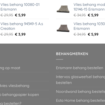
prijs
prijs
prijs
prij
Vlies behang 10080-01
Vlies behang mod
was:
is:
was:
is:
Erismann
10146-15 Erismann
€ 39,00.
€ 5,99.
€ 39,95.
€ 5,
Oorspronkelijke
Huidige
Oorspronk
Hui
€
29,95
€
5,99
€
34,95
€
5,99
prijs
prijs
prijs
prij
Vlies behang 94349-5 A.s
Vlies behang 1030
was:
is:
was:
is:
Creation
Erismann
€ 29,95.
€ 5,99.
€ 34,95.
€ 5,
Oorspronkelijke
Huidige
Oorspronk
Hui
€
29,95
€
3,99
€
34,95
€
5,99
prijs
prijs
prijs
prij
was:
is:
was:
is:
€ 29,95.
€ 3,99.
€ 34,95.
€ 5,
BEHANGMERKEN
ng op maat
Erismann behang bestellen
Intervos glasweefsel behan
bestellen
dvies vliesbehang
Noordwand behang bestell
 behangpapier kopen
Esta Home behang bestelle
g bestellen?