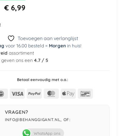
Oorspronkelijke
Huidige
€
6,99
prijs
prijs
was:
is:
t
€ 44,95.
€ 6,99.
Toevoegen aan verlanglijst
ag
voor 16.00 besteld =
Morgen
in huis
!
reid
assortiment
n geven ons een
4.7 / 5
Betaal eenvoudig met o.a.:
IDeal
Visa
PayPal
MasterCard
Apple
Bancontact
Pay
VRAGEN?
INFO@BEHANGGIGANT.NL, OF:
WhatsApp ons