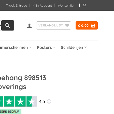
Track & trace
Mijn Account
Wensenlijst
VERLANGLIJST
€
0,00
amerschermen
Posters
Schilderijen
 behang 898513
overings