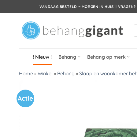
Ga
VANDAAG BESTELD = MORGEN IN HUIS! | VRAGEN? 
naar
inhoud
P
z
! Nieuw !
Behang
Behang op merk
Home
»
Winkel
»
Behang
»
Slaap en woonkamer be
Actie