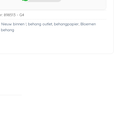
r:
898513 - G4
! Nieuw binnen !
,
behang outlet
,
behangpapier
,
Bloemen
s behang