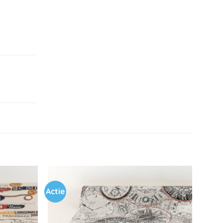
Actie
Toevoegen
Toevoegen
aan
aan
verlanglijst
verlanglijst