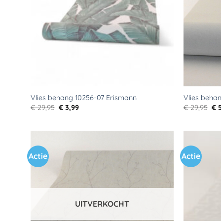
Vlies behang 10256-07 Erismann
Vlies behan
Oorspronkelijke
Huidige
Oo
€
29,95
€
3,99
€
29,95
€
5
prijs
prijs
pri
was:
is:
wa
€ 29,95.
€ 3,99.
€ 2
Actie
Actie
Toevoegen
aan
verlanglijst
UITVERKOCHT