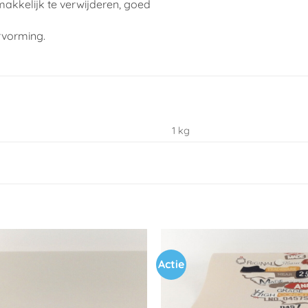
makkelijk te verwijderen, goed
rvorming.
1 kg
Actie
Toevoegen
aan
verlanglijst