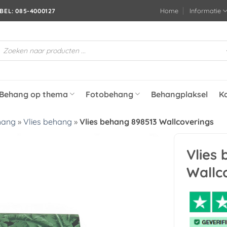
Home
Informatie
BEL: 085-4000127
roducten
oeken
Behang op thema
Fotobehang
Behangplaksel
K
hang
»
Vlies behang
»
Vlies behang 898513 Wallcoverings
Vlies
Toevoegen
Wallc
aan
verlanglijst