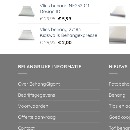
prijs
prijs
Vlies behang NF232041
was:
is:
Design ID
€ 29,95.
€ 3,99.
Oorspronkelijke
Huidige
€
29,95
€
5,99
prijs
prijs
Vlies behang 27183
was:
is:
Kidswalls Behangexpresse
€ 29,95.
€ 5,99.
Oorspronkelijke
Huidige
€
29,95
€
2,00
prijs
prijs
was:
is:
€ 29,95.
€ 2,00.
BELANGRIJKE INFORMATIE
NIEUWS
Over BehangGigant
Fotobeha
Bedrijfsgegevens
Behang
Voorwaarden
Tips en a
Offerte aanvraag
Goedkoop
Contact
Tof behan