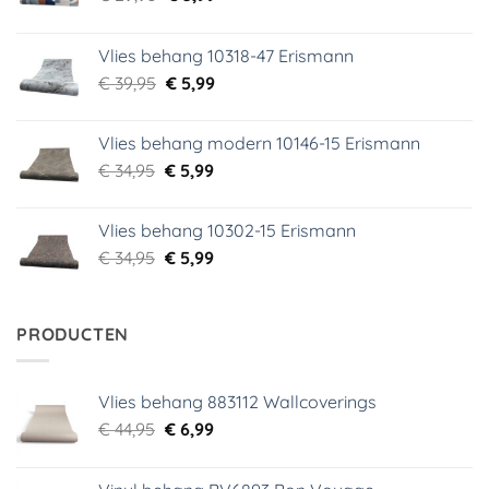
prijs
prijs
was:
is:
Vlies behang 10318-47 Erismann
€ 29,95.
€ 5,99.
Oorspronkelijke
Huidige
€
39,95
€
5,99
prijs
prijs
was:
is:
Vlies behang modern 10146-15 Erismann
€ 39,95.
€ 5,99.
Oorspronkelijke
Huidige
€
34,95
€
5,99
prijs
prijs
was:
is:
Vlies behang 10302-15 Erismann
€ 34,95.
€ 5,99.
Oorspronkelijke
Huidige
€
34,95
€
5,99
prijs
prijs
was:
is:
€ 34,95.
€ 5,99.
PRODUCTEN
Vlies behang 883112 Wallcoverings
Oorspronkelijke
Huidige
€
44,95
€
6,99
prijs
prijs
was:
is: