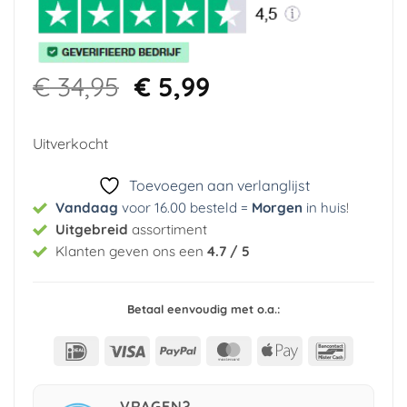
Oorspronkelijke
Huidige
€
34,95
€
5,99
prijs
prijs
was:
is:
Uitverkocht
€ 34,95.
€ 5,99.
Toevoegen aan verlanglijst
Vandaag
voor 16.00 besteld =
Morgen
in huis
!
Uitgebreid
assortiment
Klanten geven ons een
4.7 / 5
Betaal eenvoudig met o.a.:
IDeal
Visa
PayPal
MasterCard
Apple
Bancont
Pay
VRAGEN?