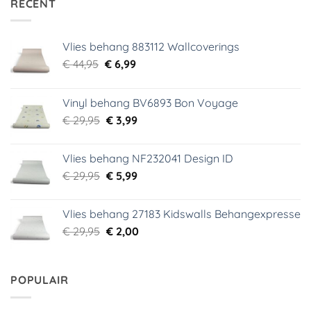
RECENT
Vlies behang 883112 Wallcoverings
Oorspronkelijke
Huidige
€
44,95
€
6,99
prijs
prijs
was:
is:
Vinyl behang BV6893 Bon Voyage
€ 44,95.
€ 6,99.
Oorspronkelijke
Huidige
€
29,95
€
3,99
prijs
prijs
was:
is:
Vlies behang NF232041 Design ID
€ 29,95.
€ 3,99.
Oorspronkelijke
Huidige
€
29,95
€
5,99
prijs
prijs
was:
is:
Vlies behang 27183 Kidswalls Behangexpresse
€ 29,95.
€ 5,99.
Oorspronkelijke
Huidige
€
29,95
€
2,00
prijs
prijs
was:
is:
€ 29,95.
€ 2,00.
POPULAIR