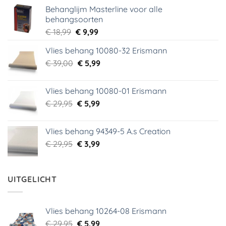
Behanglijm Masterline voor alle
behangsoorten
Oorspronkelijke
Huidige
€
18,99
€
9,99
prijs
prijs
Vlies behang 10080-32 Erismann
was:
is:
Oorspronkelijke
Huidige
€
39,00
€ 18,99.
€
5,99
€ 9,99.
prijs
prijs
was:
is:
Vlies behang 10080-01 Erismann
€ 39,00.
€ 5,99.
Oorspronkelijke
Huidige
€
29,95
€
5,99
prijs
prijs
was:
is:
Vlies behang 94349-5 A.s Creation
€ 29,95.
€ 5,99.
Oorspronkelijke
Huidige
€
29,95
€
3,99
prijs
prijs
was:
is:
€ 29,95.
€ 3,99.
UITGELICHT
Vlies behang 10264-08 Erismann
Oorspronkelijke
Huidige
€
29,95
€
5,99