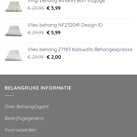
Vinyl behang BV6893 Bon Voyage
€ 44,95.
€ 6,99.
Oorspronkelijke
Huidige
€
29,95
€
3,99
prijs
prijs
was:
is:
Vlies behang NF232041 Design ID
€ 29,95.
€ 3,99.
Oorspronkelijke
Huidige
€
29,95
€
5,99
prijs
prijs
was:
is:
Vlies behang 27183 Kidswalls Behangexpresse
€ 29,95.
€ 5,99.
Oorspronkelijke
Huidige
€
29,95
€
2,00
prijs
prijs
was:
is:
€ 29,95.
€ 2,00.
BELANGRIJKE INFORMATIE
Over BehangGigant
Bedrijfsgegevens
Voorwaarden