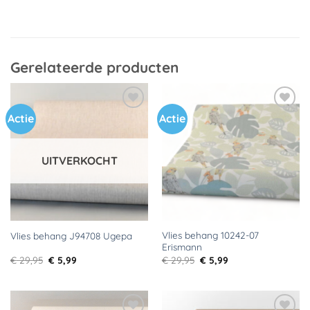
Gerelateerde producten
Actie
Actie
Toevoegen
Toevoegen
aan
aan
verlanglijst
verlanglijst
UITVERKOCHT
Vlies behang 10242-07
Vlies behang J94708 Ugepa
Erismann
Oorspronkelijke
Huidige
Oorspronkelijke
Huidige
€
29,95
€
5,99
€
29,95
€
5,99
prijs
prijs
prijs
prijs
was:
is:
was:
is:
€ 29,95.
€ 5,99.
€ 29,95.
€ 5,99.