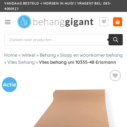
Ga
VANDAAG BESTELD = MORGEN IN HUIS! | VRAGEN? BEL: 085-
4000127
naar
inhoud
Producten
zoeken
Home
»
Winkel
»
Behang
»
Slaap en woonkamer behang
»
Vlies behang
»
Vlies behang uni 10335-48 Erismann
Actie
Toevoegen
aan
verlanglijst