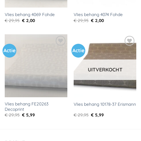
Vlies behang 4069 Fohde
Vlies behang 4074 Fohde
Oorspronkelijke
Huidige
Oorspronkelijke
Huidige
€
29,95
€
2,00
€
29,95
€
2,00
prijs
prijs
prijs
prijs
was:
is:
was:
is:
€ 29,95.
€ 2,00.
€ 29,95.
€ 2,00.
Actie
Actie
Toevoegen
Toevoegen
aan
aan
verlanglijst
verlanglijst
UITVERKOCHT
Vlies behang FE20263
Vlies behang 10178-37 Erismann
Decoprint
Oorspronkelijke
Huidige
Oorspronkelijke
Huidige
€
29,95
€
5,99
€
29,95
€
5,99
prijs
prijs
prijs
prijs
was:
is:
was:
is:
€ 29,95.
€ 5,99.
€ 29,95.
€ 5,99.