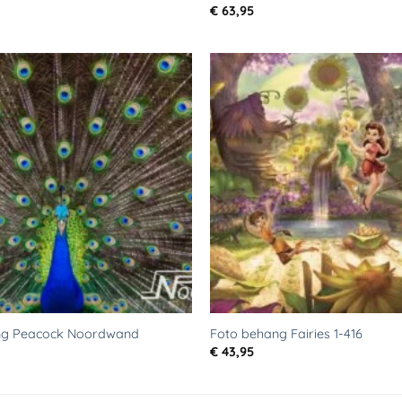
€
63,95
Toevoegen
aan
verlanglijst
ng Peacock Noordwand
Foto behang Fairies 1-416
€
43,95