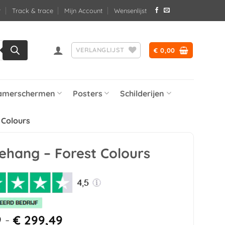
Track & trace
Mijn Account
Wensenlijst
VERLANGLIJST
€
0,00
amerschermen
Posters
Schilderijen
 Colours
ehang – Forest Colours
Prijsklasse:
9
-
€
299,49