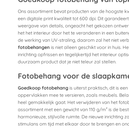
Ons assortiment bevat producten van de hoogste kwa
een digitale print kwaliteit tot 600 dpi. Dit garandeer
weergave van details, ongeacht het gekozen ontwerp
het het interieur door het te veranderen in een bui
de werking van UV-straling, daarom zal het niet verb
fotobehangen
is niet alleen geschikt voor in huis.
inrichting opfrissen en tegelijkertijd het interieur opt
duurzaam product dat je niet teleur zal stellen.
Fotobehang voor de slaapkam
Goedkoop fotobehang
is uiterst praktisch, dit is
oppervlakken mee te versieren, zoals meubels. Belan
heel gemakkelijk gaat. Het verwijderen van het fot
assortiment met een gewicht van 110 g/m² is de best
harmonieuze, stijlvolle ruimte. De nieuwe inrichting z
stimulans om tijd met elkaar door te brengen en on