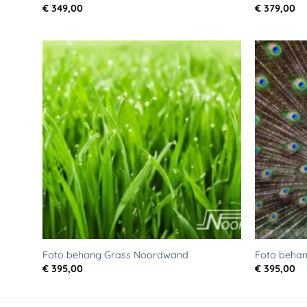
€
349,00
€
379,00
Toevoegen
aan
verlanglijst
Foto behang Grass Noordwand
Foto beha
€
395,00
€
395,00