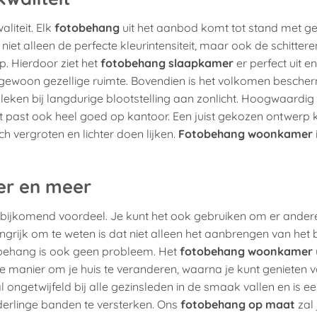
liteit. Elk
fotobehang
uit het aanbod komt tot stand met ge
t niet alleen de perfecte kleurintensiteit, maar ook de schitter
. Hierdoor ziet het
fotobehang slaapkamer
er perfect uit en
tengewoon gezellige ruimte. Bovendien is het volkomen besch
leken bij langdurige blootstelling aan zonlicht. Hoogwaardig
 Het past ook heel goed op kantoor. Een juist gekozen ontwerp
isch vergroten en lichter doen lijken.
Fotobehang woonkamer
er en meer
 een bijkomend voordeel. Je kunt het ook gebruiken om er ander
grijk om te weten is dat niet alleen het aanbrengen van het
obehang is ook geen probleem. Het
fotobehang woonkamer
e manier om je huis te veranderen, waarna je kunt genieten 
al ongetwijfeld bij alle gezinsleden in de smaak vallen en is e
derlinge banden te versterken. Ons
fotobehang op maat
zal 