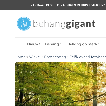
Ga
VANDAAG BESTELD = MORGEN IN HUIS! | VRAGEN? 
naar
inhoud
P
z
! Nieuw !
Behang
Behang op merk
Home
»
Winkel
»
Fotobehang
»
Zelfklevend fotobeh