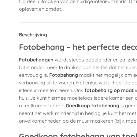
tijd deel uitmaken van de huidige interieurtrends. Di
oplevert en omdat…
Beschrijving
Fotobehang – het perfecte dec
Fotobehangen
wordt steeds populairder en zal zeke
Dit is onder meer te danken aan het feit dat het sp
eenvoudig is.
Fotobehang
maakt het mogelijk om een
verbouwing uit te voeren. Het enige wat jij hoeft te d
interieur mee te creëren. Ons
fotobehang op maat
i
huis. Je kunt hiermee moeiteloos iedere kamer een
of eetkamer betreft.
Goedkoop fotobehang
is gema
neemt het werk minder tijd in beslag, je kunt het m
onvolkomenheden op de muur maskeren (bijv. moeilij
Goedkoop fotobehang van topk