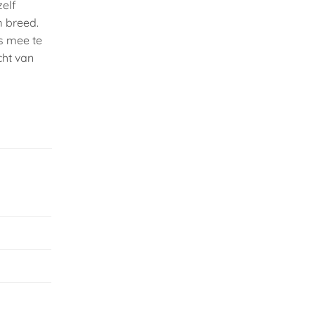
zelf
m breed.
is mee te
cht van