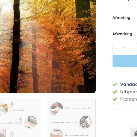
Afmeting
Afwerking
Fotobehang 
Vanda
Uitgeb
Klante