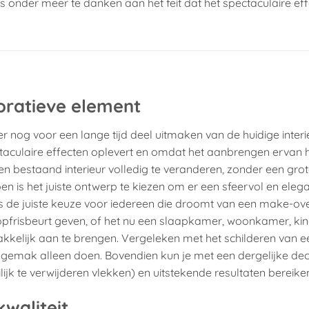
t is onder meer te danken aan het feit dat het spectaculaire ef
oratieve element
r nog voor een lange tijd deel uitmaken van de huidige interi
ectaculaire effecten oplevert en omdat het aanbrengen ervan 
 bestaand interieur volledig te veranderen, zonder een gro
oen is het juiste ontwerp te kiezen om er een sfeervol en eleg
s de juiste keuze voor iedereen die droomt van een make-ove
 opfrisbeurt geven, of het nu een slaapkamer, woonkamer, k
kkelijk aan te brengen. Vergeleken met het schilderen van e
et gemak alleen doen. Bovendien kun je met een dergelijke dec
k te verwijderen vlekken) en uitstekende resultaten bereike
waliteit