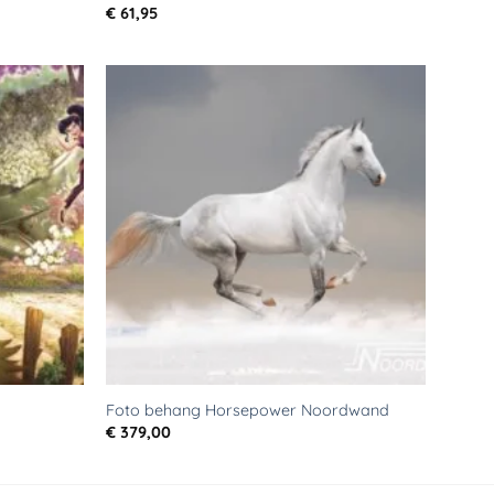
€
61,95
Toevoegen
Toevoegen
aan
aan
verlanglijst
verlanglijst
Foto behang Horsepower Noordwand
€
379,00