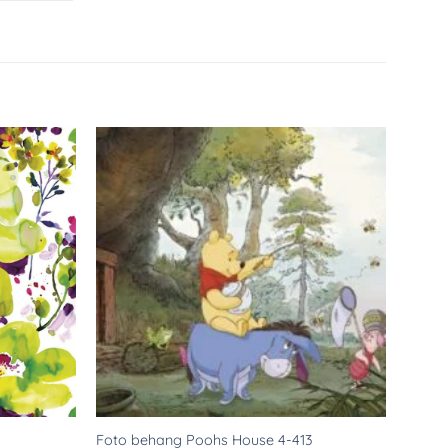
Toevoegen
Toevoegen
aan
aan
verlanglijst
verlanglijst
Foto behang Poohs House 4-413