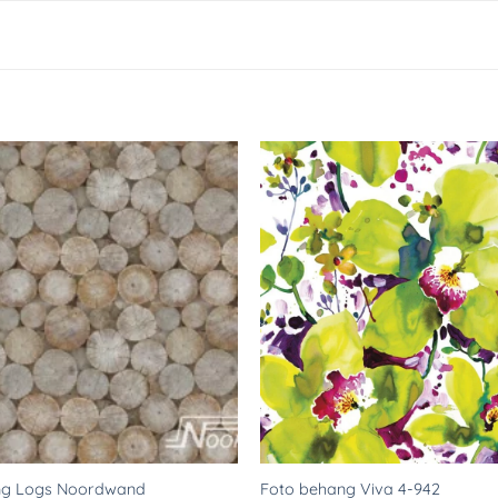
Toevoegen
aan
verlanglijst
ng Logs Noordwand
Foto behang Viva 4-942