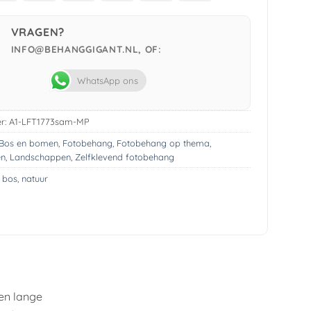
Pay
VRAGEN?
INFO@BEHANGGIGANT.NL, OF:
WhatsApp ons
r:
A1-LFT1773sam-MP
Bos en bomen
,
Fotobehang
,
Fotobehang op thema
,
en
,
Landschappen
,
Zelfklevend fotobehang
,
bos
,
natuur
en lange