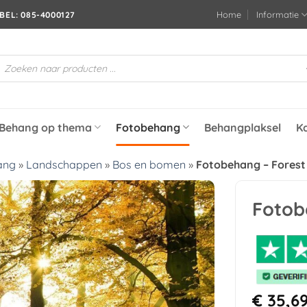
Home
Informatie
BEL: 085-4000127
roducten
oeken
Behang op thema
Fotobehang
Behangplaksel
K
ang
»
Landschappen
»
Bos en bomen
»
Fotobehang – Forest
Fotob
Toevoegen
aan
verlanglijst
€
35,6