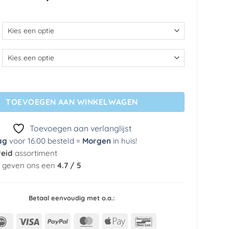
€ 35,69
tot
€ 299,49
- Forest Colours aantal
TOEVOEGEN AAN WINKELWAGEN
Toevoegen aan verlanglijst
ag
voor 16.00 besteld =
Morgen
in huis
!
reid
assortiment
n geven ons een
4.7 / 5
Betaal eenvoudig met o.a.:
IDeal
Visa
PayPal
MasterCard
Apple
Bancontact