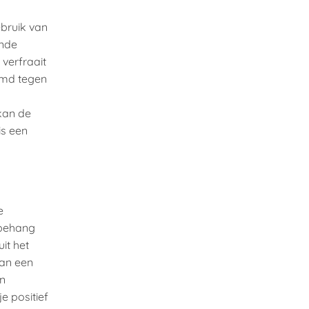
bruik van
ende
 verfraait
ermd tegen
 kan de
is een
e
 behang
uit het
van een
en
je positief