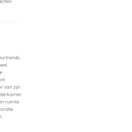
fecten
eurtrends.
heel
te
ant
r van zijn
inderkamer
en ruimte
oratie
n.