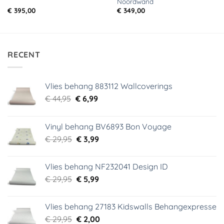
Noordwand
€
395,00
€
349,00
RECENT
Vlies behang 883112 Wallcoverings
Oorspronkelijke
Huidige
€
44,95
€
6,99
prijs
prijs
was:
is:
Vinyl behang BV6893 Bon Voyage
€ 44,95.
€ 6,99.
Oorspronkelijke
Huidige
€
29,95
€
3,99
prijs
prijs
was:
is:
Vlies behang NF232041 Design ID
€ 29,95.
€ 3,99.
Oorspronkelijke
Huidige
€
29,95
€
5,99
prijs
prijs
was:
is:
Vlies behang 27183 Kidswalls Behangexpresse
€ 29,95.
€ 5,99.
Oorspronkelijke
Huidige
€
29,95
€
2,00