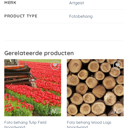
MERK
Artgeist
PRODUCT TYPE
Fotobehang
Gerelateerde producten
Toevoegen
Toevoegen
aan
aan
verlanglijst
verlanglijst
Foto behang Tulip Field
Foto behang Wood Logs
Noordwand
Noordwand