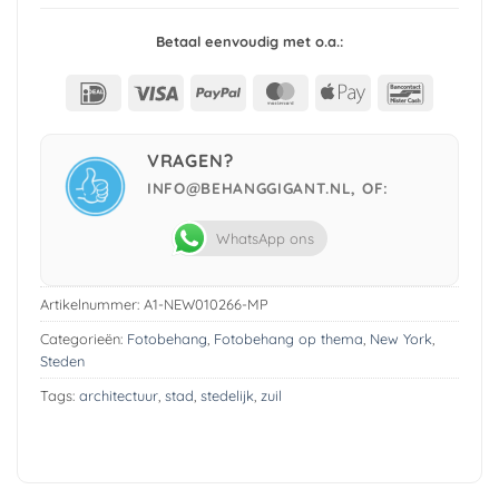
Betaal eenvoudig met o.a.:
IDeal
Visa
PayPal
MasterCard
Apple
Bancont
Pay
VRAGEN?
INFO@BEHANGGIGANT.NL, OF:
WhatsApp ons
Artikelnummer:
A1-NEW010266-MP
Categorieën:
Fotobehang
,
Fotobehang op thema
,
New York
,
Steden
Tags:
architectuur
,
stad
,
stedelijk
,
zuil