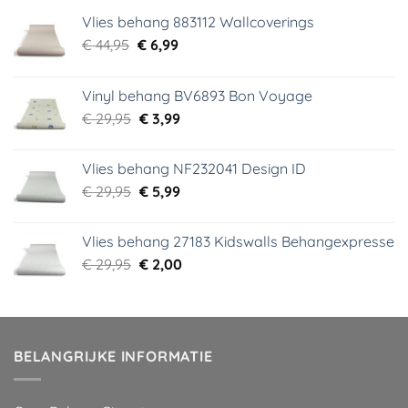
Vlies behang 883112 Wallcoverings
Oorspronkelijke
Huidige
€
44,95
€
6,99
prijs
prijs
was:
is:
Vinyl behang BV6893 Bon Voyage
€ 44,95.
€ 6,99.
Oorspronkelijke
Huidige
€
29,95
€
3,99
prijs
prijs
was:
is:
Vlies behang NF232041 Design ID
€ 29,95.
€ 3,99.
Oorspronkelijke
Huidige
€
29,95
€
5,99
prijs
prijs
was:
is:
Vlies behang 27183 Kidswalls Behangexpresse
€ 29,95.
€ 5,99.
Oorspronkelijke
Huidige
€
29,95
€
2,00
prijs
prijs
was:
is:
€ 29,95.
€ 2,00.
BELANGRIJKE INFORMATIE