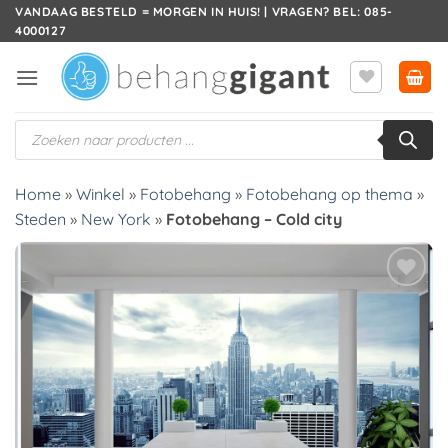
Ga
VANDAAG BESTELD = MORGEN IN HUIS! | VRAGEN? BEL: 085-
4000127
naar
inhoud
Producten
zoeken
Home
»
Winkel
»
Fotobehang
»
Fotobehang op thema
»
Steden
»
New York
»
Fotobehang – Cold city
Toevoegen
aan
verlanglijst