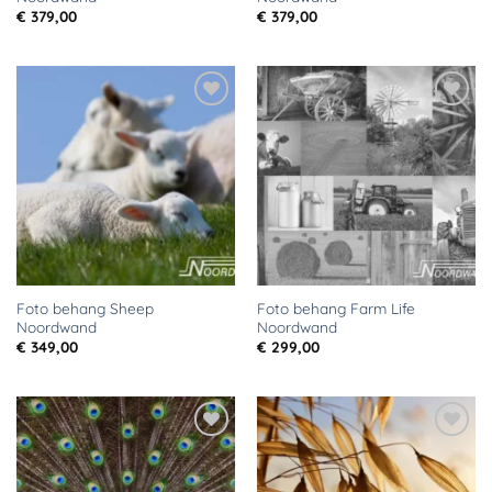
€
379,00
€
379,00
Toevoegen
Toevoegen
aan
aan
verlanglijst
verlanglijst
Foto behang Sheep
Foto behang Farm Life
Noordwand
Noordwand
€
349,00
€
299,00
Toevoegen
Toevoegen
aan
aan
verlanglijst
verlanglijst