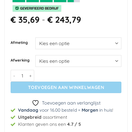
Prijsklasse:
€
35,69
-
€
243,79
€ 35,69
tot
€ 243,79
Afmeting
Afwerking
Fotobehang - Cold city aantal
TOEVOEGEN AAN WINKELWAGEN
Toevoegen aan verlanglijst
Vandaag
voor 16.00 besteld =
Morgen
in huis
!
Uitgebreid
assortiment
Klanten geven ons een
4.7 / 5