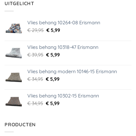
€ 29,95.
€ 3,99.
UITGELICHT
Vlies behang 10264-08 Erismann
Oorspronkelijke
Huidige
€
29,95
€
5,99
prijs
prijs
was:
is:
Vlies behang 10318-47 Erismann
€ 29,95.
€ 5,99.
Oorspronkelijke
Huidige
€
39,95
€
5,99
prijs
prijs
was:
is:
Vlies behang modern 10146-15 Erismann
€ 39,95.
€ 5,99.
Oorspronkelijke
Huidige
€
34,95
€
5,99
prijs
prijs
was:
is:
Vlies behang 10302-15 Erismann
€ 34,95.
€ 5,99.
Oorspronkelijke
Huidige
€
34,95
€
5,99
prijs
prijs
was:
is:
€ 34,95.
€ 5,99.
PRODUCTEN