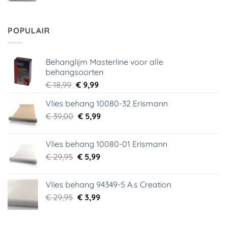
prijs
prijs
was:
is:
€ 29,95.
€ 2,00.
POPULAIR
Behanglijm Masterline voor alle
behangsoorten
Oorspronkelijke
Huidige
€
18,99
€
9,99
prijs
prijs
Vlies behang 10080-32 Erismann
was:
is:
Oorspronkelijke
Huidige
€
39,00
€ 18,99.
€
5,99
€ 9,99.
prijs
prijs
was:
is:
Vlies behang 10080-01 Erismann
€ 39,00.
€ 5,99.
Oorspronkelijke
Huidige
€
29,95
€
5,99
prijs
prijs
was:
is:
Vlies behang 94349-5 A.s Creation
€ 29,95.
€ 5,99.
Oorspronkelijke
Huidige
€
29,95
€
3,99
prijs
prijs
was:
is: