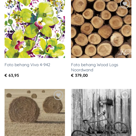
Toevoegen
Toevoegen
aan
aan
verlanglijst
verlanglijst
Foto behang Wood Logs
Foto behang Viva 4-942
Noordwand
€
63,95
€
379,00
Toevoegen
Toevoegen
aan
aan
verlanglijst
verlanglijst