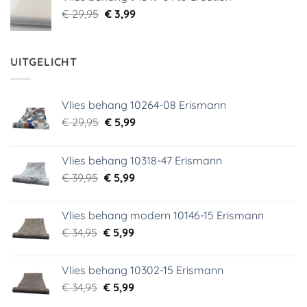
€ 29,95.
€ 5,99.
Oorspronkelijke
Huidige
€
29,95
€
3,99
prijs
prijs
was:
is:
€ 29,95.
€ 3,99.
UITGELICHT
Vlies behang 10264-08 Erismann
Oorspronkelijke
Huidige
€
29,95
€
5,99
prijs
prijs
was:
is:
Vlies behang 10318-47 Erismann
€ 29,95.
€ 5,99.
Oorspronkelijke
Huidige
€
39,95
€
5,99
prijs
prijs
was:
is:
Vlies behang modern 10146-15 Erismann
€ 39,95.
€ 5,99.
Oorspronkelijke
Huidige
€
34,95
€
5,99
prijs
prijs
was:
is:
Vlies behang 10302-15 Erismann
€ 34,95.
€ 5,99.
Oorspronkelijke
Huidige
€
34,95
€
5,99
prijs
prijs