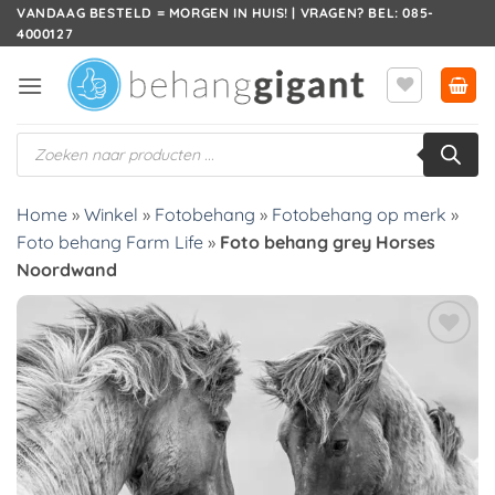
Ga
VANDAAG BESTELD = MORGEN IN HUIS! | VRAGEN? BEL: 085-
4000127
naar
inhoud
Producten
zoeken
Home
»
Winkel
»
Fotobehang
»
Fotobehang op merk
»
Foto behang Farm Life
»
Foto behang grey Horses
Noordwand
Toevoegen
aan
verlanglijst