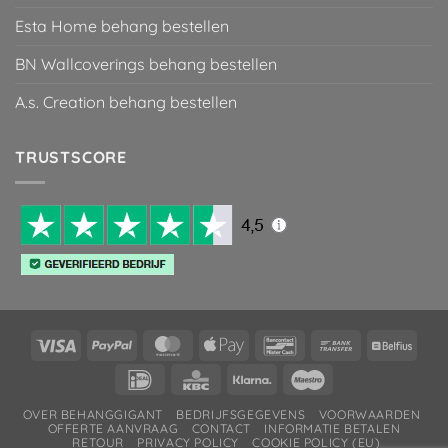
Esta Home behang bestellen
BN Wallcoverings behang bestellen
A.s. Creation behang bestellen
TRUSTSCORE
Visa
PayPal
MasterCard
Apple
Bancontact
Bank
Belfiu
Pay
Transfer
IDeal
KBC
Klarna
Maestro
OVER BEHANGGIGANT
BEDRIJFSGEGEVENS
VOORWAARDEN
OFFERTE AANVRAAG
CONTACT
INFORMATIE BETALEN
RETOUR
PRIVACY POLICY
COOKIE POLICY (EU)