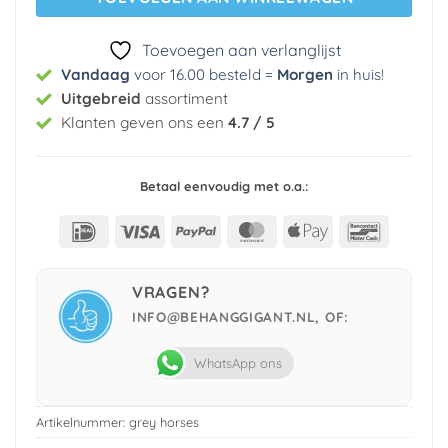
Toevoegen aan verlanglijst
Vandaag
voor 16.00 besteld =
Morgen
in huis
!
Uitgebreid
assortiment
Klanten geven ons een
4.7 / 5
Betaal eenvoudig met o.a.:
IDeal
Visa
PayPal
MasterCard
Apple
Bancont
Pay
VRAGEN?
INFO@BEHANGGIGANT.NL, OF:
WhatsApp ons
Artikelnummer:
grey horses