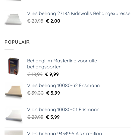
prijs
prijs
was:
is:
Vlies behang 27183 Kidswalls Behangexpresse
€ 29,95.
€ 5,99.
Oorspronkelijke
Huidige
€
29,95
€
2,00
prijs
prijs
was:
is:
€ 29,95.
€ 2,00.
POPULAIR
Behanglijm Masterline voor alle
behangsoorten
Oorspronkelijke
Huidige
€
18,99
€
9,99
prijs
prijs
Vlies behang 10080-32 Erismann
was:
is:
Oorspronkelijke
Huidige
€
39,00
€ 18,99.
€
5,99
€ 9,99.
prijs
prijs
was:
is:
Vlies behang 10080-01 Erismann
€ 39,00.
€ 5,99.
Oorspronkelijke
Huidige
€
29,95
€
5,99
prijs
prijs
was:
is:
Vlies behang 94349-5 A.s Creation