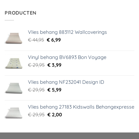
was:
is:
€ 34,95.
€ 5,99.
PRODUCTEN
Vlies behang 883112 Wallcoverings
Oorspronkelijke
Huidige
€
44,95
€
6,99
prijs
prijs
was:
is:
Vinyl behang BV6893 Bon Voyage
€ 44,95.
€ 6,99.
Oorspronkelijke
Huidige
€
29,95
€
3,99
prijs
prijs
was:
is:
Vlies behang NF232041 Design ID
€ 29,95.
€ 3,99.
Oorspronkelijke
Huidige
€
29,95
€
5,99
prijs
prijs
was:
is:
Vlies behang 27183 Kidswalls Behangexpresse
€ 29,95.
€ 5,99.
Oorspronkelijke
Huidige
€
29,95
€
2,00
prijs
prijs
was:
is:
€ 29,95.
€ 2,00.