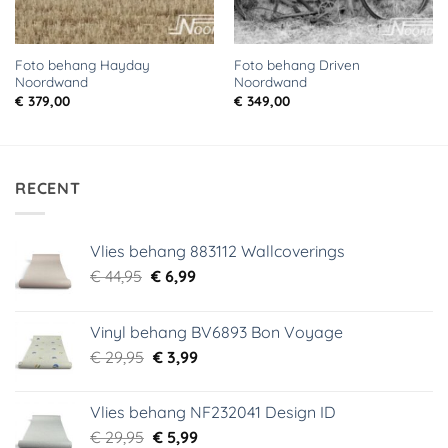
Foto behang Hayday
Foto behang Driven
Noordwand
Noordwand
€
379,00
€
349,00
RECENT
Vlies behang 883112 Wallcoverings
Oorspronkelijke
Huidige
€
44,95
€
6,99
prijs
prijs
was:
is:
Vinyl behang BV6893 Bon Voyage
€ 44,95.
€ 6,99.
Oorspronkelijke
Huidige
€
29,95
€
3,99
prijs
prijs
was:
is:
Vlies behang NF232041 Design ID
€ 29,95.
€ 3,99.
Oorspronkelijke
Huidige
€
29,95
€
5,99