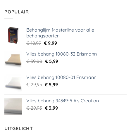
was:
is:
€ 29,95.
€ 2,00.
POPULAIR
Behanglijm Masterline voor alle
behangsoorten
Oorspronkelijke
Huidige
€
18,99
€
9,99
prijs
prijs
Vlies behang 10080-32 Erismann
was:
is:
Oorspronkelijke
Huidige
€
39,00
€ 18,99.
€
5,99
€ 9,99.
prijs
prijs
was:
is:
Vlies behang 10080-01 Erismann
€ 39,00.
€ 5,99.
Oorspronkelijke
Huidige
€
29,95
€
5,99
prijs
prijs
was:
is:
Vlies behang 94349-5 A.s Creation
€ 29,95.
€ 5,99.
Oorspronkelijke
Huidige
€
29,95
€
3,99
prijs
prijs
was:
is:
€ 29,95.
€ 3,99.
UITGELICHT