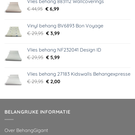
Vlies behang 883112 Wallcoverings
Oorspronkelijke
Huidige
€
44,95
€
6,99
prijs
prijs
was:
is:
Vinyl behang BV6893 Bon Voyage
€ 44,95.
€ 6,99.
Oorspronkelijke
Huidige
€
29,95
€
3,99
prijs
prijs
was:
is:
Vlies behang NF232041 Design ID
€ 29,95.
€ 3,99.
Oorspronkelijke
Huidige
€
29,95
€
5,99
prijs
prijs
was:
is:
Vlies behang 27183 Kidswalls Behangexpresse
€ 29,95.
€ 5,99.
Oorspronkelijke
Huidige
€
29,95
€
2,00
prijs
prijs
was:
is:
€ 29,95.
€ 2,00.
BELANGRIJKE INFORMATIE
Over BehangGigant