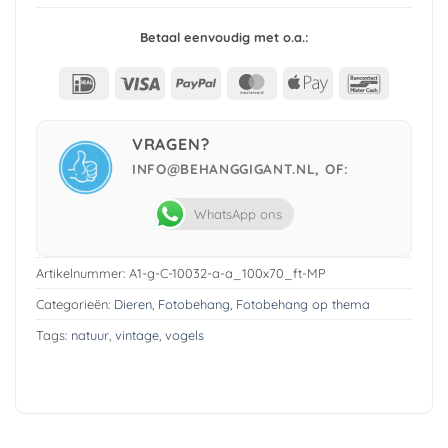
Betaal eenvoudig met o.a.:
IDeal
Visa
PayPal
MasterCard
Apple
Bancont
Pay
VRAGEN?
INFO@BEHANGGIGANT.NL, OF:
WhatsApp ons
Artikelnummer:
A1-g-C-10032-a-a_100x70_ft-MP
Categorieën:
Dieren
,
Fotobehang
,
Fotobehang op thema
Tags:
natuur
,
vintage
,
vogels