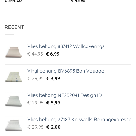
€
349,00
€
43,95
RECENT
Vlies behang 883112 Wallcoverings
Oorspronkelijke
Huidige
€
44,95
€
6,99
prijs
prijs
was:
is:
Vinyl behang BV6893 Bon Voyage
€ 44,95.
€ 6,99.
Oorspronkelijke
Huidige
€
29,95
€
3,99
prijs
prijs
was:
is:
Vlies behang NF232041 Design ID
€ 29,95.
€ 3,99.
Oorspronkelijke
Huidige
€
29,95
€
5,99
prijs
prijs
was:
is:
Vlies behang 27183 Kidswalls Behangexpresse
€ 29,95.
€ 5,99.
Oorspronkelijke
Huidige
€
29,95
€
2,00
prijs
prijs