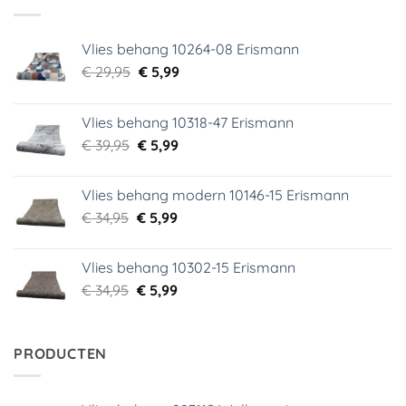
Vlies behang 10264-08 Erismann
Oorspronkelijke
Huidige
€
29,95
€
5,99
prijs
prijs
was:
is:
Vlies behang 10318-47 Erismann
€ 29,95.
€ 5,99.
Oorspronkelijke
Huidige
€
39,95
€
5,99
prijs
prijs
was:
is:
Vlies behang modern 10146-15 Erismann
€ 39,95.
€ 5,99.
Oorspronkelijke
Huidige
€
34,95
€
5,99
prijs
prijs
was:
is:
Vlies behang 10302-15 Erismann
€ 34,95.
€ 5,99.
Oorspronkelijke
Huidige
€
34,95
€
5,99
prijs
prijs
was:
is:
€ 34,95.
€ 5,99.
PRODUCTEN