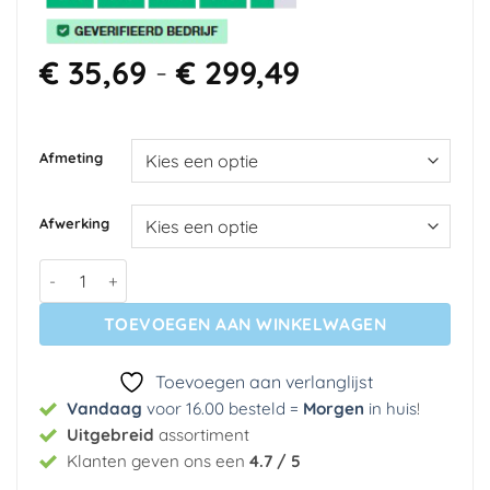
Prijsklasse:
€
35,69
-
€
299,49
€ 35,69
tot
€ 299,49
Afmeting
Afwerking
Fotobehang - Farewell aantal
TOEVOEGEN AAN WINKELWAGEN
Toevoegen aan verlanglijst
Vandaag
voor 16.00 besteld =
Morgen
in huis
!
Uitgebreid
assortiment
Klanten geven ons een
4.7 / 5