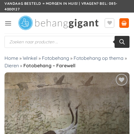
Ga
VANDAAG BESTELD = MORGEN IN HUIS! | VRAGEN? BEL: 085-
4000127
naar
inhoud
Producten
zoeken
Home
»
Winkel
»
Fotobehang
»
Fotobehang op thema
»
Dieren
»
Fotobehang – Farewell
Toevoegen
aan
verlanglijst