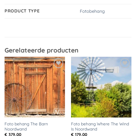
PRODUCT TYPE
Fotobehang
Gerelateerde producten
Toevoegen
Toevoegen
aan
aan
verlanglijst
verlanglijst
Foto behang The Barn
Foto behang Where The Wind
Noordwand
Is Noordwand
€
379,00
€
179,00