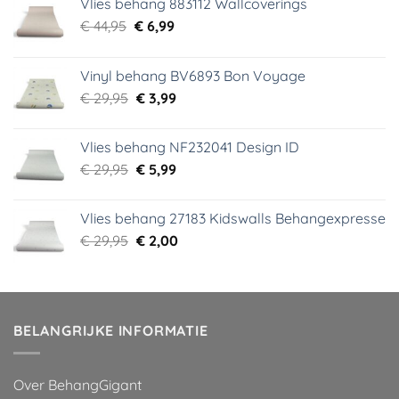
Vlies behang 883112 Wallcoverings
Oorspronkelijke
Huidige
€
44,95
€
6,99
prijs
prijs
was:
is:
Vinyl behang BV6893 Bon Voyage
€ 44,95.
€ 6,99.
Oorspronkelijke
Huidige
€
29,95
€
3,99
prijs
prijs
was:
is:
Vlies behang NF232041 Design ID
€ 29,95.
€ 3,99.
Oorspronkelijke
Huidige
€
29,95
€
5,99
prijs
prijs
was:
is:
Vlies behang 27183 Kidswalls Behangexpresse
€ 29,95.
€ 5,99.
Oorspronkelijke
Huidige
€
29,95
€
2,00
prijs
prijs
was:
is:
€ 29,95.
€ 2,00.
BELANGRIJKE INFORMATIE
Over BehangGigant