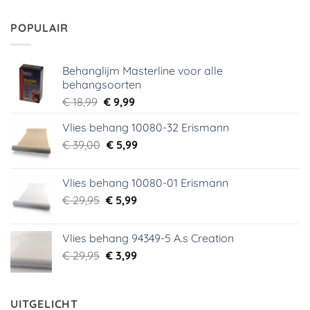
was:
is:
€ 29,95.
€ 2,00.
POPULAIR
Behanglijm Masterline voor alle
behangsoorten
Oorspronkelijke
Huidige
€
18,99
€
9,99
prijs
prijs
Vlies behang 10080-32 Erismann
was:
is:
Oorspronkelijke
Huidige
€
39,00
€ 18,99.
€
5,99
€ 9,99.
prijs
prijs
was:
is:
Vlies behang 10080-01 Erismann
€ 39,00.
€ 5,99.
Oorspronkelijke
Huidige
€
29,95
€
5,99
prijs
prijs
was:
is:
Vlies behang 94349-5 A.s Creation
€ 29,95.
€ 5,99.
Oorspronkelijke
Huidige
€
29,95
€
3,99
prijs
prijs
was:
is:
€ 29,95.
€ 3,99.
UITGELICHT