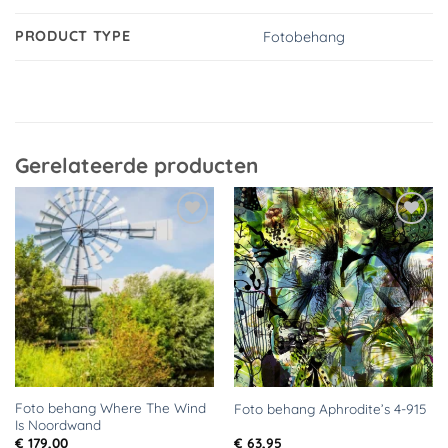
PRODUCT TYPE
Fotobehang
Gerelateerde producten
Toevoegen
Toevoegen
aan
aan
verlanglijst
verlanglijst
Foto behang Where The Wind
Foto behang Aphrodite’s 4-915
Is Noordwand
€
179,00
€
63,95