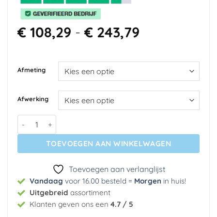
Prijsklasse:
€
108,29
-
€
243,79
€ 108,29
tot
€ 243,79
Afmeting
Afwerking
Fotobehang - Good vs Evil aantal
TOEVOEGEN AAN WINKELWAGEN
Toevoegen aan verlanglijst
Vandaag
voor 16.00 besteld =
Morgen
in huis
!
Uitgebreid
assortiment
Klanten geven ons een
4.7 / 5