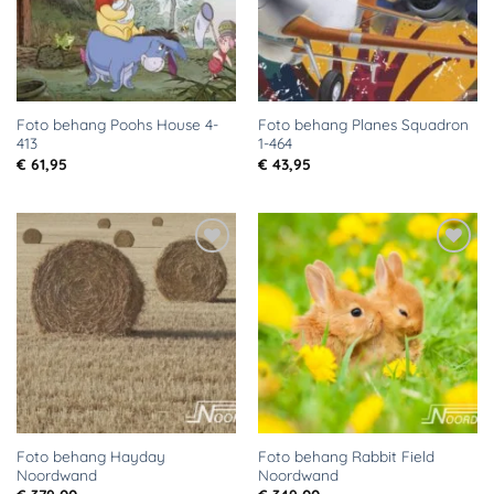
Foto behang Poohs House 4-
Foto behang Planes Squadron
413
1-464
€
61,95
€
43,95
Toevoegen
Toevoegen
aan
aan
verlanglijst
verlanglijst
Foto behang Hayday
Foto behang Rabbit Field
Noordwand
Noordwand