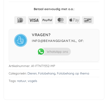
Betaal eenvoudig met o.a.:
IDeal
Visa
PayPal
MasterCard
Apple
Bancont
Pay
VRAGEN?
INFO@BEHANGGIGANT.NL, OF:
WhatsApp ons
Artikelnummer:
A1-FTNT1552-MP
Categorieën:
Dieren
,
Fotobehang
,
Fotobehang op thema
Tags:
natuur
,
vogels