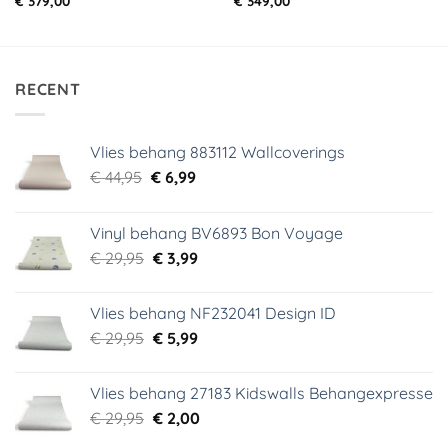
€
379,00
€
349,00
RECENT
Vlies behang 883112 Wallcoverings
Oorspronkelijke
Huidige
€
44,95
€
6,99
prijs
prijs
was:
is:
Vinyl behang BV6893 Bon Voyage
€ 44,95.
€ 6,99.
Oorspronkelijke
Huidige
€
29,95
€
3,99
prijs
prijs
was:
is:
Vlies behang NF232041 Design ID
€ 29,95.
€ 3,99.
Oorspronkelijke
Huidige
€
29,95
€
5,99
prijs
prijs
was:
is:
Vlies behang 27183 Kidswalls Behangexpresse
€ 29,95.
€ 5,99.
Oorspronkelijke
Huidige
€
29,95
€
2,00
prijs
prijs