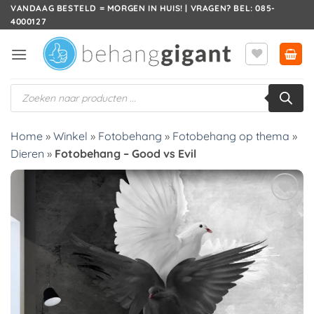
Ga
VANDAAG BESTELD = MORGEN IN HUIS! | VRAGEN? BEL: 085-
4000127
naar
inhoud
Producten
zoeken
Home
»
Winkel
»
Fotobehang
»
Fotobehang op thema
»
Dieren
»
Fotobehang – Good vs Evil
Toevoegen
aan
verlanglijst