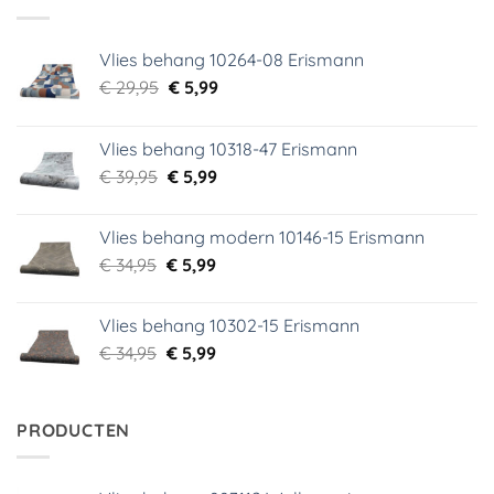
Vlies behang 10264-08 Erismann
Oorspronkelijke
Huidige
€
29,95
€
5,99
prijs
prijs
was:
is:
Vlies behang 10318-47 Erismann
€ 29,95.
€ 5,99.
Oorspronkelijke
Huidige
€
39,95
€
5,99
prijs
prijs
was:
is:
Vlies behang modern 10146-15 Erismann
€ 39,95.
€ 5,99.
Oorspronkelijke
Huidige
€
34,95
€
5,99
prijs
prijs
was:
is:
Vlies behang 10302-15 Erismann
€ 34,95.
€ 5,99.
Oorspronkelijke
Huidige
€
34,95
€
5,99
prijs
prijs
was:
is:
€ 34,95.
€ 5,99.
PRODUCTEN