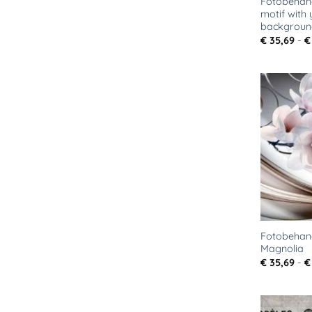
Fotobehan
motif with 
background
€
35,69
-
€
Fotobehang
Magnolia
€
35,69
-
€