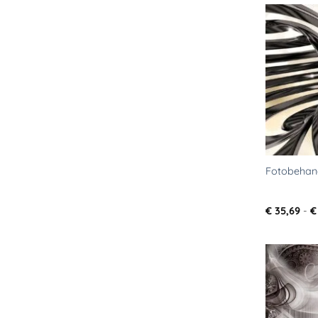
Fotobehang
€
35,69
-
€