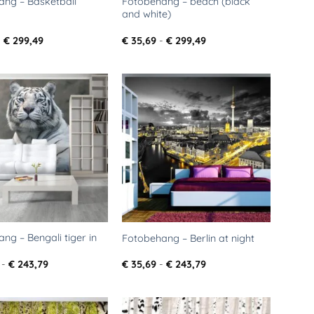
Fotobehang – beach (black
ang – Basketball
and white)
Prijsklasse:
Prijsklasse:
-
€
299,49
€
35,69
-
€
299,49
€ 35,69
€ 35,69
tot
tot
€ 299,49
€ 299,49
Toevoegen
Toevoegen
aan
aan
verlanglijst
verlanglijst
ng – Bengali tiger in
Fotobehang – Berlin at night
Prijsklasse:
Prijsklasse:
-
€
243,79
€
35,69
-
€
243,79
€ 108,29
€ 35,69
tot
tot
€ 243,79
€ 243,79