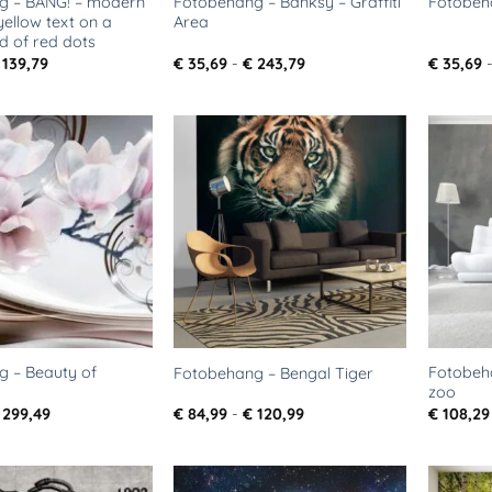
g – BANG! – modern
Fotobehang – Banksy – Graffiti
Fotobeh
yellow text on a
Area
 of red dots
Prijsklasse:
Prijsklasse:
139,79
€
35,69
-
€
243,79
€
35,69
€ 35,69
€ 35,69
tot
tot
€ 139,79
€ 243,79
Toevoegen
Toevoegen
aan
aan
verlanglijst
verlanglijst
 – Beauty of
Fotobeha
Fotobehang – Bengal Tiger
zoo
Prijsklasse:
Prijsklasse:
299,49
€
84,99
-
€
120,99
€
108,29
€ 35,69
€ 84,99
tot
tot
€ 299,49
€ 120,99