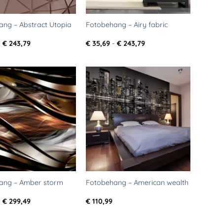
ang – Abstract Utopia
Fotobehang – Airy fabric
Prijsklasse:
Prijsklasse:
-
€
243,79
€
35,69
-
€
243,79
€ 35,69
€ 35,69
tot
tot
€ 243,79
€ 243,79
Toevoegen
Toevoegen
aan
aan
verlanglijst
verlanglijst
ang – Amber storm
Fotobehang – American wealth
Prijsklasse:
-
€
299,49
€
110,99
€ 35,69
tot