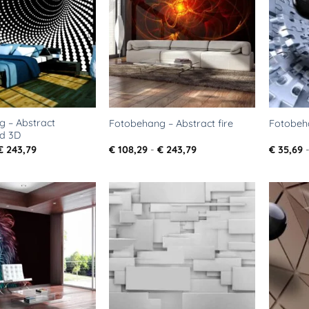
aan
aan
verlanglijst
verlanglijst
 – Abstract
Fotobehang – Abstract fire
Fotobeh
d 3D
Prijsklasse:
Prijsklasse:
€
243,79
€
108,29
-
€
243,79
€
35,69
€ 108,29
€ 108,29
tot
tot
€ 243,79
€ 243,79
Toevoegen
Toevoegen
aan
aan
verlanglijst
verlanglijst