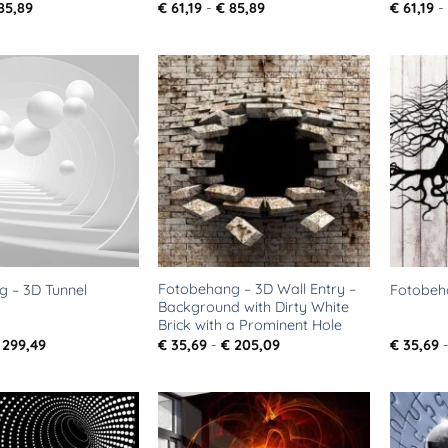
Prijsklasse:
Prijsklasse:
85,89
€
61,19
-
€
85,89
€
61,19
-
€ 61,19
€ 61,19
tot
tot
€ 85,89
€ 85,89
Toevoegen
Toevoegen
aan
aan
verlanglijst
verlanglijst
Fotobehang – 3D Wall Entry –
 – 3D Tunnel
Fotobeha
Background with Dirty White
Brick with a Prominent Hole
Prijsklasse:
Prijsklasse:
299,49
€
35,69
-
€
205,09
€
35,69
€ 35,69
€ 35,69
tot
tot
€ 299,49
€ 205,09
Toevoegen
Toevoegen