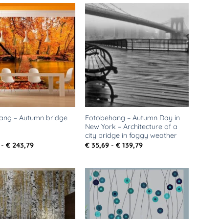
€ 299,49
Toevoegen
Toevoegen
aan
aan
verlanglijst
verlanglijst
Fotobehang – Autumn Day in
ang – Autumn bridge
New York – Architecture of a
city bridge in foggy weather
Prijsklasse:
Prijsklasse:
-
€
243,79
€
35,69
-
€
139,79
€ 108,29
€ 35,69
tot
tot
€ 243,79
€ 139,79
Toevoegen
Toevoegen
aan
aan
verlanglijst
verlanglijst