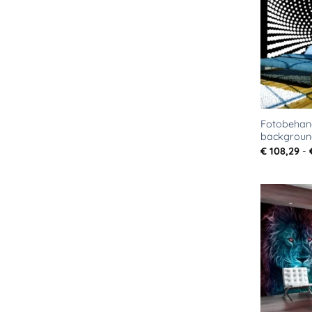
Fotobehang
backgroun
€
108,29
-