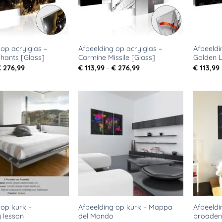
 op acrylglas –
Afbeelding op acrylglas –
Afbeeldi
hants [Glass]
Carmine Missile [Glass]
Golden L
Prijsklasse:
Prijsklasse:
€
276,99
€
113,99
-
€
276,99
€
113,99
€ 113,99
€ 113,99
tot
tot
€ 276,99
€ 276,99
Toevoegen
Toevoegen
aan
aan
verlanglijst
verlanglijst
 op kurk –
Afbeelding op kurk – Mappa
Afbeeldi
 lesson
del Mondo
broadens