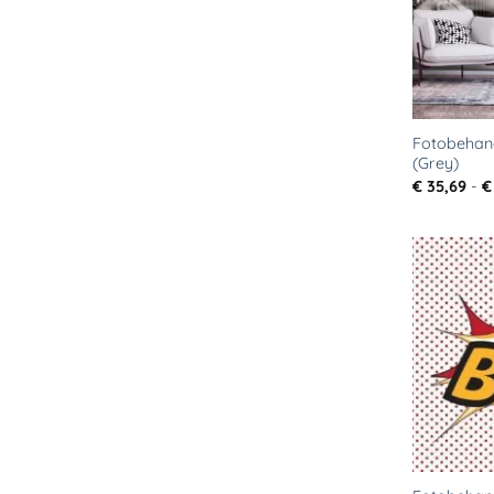
Fotobehan
(Grey)
€
35,69
-
€