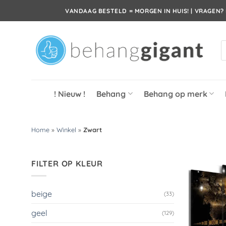
Ga
VANDAAG BESTELD = MORGEN IN HUIS! | VRAGEN? 
naar
inhoud
P
z
! Nieuw !
Behang
Behang op merk
Home
»
Winkel
»
Zwart
FILTER OP KLEUR
beige
(33)
geel
(129)