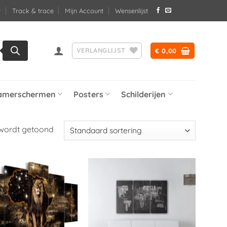
Track & trace
Mijn Account
Wensenlijst
VERLANGLIJST
€
0,00
amerschermen
Posters
Schilderijen
 wordt getoond
Toevoegen
Toevoegen
aan
aan
verlanglijst
verlanglijst