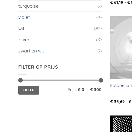
€
61,19
-
€
turquoise
(2)
violet
(14)
wit
(384)
zilver
(10)
zwart en wit
(2)
FILTER OP PRIJS
Fotobehang
Min.
Max.
Prijs:
€ 0
—
€ 300
FILTER
prijs
prijs
€
35,69
-
€