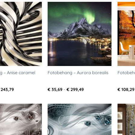
€ 243,79
€ 243,79
Toevoegen
Toevoegen
aan
aan
verlanglijst
verlanglijst
 – Anise caramel
Fotobehang – Aurora borealis
Fotobeh
Prijsklasse:
Prijsklasse:
243,79
€
35,69
-
€
299,49
€
108,29
€ 35,69
€ 35,69
tot
tot
€ 243,79
€ 299,49
Toevoegen
Toevoegen
aan
aan
verlanglijst
verlanglijst