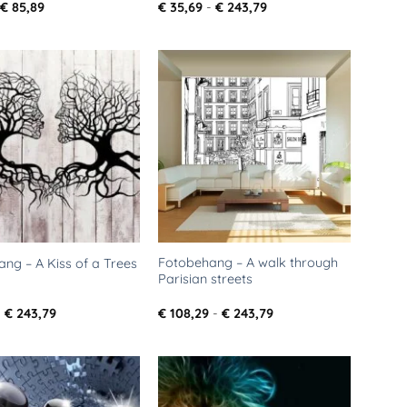
Prijsklasse:
Prijsklasse:
€
85,89
€
35,69
-
€
243,79
€ 61,19
€ 35,69
tot
tot
€ 85,89
€ 243,79
Toevoegen
Toevoegen
aan
aan
verlanglijst
verlanglijst
Fotobehang – A walk through
ng – A Kiss of a Trees
Parisian streets
Prijsklasse:
Prijsklasse:
-
€
243,79
€
108,29
-
€
243,79
€ 35,69
€ 108,29
tot
tot
€ 243,79
€ 243,79
Toevoegen
Toevoegen