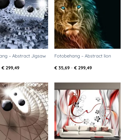
aan
aan
verlanglijst
verlanglijst
ang – Abstract Jigsaw
Fotobehang – Abstract lion
Prijsklasse:
Prijsklasse:
-
€
299,49
€
35,69
-
€
299,49
€ 35,69
€ 35,69
tot
tot
€ 299,49
€ 299,49
Toevoegen
Toevoegen
aan
aan
verlanglijst
verlanglijst