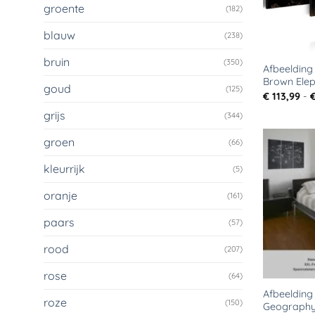
groente
(182)
blauw
(238)
bruin
(350)
Afbeelding
Brown Elep
goud
(125)
€
113,99
-
grijs
(344)
groen
(66)
kleurrijk
(5)
oranje
(161)
paars
(57)
rood
(207)
rose
(64)
Afbeelding
roze
(150)
Geography