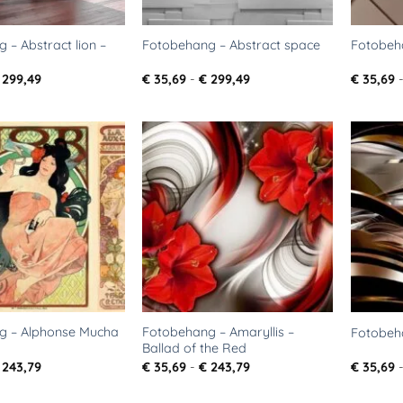
 – Abstract lion –
Fotobehang – Abstract space
Fotobeh
Prijsklasse:
Prijsklasse:
299,49
€
35,69
-
€
299,49
€
35,69
€ 35,69
€ 35,69
tot
tot
€ 299,49
€ 299,49
Toevoegen
Toevoegen
aan
aan
verlanglijst
verlanglijst
g – Alphonse Mucha
Fotobehang – Amaryllis –
Fotobeh
Ballad of the Red
Prijsklasse:
Prijsklasse:
243,79
€
35,69
-
€
243,79
€
35,69
€ 35,69
€ 35,69
tot
tot