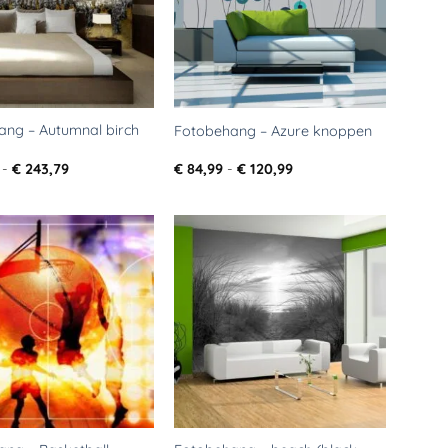
ang – Autumnal birch
Fotobehang – Azure knoppen
Prijsklasse:
Prijsklasse:
-
€
243,79
€
84,99
-
€
120,99
€ 108,29
€ 84,99
tot
tot
€ 243,79
€ 120,99
Toevoegen
Toevoegen
aan
aan
verlanglijst
verlanglijst