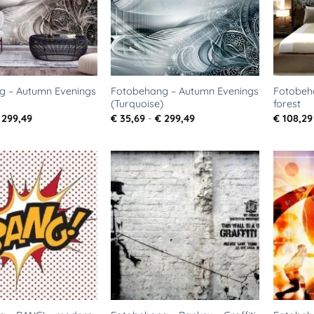
g – Autumn Evenings
Fotobehang – Autumn Evenings
Fotobeh
(Turquoise)
forest
Prijsklasse:
Prijsklasse:
299,49
€
35,69
-
€
299,49
€
108,29
€ 35,69
€ 35,69
tot
tot
€ 299,49
€ 299,49
Toevoegen
Toevoegen
aan
aan
verlanglijst
verlanglijst