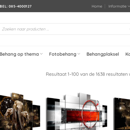
Home
Informatie
BEL: 085-4000127
roducten
oeken
Behang op thema
Fotobehang
Behangplaksel
K
Resultaat 1–100 van de 1638 resultaten
Toevoegen
Toevoegen
aan
aan
verlanglijst
verlanglijst