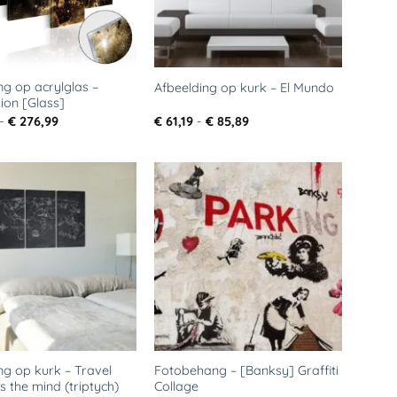
ng op acrylglas –
Afbeelding op kurk – El Mundo
ion [Glass]
Prijsklasse:
Prijsklasse:
-
€
276,99
€
61,19
-
€
85,89
€ 113,99
€ 61,19
tot
tot
€ 276,99
€ 85,89
Toevoegen
Toevoegen
aan
aan
verlanglijst
verlanglijst
ng op kurk – Travel
Fotobehang – [Banksy] Graffiti
 the mind (triptych)
Collage