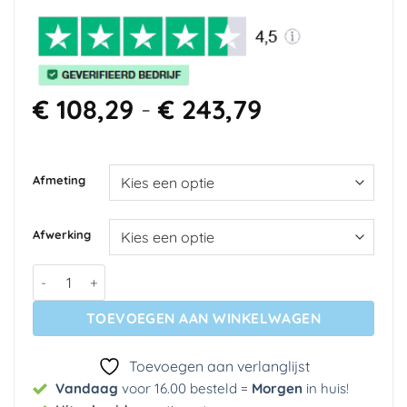
Prijsklasse:
€
108,29
-
€
243,79
€ 108,29
tot
€ 243,79
Afmeting
Afwerking
Fotobehang - City of lovers, Venice by night aantal
TOEVOEGEN AAN WINKELWAGEN
Toevoegen aan verlanglijst
Vandaag
voor 16.00 besteld =
Morgen
in huis
!