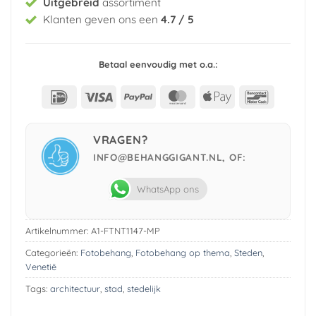
Uitgebreid
assortiment
Klanten geven ons een
4.7 / 5
Betaal eenvoudig met o.a.:
IDeal
Visa
PayPal
MasterCard
Apple
Bancont
Pay
VRAGEN?
INFO@BEHANGGIGANT.NL, OF:
WhatsApp ons
Artikelnummer:
A1-FTNT1147-MP
Categorieën:
Fotobehang
,
Fotobehang op thema
,
Steden
,
Venetië
Tags:
architectuur
,
stad
,
stedelijk