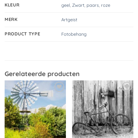
KLEUR
geel
,
Zwart
,
paars
,
roze
MERK
Artgeist
PRODUCT TYPE
Fotobehang
Gerelateerde producten
Toevoegen
Toevoegen
aan
aan
verlanglijst
verlanglijst