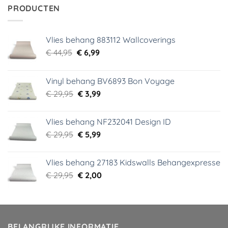
€ 34,95.
€ 5,99.
PRODUCTEN
Vlies behang 883112 Wallcoverings
Oorspronkelijke
Huidige
€
44,95
€
6,99
prijs
prijs
was:
is:
Vinyl behang BV6893 Bon Voyage
€ 44,95.
€ 6,99.
Oorspronkelijke
Huidige
€
29,95
€
3,99
prijs
prijs
was:
is:
Vlies behang NF232041 Design ID
€ 29,95.
€ 3,99.
Oorspronkelijke
Huidige
€
29,95
€
5,99
prijs
prijs
was:
is:
Vlies behang 27183 Kidswalls Behangexpresse
€ 29,95.
€ 5,99.
Oorspronkelijke
Huidige
€
29,95
€
2,00
prijs
prijs
was:
is:
€ 29,95.
€ 2,00.
BELANGRIJKE INFORMATIE