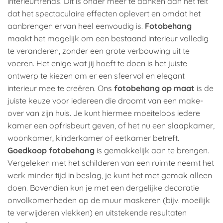
interieurtrends. Dit is onder meer te danken aan het feit
dat het spectaculaire effecten oplevert en omdat het
aanbrengen ervan heel eenvoudig is.
Fotobehang
maakt het mogelijk om een bestaand interieur volledig
te veranderen, zonder een grote verbouwing uit te
voeren. Het enige wat jij hoeft te doen is het juiste
ontwerp te kiezen om er een sfeervol en elegant
interieur mee te creëren. Ons
fotobehang op maat
is de
juiste keuze voor iedereen die droomt van een make-
over van zijn huis. Je kunt hiermee moeiteloos iedere
kamer een opfrisbeurt geven, of het nu een slaapkamer,
woonkamer, kinderkamer of eetkamer betreft.
Goedkoop fotobehang
is gemakkelijk aan te brengen.
Vergeleken met het schilderen van een ruimte neemt het
werk minder tijd in beslag, je kunt het met gemak alleen
doen. Bovendien kun je met een dergelijke decoratie
onvolkomenheden op de muur maskeren (bijv. moeilijk
te verwijderen vlekken) en uitstekende resultaten