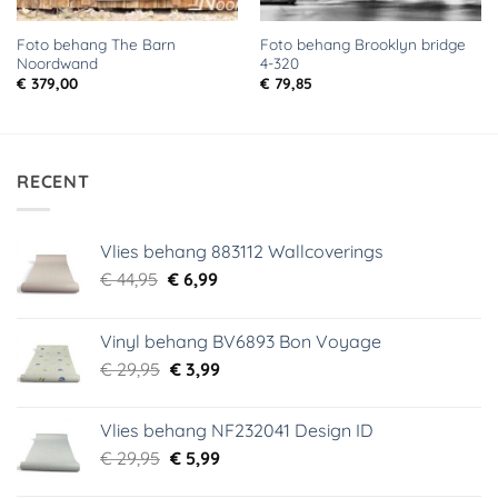
Foto behang The Barn
Foto behang Brooklyn bridge
Noordwand
4-320
€
379,00
€
79,85
RECENT
Vlies behang 883112 Wallcoverings
Oorspronkelijke
Huidige
€
44,95
€
6,99
prijs
prijs
was:
is:
Vinyl behang BV6893 Bon Voyage
€ 44,95.
€ 6,99.
Oorspronkelijke
Huidige
€
29,95
€
3,99
prijs
prijs
was:
is:
Vlies behang NF232041 Design ID
€ 29,95.
€ 3,99.
Oorspronkelijke
Huidige
€
29,95
€
5,99
prijs
prijs