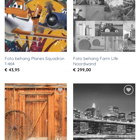
Toevoegen
Toevoegen
aan
aan
verlanglijst
verlanglijst
Foto behang Planes Squadron
Foto behang Farm Life
1-464
Noordwand
€
43,95
€
299,00
Toevoegen
Toevoegen
aan
aan
verlanglijst
verlanglijst