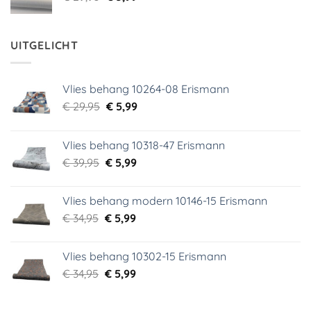
prijs
prijs
was:
is:
€ 29,95.
€ 3,99.
UITGELICHT
Vlies behang 10264-08 Erismann
Oorspronkelijke
Huidige
€
29,95
€
5,99
prijs
prijs
was:
is:
Vlies behang 10318-47 Erismann
€ 29,95.
€ 5,99.
Oorspronkelijke
Huidige
€
39,95
€
5,99
prijs
prijs
was:
is:
Vlies behang modern 10146-15 Erismann
€ 39,95.
€ 5,99.
Oorspronkelijke
Huidige
€
34,95
€
5,99
prijs
prijs
was:
is:
Vlies behang 10302-15 Erismann
€ 34,95.
€ 5,99.
Oorspronkelijke
Huidige
€
34,95
€
5,99
prijs
prijs
was:
is: