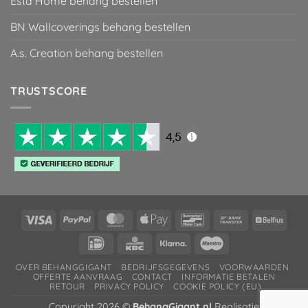
Esta Home behang bestellen
BN Wallcoverings behang bestellen
A.s. Creation behang bestellen
TRUSTSCORE
Visa
PayPal
MasterCard
Apple
Bancontact
Bank
Belfiu
Pay
Transfer
IDeal
KBC
Klarna
Maestro
OVER BEHANGGIGANT
BEDRIJFSGEGEVENS
VOORWAARDEN
OFFERTE AANVRAAG
CONTACT
INFORMATIE BETALEN
RETOUR
PRIVACY POLICY
COOKIE POLICY (EU)
Copyright 2026 ©
BehangGigant.nl
Realisatie