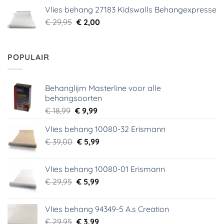
was:
is:
Vlies behang 27183 Kidswalls Behangexpresse
€ 29,95.
€ 5,99.
Oorspronkelijke
Huidige
€
29,95
€
2,00
prijs
prijs
was:
is:
€ 29,95.
€ 2,00.
POPULAIR
Behanglijm Masterline voor alle
behangsoorten
Oorspronkelijke
Huidige
€
18,99
€
9,99
prijs
prijs
Vlies behang 10080-32 Erismann
was:
is:
Oorspronkelijke
Huidige
€
39,00
€ 18,99.
€
5,99
€ 9,99.
prijs
prijs
was:
is:
Vlies behang 10080-01 Erismann
€ 39,00.
€ 5,99.
Oorspronkelijke
Huidige
€
29,95
€
5,99
prijs
prijs
was:
is:
Vlies behang 94349-5 A.s Creation
€ 29,95.
€ 5,99.
Oorspronkelijke
Huidige
€
29,95
€
3,99