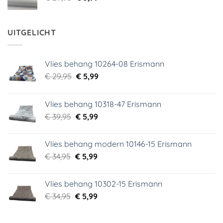
prijs
prijs
was:
is:
€ 29,95.
€ 3,99.
UITGELICHT
Vlies behang 10264-08 Erismann
Oorspronkelijke
Huidige
€
29,95
€
5,99
prijs
prijs
was:
is:
Vlies behang 10318-47 Erismann
€ 29,95.
€ 5,99.
Oorspronkelijke
Huidige
€
39,95
€
5,99
prijs
prijs
was:
is:
Vlies behang modern 10146-15 Erismann
€ 39,95.
€ 5,99.
Oorspronkelijke
Huidige
€
34,95
€
5,99
prijs
prijs
was:
is:
Vlies behang 10302-15 Erismann
€ 34,95.
€ 5,99.
Oorspronkelijke
Huidige
€
34,95
€
5,99
prijs
prijs
was:
is: