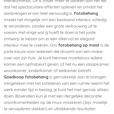
interieurtrends. Dit is onder meer te danken aan het feit
dat het spectaculaire effecten oplevert en omdat het
aanbrengen ervan heel eenvoudig is.
Fotobehang
maakt het mogelijk om een bestaand interieur volledig
te veranderen, zonder een grote verbouwing uit te
voeren. Het enige wat jij hoeft te doen is het juiste
ontwerp te kiezen om er een sfeervol en elegant
interieur mee te creëren. Ons
fotobehang op maat
is de
juiste keuze voor iedereen die droomt van een make-
over van zijn huis. Je kunt hiermee moeiteloos iedere
kamer een opfrisbeurt geven, of het nu een slaapkamer,
woonkamer, kinderkamer of eetkamer betreft.
Goedkoop fotobehang
is gemakkelijk aan te brengen.
Vergeleken met het schilderen van een ruimte neemt het
werk minder tijd in beslag, je kunt het met gemak alleen
doen. Bovendien kun je met een dergelijke decoratie
onvolkomenheden op de muur maskeren (bijv. moeilijk
te verwijderen vlekken) en uitstekende resultaten