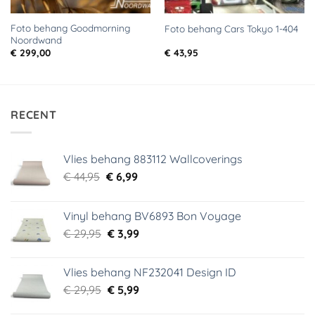
Foto behang Goodmorning
Foto behang Cars Tokyo 1-404
Noordwand
€
299,00
€
43,95
RECENT
Vlies behang 883112 Wallcoverings
Oorspronkelijke
Huidige
€
44,95
€
6,99
prijs
prijs
was:
is:
Vinyl behang BV6893 Bon Voyage
€ 44,95.
€ 6,99.
Oorspronkelijke
Huidige
€
29,95
€
3,99
prijs
prijs
was:
is:
Vlies behang NF232041 Design ID
€ 29,95.
€ 3,99.
Oorspronkelijke
Huidige
€
29,95
€
5,99
prijs
prijs