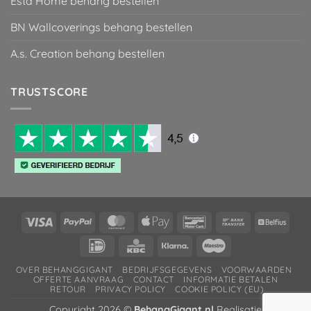
Esta Home behang bestellen
BN Wallcoverings behang bestellen
A.s. Creation behang bestellen
TRUSTSCORE
Visa
PayPal
MasterCard
Apple
Bancontact
Bank
Belfiu
Pay
Transfer
IDeal
KBC
Klarna
Maestro
OVER BEHANGGIGANT
BEDRIJFSGEGEVENS
VOORWAARDEN
OFFERTE AANVRAAG
CONTACT
INFORMATIE BETALEN
RETOUR
PRIVACY POLICY
COOKIE POLICY (EU)
Copyright 2026 ©
BehangGigant.nl
Realisatie