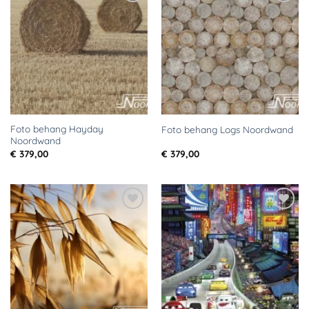
Toevoegen
Toevoegen
aan
aan
verlanglijst
verlanglijst
Foto behang Hayday
Foto behang Logs Noordwand
Noordwand
€
379,00
€
379,00
Toevoegen
Toevoegen
aan
aan
verlanglijst
verlanglijst