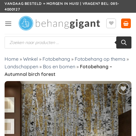
Ga
VANDAAG BESTELD = MORGEN IN HUIS! | VRAGEN? BEL: 085-
4000127
naar
inhoud
Producten
zoeken
Home
»
Winkel
»
Fotobehang
»
Fotobehang op thema
»
Landschappen
»
Bos en bomen
»
Fotobehang –
Autumnal birch forest
Toevoegen
aan
verlanglijst