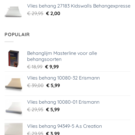
was:
is:
Vlies behang 27183 Kidswalls Behangexpresse
€ 29,95.
€ 5,99.
Oorspronkelijke
Huidige
€
29,95
€
2,00
prijs
prijs
was:
is:
€ 29,95.
€ 2,00.
POPULAIR
Behanglijm Masterline voor alle
behangsoorten
Oorspronkelijke
Huidige
€
18,99
€
9,99
prijs
prijs
Vlies behang 10080-32 Erismann
was:
is:
Oorspronkelijke
Huidige
€
39,00
€ 18,99.
€
5,99
€ 9,99.
prijs
prijs
was:
is:
Vlies behang 10080-01 Erismann
€ 39,00.
€ 5,99.
Oorspronkelijke
Huidige
€
29,95
€
5,99
prijs
prijs
was:
is:
Vlies behang 94349-5 A.s Creation
€ 29,95.
€ 5,99.
Oorspronkelijke
Huidige
€
29,95
€
3,99