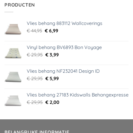
€ 34,95.
€ 5,99.
PRODUCTEN
Vlies behang 883112 Wallcoverings
Oorspronkelijke
Huidige
€
44,95
€
6,99
prijs
prijs
was:
is:
Vinyl behang BV6893 Bon Voyage
€ 44,95.
€ 6,99.
Oorspronkelijke
Huidige
€
29,95
€
3,99
prijs
prijs
was:
is:
Vlies behang NF232041 Design ID
€ 29,95.
€ 3,99.
Oorspronkelijke
Huidige
€
29,95
€
5,99
prijs
prijs
was:
is:
Vlies behang 27183 Kidswalls Behangexpresse
€ 29,95.
€ 5,99.
Oorspronkelijke
Huidige
€
29,95
€
2,00
prijs
prijs
was:
is:
€ 29,95.
€ 2,00.
BELANGRIJKE INFORMATIE