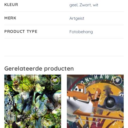
KLEUR
geel
,
Zwart
,
wit
MERK
Artgeist
PRODUCT TYPE
Fotobehang
Gerelateerde producten
Toevoegen
Toevoegen
aan
aan
verlanglijst
verlanglijst