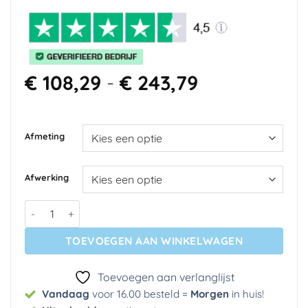
Prijsklasse:
€
108,29
-
€
243,79
€ 108,29
tot
€ 243,79
Afmeting
Afwerking
Fotobehang - Autumnal birch forest aantal
TOEVOEGEN AAN WINKELWAGEN
Toevoegen aan verlanglijst
Vandaag
voor 16.00 besteld =
Morgen
in huis
!