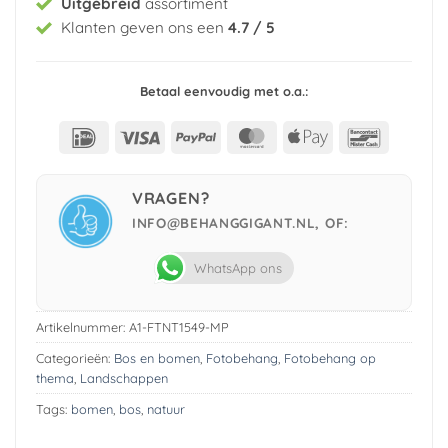
Uitgebreid
assortiment
Klanten geven ons een
4.7 / 5
Betaal eenvoudig met o.a.:
IDeal
Visa
PayPal
MasterCard
Apple
Bancont
Pay
VRAGEN?
INFO@BEHANGGIGANT.NL, OF:
WhatsApp ons
Artikelnummer:
A1-FTNT1549-MP
Categorieën:
Bos en bomen
,
Fotobehang
,
Fotobehang op
thema
,
Landschappen
Tags:
bomen
,
bos
,
natuur