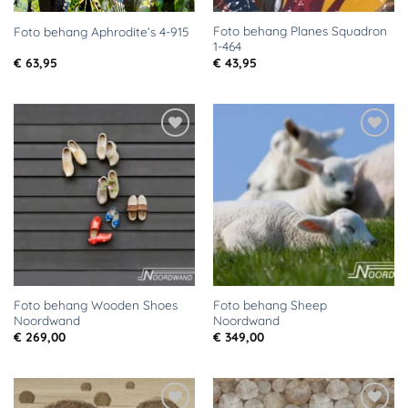
Foto behang Planes Squadron
Foto behang Aphrodite’s 4-915
1-464
€
63,95
€
43,95
Toevoegen
Toevoegen
aan
aan
verlanglijst
verlanglijst
Foto behang Wooden Shoes
Foto behang Sheep
Noordwand
Noordwand
€
269,00
€
349,00