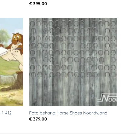
€
395,00
Toevoegen
Toevoegen
aan
aan
verlanglijst
verlanglijst
 1-412
Foto behang Horse Shoes Noordwand
€
379,00