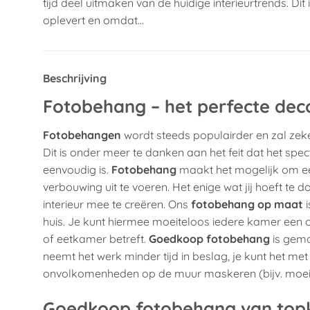
tijd deel uitmaken van de huidige interieurtrends. Di
oplevert en omdat…
Beschrijving
Fotobehang – het perfecte dec
Fotobehangen
wordt steeds populairder en zal zeke
Dit is onder meer te danken aan het feit dat het sp
eenvoudig is.
Fotobehang
maakt het mogelijk om een
verbouwing uit te voeren. Het enige wat jij hoeft te d
interieur mee te creëren. Ons
fotobehang op maat
i
huis. Je kunt hiermee moeiteloos iedere kamer een
of eetkamer betreft.
Goedkoop fotobehang
is gema
neemt het werk minder tijd in beslag, je kunt het m
onvolkomenheden op de muur maskeren (bijv. moeilij
Goedkoop fotobehang van topk