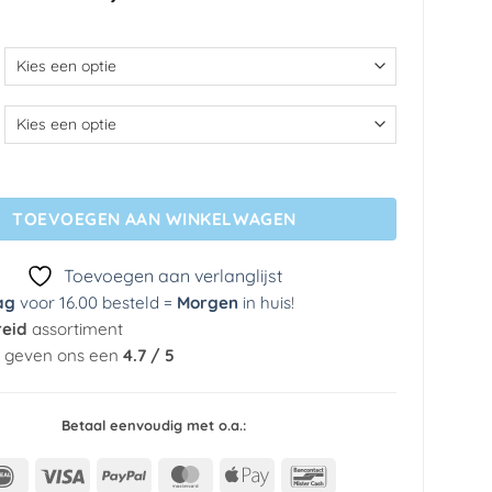
€ 108,29
tot
€ 243,79
- Golf pitch aantal
TOEVOEGEN AAN WINKELWAGEN
Toevoegen aan verlanglijst
ag
voor 16.00 besteld =
Morgen
in huis
!
reid
assortiment
n geven ons een
4.7 / 5
Betaal eenvoudig met o.a.:
IDeal
Visa
PayPal
MasterCard
Apple
Bancontact