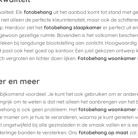
liteit. Elk
fotobehang
uit het aanbod komt tot stand met ge
t niet alleen de perfecte kleurintensiteit, maar ook de schitter
. Hierdoor ziet het
fotobehang slaapkamer
er perfect uit en
tengewoon gezellige ruimte. Bovendien is het volkomen besch
leken bij langdurige blootstelling aan zonlicht. Hoogwaardig
 Het past ook heel goed op kantoor. Een juist gekozen ontwerp
isch vergroten en lichter doen lijken.
Fotobehang woonkamer
er en meer
 een bijkomend voordeel. Je kunt het ook gebruiken om er ander
grijk om te weten is dat niet alleen het aanbrengen van het
obehang is ook geen probleem. Het
fotobehang woonkamer
e manier om je huis te veranderen, waarna je kunt genieten 
al ongetwijfeld bij alle gezinsleden in de smaak vallen en is e
derlinge banden te versterken. Ons
fotobehang op maat
zal 