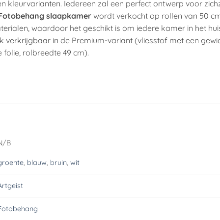
 kleurvarianten. Iedereen zal een perfect ontwerp voor zich
Fotobehang slaapkamer
wordt verkocht op rollen van 50 c
terialen, waardoor het geschikt is om iedere kamer in het hu
 verkrijgbaar in de Premium-variant (vliesstof met een gewi
 folie, rolbreedte 49 cm).
N/B
groente
,
blauw
,
bruin
,
wit
Artgeist
Fotobehang