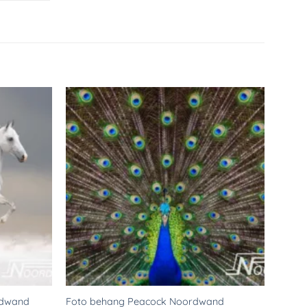
Toevoegen
Toevoegen
aan
aan
verlanglijst
verlanglijst
rdwand
Foto behang Peacock Noordwand