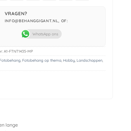
Pay
VRAGEN?
INFO@BEHANGGIGANT.NL, OF:
WhatsApp ons
r:
A1-FTNT1435-MP
Fotobehang
,
Fotobehang op thema
,
Hobby
,
Landschappen
,
en lange