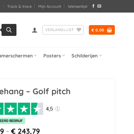
Track & trace
Mijn Account
Wensenlijst
VERLANGLIJST
€
0,00
amerschermen
Posters
Schilderijen
ehang – Golf pitch
Prijsklasse:
29
-
€
243,79