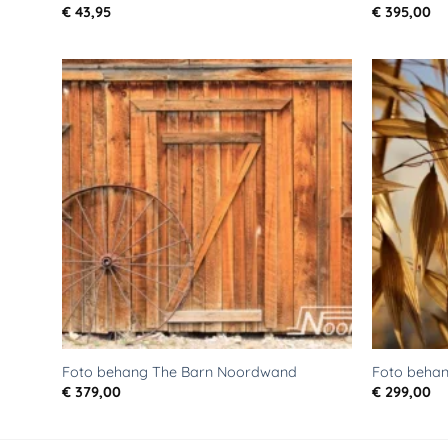
€
43,95
€
395,00
Toevoegen
aan
verlanglijst
Foto behang The Barn Noordwand
Foto beha
€
379,00
€
299,00