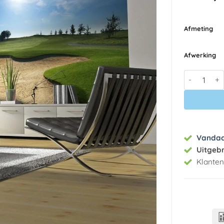
Afmeting
Afwerking
Fotobehang 
Vanda
Uitgeb
Klante