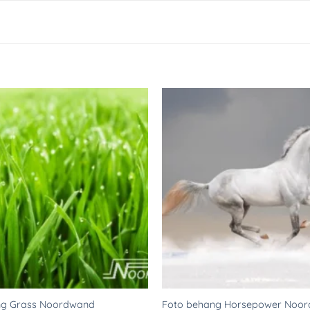
Toevoegen
aan
verlanglijst
ng Grass Noordwand
Foto behang Horsepower Noo