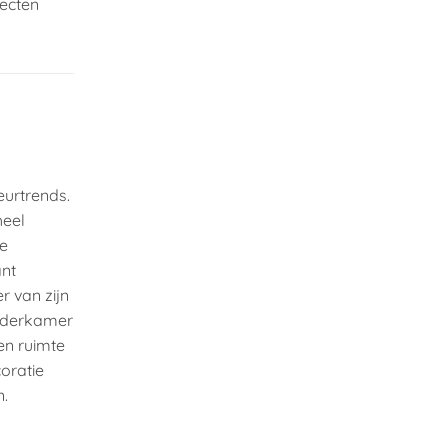
fecten
eurtrends.
heel
te
ant
r van zijn
inderkamer
en ruimte
oratie
n.