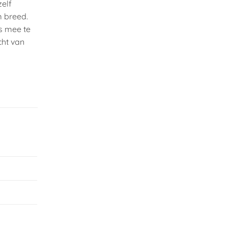
zelf
m breed.
is mee te
cht van