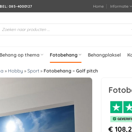
Home
Informatie
BEL: 085-4000127
roducten
oeken
Behang op thema
Fotobehang
Behangplaksel
K
ma
»
Hobby
»
Sport
»
Fotobehang – Golf pitch
Fotob
Toevoegen
aan
verlanglijst
€
108,