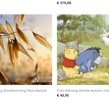
€
379,00
Toevoegen
aan
verlanglijst
ng Goodmorning Noordwand
Foto behang Winnie lessons one
€
43,95