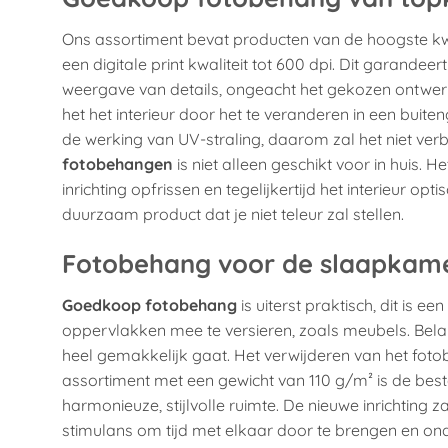
Ons assortiment bevat producten van de hoogste kwa
een digitale print kwaliteit tot 600 dpi. Dit garandeer
weergave van details, ongeacht het gekozen ontwerp
het het interieur door het te veranderen in een bui
de werking van UV-straling, daarom zal het niet verb
fotobehangen
is niet alleen geschikt voor in huis.
inrichting opfrissen en tegelijkertijd het interieur opt
duurzaam product dat je niet teleur zal stellen.
Fotobehang voor de slaapkam
Goedkoop fotobehang
is uiterst praktisch, dit is
oppervlakken mee te versieren, zoals meubels. Belan
heel gemakkelijk gaat. Het verwijderen van het fot
assortiment met een gewicht van 110 g/m² is de best
harmonieuze, stijlvolle ruimte. De nieuwe inrichting z
stimulans om tijd met elkaar door te brengen en on