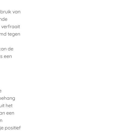
bruik van
ende
 verfraait
ermd tegen
 kan de
is een
e
 behang
uit het
van een
en
je positief