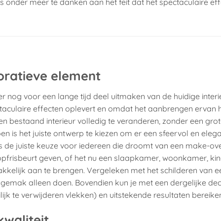
t is onder meer te danken aan het feit dat het spectaculaire ef
oratieve element
r nog voor een lange tijd deel uitmaken van de huidige interi
ectaculaire effecten oplevert en omdat het aanbrengen ervan 
 bestaand interieur volledig te veranderen, zonder een gro
oen is het juiste ontwerp te kiezen om er een sfeervol en eleg
s de juiste keuze voor iedereen die droomt van een make-ove
 opfrisbeurt geven, of het nu een slaapkamer, woonkamer, k
kkelijk aan te brengen. Vergeleken met het schilderen van e
et gemak alleen doen. Bovendien kun je met een dergelijke dec
k te verwijderen vlekken) en uitstekende resultaten bereike
waliteit