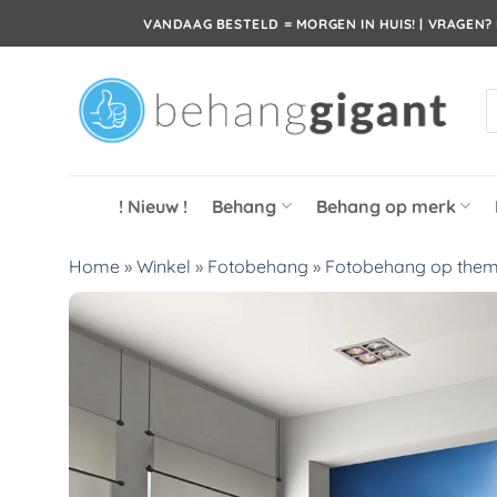
Ga
VANDAAG BESTELD = MORGEN IN HUIS! | VRAGEN? 
naar
inhoud
P
z
! Nieuw !
Behang
Behang op merk
Home
»
Winkel
»
Fotobehang
»
Fotobehang op the