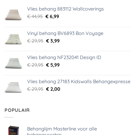
Vlies behang 883112 Wallcoverings
Oorspronkelijke
Huidige
€
44,95
€
6,99
prijs
prijs
was:
is:
Vinyl behang BV6893 Bon Voyage
€ 44,95.
€ 6,99.
Oorspronkelijke
Huidige
€
29,95
€
3,99
prijs
prijs
was:
is:
Vlies behang NF232041 Design ID
€ 29,95.
€ 3,99.
Oorspronkelijke
Huidige
€
29,95
€
5,99
prijs
prijs
was:
is:
Vlies behang 27183 Kidswalls Behangexpresse
€ 29,95.
€ 5,99.
Oorspronkelijke
Huidige
€
29,95
€
2,00
prijs
prijs
was:
is:
€ 29,95.
€ 2,00.
POPULAIR
Behanglijm Masterline voor alle
behangsoorten