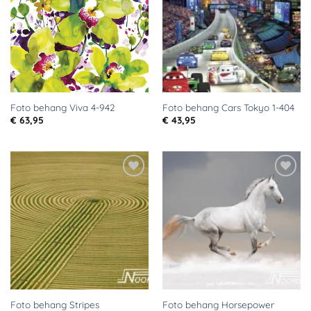
verlanglijst
verlanglijst
Foto behang Viva 4-942
Foto behang Cars Tokyo 1-404
€
63,95
€
43,95
Toevoegen
Toevoegen
aan
aan
verlanglijst
verlanglijst
Foto behang Stripes
Foto behang Horsepower