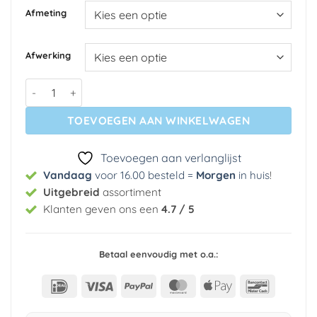
€ 299,49
Afmeting
Afwerking
Fotobehang - Rainbow Waves aantal
TOEVOEGEN AAN WINKELWAGEN
Toevoegen aan verlanglijst
Vandaag
voor 16.00 besteld =
Morgen
in huis
!
Uitgebreid
assortiment
Klanten geven ons een
4.7 / 5
Betaal eenvoudig met o.a.:
IDeal
Visa
PayPal
MasterCard
Apple
Bancont
Pay