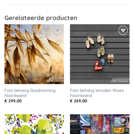
Gerelateerde producten
Toevoegen
Toevoegen
aan
aan
verlanglijst
verlanglijst
Foto behang Goodmorning
Foto behang Wooden Shoes
Noordwand
Noordwand
€
299,00
€
269,00
Toevoegen
Toevoegen
aan
aan