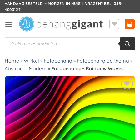
Ga
VANDAAG BESTELD = MORGEN IN HUIS! | VRAGEN? BEL: 085-
4000127
naar
inhoud
Producten
zoeken
Home
»
Winkel
»
Fotobehang
»
Fotobehang op thema
»
Abstract
»
Modern
»
Fotobehang – Rainbow Waves
Toevoegen
aan
verlanglijst