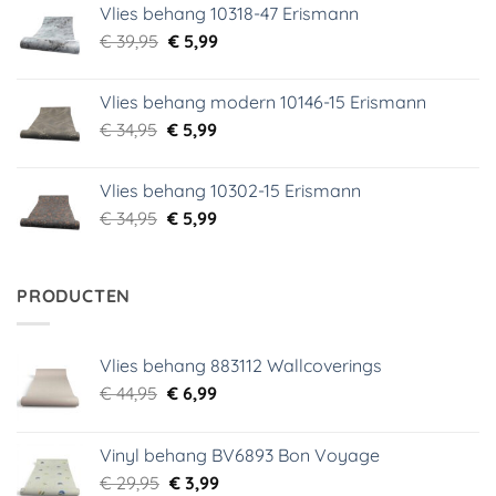
Vlies behang 10318-47 Erismann
€ 29,95.
€ 5,99.
Oorspronkelijke
Huidige
€
39,95
€
5,99
prijs
prijs
was:
is:
Vlies behang modern 10146-15 Erismann
€ 39,95.
€ 5,99.
Oorspronkelijke
Huidige
€
34,95
€
5,99
prijs
prijs
was:
is:
Vlies behang 10302-15 Erismann
€ 34,95.
€ 5,99.
Oorspronkelijke
Huidige
€
34,95
€
5,99
prijs
prijs
was:
is:
€ 34,95.
€ 5,99.
PRODUCTEN
Vlies behang 883112 Wallcoverings
Oorspronkelijke
Huidige
€
44,95
€
6,99
prijs
prijs
was:
is:
Vinyl behang BV6893 Bon Voyage
€ 44,95.
€ 6,99.
Oorspronkelijke
Huidige
€
29,95
€
3,99