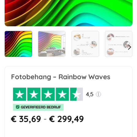
Fotobehang – Rainbow Waves
Prijsklasse:
€
35,69
-
€
299,49
€ 35,69
tot