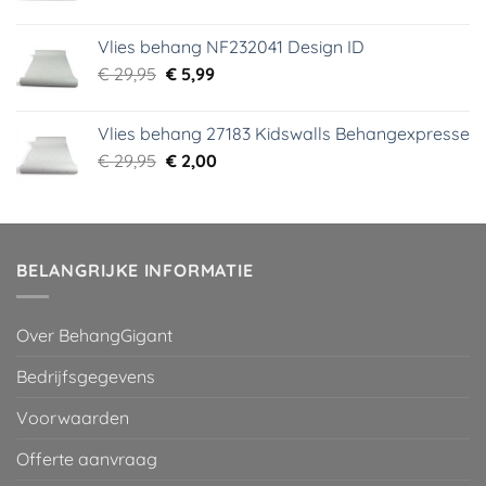
prijs
prijs
was:
is:
Vlies behang NF232041 Design ID
€ 29,95.
€ 3,99.
Oorspronkelijke
Huidige
€
29,95
€
5,99
prijs
prijs
was:
is:
Vlies behang 27183 Kidswalls Behangexpresse
€ 29,95.
€ 5,99.
Oorspronkelijke
Huidige
€
29,95
€
2,00
prijs
prijs
was:
is:
€ 29,95.
€ 2,00.
BELANGRIJKE INFORMATIE
Over BehangGigant
Bedrijfsgegevens
Voorwaarden
Offerte aanvraag