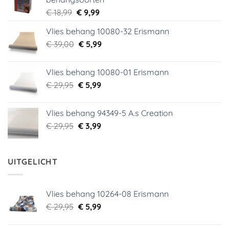
Oorspronkelijke
Huidige
€
18,99
€
9,99
prijs
prijs
Vlies behang 10080-32 Erismann
was:
is:
Oorspronkelijke
Huidige
€
39,00
€ 18,99.
€
5,99
€ 9,99.
prijs
prijs
was:
is:
Vlies behang 10080-01 Erismann
€ 39,00.
€ 5,99.
Oorspronkelijke
Huidige
€
29,95
€
5,99
prijs
prijs
was:
is:
Vlies behang 94349-5 A.s Creation
€ 29,95.
€ 5,99.
Oorspronkelijke
Huidige
€
29,95
€
3,99
prijs
prijs
was:
is:
€ 29,95.
€ 3,99.
UITGELICHT
Vlies behang 10264-08 Erismann
Oorspronkelijke
Huidige
€
29,95
€
5,99
prijs
prijs
was:
is: