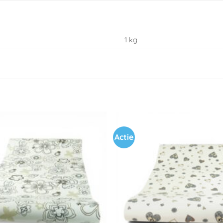
1 kg
Actie
Toevoegen
aan
verlanglijst