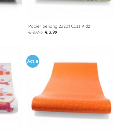
Papier behang 23201 Cozz Kidz
Oorspronkelijke
Huidige
€
29,95
€
3,99
prijs
prijs
was:
is:
€ 29,95.
€ 3,99.
Actie
Toevoegen
Toevoegen
aan
aan
verlanglijst
verlanglijst