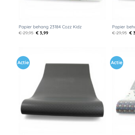
Papier behang 23184 Cozz Kidz
Papier beh
Oorspronkelijke
Huidige
Oo
€
29,95
€
3,99
€
29,95
€
3
prijs
prijs
pri
was:
is:
wa
€ 29,95.
€ 3,99.
€ 2
Actie
Actie
Toevoegen
aan
verlanglijst