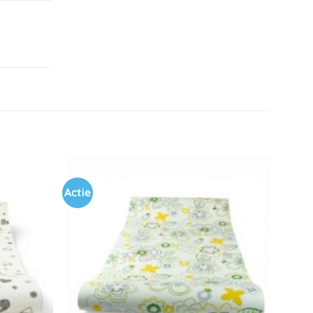
Actie
Toevoegen
Toevoegen
aan
aan
verlanglijst
verlanglijst