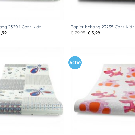
ang 23204 Cozz Kidz
Papier behang 23235 Cozz Kidz
rspronkelijke
Huidige
Oorspronkelijke
Huidige
,99
€
29,95
€
3,99
js
prijs
prijs
prijs
s:
is:
was:
is:
9,95.
€ 3,99.
€ 29,95.
€ 3,99.
Actie
Toevoegen
aan
verlanglijst