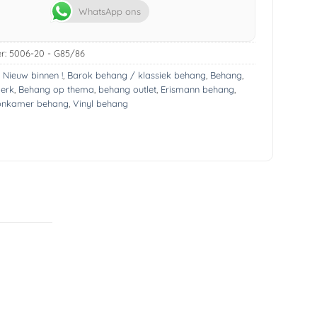
WhatsApp ons
r:
5006-20 - G85/86
! Nieuw binnen !
,
Barok behang / klassiek behang
,
Behang
,
erk
,
Behang op thema
,
behang outlet
,
Erismann behang
,
onkamer behang
,
Vinyl behang