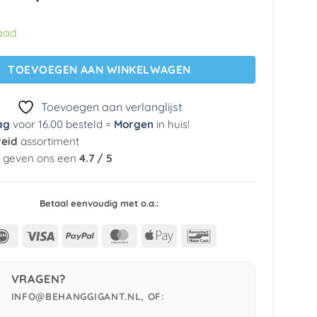
prijs
prijs
was:
is:
aad
€ 29,95.
€ 5,99.
TOEVOEGEN AAN WINKELWAGEN
Toevoegen aan verlanglijst
ag
voor 16.00 besteld =
Morgen
in huis
!
reid
assortiment
n geven ons een
4.7 / 5
Betaal eenvoudig met o.a.:
IDeal
Visa
PayPal
MasterCard
Apple
Bancontact
Pay
VRAGEN?
INFO@BEHANGGIGANT.NL, OF: