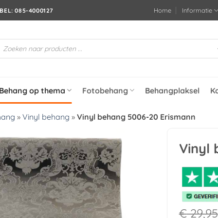
Home
Informatie
BEL: 085-4000127
roducten
oeken
Behang op thema
Fotobehang
Behangplaksel
K
hang
»
Vinyl behang
»
Vinyl behang 5006-20 Erismann
Vinyl
Toevoegen
aan
verlanglijst
€
29,95