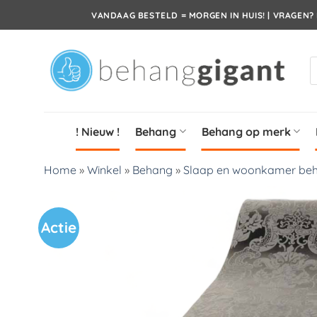
Ga
VANDAAG BESTELD = MORGEN IN HUIS! | VRAGEN? 
naar
inhoud
P
z
! Nieuw !
Behang
Behang op merk
Home
»
Winkel
»
Behang
»
Slaap en woonkamer be
Actie