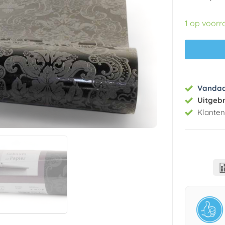
1 op voorr
Vanda
Uitgeb
Klante