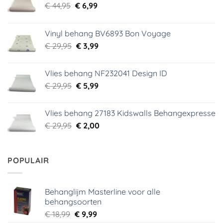
Oorspronkelijke
Huidige
€
44,95
€
6,99
prijs
prijs
was:
is:
Vinyl behang BV6893 Bon Voyage
€ 44,95.
€ 6,99.
Oorspronkelijke
Huidige
€
29,95
€
3,99
prijs
prijs
was:
is:
Vlies behang NF232041 Design ID
€ 29,95.
€ 3,99.
Oorspronkelijke
Huidige
€
29,95
€
5,99
prijs
prijs
was:
is:
Vlies behang 27183 Kidswalls Behangexpresse
€ 29,95.
€ 5,99.
Oorspronkelijke
Huidige
€
29,95
€
2,00
prijs
prijs
was:
is:
€ 29,95.
€ 2,00.
POPULAIR
Behanglijm Masterline voor alle
behangsoorten
Oorspronkelijke
Huidige
€
18,99
€
9,99