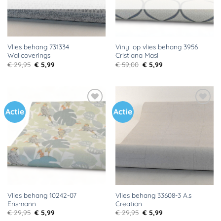
Vlies behang 731334
Vinyl op vlies behang 3956
Wallcoverings
Cristiana Masi
Oorspronkelijke
Huidige
Oorspronkelijke
Huidige
€
29,95
€
5,99
€
59,00
€
5,99
prijs
prijs
prijs
prijs
was:
is:
was:
is:
€ 29,95.
€ 5,99.
€ 59,00.
€ 5,99.
Actie
Actie
Toevoegen
Toevoegen
aan
aan
verlanglijst
verlanglijst
Vlies behang 10242-07
Vlies behang 33608-3 A.s
Erismann
Creation
Oorspronkelijke
Huidige
Oorspronkelijke
Huidige
€
29,95
€
5,99
€
29,95
€
5,99
prijs
prijs
prijs
prijs