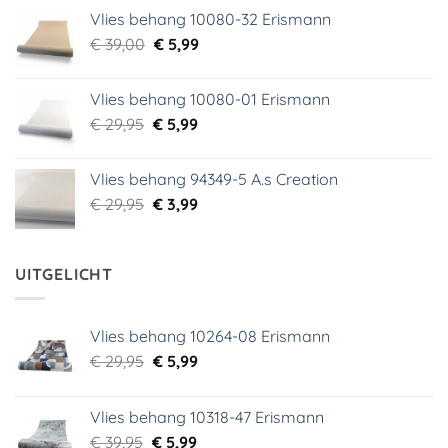
prijs
prijs
Vlies behang 10080-32 Erismann
was:
is:
Oorspronkelijke
Huidige
€
39,00
€ 18,99.
€
5,99
€ 9,99.
prijs
prijs
was:
is:
Vlies behang 10080-01 Erismann
€ 39,00.
€ 5,99.
Oorspronkelijke
Huidige
€
29,95
€
5,99
prijs
prijs
was:
is:
Vlies behang 94349-5 A.s Creation
€ 29,95.
€ 5,99.
Oorspronkelijke
Huidige
€
29,95
€
3,99
prijs
prijs
was:
is:
€ 29,95.
€ 3,99.
UITGELICHT
Vlies behang 10264-08 Erismann
Oorspronkelijke
Huidige
€
29,95
€
5,99
prijs
prijs
was:
is:
Vlies behang 10318-47 Erismann
€ 29,95.
€ 5,99.
Oorspronkelijke
Huidige
€
39,95
€
5,99