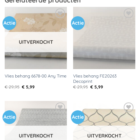
Actie
Actie
Toevoegen
Toevoegen
aan
aan
verlanglijst
verlanglijst
UITVERKOCHT
Vlies behang FE20263
Vlies behang 6678-00 Any Time
Decoprint
Oorspronkelijke
Huidige
Oorspronkelijke
Huidige
€
29,95
€
5,99
€
29,95
€
5,99
prijs
prijs
prijs
prijs
was:
is:
was:
is:
€ 29,95.
€ 5,99.
€ 29,95.
€ 5,99.
Actie
Actie
Toevoegen
Toevoegen
aan
aan
verlanglijst
verlanglijst
UITVERKOCHT
UITVERKOCHT