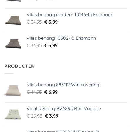
prijs
prijs
was:
is:
Vlies behang modern 10146-15 Erismann
€ 39,95.
€ 5,99.
Oorspronkelijke
Huidige
€
34,95
€
5,99
prijs
prijs
was:
is:
Vlies behang 10302-15 Erismann
€ 34,95.
€ 5,99.
Oorspronkelijke
Huidige
€
34,95
€
5,99
prijs
prijs
was:
is:
€ 34,95.
€ 5,99.
PRODUCTEN
Vlies behang 883112 Wallcoverings
Oorspronkelijke
Huidige
€
44,95
€
6,99
prijs
prijs
was:
is:
Vinyl behang BV6893 Bon Voyage
€ 44,95.
€ 6,99.
Oorspronkelijke
Huidige
€
29,95
€
3,99
prijs
prijs
was:
is:
Vlies behang NF232041 Design ID