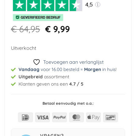
Oorspronkelijke
Huidige
€
64,95
€
9,99
prijs
prijs
was:
is:
Uitverkocht
€ 64,95.
€ 9,99.
Toevoegen aan verlanglijst
Vandaag
voor 16.00 besteld =
Morgen
in huis
!
Uitgebreid
assortiment
Klanten geven ons een
4.7 / 5
Betaal eenvoudig met o.a.:
IDeal
Visa
PayPal
MasterCard
Apple
Bancont
Pay
VRAGEN?