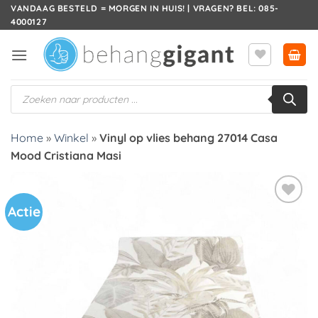
Ga
VANDAAG BESTELD = MORGEN IN HUIS! | VRAGEN? BEL: 085-
4000127
naar
inhoud
Producten
zoeken
Home
»
Winkel
»
Vinyl op vlies behang 27014 Casa
Mood Cristiana Masi
Actie
Toevoegen
aan
verlanglijst