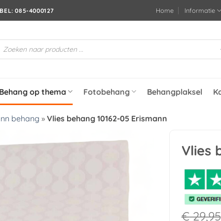
Home
Informatie
BEL: 085-4000127
roducten
oeken
Behang op thema
Fotobehang
Behangplaksel
K
ann behang
»
Vlies behang 10162-05 Erismann
Vlies
Toevoegen
aan
verlanglijst
€
29,95