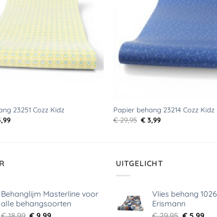
ang 23251 Cozz Kidz
Papier behang 23214 Cozz Kidz
rspronkelijke
Huidige
Oorspronkelijke
Huidige
,99
€
29,95
€
3,99
js
prijs
prijs
prijs
s:
is:
was:
is:
9,95.
€ 3,99.
€ 29,95.
€ 3,99.
R
UITGELICHT
Behanglijm Masterline voor
Vlies behang 102
alle behangsoorten
Erismann
Oorspronkelijke
Huidige
Oorspronk
Hui
€
18,99
€
9,99
€
29,95
€
5,99