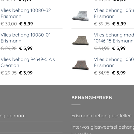
prijs
prijs
prijs
prij
Vlies behang 10080-32
Vlies behang 1031
was:
is:
was:
is:
Erismann
Erismann
€ 18,99.
€ 9,99.
€ 29,95.
€ 5,
Oorspronkelijke
Huidige
Oorspronk
Hui
€
39,00
€
5,99
€
39,95
€
5,99
prijs
prijs
prijs
prij
Vlies behang 10080-01
Vlies behang mod
was:
is:
was:
is:
Erismann
10146-15 Erismann
€ 39,00.
€ 5,99.
€ 39,95.
€ 5,
Oorspronkelijke
Huidige
Oorspronk
Hui
€
29,95
€
5,99
€
34,95
€
5,99
prijs
prijs
prijs
prij
Vlies behang 94349-5 A.s
Vlies behang 1030
was:
is:
was:
is:
Creation
Erismann
€ 29,95.
€ 5,99.
€ 34,95.
€ 5,
Oorspronkelijke
Huidige
Oorspronk
Hui
€
29,95
€
3,99
€
34,95
€
5,99
prijs
prijs
prijs
prij
was:
is:
was:
is:
€ 29,95.
€ 3,99.
€ 34,95.
€ 5,
BEHANGMERKEN
ng op maat
Erismann behang bestellen
Intervos glasweefsel behan