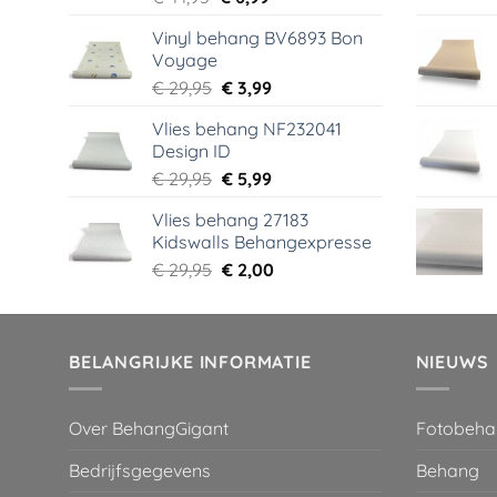
prijs
prijs
Vinyl behang BV6893 Bon
was:
is:
Voyage
€ 44,95.
€ 6,99.
Oorspronkelijke
Huidige
€
29,95
€
3,99
prijs
prijs
Vlies behang NF232041
was:
is:
Design ID
€ 29,95.
€ 3,99.
Oorspronkelijke
Huidige
€
29,95
€
5,99
prijs
prijs
Vlies behang 27183
was:
is:
Kidswalls Behangexpresse
€ 29,95.
€ 5,99.
Oorspronkelijke
Huidige
€
29,95
€
2,00
prijs
prijs
was:
is:
€ 29,95.
€ 2,00.
BELANGRIJKE INFORMATIE
NIEUWS
Over BehangGigant
Fotobeha
Bedrijfsgegevens
Behang