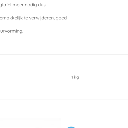
gtafel meer nodig dus.
gemakkelijk te verwijderen, goed
eurvorming.
1 kg