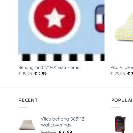
Behangrand 174901 Esta Home
Papier beh
Oorspronkelijke
Huidige
Oo
€
19,95
€
2,99
€
29,95
€
3
prijs
prijs
pri
was:
is:
wa
€ 19,95.
€ 2,99.
€ 2
RECENT
POPULAI
Vlies behang 883112
Wallcoverings
Oorspronkelijke
Huidige
€
44,95
€
6,99