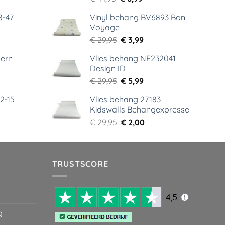
s
prijs
prijs
8-47
Vinyl behang BV6893 Bon
was:
is:
Voyage
99.
€ 44,95.
€ 6,99.
elijke
dige
Oorspronkelijke
Huidige
€
29,95
€
3,99
s
prijs
prijs
ern
Vlies behang NF232041
was:
is:
Design ID
99.
€ 29,95.
€ 3,99.
elijke
dige
Oorspronkelijke
Huidige
€
29,95
€
5,99
s
prijs
prijs
2-15
Vlies behang 27183
was:
is:
Kidswalls Behangexpresse
99.
€ 29,95.
€ 5,99.
elijke
dige
Oorspronkelijke
Huidige
€
29,95
€
2,00
s
prijs
prijs
was:
is:
99.
€ 29,95.
€ 2,00.
TRUSTSCORE
g