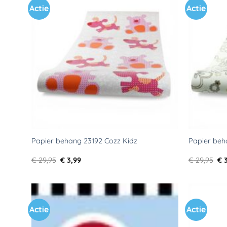
Actie
Actie
Toevoegen
aan
verlanglijst
Papier behang 23192 Cozz Kidz
Papier beh
Oorspronkelijke
Huidige
Oo
€
29,95
€
3,99
€
29,95
€
3
prijs
prijs
pri
was:
is:
wa
€ 29,95.
€ 3,99.
€ 2
Actie
Actie
Toevoegen
aan
verlanglijst