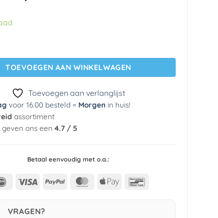
prijs
prijs
was:
is:
raad
€ 29,95.
€ 5,99.
g 10162-05 Erismann aantal
TOEVOEGEN AAN WINKELWAGEN
Toevoegen aan verlanglijst
ag
voor 16.00 besteld =
Morgen
in huis
!
reid
assortiment
n geven ons een
4.7 / 5
Betaal eenvoudig met o.a.:
IDeal
Visa
PayPal
MasterCard
Apple
Bancontact
Pay
VRAGEN?