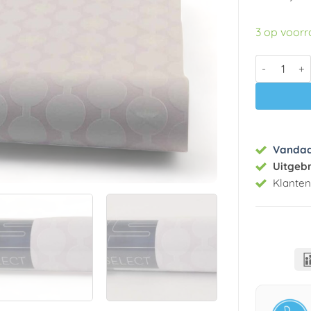
3 op voor
Vlies behan
Vanda
Uitgeb
Klante