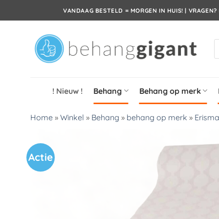
Ga
VANDAAG BESTELD = MORGEN IN HUIS! | VRAGEN? 
naar
inhoud
P
z
! Nieuw !
Behang
Behang op merk
Home
»
Winkel
»
Behang
»
behang op merk
»
Erism
Actie