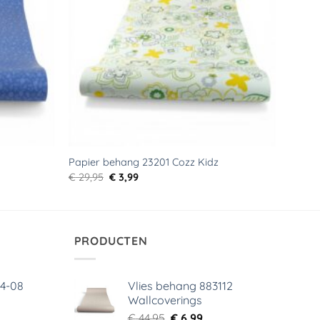
Papier behang 23201 Cozz Kidz
Oorspronkelijke
Huidige
€
29,95
€
3,99
prijs
prijs
was:
is:
€ 29,95.
€ 3,99.
PRODUCTEN
64-08
Vlies behang 883112
Wallcoverings
elijke
dige
Oorspronkelijke
Huidige
€
44,95
€
6,99