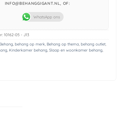
INFO@BEHANGGIGANT.NL, OF:
WhatsApp ons
r:
10162-05 - J13
Behang
,
behang op merk
,
Behang op thema
,
behang outlet
,
hang
,
Kinderkamer behang
,
Slaap en woonkamer behang
,