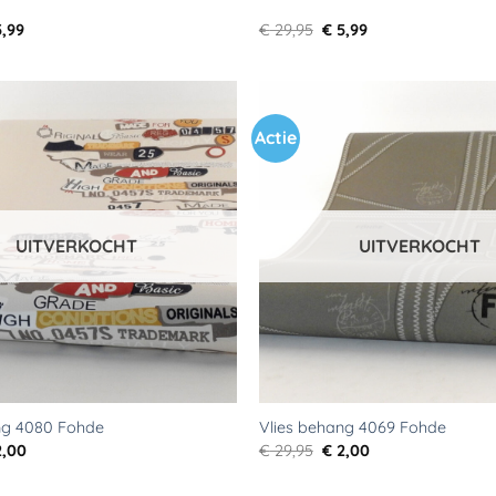
rspronkelijke
Huidige
Oorspronkelijke
Huidige
,99
€
29,95
€
5,99
js
prijs
prijs
prijs
s:
is:
was:
is:
9,95.
€ 5,99.
€ 29,95.
€ 5,99.
Actie
Toevoegen
aan
verlanglijst
UITVERKOCHT
UITVERKOCHT
ng 4080 Fohde
Vlies behang 4069 Fohde
rspronkelijke
Huidige
Oorspronkelijke
Huidige
,00
€
29,95
€
2,00
js
prijs
prijs
prijs
s:
is:
was:
is:
9,95.
€ 2,00.
€ 29,95.
€ 2,00.