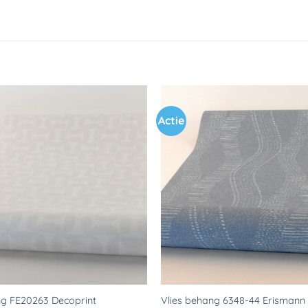
Actie
Toevoegen
aan
verlanglijst
ng FE20263 Decoprint
Vlies behang 6348-44 Erismann