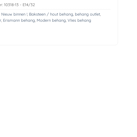
r:
10318-13 - E14/32
! Nieuw binnen !
,
Baksteen / hout behang
,
behang outlet
,
r
,
Erismann behang
,
Modern behang
,
Vlies behang