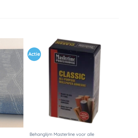
Actie
Toevoegen
Toevoegen
aan
aan
verlanglijst
verlanglijst
Behanglijm Masterline voor alle