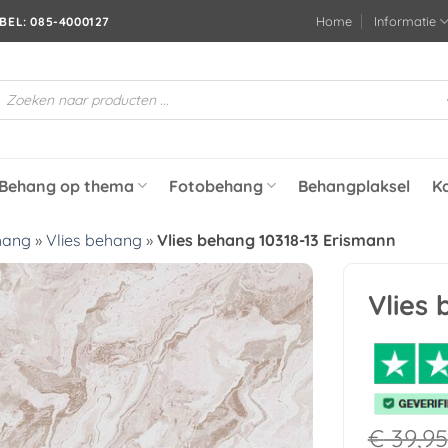
Home
Informatie
BEL: 085-4000127
roducten
oeken
Behang op thema
Fotobehang
Behangplaksel
K
hang
»
Vlies behang
»
Vlies behang 10318-13 Erismann
Vlies
Toevoegen
aan
verlanglijst
€
39,95