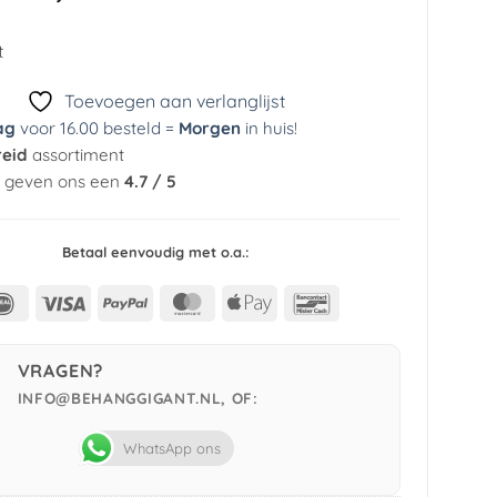
prijs
prijs
was:
is:
t
€ 39,95.
€ 5,99.
Toevoegen aan verlanglijst
ag
voor 16.00 besteld =
Morgen
in huis
!
reid
assortiment
n geven ons een
4.7 / 5
Betaal eenvoudig met o.a.:
IDeal
Visa
PayPal
MasterCard
Apple
Bancontact
Pay
VRAGEN?
INFO@BEHANGGIGANT.NL, OF:
WhatsApp ons