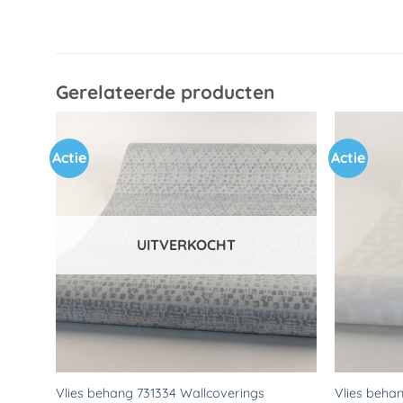
Gerelateerde producten
Actie
Actie
Toevoegen
aan
verlanglijst
UITVERKOCHT
Vlies behang 731334 Wallcoverings
Vlies beha