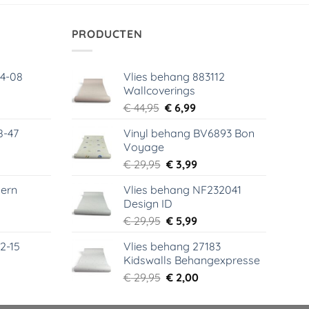
PRODUCTEN
64-08
Vlies behang 883112
Wallcoverings
elijke
dige
Oorspronkelijke
Huidige
€
44,95
€
6,99
s
prijs
prijs
8-47
Vinyl behang BV6893 Bon
was:
is:
Voyage
99.
€ 44,95.
€ 6,99.
elijke
dige
Oorspronkelijke
Huidige
€
29,95
€
3,99
s
prijs
prijs
ern
Vlies behang NF232041
was:
is:
Design ID
99.
€ 29,95.
€ 3,99.
elijke
dige
Oorspronkelijke
Huidige
€
29,95
€
5,99
s
prijs
prijs
2-15
Vlies behang 27183
was:
is:
Kidswalls Behangexpresse
99.
€ 29,95.
€ 5,99.
elijke
dige
Oorspronkelijke
Huidige
€
29,95
€
2,00
s
prijs
prijs
was:
is: