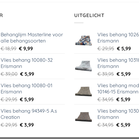
R
UITGELICHT
Behanglijm Masterline voor
Vlies behang 102
alle behangsoorten
Erismann
Oorspronkelijke
Huidige
Oorspronk
Hui
€
18,99
€
9,99
€
29,95
€
5,99
prijs
prijs
prijs
prij
Vlies behang 10080-32
Vlies behang 1031
was:
is:
was:
is:
Erismann
Erismann
€ 18,99.
€ 9,99.
€ 29,95.
€ 5,
Oorspronkelijke
Huidige
Oorspronk
Hui
€
39,00
€
5,99
€
39,95
€
5,99
prijs
prijs
prijs
prij
Vlies behang 10080-01
Vlies behang mod
was:
is:
was:
is:
Erismann
10146-15 Erismann
€ 39,00.
€ 5,99.
€ 39,95.
€ 5,
Oorspronkelijke
Huidige
Oorspronk
Hui
€
29,95
€
5,99
€
34,95
€
5,99
prijs
prijs
prijs
prij
Vlies behang 94349-5 A.s
Vlies behang 1030
was:
is:
was:
is:
Creation
Erismann
€ 29,95.
€ 5,99.
€ 34,95.
€ 5,
Oorspronkelijke
Huidige
Oorspronk
Hui
€
29,95
€
3,99
€
34,95
€
5,99
prijs
prijs
prijs
prij
was:
is:
was:
is: