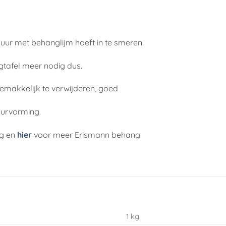
muur met behanglijm hoeft in te smeren
gtafel meer nodig dus.
gemakkelijk te verwijderen, goed
eurvorming.
ng en
hier
voor meer Erismann behang
1 kg