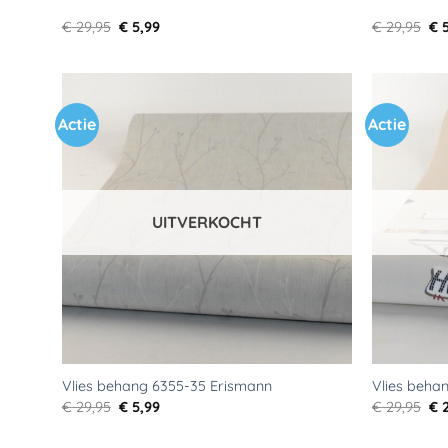
Oorspronkelijke
Huidige
Oo
€
29,95
€
5,99
€
29,95
€
5
prijs
prijs
pri
was:
is:
wa
€ 29,95.
€ 5,99.
€ 2
Actie
Actie
Toevoegen
aan
verlanglijst
UITVERKOCHT
Vlies behang 6355-35 Erismann
Vlies beha
Oorspronkelijke
Huidige
Oo
€
29,95
€
5,99
€
29,95
€
2
prijs
prijs
pri
was:
is:
wa
€ 29,95.
€ 5,99.
€ 2