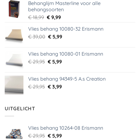
Behanglijm Masterline voor alle
behangsoorten
Oorspronkelijke
Huidige
€
18,99
€
9,99
prijs
prijs
Vlies behang 10080-32 Erismann
was:
is:
Oorspronkelijke
Huidige
€
39,00
€ 18,99.
€
5,99
€ 9,99.
prijs
prijs
was:
is:
Vlies behang 10080-01 Erismann
€ 39,00.
€ 5,99.
Oorspronkelijke
Huidige
€
29,95
€
5,99
prijs
prijs
was:
is:
Vlies behang 94349-5 A.s Creation
€ 29,95.
€ 5,99.
Oorspronkelijke
Huidige
€
29,95
€
3,99
prijs
prijs
was:
is:
€ 29,95.
€ 3,99.
UITGELICHT
Vlies behang 10264-08 Erismann
Oorspronkelijke
Huidige
€
29,95
€
5,99