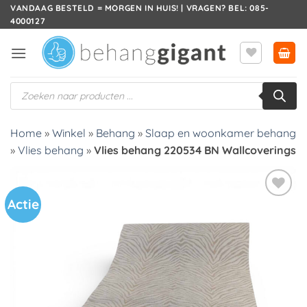
Ga
VANDAAG BESTELD = MORGEN IN HUIS! | VRAGEN? BEL: 085-
4000127
naar
inhoud
Producten
zoeken
Home
»
Winkel
»
Behang
»
Slaap en woonkamer behang
»
Vlies behang
»
Vlies behang 220534 BN Wallcoverings
Actie
Toevoegen
aan
verlanglijst