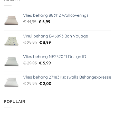
Vlies behang 883112 Wallcoverings
Oorspronkelijke
Huidige
€
44,95
€
6,99
prijs
prijs
was:
is:
Vinyl behang BV6893 Bon Voyage
€ 44,95.
€ 6,99.
Oorspronkelijke
Huidige
€
29,95
€
3,99
prijs
prijs
was:
is:
Vlies behang NF232041 Design ID
€ 29,95.
€ 3,99.
Oorspronkelijke
Huidige
€
29,95
€
5,99
prijs
prijs
was:
is:
Vlies behang 27183 Kidswalls Behangexpresse
€ 29,95.
€ 5,99.
Oorspronkelijke
Huidige
€
29,95
€
2,00
prijs
prijs
was:
is:
€ 29,95.
€ 2,00.
POPULAIR