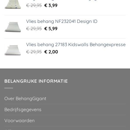
Oorspronkelijke
Huidige
€
29,95
€
3,99
prijs
prijs
was:
is:
Vlies behang NF232041 Design ID
€ 29,95.
€ 3,99.
Oorspronkelijke
Huidige
€
29,95
€
5,99
prijs
prijs
was:
is:
Vlies behang 27183 Kidswalls Behangexpresse
€ 29,95.
€ 5,99.
Oorspronkelijke
Huidige
€
29,95
€
2,00
prijs
prijs
was:
is:
€ 29,95.
€ 2,00.
BELANGRIJKE INFORMATIE
Over BehangGigant
Bedrijfsgegevens
Voorwaarden