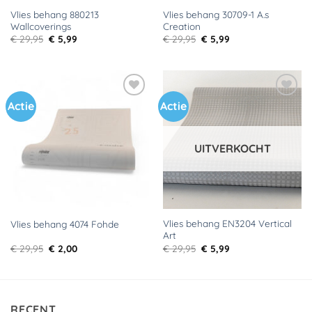
Vlies behang 880213
Vlies behang 30709-1 A.s
Wallcoverings
Creation
Oorspronkelijke
Huidige
Oorspronkelijke
Huidige
€
29,95
€
5,99
€
29,95
€
5,99
prijs
prijs
prijs
prijs
was:
is:
was:
is:
€ 29,95.
€ 5,99.
€ 29,95.
€ 5,99.
Actie
Actie
Toevoegen
Toevoegen
aan
aan
verlanglijst
verlanglijst
UITVERKOCHT
Vlies behang EN3204 Vertical
Vlies behang 4074 Fohde
Art
Oorspronkelijke
Huidige
Oorspronkelijke
Huidige
€
29,95
€
2,00
€
29,95
€
5,99
prijs
prijs
prijs
prijs
was:
is:
was:
is:
€ 29,95.
€ 2,00.
€ 29,95.
€ 5,99.
RECENT