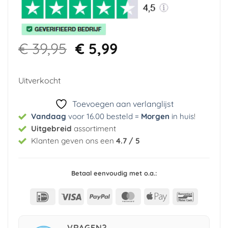
Oorspronkelijke
Huidige
€
39,95
€
5,99
prijs
prijs
was:
is:
Uitverkocht
€ 39,95.
€ 5,99.
Toevoegen aan verlanglijst
Vandaag
voor 16.00 besteld =
Morgen
in huis
!
Uitgebreid
assortiment
Klanten geven ons een
4.7 / 5
Betaal eenvoudig met o.a.:
IDeal
Visa
PayPal
MasterCard
Apple
Bancont
Pay
VRAGEN?