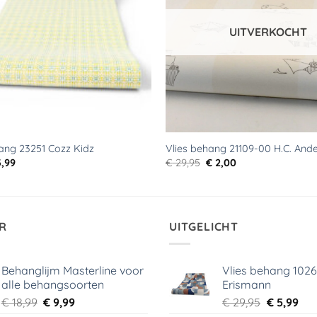
UITVERKOCHT
ang 23251 Cozz Kidz
Vlies behang 21109-00 H.C. And
rspronkelijke
Huidige
Oorspronkelijke
Huidige
,99
€
29,95
€
2,00
js
prijs
prijs
prijs
s:
is:
was:
is:
9,95.
€ 3,99.
€ 29,95.
€ 2,00.
R
UITGELICHT
Behanglijm Masterline voor
Vlies behang 102
alle behangsoorten
Erismann
Oorspronkelijke
Huidige
Oorspronk
Hui
€
18,99
€
9,99
€
29,95
€
5,99
prijs
prijs
prijs
prij