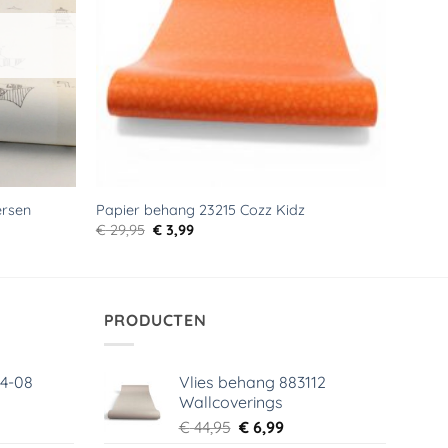
ersen
Papier behang 23215 Cozz Kidz
Oorspronkelijke
Huidige
€
29,95
€
3,99
prijs
prijs
was:
is:
€ 29,95.
€ 3,99.
PRODUCTEN
64-08
Vlies behang 883112
Wallcoverings
elijke
dige
Oorspronkelijke
Huidige
€
44,95
€
6,99
s
prijs
prijs