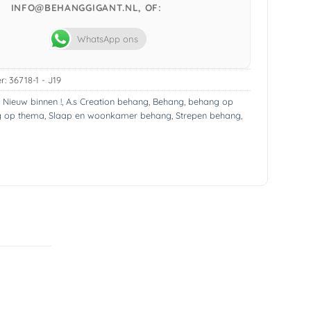
INFO@BEHANGGIGANT.NL, OF:
WhatsApp ons
r:
36718-1 - J19
! Nieuw binnen !
,
A.s Creation behang
,
Behang
,
behang op
 op thema
,
Slaap en woonkamer behang
,
Strepen behang
,