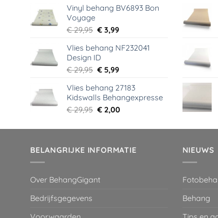
Vinyl behang BV6893 Bon
was:
is:
Voyage
€ 44,95.
€ 6,99.
Oorspronkelijke
Huidige
€
29,95
€
3,99
prijs
prijs
Vlies behang NF232041
was:
is:
Design ID
€ 29,95.
€ 3,99.
Oorspronkelijke
Huidige
€
29,95
€
5,99
prijs
prijs
Vlies behang 27183
was:
is:
Kidswalls Behangexpresse
€ 29,95.
€ 5,99.
Oorspronkelijke
Huidige
€
29,95
€
2,00
prijs
prijs
was:
is:
€ 29,95.
€ 2,00.
BELANGRIJKE INFORMATIE
NIEUWS
Over BehangGigant
Fotobeha
Bedrijfsgegevens
Behang
Voorwaarden
Tips en a