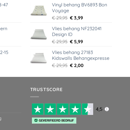
8-47
Vinyl behang BV6893 Bon
was:
is:
Voyage
99.
€ 44,95.
€ 6,99.
elijke
dige
Oorspronkelijke
Huidige
€
29,95
€
3,99
s
prijs
prijs
ern
Vlies behang NF232041
was:
is:
Design ID
99.
€ 29,95.
€ 3,99.
elijke
dige
Oorspronkelijke
Huidige
€
29,95
€
5,99
s
prijs
prijs
2-15
Vlies behang 27183
was:
is:
Kidswalls Behangexpresse
99.
€ 29,95.
€ 5,99.
elijke
dige
Oorspronkelijke
Huidige
€
29,95
€
2,00
s
prijs
prijs
was:
is:
99.
€ 29,95.
€ 2,00.
TRUSTSCORE
g