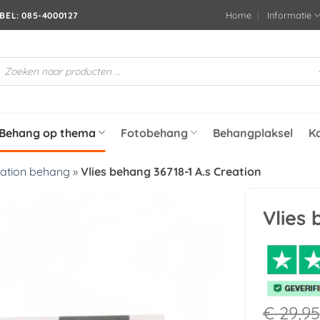
Home
Informatie
BEL: 085-4000127
roducten
oeken
Behang op thema
Fotobehang
Behangplaksel
K
eation behang
»
Vlies behang 36718-1 A.s Creation
Vlies 
Toevoegen
aan
verlanglijst
€
29,95