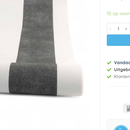
10 op voo
Vlies behan
Vanda
Uitgeb
Klante