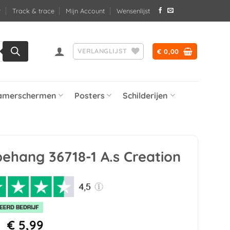
Track & trace
Mijn Account
Wensenlijst
VERLANGLIJST
€
0,00
amerschermen
Posters
Schilderijen
behang 36718-1 A.s Creation
Oorspronkelijke
Huidige
€
5,99