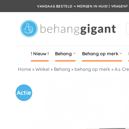
Ga
VANDAAG BESTELD = MORGEN IN HUIS! | VRAGEN? 
naar
inhoud
P
z
! Nieuw !
Behang
Behang op merk
Home
»
Winkel
»
Behang
»
behang op merk
»
A.s Cr
Actie