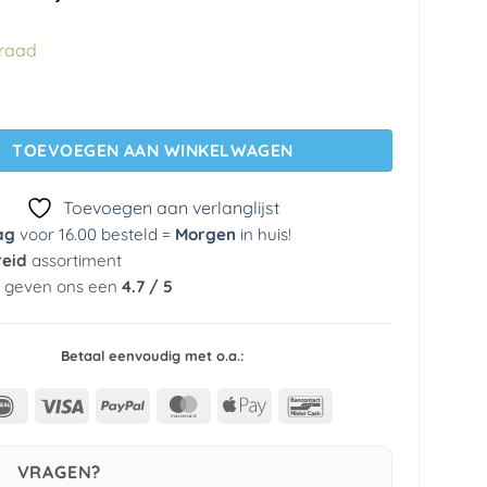
prijs
prijs
was:
is:
rraad
€ 29,95.
€ 5,99.
g 36718-1 A.s Creation aantal
TOEVOEGEN AAN WINKELWAGEN
Toevoegen aan verlanglijst
ag
voor 16.00 besteld =
Morgen
in huis
!
reid
assortiment
n geven ons een
4.7 / 5
Betaal eenvoudig met o.a.:
IDeal
Visa
PayPal
MasterCard
Apple
Bancontact
Pay
VRAGEN?