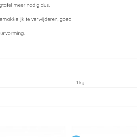
gtafel meer nodig dus.
gemakkelijk te verwijderen, goed
eurvorming.
1 kg