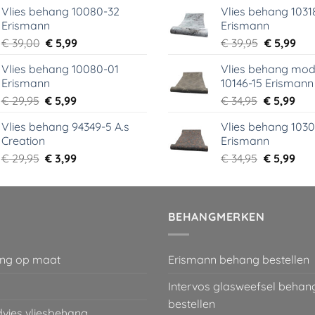
Vlies behang 10080-32
Vlies behang 1031
was:
is:
was:
is:
Erismann
Erismann
€ 18,99.
€ 9,99.
€ 29,95.
€ 5,
Oorspronkelijke
Huidige
Oorspronk
Hui
€
39,00
€
5,99
€
39,95
€
5,99
prijs
prijs
prijs
prij
Vlies behang 10080-01
Vlies behang mod
was:
is:
was:
is:
Erismann
10146-15 Erismann
€ 39,00.
€ 5,99.
€ 39,95.
€ 5,
Oorspronkelijke
Huidige
Oorspronk
Hui
€
29,95
€
5,99
€
34,95
€
5,99
prijs
prijs
prijs
prij
Vlies behang 94349-5 A.s
Vlies behang 1030
was:
is:
was:
is:
Creation
Erismann
€ 29,95.
€ 5,99.
€ 34,95.
€ 5,
Oorspronkelijke
Huidige
Oorspronk
Hui
€
29,95
€
3,99
€
34,95
€
5,99
prijs
prijs
prijs
prij
was:
is:
was:
is:
€ 29,95.
€ 3,99.
€ 34,95.
€ 5,
BEHANGMERKEN
ng op maat
Erismann behang bestellen
Intervos glasweefsel behan
bestellen
dvies vliesbehang