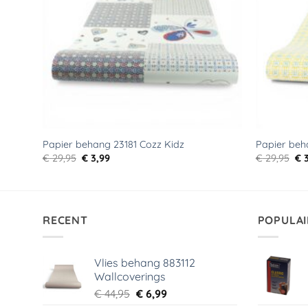
Papier behang 23181 Cozz Kidz
Papier beh
Oorspronkelijke
Huidige
Oo
€
29,95
€
3,99
€
29,95
€
3
prijs
prijs
pri
was:
is:
wa
€ 29,95.
€ 3,99.
€ 2
RECENT
POPULAI
Vlies behang 883112
Wallcoverings
Oorspronkelijke
Huidige
€
44,95
€
6,99
prijs
prijs