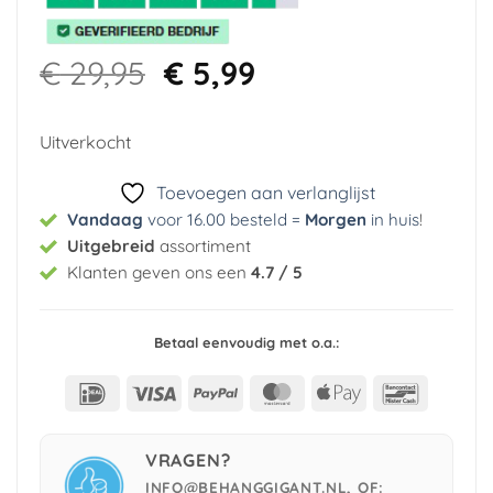
Oorspronkelijke
Huidige
€
29,95
€
5,99
prijs
prijs
was:
is:
Uitverkocht
€ 29,95.
€ 5,99.
Toevoegen aan verlanglijst
Vandaag
voor 16.00 besteld =
Morgen
in huis
!
Uitgebreid
assortiment
Klanten geven ons een
4.7 / 5
Betaal eenvoudig met o.a.:
IDeal
Visa
PayPal
MasterCard
Apple
Bancont
Pay
VRAGEN?
INFO@BEHANGGIGANT.NL, OF: