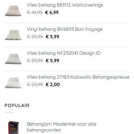
Vlies behang 883112 Wallcoverings
Oorspronkelijke
Huidige
€
44,95
€
6,99
prijs
prijs
was:
is:
Vinyl behang BV6893 Bon Voyage
€ 44,95.
€ 6,99.
Oorspronkelijke
Huidige
€
29,95
€
3,99
prijs
prijs
was:
is:
Vlies behang NF232041 Design ID
€ 29,95.
€ 3,99.
Oorspronkelijke
Huidige
€
29,95
€
5,99
prijs
prijs
was:
is:
Vlies behang 27183 Kidswalls Behangexpresse
€ 29,95.
€ 5,99.
Oorspronkelijke
Huidige
€
29,95
€
2,00
prijs
prijs
was:
is:
€ 29,95.
€ 2,00.
POPULAIR
Behanglijm Masterline voor alle
behangsoorten