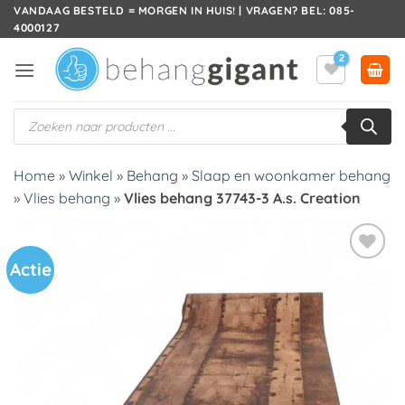
Ga
VANDAAG BESTELD = MORGEN IN HUIS! | VRAGEN? BEL: 085-
4000127
naar
inhoud
Producten
zoeken
Home
»
Winkel
»
Behang
»
Slaap en woonkamer behang
»
Vlies behang
»
Vlies behang 37743-3 A.s. Creation
Actie
Toevoegen
aan
verlanglijst