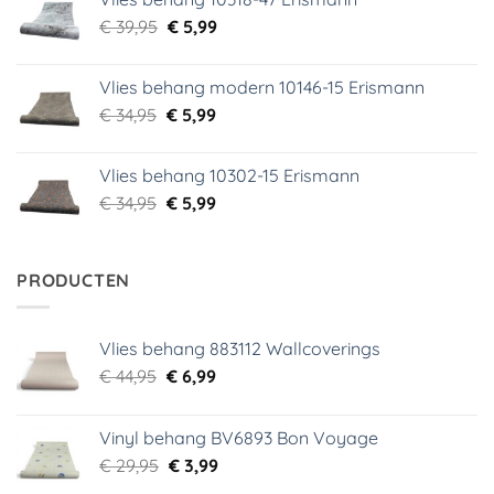
€ 29,95.
€ 5,99.
Oorspronkelijke
Huidige
€
39,95
€
5,99
prijs
prijs
was:
is:
Vlies behang modern 10146-15 Erismann
€ 39,95.
€ 5,99.
Oorspronkelijke
Huidige
€
34,95
€
5,99
prijs
prijs
was:
is:
Vlies behang 10302-15 Erismann
€ 34,95.
€ 5,99.
Oorspronkelijke
Huidige
€
34,95
€
5,99
prijs
prijs
was:
is:
€ 34,95.
€ 5,99.
PRODUCTEN
Vlies behang 883112 Wallcoverings
Oorspronkelijke
Huidige
€
44,95
€
6,99
prijs
prijs
was:
is:
Vinyl behang BV6893 Bon Voyage
€ 44,95.
€ 6,99.
Oorspronkelijke
Huidige
€
29,95
€
3,99
prijs
prijs