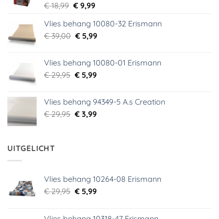
Oorspronkelijke
Huidige
€
18,99
€
9,99
prijs
prijs
Vlies behang 10080-32 Erismann
was:
is:
Oorspronkelijke
Huidige
€
39,00
€ 18,99.
€
5,99
€ 9,99.
prijs
prijs
was:
is:
Vlies behang 10080-01 Erismann
€ 39,00.
€ 5,99.
Oorspronkelijke
Huidige
€
29,95
€
5,99
prijs
prijs
was:
is:
Vlies behang 94349-5 A.s Creation
€ 29,95.
€ 5,99.
Oorspronkelijke
Huidige
€
29,95
€
3,99
prijs
prijs
was:
is:
€ 29,95.
€ 3,99.
UITGELICHT
Vlies behang 10264-08 Erismann
Oorspronkelijke
Huidige
€
29,95
€
5,99
prijs
prijs
was:
is:
Vlies behang 10318-47 Erismann