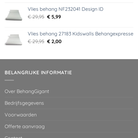
was:
is:
Vlies behang NF232041 Design ID
€ 29,95.
€ 3,99.
Oorspronkelijke
Huidige
€
29,95
€
5,99
prijs
prijs
was:
is:
Vlies behang 27183 Kidswalls Behangexpresse
€ 29,95.
€ 5,99.
Oorspronkelijke
Huidige
€
29,95
€
2,00
prijs
prijs
was:
is:
€ 29,95.
€ 2,00.
BELANGRIJKE INFORMATIE
Over BehangGigant
Bedrijfsgegevens
Voorwaarden
Offerte aanvraag
Contact