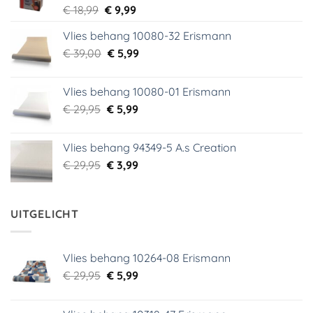
Oorspronkelijke
Huidige
€
18,99
€
9,99
prijs
prijs
Vlies behang 10080-32 Erismann
was:
is:
Oorspronkelijke
Huidige
€
39,00
€ 18,99.
€
5,99
€ 9,99.
prijs
prijs
was:
is:
Vlies behang 10080-01 Erismann
€ 39,00.
€ 5,99.
Oorspronkelijke
Huidige
€
29,95
€
5,99
prijs
prijs
was:
is:
Vlies behang 94349-5 A.s Creation
€ 29,95.
€ 5,99.
Oorspronkelijke
Huidige
€
29,95
€
3,99
prijs
prijs
was:
is:
€ 29,95.
€ 3,99.
UITGELICHT
Vlies behang 10264-08 Erismann
Oorspronkelijke
Huidige
€
29,95
€
5,99
prijs
prijs
was:
is: