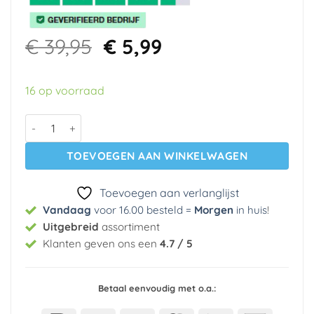
Oorspronkelijke
Huidige
€
39,95
€
5,99
prijs
prijs
was:
is:
16 op voorraad
€ 39,95.
€ 5,99.
Vlies behang 37982-4 A.s. Creation aantal
TOEVOEGEN AAN WINKELWAGEN
Toevoegen aan verlanglijst
Vandaag
voor 16.00 besteld =
Morgen
in huis
!
Uitgebreid
assortiment
Klanten geven ons een
4.7 / 5
Betaal eenvoudig met o.a.: