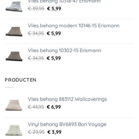
Vlies behang 10318-47 Erismann
€ 29,95.
€ 5,99.
Oorspronkelijke
Huidige
€
39,95
€
5,99
prijs
prijs
was:
is:
Vlies behang modern 10146-15 Erismann
€ 39,95.
€ 5,99.
Oorspronkelijke
Huidige
€
34,95
€
5,99
prijs
prijs
was:
is:
Vlies behang 10302-15 Erismann
€ 34,95.
€ 5,99.
Oorspronkelijke
Huidige
€
34,95
€
5,99
prijs
prijs
was:
is:
€ 34,95.
€ 5,99.
PRODUCTEN
Vlies behang 883112 Wallcoverings
Oorspronkelijke
Huidige
€
44,95
€
6,99
prijs
prijs
was:
is:
Vinyl behang BV6893 Bon Voyage
€ 44,95.
€ 6,99.
Oorspronkelijke
Huidige
€
29,95
€
3,99
prijs
prijs