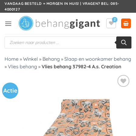
Ga
VANDAAG BESTELD = MORGEN IN HUIS! | VRAGEN? BEL: 085-
4000127
naar
inhoud
Producten
zoeken
Home
»
Winkel
»
Behang
»
Slaap en woonkamer behang
»
Vlies behang
»
Vlies behang 37982-4 A.s. Creation
Actie
Toevoegen
aan
verlanglijst