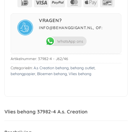
IDeal
Visa
PayPal
MasterCard
Apple
Bancont
Pay
VRAGEN?
INFO@BEHANGGIGANT.NL, OF:
WhatsApp ons
Artikelnummer:
37982-4 - J62/46
Categorieën:
A.s Creation behang
,
behang outlet
,
behangpapier
,
Bloemen behang
,
Vlies behang
Vlies behang 37982-4 A.s. Creation