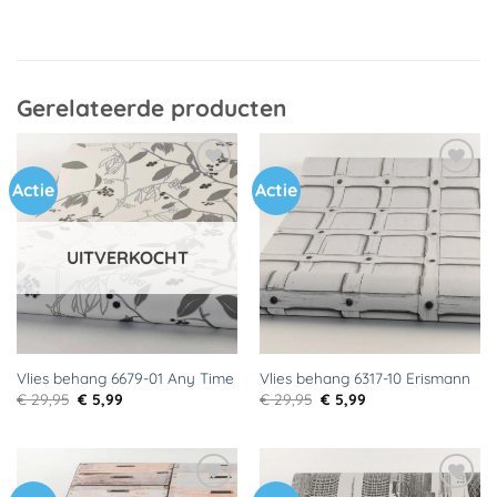
Gerelateerde producten
Actie
Actie
Toevoegen
Toevoegen
aan
aan
verlanglijst
verlanglijst
UITVERKOCHT
Vlies behang 6679-01 Any Time
Vlies behang 6317-10 Erismann
Oorspronkelijke
Huidige
Oorspronkelijke
Huidige
€
29,95
€
5,99
€
29,95
€
5,99
prijs
prijs
prijs
prijs
was:
is:
was:
is:
€ 29,95.
€ 5,99.
€ 29,95.
€ 5,99.