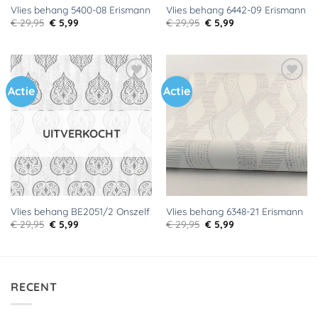
Vlies behang 5400-08 Erismann
Vlies behang 6442-09 Erismann
Oorspronkelijke
Huidige
Oorspronkelijke
Huidige
€
29,95
€
5,99
€
29,95
€
5,99
prijs
prijs
prijs
prijs
was:
is:
was:
is:
€ 29,95.
€ 5,99.
€ 29,95.
€ 5,99.
Actie
Actie
Toevoegen
Toevoegen
aan
aan
verlanglijst
verlanglijst
UITVERKOCHT
Vlies behang BE2051/2 Onszelf
Vlies behang 6348-21 Erismann
Oorspronkelijke
Huidige
Oorspronkelijke
Huidige
€
29,95
€
5,99
€
29,95
€
5,99
prijs
prijs
prijs
prijs
was:
is:
was:
is:
€ 29,95.
€ 5,99.
€ 29,95.
€ 5,99.
RECENT