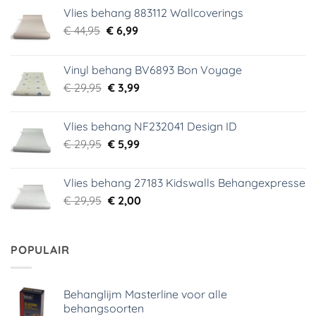
Vlies behang 883112 Wallcoverings
Oorspronkelijke
Huidige
€
44,95
€
6,99
prijs
prijs
was:
is:
Vinyl behang BV6893 Bon Voyage
€ 44,95.
€ 6,99.
Oorspronkelijke
Huidige
€
29,95
€
3,99
prijs
prijs
was:
is:
Vlies behang NF232041 Design ID
€ 29,95.
€ 3,99.
Oorspronkelijke
Huidige
€
29,95
€
5,99
prijs
prijs
was:
is:
Vlies behang 27183 Kidswalls Behangexpresse
€ 29,95.
€ 5,99.
Oorspronkelijke
Huidige
€
29,95
€
2,00
prijs
prijs
was:
is:
€ 29,95.
€ 2,00.
POPULAIR
Behanglijm Masterline voor alle
behangsoorten