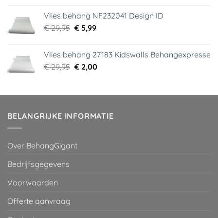
was:
is:
Vlies behang NF232041 Design ID
€ 29,95.
€ 3,99.
Oorspronkelijke
Huidige
€
29,95
€
5,99
prijs
prijs
was:
is:
Vlies behang 27183 Kidswalls Behangexpresse
€ 29,95.
€ 5,99.
Oorspronkelijke
Huidige
€
29,95
€
2,00
prijs
prijs
was:
is:
€ 29,95.
€ 2,00.
BELANGRIJKE INFORMATIE
Over BehangGigant
Bedrijfsgegevens
Voorwaarden
Offerte aanvraag