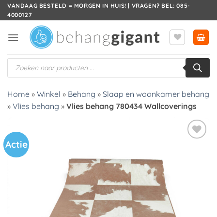
Ga
VANDAAG BESTELD = MORGEN IN HUIS! | VRAGEN? BEL: 085-
4000127
naar
inhoud
Producten
zoeken
Home
»
Winkel
»
Behang
»
Slaap en woonkamer behang
»
Vlies behang
»
Vlies behang 780434 Wallcoverings
Actie
Toevoegen
aan
verlanglijst