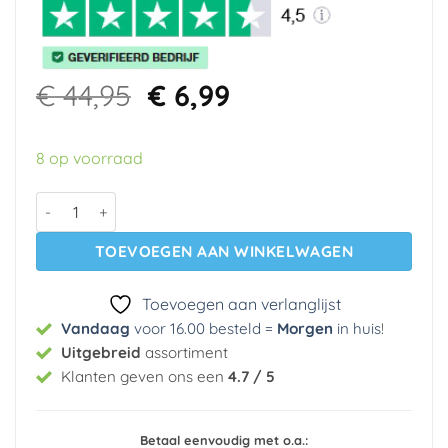
Oorspronkelijke
Huidige
€
44,95
€
6,99
prijs
prijs
was:
is:
8 op voorraad
€ 44,95.
€ 6,99.
Vlies behang 780434 Wallcoverings aantal
TOEVOEGEN AAN WINKELWAGEN
Toevoegen aan verlanglijst
Vandaag
voor 16.00 besteld =
Morgen
in huis
!
Uitgebreid
assortiment
Klanten geven ons een
4.7 / 5
Betaal eenvoudig met o.a.: