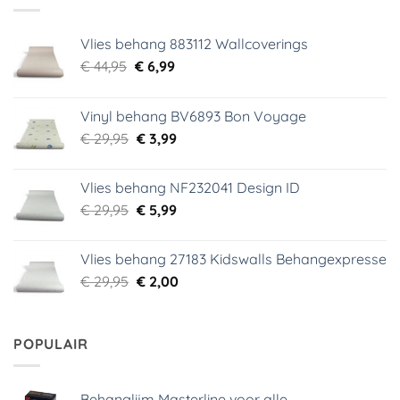
Vlies behang 883112 Wallcoverings
Oorspronkelijke
Huidige
€
44,95
€
6,99
prijs
prijs
was:
is:
Vinyl behang BV6893 Bon Voyage
€ 44,95.
€ 6,99.
Oorspronkelijke
Huidige
€
29,95
€
3,99
prijs
prijs
was:
is:
Vlies behang NF232041 Design ID
€ 29,95.
€ 3,99.
Oorspronkelijke
Huidige
€
29,95
€
5,99
prijs
prijs
was:
is:
Vlies behang 27183 Kidswalls Behangexpresse
€ 29,95.
€ 5,99.
Oorspronkelijke
Huidige
€
29,95
€
2,00
prijs
prijs
was:
is:
€ 29,95.
€ 2,00.
POPULAIR
Behanglijm Masterline voor alle