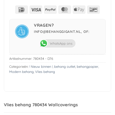
IDeal
Visa
PayPal
MasterCard
Apple
Bancont
Pay
VRAGEN?
INFO@BEHANGGIGANT.NL, OF:
WhatsApp ons
Artikelnummer:
780434 - D76
Categorieën:
! Nieuw binnen !
,
behang outlet
,
behangpapier
,
Modern behang
,
Vlies behang
Vlies behang 780434 Wallcoverings