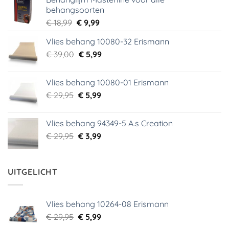
behangsoorten
Oorspronkelijke
Huidige
€
18,99
€
9,99
prijs
prijs
Vlies behang 10080-32 Erismann
was:
is:
Oorspronkelijke
Huidige
€
39,00
€ 18,99.
€
5,99
€ 9,99.
prijs
prijs
was:
is:
Vlies behang 10080-01 Erismann
€ 39,00.
€ 5,99.
Oorspronkelijke
Huidige
€
29,95
€
5,99
prijs
prijs
was:
is:
Vlies behang 94349-5 A.s Creation
€ 29,95.
€ 5,99.
Oorspronkelijke
Huidige
€
29,95
€
3,99
prijs
prijs
was:
is:
€ 29,95.
€ 3,99.
UITGELICHT
Vlies behang 10264-08 Erismann
Oorspronkelijke
Huidige
€
29,95
€
5,99
prijs
prijs