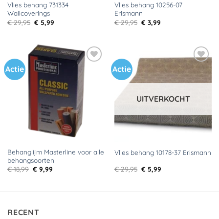
Vlies behang 731334
Vlies behang 10256-07
Wallcoverings
Erismann
Oorspronkelijke
Huidige
Oorspronkelijke
Huidige
€
29,95
€
5,99
€
29,95
€
3,99
prijs
prijs
prijs
prijs
was:
is:
was:
is:
€ 29,95.
€ 5,99.
€ 29,95.
€ 3,99.
Actie
Actie
Toevoegen
Toevoegen
aan
aan
verlanglijst
verlanglijst
UITVERKOCHT
Behanglijm Masterline voor alle
Vlies behang 10178-37 Erismann
behangsoorten
Oorspronkelijke
Huidige
Oorspronkelijke
Huidige
€
18,99
€
9,99
€
29,95
€
5,99
prijs
prijs
prijs
prijs
was:
is:
was:
is:
€ 18,99.
€ 9,99.
€ 29,95.
€ 5,99.
RECENT