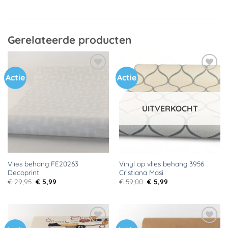
Gerelateerde producten
Actie
Actie
Toevoegen
Toevoegen
aan
aan
verlanglijst
verlanglijst
UITVERKOCHT
Vlies behang FE20263
Vinyl op vlies behang 3956
Decoprint
Cristiana Masi
Oorspronkelijke
Huidige
Oorspronkelijke
Huidige
€
29,95
€
5,99
€
59,00
€
5,99
prijs
prijs
prijs
prijs
was:
is:
was:
is:
€ 29,95.
€ 5,99.
€ 59,00.
€ 5,99.