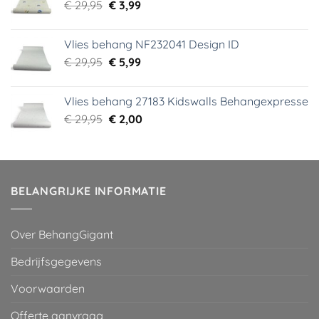
Oorspronkelijke
Huidige
€
29,95
€
3,99
prijs
prijs
was:
is:
Vlies behang NF232041 Design ID
€ 29,95.
€ 3,99.
Oorspronkelijke
Huidige
€
29,95
€
5,99
prijs
prijs
was:
is:
Vlies behang 27183 Kidswalls Behangexpresse
€ 29,95.
€ 5,99.
Oorspronkelijke
Huidige
€
29,95
€
2,00
prijs
prijs
was:
is:
€ 29,95.
€ 2,00.
BELANGRIJKE INFORMATIE
Over BehangGigant
Bedrijfsgegevens
Voorwaarden
Offerte aanvraag