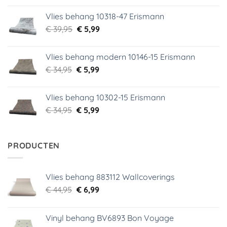
was:
is:
Vlies behang 10318-47 Erismann
€ 29,95.
€ 5,99.
Oorspronkelijke
Huidige
€
39,95
€
5,99
prijs
prijs
was:
is:
Vlies behang modern 10146-15 Erismann
€ 39,95.
€ 5,99.
Oorspronkelijke
Huidige
€
34,95
€
5,99
prijs
prijs
was:
is:
Vlies behang 10302-15 Erismann
€ 34,95.
€ 5,99.
Oorspronkelijke
Huidige
€
34,95
€
5,99
prijs
prijs
was:
is:
€ 34,95.
€ 5,99.
PRODUCTEN
Vlies behang 883112 Wallcoverings
Oorspronkelijke
Huidige
€
44,95
€
6,99
prijs
prijs
was:
is:
Vinyl behang BV6893 Bon Voyage
€ 44,95.
€ 6,99.