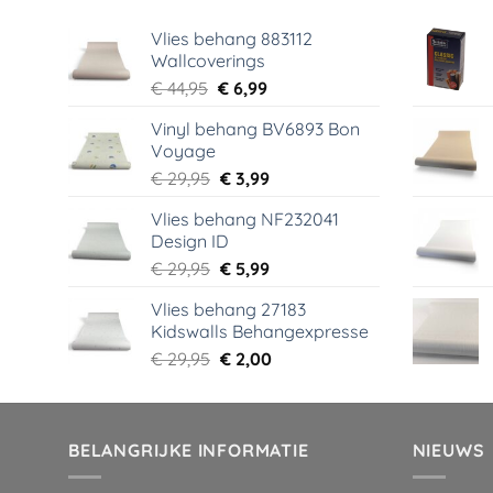
Vlies behang 883112
Wallcoverings
Oorspronkelijke
Huidige
€
44,95
€
6,99
prijs
prijs
Vinyl behang BV6893 Bon
was:
is:
Voyage
€ 44,95.
€ 6,99.
Oorspronkelijke
Huidige
€
29,95
€
3,99
prijs
prijs
Vlies behang NF232041
was:
is:
Design ID
€ 29,95.
€ 3,99.
Oorspronkelijke
Huidige
€
29,95
€
5,99
prijs
prijs
Vlies behang 27183
was:
is:
Kidswalls Behangexpresse
€ 29,95.
€ 5,99.
Oorspronkelijke
Huidige
€
29,95
€
2,00
prijs
prijs
was:
is:
€ 29,95.
€ 2,00.
BELANGRIJKE INFORMATIE
NIEUWS