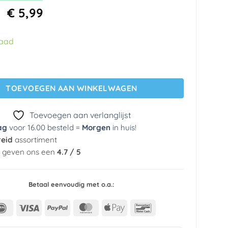
Oorspronkelijke
Huidige
€
5,99
prijs
prijs
was:
is:
raad
€ 29,95.
€ 5,99.
g BA2602 Dutch Wallcoverings aantal
TOEVOEGEN AAN WINKELWAGEN
Toevoegen aan verlanglijst
ag
voor 16.00 besteld =
Morgen
in huis
!
reid
assortiment
n geven ons een
4.7 / 5
Betaal eenvoudig met o.a.:
IDeal
Visa
PayPal
MasterCard
Apple
Bancontact
Pay