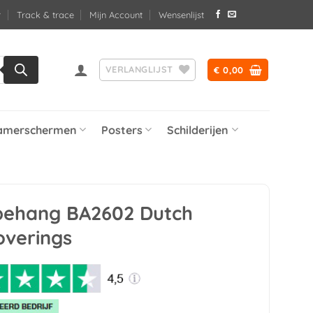
Track & trace
Mijn Account
Wensenlijst
VERLANGLIJST
€
0,00
amerschermen
Posters
Schilderijen
 behang BA2602 Dutch
overings