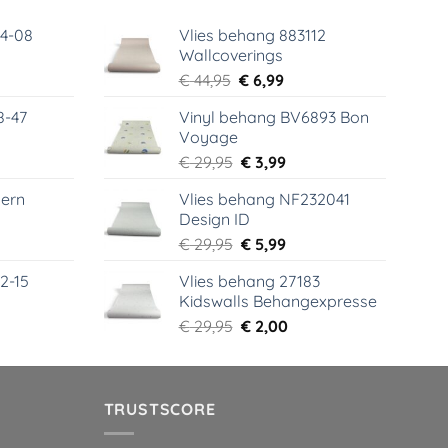
64-08
Vlies behang 883112
Wallcoverings
elijke
dige
Oorspronkelijke
Huidige
€
44,95
€
6,99
s
prijs
prijs
8-47
Vinyl behang BV6893 Bon
was:
is:
Voyage
99.
€ 44,95.
€ 6,99.
elijke
dige
Oorspronkelijke
Huidige
€
29,95
€
3,99
s
prijs
prijs
ern
Vlies behang NF232041
was:
is:
Design ID
99.
€ 29,95.
€ 3,99.
elijke
dige
Oorspronkelijke
Huidige
€
29,95
€
5,99
s
prijs
prijs
2-15
Vlies behang 27183
was:
is:
Kidswalls Behangexpresse
99.
€ 29,95.
€ 5,99.
elijke
dige
Oorspronkelijke
Huidige
€
29,95
€
2,00
s
prijs
prijs
was:
is:
99.
€ 29,95.
€ 2,00.
TRUSTSCORE