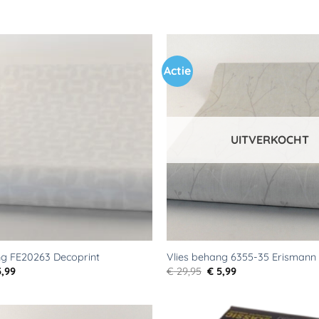
Actie
Toevoegen
aan
verlanglijst
UITVERKOCHT
ng FE20263 Decoprint
Vlies behang 6355-35 Erismann
rspronkelijke
Huidige
Oorspronkelijke
Huidige
,99
€
29,95
€
5,99
js
prijs
prijs
prijs
s:
is:
was:
is:
9,95.
€ 5,99.
€ 29,95.
€ 5,99.