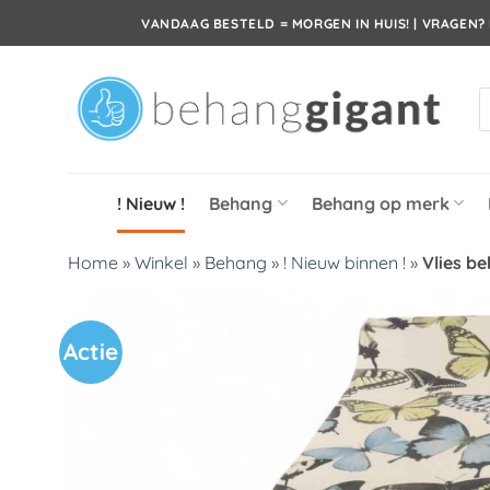
Ga
VANDAAG BESTELD = MORGEN IN HUIS! | VRAGEN? 
naar
inhoud
P
z
! Nieuw !
Behang
Behang op merk
Home
»
Winkel
»
Behang
»
! Nieuw binnen !
»
Vlies b
Actie