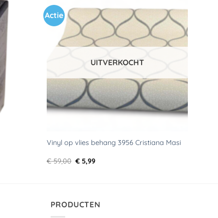
Actie
Toevoegen
Toevoegen
aan
aan
verlanglijst
verlanglijst
UITVERKOCHT
Vinyl op vlies behang 3956 Cristiana Masi
Oorspronkelijke
Huidige
€
59,00
€
5,99
prijs
prijs
was:
is:
€ 59,00.
€ 5,99.
PRODUCTEN