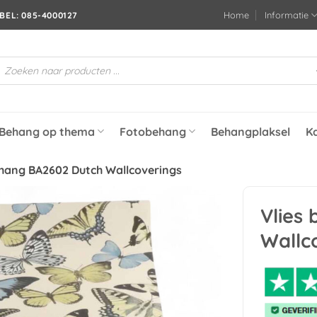
Home
Informatie
BEL: 085-4000127
roducten
oeken
Behang op thema
Fotobehang
Behangplaksel
K
ehang BA2602 Dutch Wallcoverings
Vlies
Toevoegen
Wallc
aan
verlanglijst