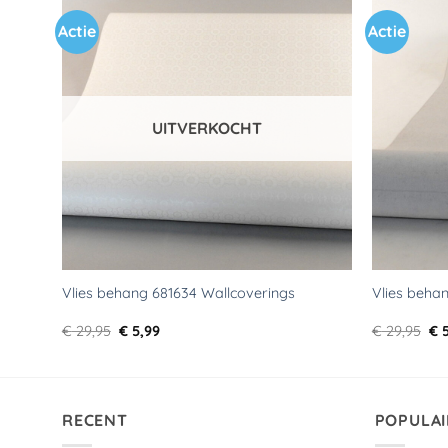
Actie
Actie
Toevoegen
aan
verlanglijst
UITVERKOCHT
Vlies behang 681634 Wallcoverings
Vlies beha
Oorspronkelijke
Huidige
Oo
€
29,95
€
5,99
€
29,95
€
5
prijs
prijs
pri
was:
is:
wa
€ 29,95.
€ 5,99.
€ 2
RECENT
POPULAI