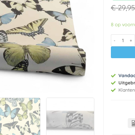
€
29,95
8 op voor
Vlies behan
Vanda
Uitgeb
Klante