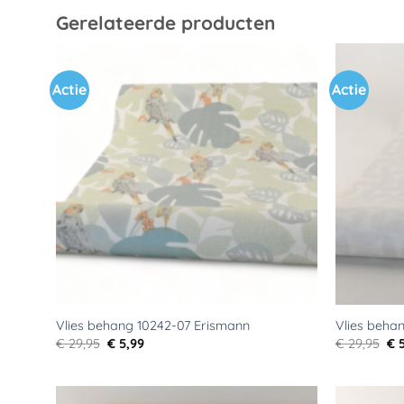
Gerelateerde producten
Actie
Actie
Toevoegen
aan
verlanglijst
Vlies behang 10242-07 Erismann
Vlies beha
Oorspronkelijke
Huidige
Oo
€
29,95
€
5,99
€
29,95
€
5
prijs
prijs
pri
was:
is:
wa
€ 29,95.
€ 5,99.
€ 2