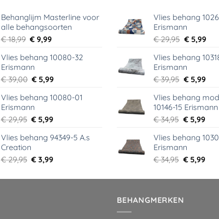
Behanglijm Masterline voor
Vlies behang 102
alle behangsoorten
Erismann
Oorspronkelijke
Huidige
Oorspronk
Hui
€
18,99
€
9,99
€
29,95
€
5,99
prijs
prijs
prijs
prij
Vlies behang 10080-32
Vlies behang 1031
was:
is:
was:
is:
Erismann
Erismann
€ 18,99.
€ 9,99.
€ 29,95.
€ 5,
Oorspronkelijke
Huidige
Oorspronk
Hui
€
39,00
€
5,99
€
39,95
€
5,99
prijs
prijs
prijs
prij
Vlies behang 10080-01
Vlies behang mod
was:
is:
was:
is:
Erismann
10146-15 Erismann
€ 39,00.
€ 5,99.
€ 39,95.
€ 5,
Oorspronkelijke
Huidige
Oorspronk
Hui
€
29,95
€
5,99
€
34,95
€
5,99
prijs
prijs
prijs
prij
Vlies behang 94349-5 A.s
Vlies behang 1030
was:
is:
was:
is:
Creation
Erismann
€ 29,95.
€ 5,99.
€ 34,95.
€ 5,
Oorspronkelijke
Huidige
Oorspronk
Hui
€
29,95
€
3,99
€
34,95
€
5,99
prijs
prijs
prijs
prij
was:
is:
was:
is:
€ 29,95.
€ 3,99.
€ 34,95.
€ 5,
BEHANGMERKEN