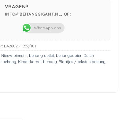
VRAGEN?
INFO@BEHANGGIGANT.NL, OF:
WhatsApp ons
r:
BA2602 - C59/101
! Nieuw binnen !
,
behang outlet
,
behangpapier
,
Dutch
s behang
,
Kinderkamer behang
,
Plaatjes / teksten behang
,