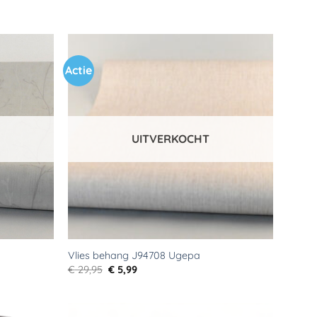
Actie
Toevoegen
Toevoegen
aan
aan
verlanglijst
verlanglijst
UITVERKOCHT
Vlies behang J94708 Ugepa
Oorspronkelijke
Huidige
€
29,95
€
5,99
prijs
prijs
was:
is:
€ 29,95.
€ 5,99.