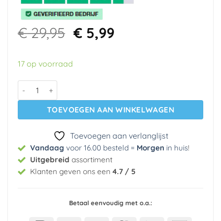
Oorspronkelijke
Huidige
€
29,95
€
5,99
prijs
prijs
was:
is:
17 op voorraad
€ 29,95.
€ 5,99.
Vlies behang G45336 Galerie aantal
TOEVOEGEN AAN WINKELWAGEN
Toevoegen aan verlanglijst
Vandaag
voor 16.00 besteld =
Morgen
in huis
!
Uitgebreid
assortiment
Klanten geven ons een
4.7 / 5
Betaal eenvoudig met o.a.: