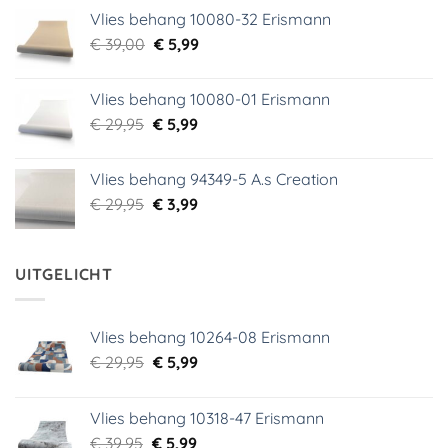
prijs
prijs
Vlies behang 10080-32 Erismann
was:
is:
Oorspronkelijke
Huidige
€
39,00
€ 18,99.
€
5,99
€ 9,99.
prijs
prijs
was:
is:
Vlies behang 10080-01 Erismann
€ 39,00.
€ 5,99.
Oorspronkelijke
Huidige
€
29,95
€
5,99
prijs
prijs
was:
is:
Vlies behang 94349-5 A.s Creation
€ 29,95.
€ 5,99.
Oorspronkelijke
Huidige
€
29,95
€
3,99
prijs
prijs
was:
is:
€ 29,95.
€ 3,99.
UITGELICHT
Vlies behang 10264-08 Erismann
Oorspronkelijke
Huidige
€
29,95
€
5,99
prijs
prijs
was:
is:
Vlies behang 10318-47 Erismann
€ 29,95.
€ 5,99.
Oorspronkelijke
Huidige
€
39,95
€
5,99