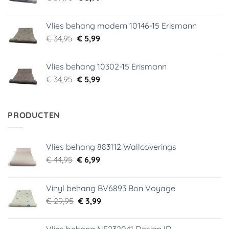
prijs
prijs
was:
is:
Vlies behang modern 10146-15 Erismann
€ 39,95.
€ 5,99.
Oorspronkelijke
Huidige
€
34,95
€
5,99
prijs
prijs
was:
is:
Vlies behang 10302-15 Erismann
€ 34,95.
€ 5,99.
Oorspronkelijke
Huidige
€
34,95
€
5,99
prijs
prijs
was:
is:
€ 34,95.
€ 5,99.
PRODUCTEN
Vlies behang 883112 Wallcoverings
Oorspronkelijke
Huidige
€
44,95
€
6,99
prijs
prijs
was:
is:
Vinyl behang BV6893 Bon Voyage
€ 44,95.
€ 6,99.
Oorspronkelijke
Huidige
€
29,95
€
3,99
prijs
prijs
was:
is: