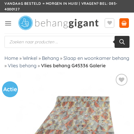
Ga
VANDAAG BESTELD = MORGEN IN HUIS! | VRAGEN? BEL: 085-
4000127
naar
inhoud
Producten
zoeken
Home
»
Winkel
»
Behang
»
Slaap en woonkamer behang
»
Vlies behang
»
Vlies behang G45336 Galerie
Actie
Toevoegen
aan
verlanglijst