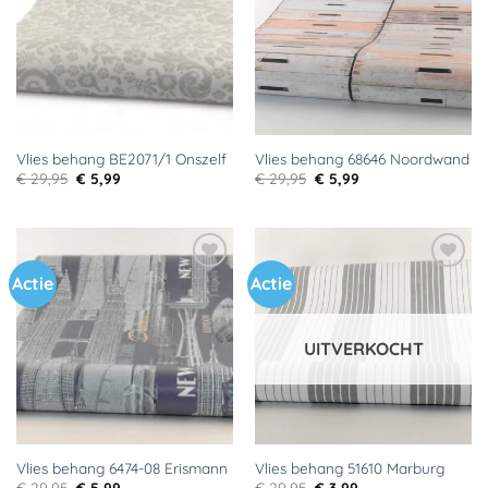
verlanglijst
verlanglijst
Vlies behang BE2071/1 Onszelf
Vlies behang 68646 Noordwand
Oorspronkelijke
Huidige
Oorspronkelijke
Huidige
€
29,95
€
5,99
€
29,95
€
5,99
prijs
prijs
prijs
prijs
was:
is:
was:
is:
€ 29,95.
€ 5,99.
€ 29,95.
€ 5,99.
Actie
Actie
Toevoegen
Toevoegen
aan
aan
verlanglijst
verlanglijst
UITVERKOCHT
Vlies behang 6474-08 Erismann
Vlies behang 51610 Marburg
Oorspronkelijke
Huidige
Oorspronkelijke
Huidige
€
29,95
€
5,99
€
29,95
€
3,99