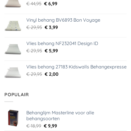
Oorspronkelijke
Huidige
€
44,95
€
6,99
prijs
prijs
was:
is:
Vinyl behang BV6893 Bon Voyage
€ 44,95.
€ 6,99.
Oorspronkelijke
Huidige
€
29,95
€
3,99
prijs
prijs
was:
is:
Vlies behang NF232041 Design ID
€ 29,95.
€ 3,99.
Oorspronkelijke
Huidige
€
29,95
€
5,99
prijs
prijs
was:
is:
Vlies behang 27183 Kidswalls Behangexpresse
€ 29,95.
€ 5,99.
Oorspronkelijke
Huidige
€
29,95
€
2,00
prijs
prijs
was:
is:
€ 29,95.
€ 2,00.
POPULAIR
Behanglijm Masterline voor alle
behangsoorten
Oorspronkelijke
Huidige
€
18,99
€
9,99