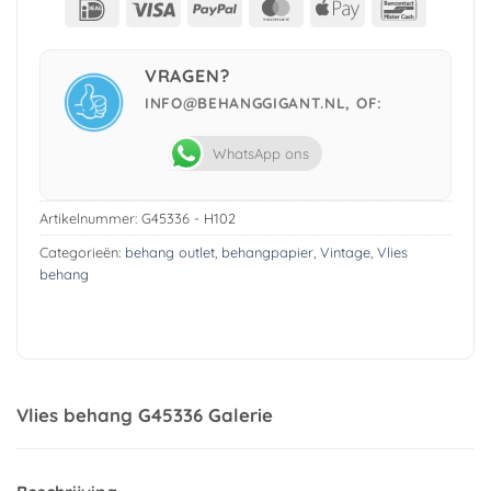
IDeal
Visa
PayPal
MasterCard
Apple
Bancont
Pay
VRAGEN?
INFO@BEHANGGIGANT.NL, OF:
WhatsApp ons
Artikelnummer:
G45336 - H102
Categorieën:
behang outlet
,
behangpapier
,
Vintage
,
Vlies
behang
Vlies behang G45336 Galerie