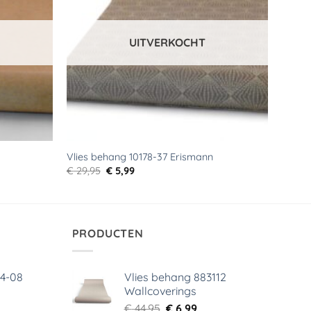
UITVERKOCHT
Vlies behang 10178-37 Erismann
Oorspronkelijke
Huidige
€
29,95
€
5,99
prijs
prijs
was:
is:
€ 29,95.
€ 5,99.
PRODUCTEN
64-08
Vlies behang 883112
Wallcoverings
elijke
dige
Oorspronkelijke
Huidige
€
44,95
€
6,99