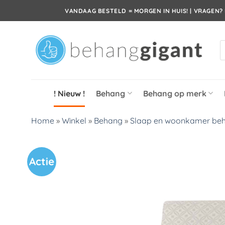
Ga
VANDAAG BESTELD = MORGEN IN HUIS! | VRAGEN? 
naar
inhoud
P
z
! Nieuw !
Behang
Behang op merk
Home
»
Winkel
»
Behang
»
Slaap en woonkamer be
Actie