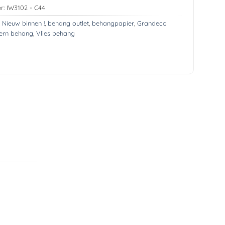
r:
IW3102 - C44
! Nieuw binnen !
,
behang outlet
,
behangpapier
,
Grandeco
rn behang
,
Vlies behang