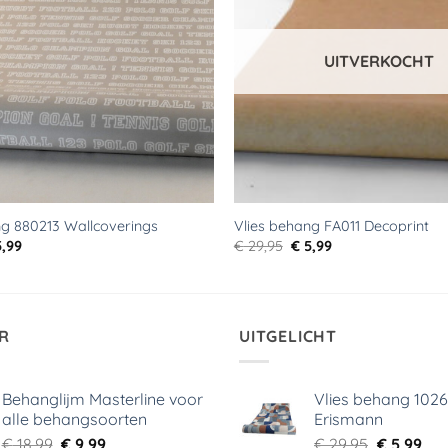
UITVERKOCHT
ng 880213 Wallcoverings
Vlies behang FA011 Decoprint
rspronkelijke
Huidige
Oorspronkelijke
Huidige
,99
€
29,95
€
5,99
js
prijs
prijs
prijs
s:
is:
was:
is:
9,95.
€ 5,99.
€ 29,95.
€ 5,99.
R
UITGELICHT
Behanglijm Masterline voor
Vlies behang 102
alle behangsoorten
Erismann
Oorspronkelijke
Huidige
Oorspronk
Hui
€
18,99
€
9,99
€
29,95
€
5,99