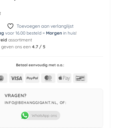
prijs
prijs
was:
is:
t
€ 29,95.
€ 3,99.
Toevoegen aan verlanglijst
ag
voor 16.00 besteld =
Morgen
in huis
!
reid
assortiment
n geven ons een
4.7 / 5
Betaal eenvoudig met o.a.:
IDeal
Visa
PayPal
MasterCard
Apple
Bancontact
Pay
VRAGEN?
INFO@BEHANGGIGANT.NL, OF:
WhatsApp ons