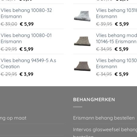
prijs
prijs
prijs
prij
Vlies behang 10080-32
Vlies behang 1031
was:
is:
was:
is:
Erismann
Erismann
€ 18,99.
€ 9,99.
€ 29,95.
€ 5,
Oorspronkelijke
Huidige
Oorspronk
Hui
€
39,00
€
5,99
€
39,95
€
5,99
prijs
prijs
prijs
prij
Vlies behang 10080-01
Vlies behang mod
was:
is:
was:
is:
Erismann
10146-15 Erismann
€ 39,00.
€ 5,99.
€ 39,95.
€ 5,
Oorspronkelijke
Huidige
Oorspronk
Hui
€
29,95
€
5,99
€
34,95
€
5,99
prijs
prijs
prijs
prij
Vlies behang 94349-5 A.s
Vlies behang 1030
was:
is:
was:
is:
Creation
Erismann
€ 29,95.
€ 5,99.
€ 34,95.
€ 5,
Oorspronkelijke
Huidige
Oorspronk
Hui
€
29,95
€
3,99
€
34,95
€
5,99
prijs
prijs
prijs
prij
was:
is:
was:
is:
€ 29,95.
€ 3,99.
€ 34,95.
€ 5,
BEHANGMERKEN
ng op maat
Erismann behang bestellen
Intervos glasweefsel behan