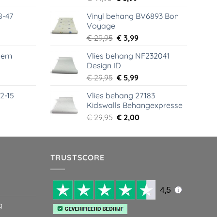
s
prijs
prijs
8-47
Vinyl behang BV6893 Bon
was:
is:
Voyage
99.
€ 44,95.
€ 6,99.
elijke
dige
Oorspronkelijke
Huidige
€
29,95
€
3,99
s
prijs
prijs
ern
Vlies behang NF232041
was:
is:
Design ID
99.
€ 29,95.
€ 3,99.
elijke
dige
Oorspronkelijke
Huidige
€
29,95
€
5,99
s
prijs
prijs
2-15
Vlies behang 27183
was:
is:
Kidswalls Behangexpresse
99.
€ 29,95.
€ 5,99.
elijke
dige
Oorspronkelijke
Huidige
€
29,95
€
2,00
s
prijs
prijs
was:
is:
99.
€ 29,95.
€ 2,00.
TRUSTSCORE
g