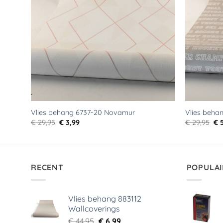
Vlies behang 6737-20 Novamur
Vlies beha
Oorspronkelijke
Huidige
Oo
€
29,95
€
3,99
€
29,95
€
5
prijs
prijs
pri
was:
is:
wa
€ 29,95.
€ 3,99.
€ 2
RECENT
POPULAI
Vlies behang 883112
Wallcoverings
Oorspronkelijke
Huidige
€
44,95
€
6,99