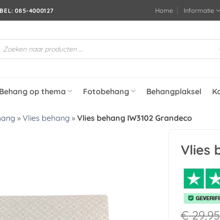
Home
Informatie
BEL: 085-4000127
roducten
oeken
Behang op thema
Fotobehang
Behangplaksel
K
hang
»
Vlies behang
»
Vlies behang IW3102 Grandeco
Vlies
Toevoegen
aan
verlanglijst
€
29,95