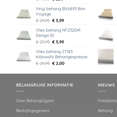
prijs
prijs
Vinyl behang BV6893 Bon
was:
is:
Voyage
€ 44,95.
€ 6,99.
Oorspronkelijke
Huidige
€
29,95
€
3,99
prijs
prijs
Vlies behang NF232041
was:
is:
Design ID
€ 29,95.
€ 3,99.
Oorspronkelijke
Huidige
€
29,95
€
5,99
prijs
prijs
Vlies behang 27183
was:
is:
Kidswalls Behangexpresse
€ 29,95.
€ 5,99.
Oorspronkelijke
Huidige
€
29,95
€
2,00
prijs
prijs
was:
is:
€ 29,95.
€ 2,00.
BELANGRIJKE INFORMATIE
NIEUWS
Over BehangGigant
Fotobeha
Bedrijfsgegevens
Behang