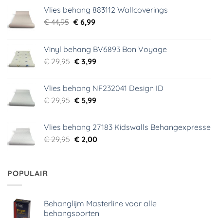
Vlies behang 883112 Wallcoverings
Oorspronkelijke
Huidige
€
44,95
€
6,99
prijs
prijs
was:
is:
Vinyl behang BV6893 Bon Voyage
€ 44,95.
€ 6,99.
Oorspronkelijke
Huidige
€
29,95
€
3,99
prijs
prijs
was:
is:
Vlies behang NF232041 Design ID
€ 29,95.
€ 3,99.
Oorspronkelijke
Huidige
€
29,95
€
5,99
prijs
prijs
was:
is:
Vlies behang 27183 Kidswalls Behangexpresse
€ 29,95.
€ 5,99.
Oorspronkelijke
Huidige
€
29,95
€
2,00
prijs
prijs
was:
is:
€ 29,95.
€ 2,00.
POPULAIR
Behanglijm Masterline voor alle
behangsoorten