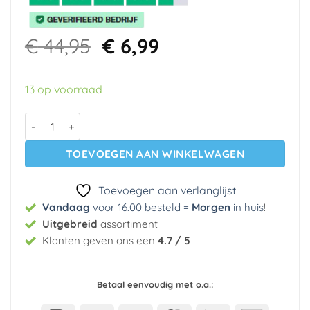
Oorspronkelijke
Huidige
€
44,95
€
6,99
prijs
prijs
was:
is:
13 op voorraad
€ 44,95.
€ 6,99.
Vlies behang 926813 Wallcoverings aantal
TOEVOEGEN AAN WINKELWAGEN
Toevoegen aan verlanglijst
Vandaag
voor 16.00 besteld =
Morgen
in huis
!
Uitgebreid
assortiment
Klanten geven ons een
4.7 / 5
Betaal eenvoudig met o.a.: