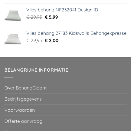
was:
is:
Vlies behang NF232041 Design ID
€ 29,95.
€ 3,99.
Oorspronkelijke
Huidige
€
29,95
€
5,99
prijs
prijs
was:
is:
Vlies behang 27183 Kidswalls Behangexpresse
€ 29,95.
€ 5,99.
Oorspronkelijke
Huidige
€
29,95
€
2,00
prijs
prijs
was:
is:
€ 29,95.
€ 2,00.
BELANGRIJKE INFORMATIE
Over BehangGigant
Bedrijfsgegevens
Voorwaarden
Offerte aanvraag