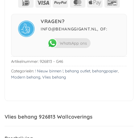
IDeal
Visa
PayPal
MasterCard
Apple
Bancont
Pay
VRAGEN?
INFO@BEHANGGIGANT.NL, OF:
WhatsApp ons
Artikelnummer:
926813 - G46
Categorieën:
! Nieuw binnen !
,
behang outlet
,
behangpapier
,
Modern behang
,
Vlies behang
Vlies behang 926813 Wallcoverings