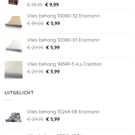
Oorspronkelijke
Huidige
€
18,99
€
9,99
prijs
prijs
Vlies behang 10080-32 Erismann
was:
is:
Oorspronkelijke
Huidige
€
39,00
€ 18,99.
€
5,99
€ 9,99.
prijs
prijs
was:
is:
Vlies behang 10080-01 Erismann
€ 39,00.
€ 5,99.
Oorspronkelijke
Huidige
€
29,95
€
5,99
prijs
prijs
was:
is:
Vlies behang 94349-5 A.s Creation
€ 29,95.
€ 5,99.
Oorspronkelijke
Huidige
€
29,95
€
3,99
prijs
prijs
was:
is:
€ 29,95.
€ 3,99.
UITGELICHT
Vlies behang 10264-08 Erismann
Oorspronkelijke
Huidige
€
29,95
€
5,99
prijs
prijs
was:
is: