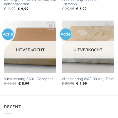
behangsoorten
Erismann
Oorspronkelijke
Huidige
Oorspronkelijke
Huidige
€
18,99
€
9,99
€
29,95
€
3,99
prijs
prijs
prijs
prijs
was:
is:
was:
is:
€ 18,99.
€ 9,99.
€ 29,95.
€ 3,99.
Actie
Actie
Toevoegen
Toevoegen
aan
aan
verlanglijst
verlanglijst
UITVERKOCHT
UITVERKOCHT
Vlies behang FA011 Decoprint
Vlies behang 6678-00 Any Time
Oorspronkelijke
Huidige
Oorspronkelijke
Huidige
€
29,95
€
5,99
€
29,95
€
5,99
prijs
prijs
prijs
prijs
was:
is:
was:
is:
€ 29,95.
€ 5,99.
€ 29,95.
€ 5,99.
RECENT