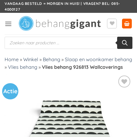
Ga
VANDAAG BESTELD = MORGEN IN HUIS! | VRAGEN? BEL: 085-
4000127
naar
inhoud
Producten
zoeken
Home
»
Winkel
»
Behang
»
Slaap en woonkamer behang
»
Vlies behang
»
Vlies behang 926813 Wallcoverings
Actie
Toevoegen
aan
verlanglijst