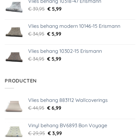
Vlies behang 10318-47 Erismann
€ 29,95.
€ 5,99.
Oorspronkelijke
Huidige
€
39,95
€
5,99
prijs
prijs
was:
is:
Vlies behang modern 10146-15 Erismann
€ 39,95.
€ 5,99.
Oorspronkelijke
Huidige
€
34,95
€
5,99
prijs
prijs
was:
is:
Vlies behang 10302-15 Erismann
€ 34,95.
€ 5,99.
Oorspronkelijke
Huidige
€
34,95
€
5,99
prijs
prijs
was:
is:
€ 34,95.
€ 5,99.
PRODUCTEN
Vlies behang 883112 Wallcoverings
Oorspronkelijke
Huidige
€
44,95
€
6,99
prijs
prijs
was:
is:
Vinyl behang BV6893 Bon Voyage
€ 44,95.
€ 6,99.
Oorspronkelijke
Huidige
€
29,95
€
3,99
prijs
prijs