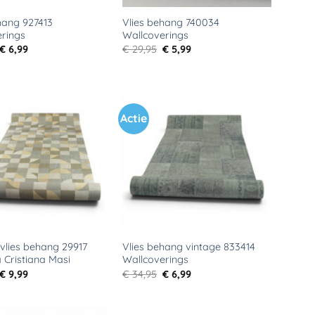
hang 927413
Vlies behang 740034
rings
Wallcoverings
Oorspronkelijke
Huidige
Oorspronkelijke
Huidige
€
6,99
€
29,95
€
5,99
prijs
prijs
prijs
prijs
was:
is:
was:
is:
€ 44,95.
€ 6,99.
€ 29,95.
€ 5,99.
Actie
Toevoegen
Toevoegen
aan
aan
verlanglijst
verlanglijst
 vlies behang 29917
Vlies behang vintage 833414
 Cristiana Masi
Wallcoverings
Oorspronkelijke
Huidige
Oorspronkelijke
Huidige
€
9,99
€
34,95
€
6,99
prijs
prijs
prijs
prijs
was:
is:
was:
is:
€ 64,95.
€ 9,99.
€ 34,95.
€ 6,99.