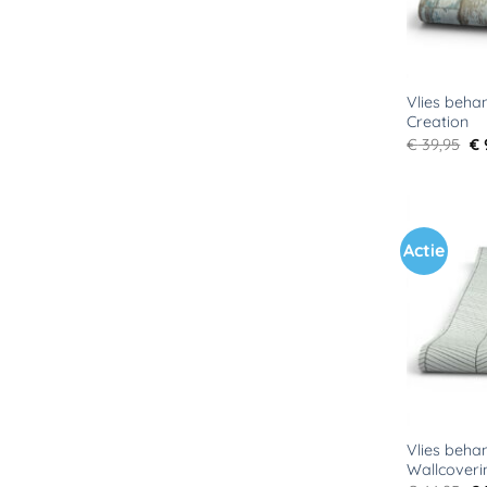
Vlies behan
Creation
Oo
€
39,95
€
pr
wa
€ 
Actie
Vlies beha
Wallcoveri