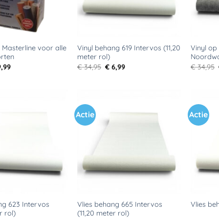
 Masterline voor alle
Vinyl behang 619 Intervos (11,20
Vinyl op
rten
meter rol)
Noordw
rspronkelijke
Huidige
Oorspronkelijke
Huidige
,99
€
34,95
€
6,99
€
34,95
js
prijs
prijs
prijs
s:
is:
was:
is:
8,99.
€ 9,99.
€ 34,95.
€ 6,99.
Actie
Actie
Toevoegen
Toevoegen
aan
aan
verlanglijst
verlanglijst
ng 623 Intervos
Vlies behang 665 Intervos
Vlies be
r rol)
(11,20 meter rol)