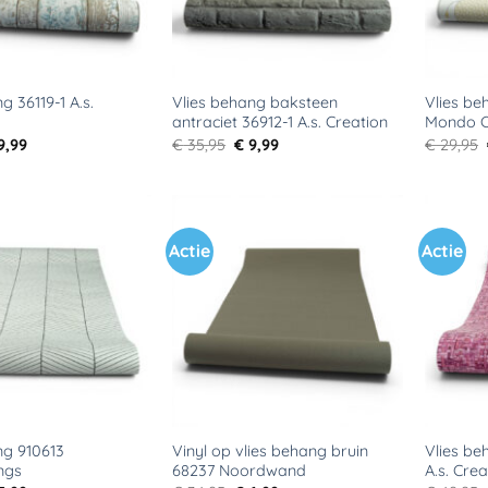
g 36119-1 A.s.
Vlies behang baksteen
Vlies b
antraciet 36912-1 A.s. Creation
Mondo C
rspronkelijke
Huidige
Oorspronkelijke
Huidige
9,99
€
35,95
€
9,99
€
29,95
ijs
prijs
prijs
prijs
s:
is:
was:
is:
39,95.
€ 9,99.
€ 35,95.
€ 9,99.
Actie
Actie
Toevoegen
Toevoegen
aan
aan
verlanglijst
verlanglijst
ng 910613
Vinyl op vlies behang bruin
Vlies be
ngs
68237 Noordwand
A.s. Crea