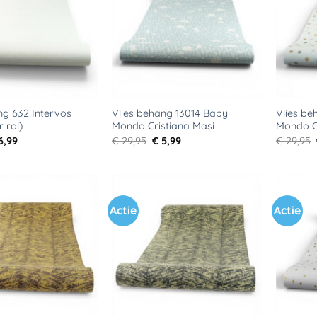
verlanglijst
verlanglijst
ng 632 Intervos
Vlies behang 13014 Baby
Vlies b
r rol)
Mondo Cristiana Masi
Mondo C
rspronkelijke
Huidige
Oorspronkelijke
Huidige
6,99
€
29,95
€
5,99
€
29,95
ijs
prijs
prijs
prijs
s:
is:
was:
is:
34,95.
€ 6,99.
€ 29,95.
€ 5,99.
Actie
Actie
Toevoegen
Toevoegen
aan
aan
verlanglijst
verlanglijst