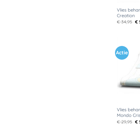
Vlies beha
Creation
Oo
€
34,95
€
pr
wa
€ 
Actie
Vlies beha
Mondo Cris
Oo
€
29,95
€
pr
wa
€ 