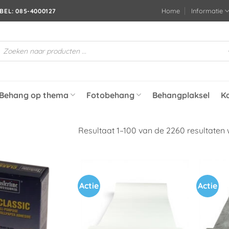
Home
Informatie
BEL: 085-4000127
roducten
oeken
Behang op thema
Fotobehang
Behangplaksel
K
Resultaat 1–100 van de 2260 resultaten
Actie
Actie
Toevoegen
Toevoegen
aan
aan
verlanglijst
verlanglijst