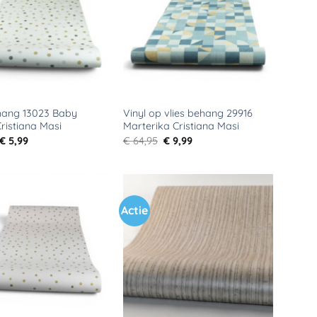
verlanglijst
verlanglijst
ehang 13023 Baby
Vinyl op vlies behang 29916
ristiana Masi
Marterika Cristiana Masi
Oorspronkelijke
Huidige
Oorspronkelijke
Huidige
€
5,99
€
64,95
€
9,99
prijs
prijs
prijs
prijs
was:
is:
was:
is:
€ 29,95.
€ 5,99.
€ 64,95.
€ 9,99.
Actie
Toevoegen
Toevoegen
aan
aan
verlanglijst
verlanglijst