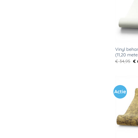
Vinyl beha
(11,20 mete
Oo
€
34,95
€
pr
wa
€ 
Actie