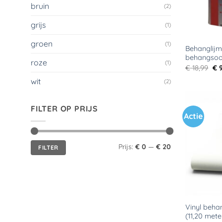
bruin
(2)
grijs
(1)
groen
(1)
Behanglijm
behangsoo
roze
(1)
Oo
€
18,99
€
9
pri
wit
wa
(2)
€ 1
FILTER OP PRIJS
Actie
Min.
Max.
Prijs:
€ 0
—
€ 20
FILTER
prijs
prijs
Vinyl beha
(11,20 mete