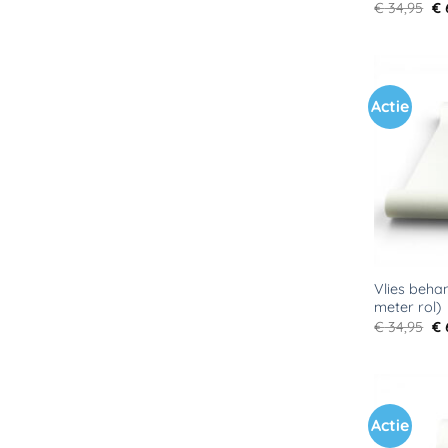
Oo
€
34,95
€
pr
wa
€ 
Actie
Vlies behan
meter rol)
Oo
€
34,95
€
pr
wa
€ 
Actie