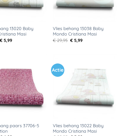
ehang 13020 Baby
Vlies behang 13038 Baby
ristiana Masi
Mondo Cristiana Masi
Oorspronkelijke
Huidige
Oorspronkelijke
Huidige
€
5,99
€
29,95
€
5,99
prijs
prijs
prijs
prijs
was:
is:
was:
is:
€ 29,95.
€ 5,99.
€ 29,95.
€ 5,99.
Actie
Toevoegen
Toevoegen
aan
aan
verlanglijst
verlanglijst
hang paars 37706-5
Vlies behang 13022 Baby
tion
Mondo Cristiana Masi