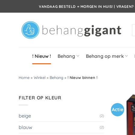
Ga
VANDAAG BESTELD = MORGEN IN HUIS! | VRAGEN? 
naar
inhoud
P
z
! Nieuw !
Behang
Behang op merk
Home
»
Winkel
»
Behang
»
! Nieuw binnen !
FILTER OP KLEUR
Actie
beige
(2)
blauw
(2)