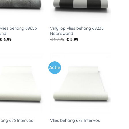
 vlies behang 68656
Vinyl op vlies behang 68235
and
Noordwand
Oorspronkelijke
Huidige
Oorspronkelijke
Huidige
€
6,99
€
29,95
€
5,99
prijs
prijs
prijs
prijs
was:
is:
was:
is:
€ 34,95.
€ 6,99.
€ 29,95.
€ 5,99.
Actie
Toevoegen
Toevoegen
aan
aan
verlanglijst
verlanglijst
hang 676 Intervos
Vlies behang 678 Intervos