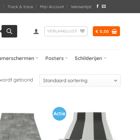
Track & trace
Mijn Account
Wensenlijst
VERLANGLIJST
€
0,00
amerschermen
Posters
Schilderijen
 wordt getoond
Actie
Toevoegen
Toevoegen
aan
aan
verlanglijst
verlanglijst