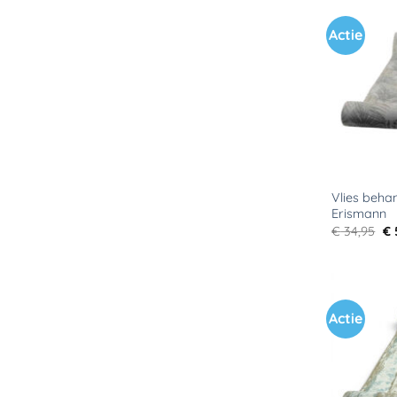
Actie
Vlies beha
Erismann
Oo
€
34,95
€
pr
wa
€ 
Actie