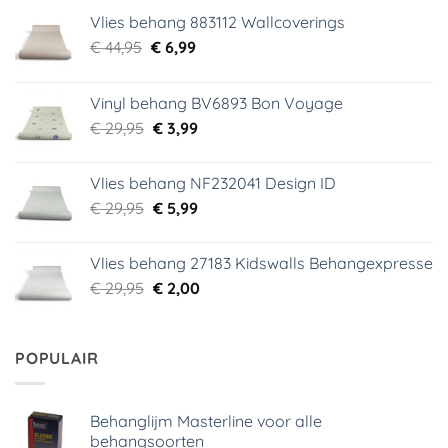
Vlies behang 883112 Wallcoverings
Oorspronkelijke
Huidige
€
44,95
€
6,99
prijs
prijs
was:
is:
Vinyl behang BV6893 Bon Voyage
€ 44,95.
€ 6,99.
Oorspronkelijke
Huidige
€
29,95
€
3,99
prijs
prijs
was:
is:
Vlies behang NF232041 Design ID
€ 29,95.
€ 3,99.
Oorspronkelijke
Huidige
€
29,95
€
5,99
prijs
prijs
was:
is:
Vlies behang 27183 Kidswalls Behangexpresse
€ 29,95.
€ 5,99.
Oorspronkelijke
Huidige
€
29,95
€
2,00
prijs
prijs
was:
is:
€ 29,95.
€ 2,00.
POPULAIR
Behanglijm Masterline voor alle
behangsoorten