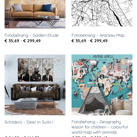
Fotobehang – Golden Etude
Fotobehang – Warsaw Map
Prijsklasse:
Prijsklasse:
€
35,69
-
€
299,49
€
35,69
-
€
299,49
€ 35,69
€ 35,69
tot
tot
€ 299,49
€ 299,49
Toevoegen
Toevoegen
aan
aan
verlanglijst
verlanglijst
Fotobehang – Geography
Schilderij – Deer in Suits I
lesson for children – colourful
world map with animals