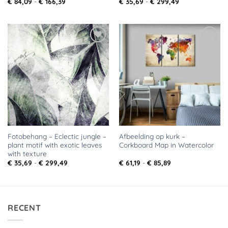
Prijsklasse:
Prijsklasse:
€
84,09
-
€
166,39
€
35,69
-
€
299,49
€ 84,09
€ 35,69
tot
tot
€ 166,39
€ 299,49
Toevoegen
Toevoegen
aan
aan
verlanglijst
verlanglijst
Fotobehang – Eclectic jungle –
Afbeelding op kurk –
plant motif with exotic leaves
Corkboard Map in Watercolor
with texture
Prijsklasse:
Prijsklasse:
€
35,69
-
€
299,49
€
61,19
-
€
85,89
€ 35,69
€ 61,19
tot
tot
€ 299,49
€ 85,89
RECENT