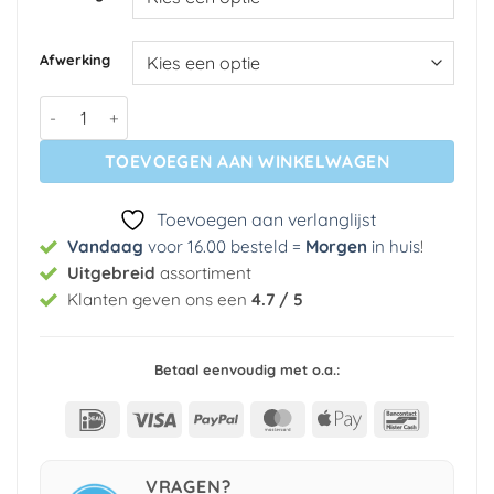
Afwerking
Fotobehang - Dreamlike Image aantal
TOEVOEGEN AAN WINKELWAGEN
Toevoegen aan verlanglijst
Vandaag
voor 16.00 besteld =
Morgen
in huis
!
Uitgebreid
assortiment
Klanten geven ons een
4.7 / 5
Betaal eenvoudig met o.a.:
IDeal
Visa
PayPal
MasterCard
Apple
Bancont
Pay
VRAGEN?