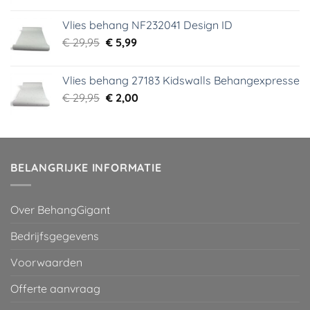
prijs
prijs
was:
is:
Vlies behang NF232041 Design ID
€ 29,95.
€ 3,99.
Oorspronkelijke
Huidige
€
29,95
€
5,99
prijs
prijs
was:
is:
Vlies behang 27183 Kidswalls Behangexpresse
€ 29,95.
€ 5,99.
Oorspronkelijke
Huidige
€
29,95
€
2,00
prijs
prijs
was:
is:
€ 29,95.
€ 2,00.
BELANGRIJKE INFORMATIE
Over BehangGigant
Bedrijfsgegevens
Voorwaarden
Offerte aanvraag