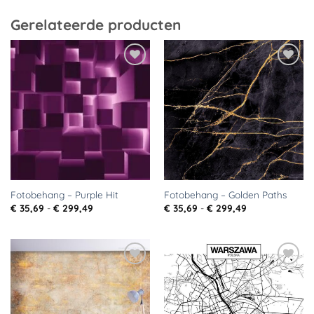
Gerelateerde producten
Toevoegen
Toevoegen
aan
aan
verlanglijst
verlanglijst
Fotobehang – Purple Hit
Fotobehang – Golden Paths
Prijsklasse:
Prijsklasse:
€
35,69
-
€
299,49
€
35,69
-
€
299,49
€ 35,69
€ 35,69
tot
tot
€ 299,49
€ 299,49
Toevoegen
Toevoegen
aan
aan
verlanglijst
verlanglijst