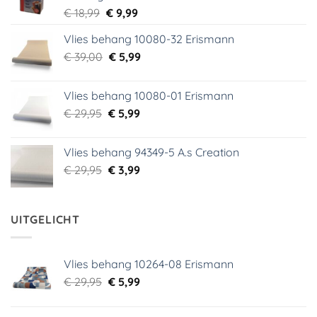
Oorspronkelijke
Huidige
€
18,99
€
9,99
prijs
prijs
Vlies behang 10080-32 Erismann
was:
is:
Oorspronkelijke
Huidige
€
39,00
€ 18,99.
€
5,99
€ 9,99.
prijs
prijs
was:
is:
Vlies behang 10080-01 Erismann
€ 39,00.
€ 5,99.
Oorspronkelijke
Huidige
€
29,95
€
5,99
prijs
prijs
was:
is:
Vlies behang 94349-5 A.s Creation
€ 29,95.
€ 5,99.
Oorspronkelijke
Huidige
€
29,95
€
3,99
prijs
prijs
was:
is:
€ 29,95.
€ 3,99.
UITGELICHT
Vlies behang 10264-08 Erismann
Oorspronkelijke
Huidige
€
29,95
€
5,99
prijs
prijs
was:
is: