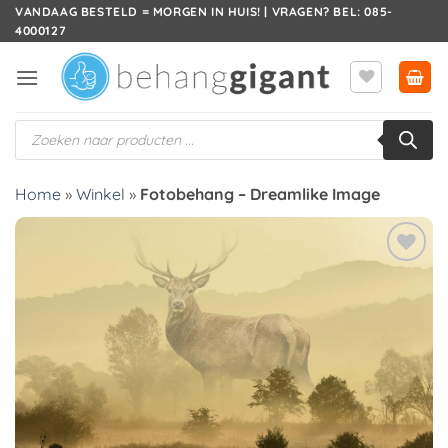
Ga
VANDAAG BESTELD = MORGEN IN HUIS! | VRAGEN? BEL: 085-
4000127
naar
inhoud
Producten
zoeken
Home
»
Winkel
»
Fotobehang – Dreamlike Image
Toevoegen
aan
verlanglijst