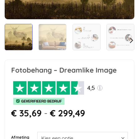
Fotobehang – Dreamlike Image
Prijsklasse:
€
35,69
-
€
299,49
€ 35,69
tot
€ 299,49
Afmeting