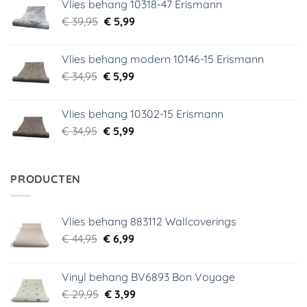
Vlies behang 10318-47 Erismann
€ 29,95.
€ 5,99.
Oorspronkelijke
Huidige
€
39,95
€
5,99
prijs
prijs
was:
is:
Vlies behang modern 10146-15 Erismann
€ 39,95.
€ 5,99.
Oorspronkelijke
Huidige
€
34,95
€
5,99
prijs
prijs
was:
is:
Vlies behang 10302-15 Erismann
€ 34,95.
€ 5,99.
Oorspronkelijke
Huidige
€
34,95
€
5,99
prijs
prijs
was:
is:
€ 34,95.
€ 5,99.
PRODUCTEN
Vlies behang 883112 Wallcoverings
Oorspronkelijke
Huidige
€
44,95
€
6,99
prijs
prijs
was:
is:
Vinyl behang BV6893 Bon Voyage
€ 44,95.
€ 6,99.
Oorspronkelijke
Huidige
€
29,95
€
3,99