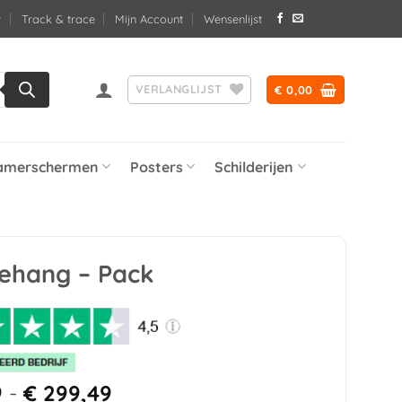
Track & trace
Mijn Account
Wensenlijst
VERLANGLIJST
€
0,00
amerschermen
Posters
Schilderijen
ehang – Pack
Prijsklasse:
9
-
€
299,49