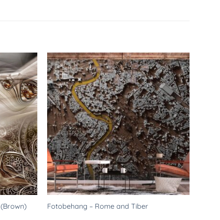
Toevoegen
Toevoegen
aan
aan
verlanglijst
verlanglijst
 (Brown)
Fotobehang – Rome and Tiber