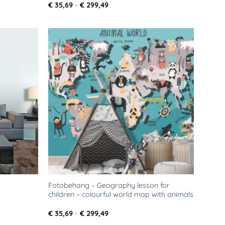
Prijsklasse:
€
35,69
-
€
299,49
€ 35,69
tot
€ 299,49
Toevoegen
Toevoegen
aan
aan
verlanglijst
verlanglijst
Fotobehang – Geography lesson for
children – colourful world map with animals
Prijsklasse:
€
35,69
-
€
299,49
€ 35,69