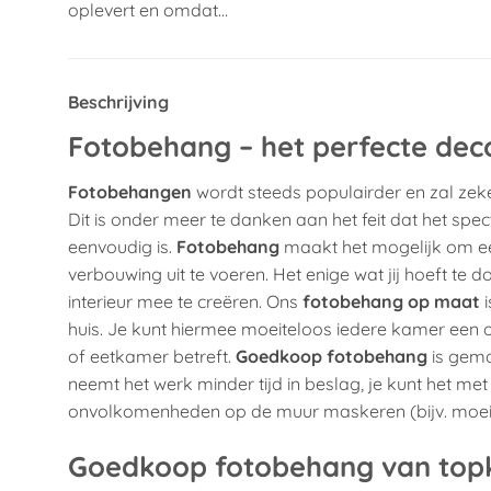
oplevert en omdat…
Beschrijving
Fotobehang – het perfecte dec
Fotobehangen
wordt steeds populairder en zal zeke
Dit is onder meer te danken aan het feit dat het sp
eenvoudig is.
Fotobehang
maakt het mogelijk om een
verbouwing uit te voeren. Het enige wat jij hoeft te d
interieur mee te creëren. Ons
fotobehang op maat
i
huis. Je kunt hiermee moeiteloos iedere kamer een
of eetkamer betreft.
Goedkoop fotobehang
is gema
neemt het werk minder tijd in beslag, je kunt het m
onvolkomenheden op de muur maskeren (bijv. moeilij
Goedkoop fotobehang van topk