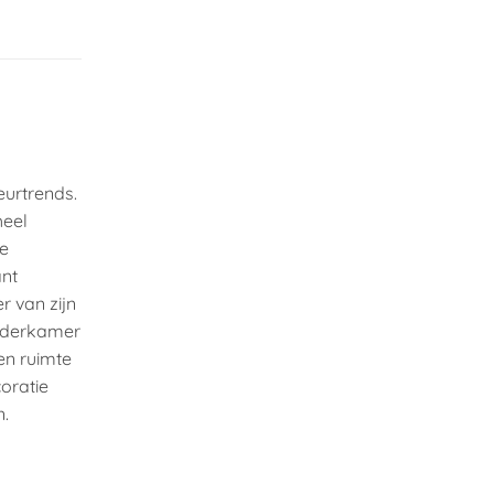
eurtrends.
heel
te
ant
r van zijn
inderkamer
en ruimte
oratie
n.