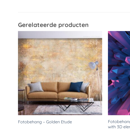
Gerelateerde producten
Toevoegen
aan
verlanglijst
Fotobehang
Fotobehang – Golden Etude
with 3D ele