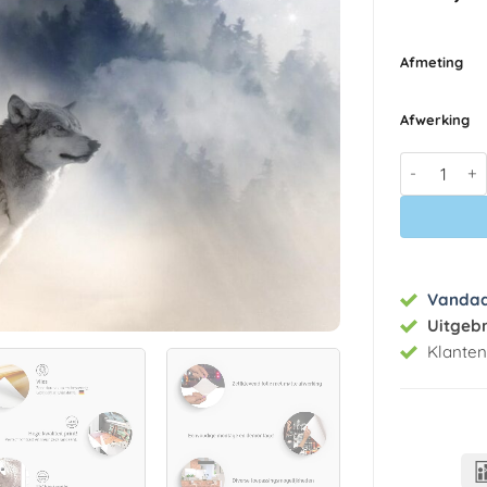
Afmeting
Afwerking
Fotobehang
Vanda
Uitgeb
Klante