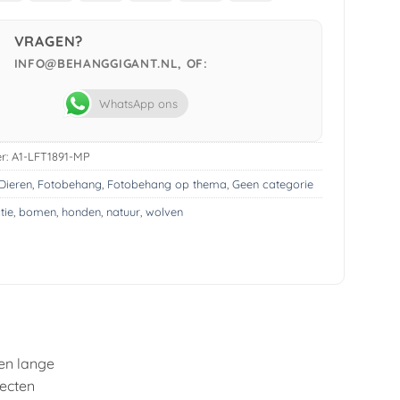
Pay
VRAGEN?
INFO@BEHANGGIGANT.NL, OF:
WhatsApp ons
r:
A1-LFT1891-MP
Dieren
,
Fotobehang
,
Fotobehang op thema
,
Geen categorie
tie
,
bomen
,
honden
,
natuur
,
wolven
en lange
fecten