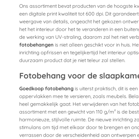
Ons assortiment bevat producten van de hoogste kwa
een digitale print kwaliteit tot 600 dpi. Dit garandeer
weergave van details, ongeacht het gekozen ontwerp
het het interieur door het te veranderen in een bui
de werking van UV-straling, daarom zal het niet verb
fotobehangen
is niet alleen geschikt voor in huis.
inrichting opfrissen en tegelijkertijd het interieur opt
duurzaam product dat je niet teleur zal stellen.
Fotobehang voor de slaapkam
Goedkoop fotobehang
is uiterst praktisch, dit is
oppervlakken mee te versieren, zoals meubels. Belan
heel gemakkelijk gaat. Het verwijderen van het fot
assortiment met een gewicht van 110 g/m² is de best
harmonieuze, stijlvolle ruimte. De nieuwe inrichting z
stimulans om tijd met elkaar door te brengen en on
verrassen door de verscheidenheid aan ontwerpen en