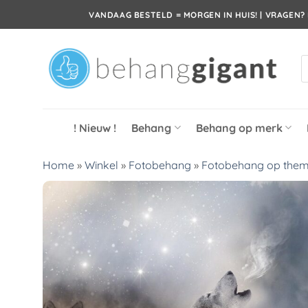
Ga
VANDAAG BESTELD = MORGEN IN HUIS! | VRAGEN? 
naar
inhoud
P
z
! Nieuw !
Behang
Behang op merk
Home
»
Winkel
»
Fotobehang
»
Fotobehang op the