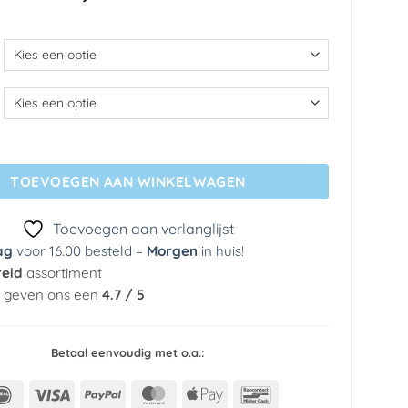
€ 35,69
tot
€ 299,49
 - Pack aantal
TOEVOEGEN AAN WINKELWAGEN
Toevoegen aan verlanglijst
ag
voor 16.00 besteld =
Morgen
in huis
!
reid
assortiment
n geven ons een
4.7 / 5
Betaal eenvoudig met o.a.:
IDeal
Visa
PayPal
MasterCard
Apple
Bancontact