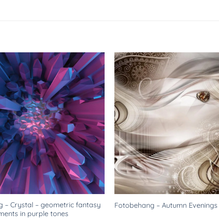
Toevoegen
aan
verlanglijst
 – Crystal – geometric fantasy
Fotobehang – Autumn Evenings
ments in purple tones