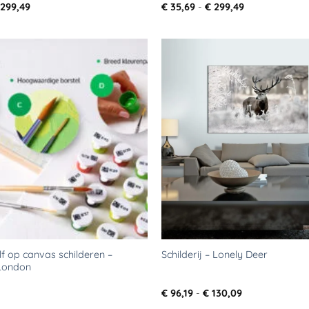
Prijsklasse:
Prijsklasse:
299,49
€
35,69
-
€
299,49
€ 35,69
€ 35,69
tot
tot
€ 299,49
€ 299,49
Toevoegen
aan
verlanglijst
f op canvas schilderen –
Schilderij – Lonely Deer
London
Prijsklasse:
€
96,19
-
€
130,09
€ 96,19