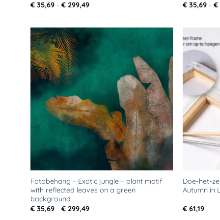
Prijsklasse:
€
35,69
-
€
299,49
€
35,69
-
€
€ 35,69
tot
€ 299,49
Toevoegen
aan
verlanglijst
Fotobehang – Exotic jungle – plant motif
Doe-het-zel
with reflected leaves on a green
Autumn in 
background
Prijsklasse:
€
35,69
-
€
299,49
€
61,19
€ 35,69