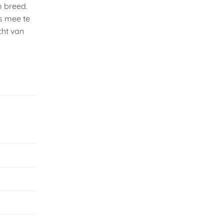
m breed.
is mee te
cht van