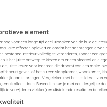
oratieve element
r nog voor een lange tijd deel uitmaken van de huidige interi
ectaculaire effecten oplevert en omdat het aanbrengen ervan 
 bestaand interieur volledig te veranderen, zonder een gro
oen is het juiste ontwerp te kiezen om er een sfeervol en eleg
s de juiste keuze voor iedereen die droomt van een make-ove
 opfrisbeurt geven, of het nu een slaapkamer, woonkamer, k
kkelijk aan te brengen. Vergeleken met het schilderen van e
et gemak alleen doen. Bovendien kun je met een dergelijke dec
k te verwijderen vlekken) en uitstekende resultaten bereike
waliteit