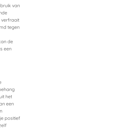
bruik van
ende
 verfraait
ermd tegen
 kan de
is een
e
 behang
uit het
van een
en
je positief
zelf