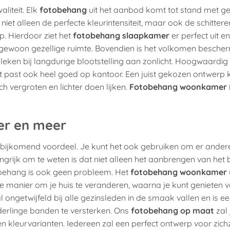
liteit. Elk
fotobehang
uit het aanbod komt tot stand met ge
t niet alleen de perfecte kleurintensiteit, maar ook de schitter
. Hierdoor ziet het
fotobehang slaapkamer
er perfect uit en
tengewoon gezellige ruimte. Bovendien is het volkomen besch
leken bij langdurige blootstelling aan zonlicht. Hoogwaardig
 Het past ook heel goed op kantoor. Een juist gekozen ontwerp
isch vergroten en lichter doen lijken.
Fotobehang woonkamer
er en meer
 een bijkomend voordeel. Je kunt het ook gebruiken om er ander
grijk om te weten is dat niet alleen het aanbrengen van het
obehang is ook geen probleem. Het
fotobehang woonkamer
e manier om je huis te veranderen, waarna je kunt genieten 
al ongetwijfeld bij alle gezinsleden in de smaak vallen en is e
derlinge banden te versterken. Ons
fotobehang op maat
zal 
 kleurvarianten. Iedereen zal een perfect ontwerp voor zich