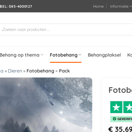
Home
Informatie
BEL: 085-4000127
roducten
oeken
Behang op thema
Fotobehang
Behangplaksel
K
ma
»
Dieren
»
Fotobehang – Pack
Fotob
Toevoegen
aan
verlanglijst
€
35,6