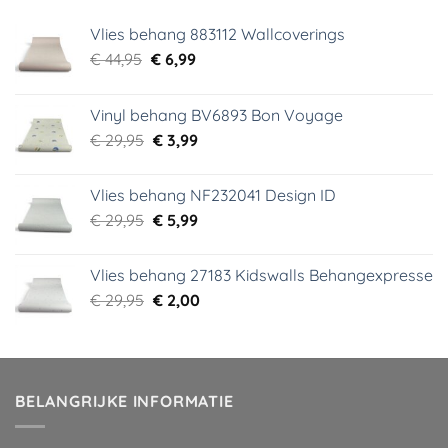
Vlies behang 883112 Wallcoverings
Oorspronkelijke
Huidige
€
44,95
€
6,99
prijs
prijs
was:
is:
Vinyl behang BV6893 Bon Voyage
€ 44,95.
€ 6,99.
Oorspronkelijke
Huidige
€
29,95
€
3,99
prijs
prijs
was:
is:
Vlies behang NF232041 Design ID
€ 29,95.
€ 3,99.
Oorspronkelijke
Huidige
€
29,95
€
5,99
prijs
prijs
was:
is:
Vlies behang 27183 Kidswalls Behangexpresse
€ 29,95.
€ 5,99.
Oorspronkelijke
Huidige
€
29,95
€
2,00
prijs
prijs
was:
is:
€ 29,95.
€ 2,00.
BELANGRIJKE INFORMATIE