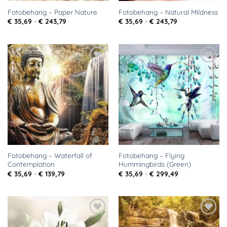
Fotobehang – Paper Nature
Fotobehang – Natural Mildness
Prijsklasse:
Prijsklasse:
€
35,69
-
€
243,79
€
35,69
-
€
243,79
€ 35,69
€ 35,69
tot
tot
€ 243,79
€ 243,79
Toevoegen
Toevoegen
aan
aan
verlanglijst
verlanglijst
Fotobehang – Waterfall of
Fotobehang – Flying
Contemplation
Hummingbirds (Green)
Prijsklasse:
Prijsklasse:
€
35,69
-
€
139,79
€
35,69
-
€
299,49
€ 35,69
€ 35,69
tot
tot
€ 139,79
€ 299,49
Toevoegen
Toevoegen