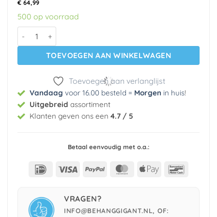
€
64,99
500 op voorraad
Schilderij - Sketch of Tulips aantal
TOEVOEGEN AAN WINKELWAGEN
Toevoegen aan verlanglijst
Vandaag
voor 16.00 besteld =
Morgen
in huis
!
Uitgebreid
assortiment
Klanten geven ons een
4.7 / 5
Betaal eenvoudig met o.a.:
IDeal
Visa
PayPal
MasterCard
Apple
Bancont
Pay
VRAGEN?
INFO@BEHANGGIGANT.NL, OF: