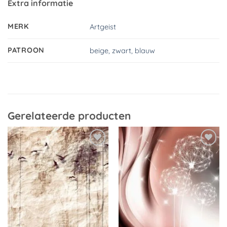
Extra informatie
MERK
Artgeist
PATROON
beige, zwart, blauw
Gerelateerde producten
Toevoegen
Toevoegen
aan
aan
verlanglijst
verlanglijst