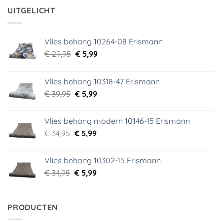
€ 29,95.
€ 3,99.
UITGELICHT
Vlies behang 10264-08 Erismann
Oorspronkelijke
Huidige
€
29,95
€
5,99
prijs
prijs
was:
is:
Vlies behang 10318-47 Erismann
€ 29,95.
€ 5,99.
Oorspronkelijke
Huidige
€
39,95
€
5,99
prijs
prijs
was:
is:
Vlies behang modern 10146-15 Erismann
€ 39,95.
€ 5,99.
Oorspronkelijke
Huidige
€
34,95
€
5,99
prijs
prijs
was:
is:
Vlies behang 10302-15 Erismann
€ 34,95.
€ 5,99.
Oorspronkelijke
Huidige
€
34,95
€
5,99
prijs
prijs
was:
is:
€ 34,95.
€ 5,99.
PRODUCTEN