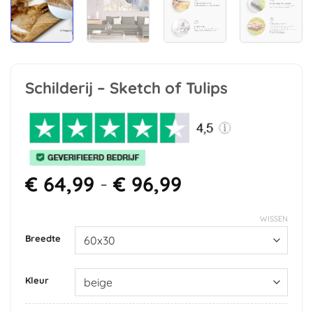
Schilderij – Sketch of Tulips
Prijsklasse:
€
64,99
-
€
96,99
€ 64,99
tot
WISSEN
€ 96,99
Breedte
Kleur