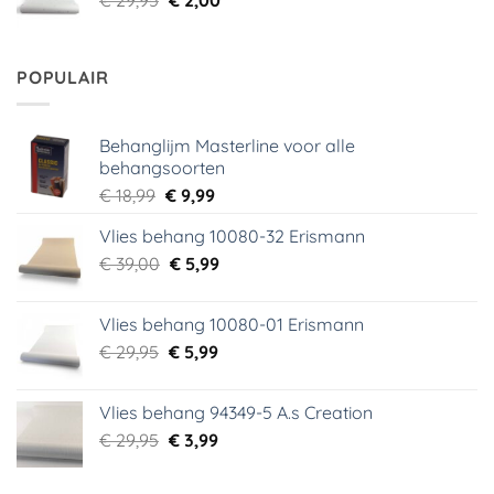
prijs
prijs
was:
is:
€ 29,95.
€ 2,00.
POPULAIR
Behanglijm Masterline voor alle
behangsoorten
Oorspronkelijke
Huidige
€
18,99
€
9,99
prijs
prijs
Vlies behang 10080-32 Erismann
was:
is:
Oorspronkelijke
Huidige
€
39,00
€ 18,99.
€
5,99
€ 9,99.
prijs
prijs
was:
is:
Vlies behang 10080-01 Erismann
€ 39,00.
€ 5,99.
Oorspronkelijke
Huidige
€
29,95
€
5,99
prijs
prijs
was:
is:
Vlies behang 94349-5 A.s Creation
€ 29,95.
€ 5,99.
Oorspronkelijke
Huidige
€
29,95
€
3,99
prijs
prijs
was:
is: