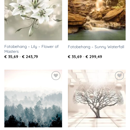
aan
aan
verlanglijst
verlanglijst
Fotobehang – Lily – Flower of
Fotobehang – Sunny Waterfall
Masters
Prijsklasse:
Prijsklasse:
€
35,69
-
€
243,79
€
35,69
-
€
299,49
€ 35,69
€ 35,69
tot
tot
€ 243,79
€ 299,49
Toevoegen
Toevoegen
aan
aan
verlanglijst
verlanglijst