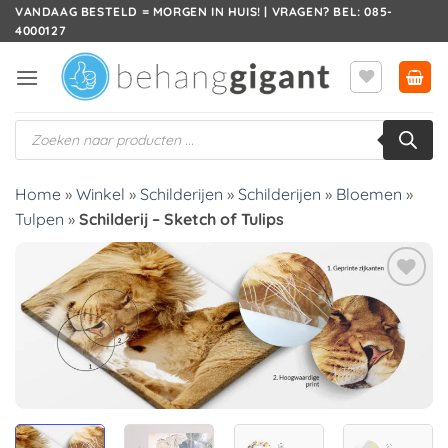
Ga
VANDAAG BESTELD = MORGEN IN HUIS! | VRAGEN? BEL: 085-
4000127
naar
inhoud
Producten
zoeken
Home
»
Winkel
»
Schilderijen
»
Schilderijen
»
Bloemen
»
Tulpen
»
Schilderij – Sketch of Tulips
Toevoegen
aan
verlanglijst