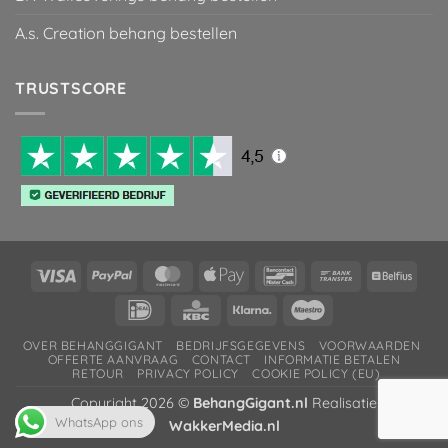
A.s. Creation behang bestellen
TRUSTSCORE
Visa
PayPal
MasterCard
Apple
Bancontact
Bank
Belfiu
Pay
Transfer
IDeal
KBC
Klarna
Maestro
OVER BEHANGGIGANT
BEDRIJFSGEGEVENS
VOORWAARDEN
OFFERTE AANVRAAG
CONTACT
INFORMATIE BETALEN
RETOUR
PRIVACY POLICY
COOKIE POLICY (EU)
Copyright 2026 ©
BehangGigant.nl
Realisatie
WhatsApp ons
WakkerMedia.nl