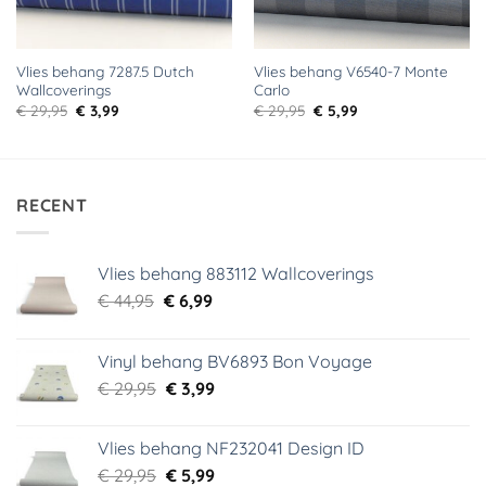
Vlies behang 7287.5 Dutch
Vlies behang V6540-7 Monte
Wallcoverings
Carlo
Oorspronkelijke
Huidige
Oorspronkelijke
Huidige
€
29,95
€
3,99
€
29,95
€
5,99
prijs
prijs
prijs
prijs
was:
is:
was:
is:
€ 29,95.
€ 3,99.
€ 29,95.
€ 5,99.
RECENT
Vlies behang 883112 Wallcoverings
Oorspronkelijke
Huidige
€
44,95
€
6,99
prijs
prijs
was:
is:
Vinyl behang BV6893 Bon Voyage
€ 44,95.
€ 6,99.
Oorspronkelijke
Huidige
€
29,95
€
3,99
prijs
prijs
was:
is:
Vlies behang NF232041 Design ID
€ 29,95.
€ 3,99.
Oorspronkelijke
Huidige
€
29,95
€
5,99