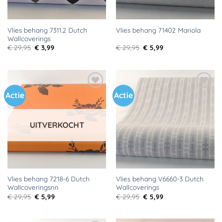
Vlies behang 7311.2 Dutch
Vlies behang 71402 Mariola
Wallcoverings
Oorspronkelijke
Huidige
Oorspronkelijke
Huidige
€
29,95
€
3,99
€
29,95
€
5,99
prijs
prijs
prijs
prijs
was:
is:
was:
is:
€ 29,95.
€ 3,99.
€ 29,95.
€ 5,99.
Actie
Actie
Toevoegen
Toevoegen
aan
aan
verlanglijst
verlanglijst
UITVERKOCHT
Vlies behang 7218-6 Dutch
Vlies behang V6660-3 Dutch
Wallcoveringsnn
Wallcoverings
Oorspronkelijke
Huidige
Oorspronkelijke
Huidige
€
29,95
€
5,99
€
29,95
€
5,99
prijs
prijs
prijs
prijs
was:
is:
was:
is:
€ 29,95.
€ 5,99.
€ 29,95.
€ 5,99.