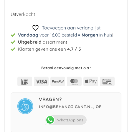
prijs
prijs
was:
is:
Uitverkocht
€ 29,95.
€ 5,99.
Toevoegen aan verlanglijst
Vandaag
voor 16.00 besteld =
Morgen
in huis
!
Uitgebreid
assortiment
Klanten geven ons een
4.7 / 5
Betaal eenvoudig met o.a.:
IDeal
Visa
PayPal
MasterCard
Apple
Bancont
Pay
VRAGEN?
INFO@BEHANGGIGANT.NL, OF:
WhatsApp ons