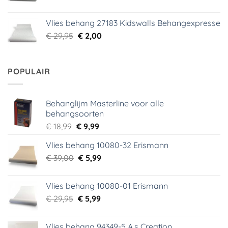
prijs
prijs
was:
is:
Vlies behang 27183 Kidswalls Behangexpresse
€ 29,95.
€ 5,99.
Oorspronkelijke
Huidige
€
29,95
€
2,00
prijs
prijs
was:
is:
€ 29,95.
€ 2,00.
POPULAIR
Behanglijm Masterline voor alle
behangsoorten
Oorspronkelijke
Huidige
€
18,99
€
9,99
prijs
prijs
Vlies behang 10080-32 Erismann
was:
is:
Oorspronkelijke
Huidige
€
39,00
€ 18,99.
€
5,99
€ 9,99.
prijs
prijs
was:
is:
Vlies behang 10080-01 Erismann
€ 39,00.
€ 5,99.
Oorspronkelijke
Huidige
€
29,95
€
5,99
prijs
prijs
was:
is:
Vlies behang 94349-5 A.s Creation