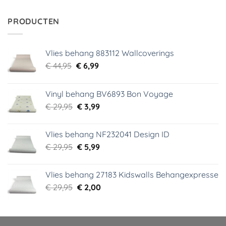
was:
is:
€ 34,95.
€ 5,99.
PRODUCTEN
Vlies behang 883112 Wallcoverings
Oorspronkelijke
Huidige
€
44,95
€
6,99
prijs
prijs
was:
is:
Vinyl behang BV6893 Bon Voyage
€ 44,95.
€ 6,99.
Oorspronkelijke
Huidige
€
29,95
€
3,99
prijs
prijs
was:
is:
Vlies behang NF232041 Design ID
€ 29,95.
€ 3,99.
Oorspronkelijke
Huidige
€
29,95
€
5,99
prijs
prijs
was:
is:
Vlies behang 27183 Kidswalls Behangexpresse
€ 29,95.
€ 5,99.
Oorspronkelijke
Huidige
€
29,95
€
2,00
prijs
prijs
was:
is:
€ 29,95.
€ 2,00.