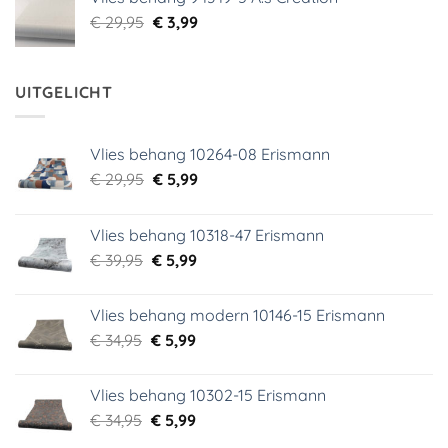
€ 29,95.
€ 5,99.
Oorspronkelijke
Huidige
€
29,95
€
3,99
prijs
prijs
was:
is:
€ 29,95.
€ 3,99.
UITGELICHT
Vlies behang 10264-08 Erismann
Oorspronkelijke
Huidige
€
29,95
€
5,99
prijs
prijs
was:
is:
Vlies behang 10318-47 Erismann
€ 29,95.
€ 5,99.
Oorspronkelijke
Huidige
€
39,95
€
5,99
prijs
prijs
was:
is:
Vlies behang modern 10146-15 Erismann
€ 39,95.
€ 5,99.
Oorspronkelijke
Huidige
€
34,95
€
5,99
prijs
prijs
was:
is:
Vlies behang 10302-15 Erismann
€ 34,95.
€ 5,99.
Oorspronkelijke
Huidige
€
34,95
€
5,99
prijs
prijs