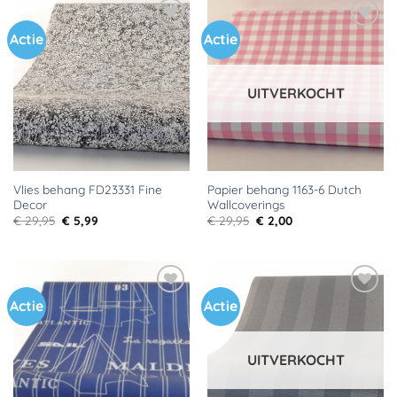
Actie
Actie
Toevoegen
Toevoegen
aan
aan
verlanglijst
verlanglijst
UITVERKOCHT
Vlies behang FD23331 Fine
Papier behang 1163-6 Dutch
Decor
Wallcoverings
Oorspronkelijke
Huidige
Oorspronkelijke
Huidige
€
29,95
€
5,99
€
29,95
€
2,00
prijs
prijs
prijs
prijs
was:
is:
was:
is:
€ 29,95.
€ 5,99.
€ 29,95.
€ 2,00.
Actie
Actie
Toevoegen
Toevoegen
aan
aan
verlanglijst
verlanglijst
UITVERKOCHT