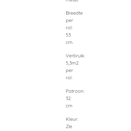
Breedte
per
rol:
53
cm.
Verbruik:
5,3m2
per
rol.
Patroon:
32
cm
Kleur:
Zie