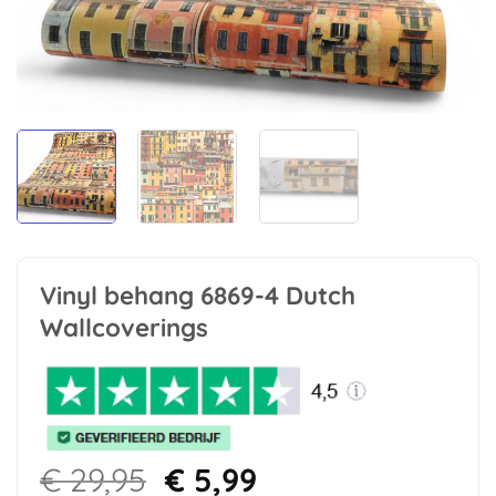
Vinyl behang 6869-4 Dutch
Wallcoverings
Oorspronkelijke
Huidige
€
29,95
€
5,99