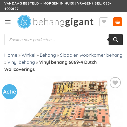
Ga
VANDAAG BESTELD = MORGEN IN HUIS! | VRAGEN? BEL: 085-
4000127
naar
inhoud
Producten
zoeken
Home
»
Winkel
»
Behang
»
Slaap en woonkamer behang
»
Vinyl behang
»
Vinyl behang 6869-4 Dutch
Wallcoverings
Actie
Toevoegen
aan
verlanglijst