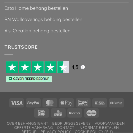
Esta Home behang bestellen
BN Wallcoverings behang bestellen
A.s. Creation behang bestellen
TRUSTSCORE
Visa
PayPal
MasterCard
Apple
Bancontact
Bank
Belfiu
Pay
Transfer
IDeal
KBC
Klarna
Maestro
OVER BEHANGGIGANT
BEDRIJFSGEGEVENS
VOORWAARDEN
OFFERTE AANVRAAG
CONTACT
INFORMATIE BETALEN
RETOUR
PRIVACY POLICY
COOKIE POLICY (EU)