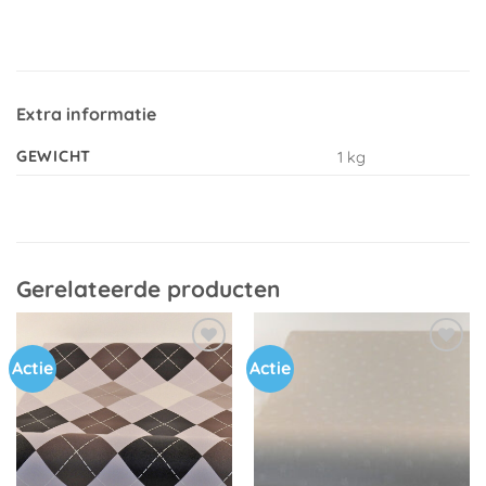
Extra informatie
GEWICHT
1 kg
Gerelateerde producten
Actie
Actie
Toevoegen
Toevoegen
aan
aan
verlanglijst
verlanglijst