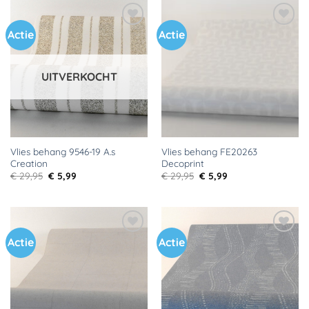
Actie
Actie
Toevoegen
Toevoegen
aan
aan
verlanglijst
verlanglijst
UITVERKOCHT
Vlies behang 9546-19 A.s
Vlies behang FE20263
Creation
Decoprint
Oorspronkelijke
Huidige
Oorspronkelijke
Huidige
€
29,95
€
5,99
€
29,95
€
5,99
prijs
prijs
prijs
prijs
was:
is:
was:
is:
€ 29,95.
€ 5,99.
€ 29,95.
€ 5,99.
Actie
Actie
Toevoegen
Toevoegen
aan
aan
verlanglijst
verlanglijst