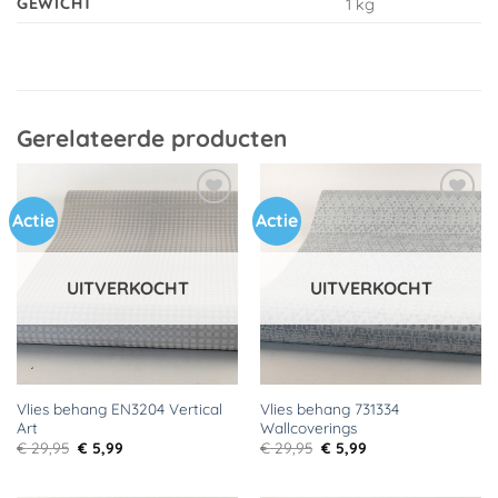
GEWICHT
1 kg
Gerelateerde producten
Actie
Actie
Toevoegen
Toevoegen
aan
aan
verlanglijst
verlanglijst
UITVERKOCHT
UITVERKOCHT
Vlies behang EN3204 Vertical
Vlies behang 731334
Art
Wallcoverings
Oorspronkelijke
Huidige
Oorspronkelijke
Huidige
€
29,95
€
5,99
€
29,95
€
5,99
prijs
prijs
prijs
prijs
was:
is:
was:
is:
€ 29,95.
€ 5,99.
€ 29,95.
€ 5,99.