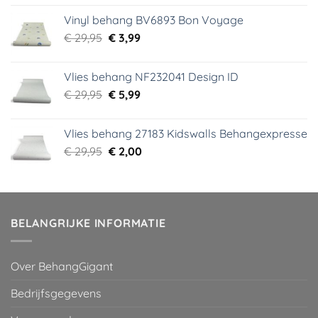
was:
is:
Vinyl behang BV6893 Bon Voyage
€ 44,95.
€ 6,99.
Oorspronkelijke
Huidige
€
29,95
€
3,99
prijs
prijs
was:
is:
Vlies behang NF232041 Design ID
€ 29,95.
€ 3,99.
Oorspronkelijke
Huidige
€
29,95
€
5,99
prijs
prijs
was:
is:
Vlies behang 27183 Kidswalls Behangexpresse
€ 29,95.
€ 5,99.
Oorspronkelijke
Huidige
€
29,95
€
2,00
prijs
prijs
was:
is:
€ 29,95.
€ 2,00.
BELANGRIJKE INFORMATIE
Over BehangGigant
Bedrijfsgegevens