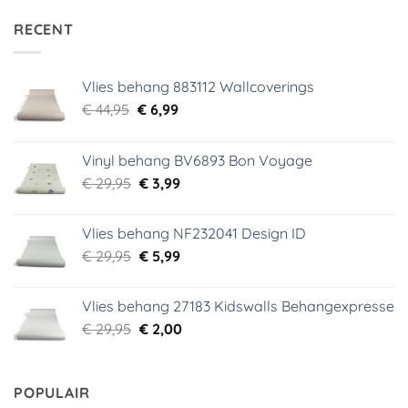
RECENT
Vlies behang 883112 Wallcoverings
Oorspronkelijke
Huidige
€
44,95
€
6,99
prijs
prijs
was:
is:
Vinyl behang BV6893 Bon Voyage
€ 44,95.
€ 6,99.
Oorspronkelijke
Huidige
€
29,95
€
3,99
prijs
prijs
was:
is:
Vlies behang NF232041 Design ID
€ 29,95.
€ 3,99.
Oorspronkelijke
Huidige
€
29,95
€
5,99
prijs
prijs
was:
is:
Vlies behang 27183 Kidswalls Behangexpresse
€ 29,95.
€ 5,99.
Oorspronkelijke
Huidige
€
29,95
€
2,00
prijs
prijs
was:
is:
€ 29,95.
€ 2,00.
POPULAIR