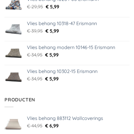
Oorspronkelijke
Huidige
€
29,95
€
5,99
prijs
prijs
was:
is:
Vlies behang 10318-47 Erismann
€ 29,95.
€ 5,99.
Oorspronkelijke
Huidige
€
39,95
€
5,99
prijs
prijs
was:
is:
Vlies behang modern 10146-15 Erismann
€ 39,95.
€ 5,99.
Oorspronkelijke
Huidige
€
34,95
€
5,99
prijs
prijs
was:
is:
Vlies behang 10302-15 Erismann
€ 34,95.
€ 5,99.
Oorspronkelijke
Huidige
€
34,95
€
5,99
prijs
prijs
was:
is:
€ 34,95.
€ 5,99.
PRODUCTEN
Vlies behang 883112 Wallcoverings
Oorspronkelijke
Huidige
€
44,95
€
6,99
prijs
prijs