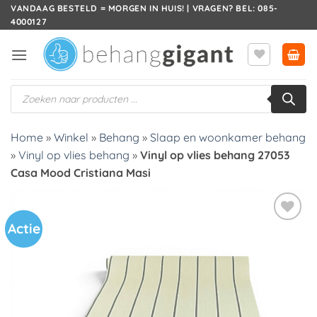
Ga
VANDAAG BESTELD = MORGEN IN HUIS! | VRAGEN? BEL: 085-
4000127
naar
inhoud
Producten
zoeken
Home
»
Winkel
»
Behang
»
Slaap en woonkamer behang
»
Vinyl op vlies behang
»
Vinyl op vlies behang 27053
Casa Mood Cristiana Masi
Actie
Toevoegen
aan
verlanglijst