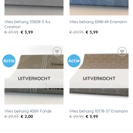
Vlies behang 33608-3 A.s
Vlies behang 6348-44 Erismann
Creation
Oorspronkelijke
Huidige
Oorspronkelijke
Huidige
€
29,95
€
5,99
€
29,95
€
5,99
prijs
prijs
prijs
prijs
was:
is:
was:
is:
€ 29,95.
€ 5,99.
€ 29,95.
€ 5,99.
Actie
Actie
Toevoegen
Toevoegen
aan
aan
verlanglijst
verlanglijst
UITVERKOCHT
UITVERKOCHT
Vlies behang 4069 Fohde
Vlies behang 10178-37 Erismann
Oorspronkelijke
Huidige
Oorspronkelijke
Huidige
€
29,95
€
2,00
€
29,95
€
5,99
prijs
prijs
prijs
prijs
was:
is:
was:
is:
€ 29,95.
€ 2,00.
€ 29,95.
€ 5,99.