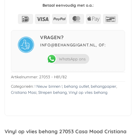
Betaal eenvoudig met o.a.:
IDeal
Visa
PayPal
MasterCard
Apple
Bancont
Pay
VRAGEN?
INFO@BEHANGGIGANT.NL, OF:
WhatsApp ons
Artikelnummer:
27053 - H81/82
Categorieën:
! Nieuw binnen !
,
behang outlet
,
behangpapier
,
Cristiana Masi
,
Strepen behang
,
Vinyl op vlies behang
Vinyl op vlies behang 27053 Casa Mood Cristiana