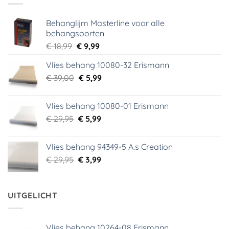
Behanglijm Masterline voor alle
behangsoorten
Oorspronkelijke
Huidige
€
18,99
€
9,99
prijs
prijs
Vlies behang 10080-32 Erismann
was:
is:
Oorspronkelijke
Huidige
€
39,00
€ 18,99.
€
5,99
€ 9,99.
prijs
prijs
was:
is:
Vlies behang 10080-01 Erismann
€ 39,00.
€ 5,99.
Oorspronkelijke
Huidige
€
29,95
€
5,99
prijs
prijs
was:
is:
Vlies behang 94349-5 A.s Creation
€ 29,95.
€ 5,99.
Oorspronkelijke
Huidige
€
29,95
€
3,99
prijs
prijs
was:
is:
€ 29,95.
€ 3,99.
UITGELICHT
Vlies behang 10264-08 Erismann