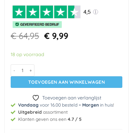
Oorspronkelijke
Huidige
€
64,95
€
9,99
prijs
prijs
was:
is:
18 op voorraad
€ 64,95.
€ 9,99.
Vinyl op vlies behang 27053 Casa Mood Cristiana Masi aant
TOEVOEGEN AAN WINKELWAGEN
Toevoegen aan verlanglijst
Vandaag
voor 16.00 besteld =
Morgen
in huis
!
Uitgebreid
assortiment
Klanten geven ons een
4.7 / 5