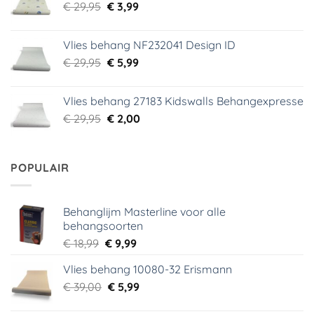
Oorspronkelijke
Huidige
€
29,95
€
3,99
prijs
prijs
was:
is:
Vlies behang NF232041 Design ID
€ 29,95.
€ 3,99.
Oorspronkelijke
Huidige
€
29,95
€
5,99
prijs
prijs
was:
is:
Vlies behang 27183 Kidswalls Behangexpresse
€ 29,95.
€ 5,99.
Oorspronkelijke
Huidige
€
29,95
€
2,00
prijs
prijs
was:
is:
€ 29,95.
€ 2,00.
POPULAIR
Behanglijm Masterline voor alle
behangsoorten
Oorspronkelijke
Huidige
€
18,99
€
9,99
prijs
prijs
Vlies behang 10080-32 Erismann
was:
is:
Oorspronkelijke
Huidige
€
39,00
€ 18,99.
€
5,99
€ 9,99.
prijs
prijs