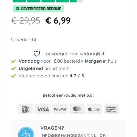
Oorspronkelijke
Huidige
€
29,95
€
6,99
prijs
prijs
was:
is:
Uitverkocht
€ 29,95.
€ 6,99.
Toevoegen aan verlanglijst
Vandaag
voor 16.00 besteld =
Morgen
in huis
!
Uitgebreid
assortiment
Klanten geven ons een
4.7 / 5
Betaal eenvoudig met o.a.:
IDeal
Visa
PayPal
MasterCard
Apple
Bancont
Pay
VRAGEN?
INFO@BEHANGGIGANT.NL, OF: