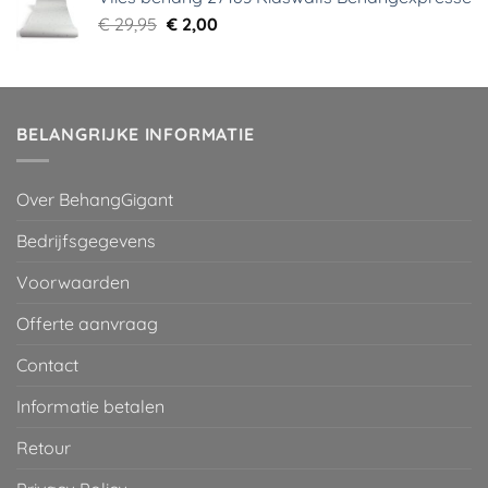
€ 29,95.
€ 5,99.
Oorspronkelijke
Huidige
€
29,95
€
2,00
prijs
prijs
was:
is:
€ 29,95.
€ 2,00.
BELANGRIJKE INFORMATIE
Over BehangGigant
Bedrijfsgegevens
Voorwaarden
Offerte aanvraag
Contact
Informatie betalen
Retour