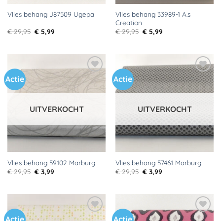
Vlies behang 33989-1 A.s
Vlies behang J87509 Ugepa
Creation
Oorspronkelijke
Huidige
Oorspronkelijke
Huidige
€
29,95
€
5,99
€
29,95
€
5,99
prijs
prijs
prijs
prijs
was:
is:
was:
is:
€ 29,95.
€ 5,99.
€ 29,95.
€ 5,99.
Actie
Actie
Toevoegen
Toevoegen
aan
aan
verlanglijst
verlanglijst
UITVERKOCHT
UITVERKOCHT
Vlies behang 59102 Marburg
Vlies behang 57461 Marburg
Oorspronkelijke
Huidige
Oorspronkelijke
Huidige
€
29,95
€
3,99
€
29,95
€
3,99
prijs
prijs
prijs
prijs
was:
is:
was:
is:
€ 29,95.
€ 3,99.
€ 29,95.
€ 3,99.
Actie
Actie
Toevoegen
Toevoegen