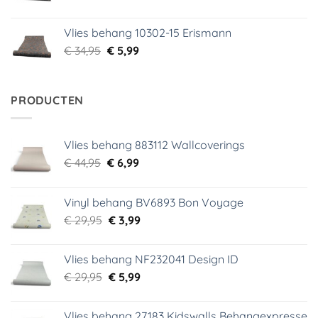
prijs
prijs
was:
is:
Vlies behang 10302-15 Erismann
€ 34,95.
€ 5,99.
Oorspronkelijke
Huidige
€
34,95
€
5,99
prijs
prijs
was:
is:
€ 34,95.
€ 5,99.
PRODUCTEN
Vlies behang 883112 Wallcoverings
Oorspronkelijke
Huidige
€
44,95
€
6,99
prijs
prijs
was:
is:
Vinyl behang BV6893 Bon Voyage
€ 44,95.
€ 6,99.
Oorspronkelijke
Huidige
€
29,95
€
3,99
prijs
prijs
was:
is:
Vlies behang NF232041 Design ID
€ 29,95.
€ 3,99.
Oorspronkelijke
Huidige
€
29,95
€
5,99
prijs
prijs
was:
is:
Vlies behang 27183 Kidswalls Behangexpresse