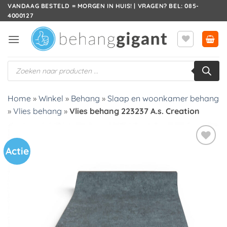
Ga
VANDAAG BESTELD = MORGEN IN HUIS! | VRAGEN? BEL: 085-
4000127
naar
inhoud
Producten
zoeken
Home
»
Winkel
»
Behang
»
Slaap en woonkamer behang
»
Vlies behang
»
Vlies behang 223237 A.s. Creation
Actie
Toevoegen
aan
verlanglijst