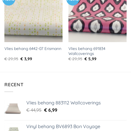
aan
aan
verlanglijst
verlanglijst
Vlies behang 691834
Vlies behang 6442-07 Erismann
Wallcoverings
Oorspronkelijke
Huidige
Oorspronkelijke
Huidige
€
29,95
€
3,99
€
29,95
€
5,99
prijs
prijs
prijs
prijs
was:
is:
was:
is:
€ 29,95.
€ 3,99.
€ 29,95.
€ 5,99.
RECENT
Vlies behang 883112 Wallcoverings
Oorspronkelijke
Huidige
€
44,95
€
6,99
prijs
prijs
was:
is:
Vinyl behang BV6893 Bon Voyage
€ 44,95.
€ 6,99.