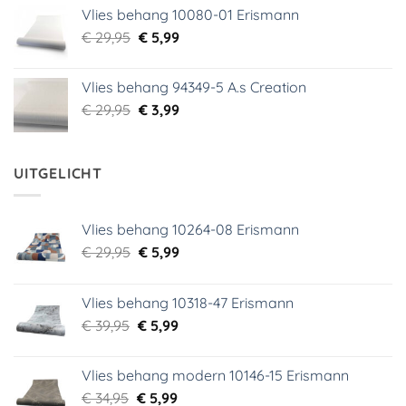
was:
is:
Vlies behang 10080-01 Erismann
€ 39,00.
€ 5,99.
Oorspronkelijke
Huidige
€
29,95
€
5,99
prijs
prijs
was:
is:
Vlies behang 94349-5 A.s Creation
€ 29,95.
€ 5,99.
Oorspronkelijke
Huidige
€
29,95
€
3,99
prijs
prijs
was:
is:
€ 29,95.
€ 3,99.
UITGELICHT
Vlies behang 10264-08 Erismann
Oorspronkelijke
Huidige
€
29,95
€
5,99
prijs
prijs
was:
is:
Vlies behang 10318-47 Erismann
€ 29,95.
€ 5,99.
Oorspronkelijke
Huidige
€
39,95
€
5,99
prijs
prijs
was:
is:
Vlies behang modern 10146-15 Erismann
€ 39,95.
€ 5,99.
Oorspronkelijke
Huidige
€
34,95
€
5,99