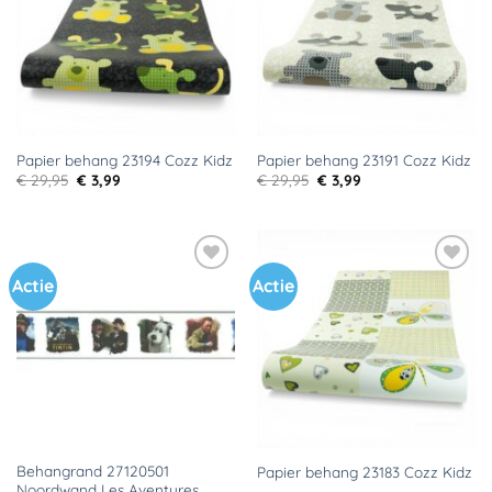
verlanglijst
verlanglijst
Papier behang 23194 Cozz Kidz
Papier behang 23191 Cozz Kidz
Oorspronkelijke
Huidige
Oorspronkelijke
Huidige
€
29,95
€
3,99
€
29,95
€
3,99
prijs
prijs
prijs
prijs
was:
is:
was:
is:
€ 29,95.
€ 3,99.
€ 29,95.
€ 3,99.
Actie
Actie
Toevoegen
Toevoegen
aan
aan
verlanglijst
verlanglijst
Behangrand 27120501
Papier behang 23183 Cozz Kidz
Noordwand Les Aventures