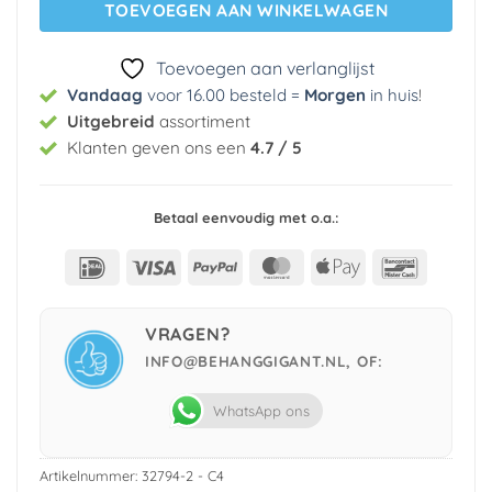
TOEVOEGEN AAN WINKELWAGEN
Toevoegen aan verlanglijst
Vandaag
voor 16.00 besteld =
Morgen
in huis
!
Uitgebreid
assortiment
Klanten geven ons een
4.7 / 5
Betaal eenvoudig met o.a.:
IDeal
Visa
PayPal
MasterCard
Apple
Bancont
Pay
VRAGEN?
INFO@BEHANGGIGANT.NL, OF:
WhatsApp ons
Artikelnummer:
32794-2 - C4