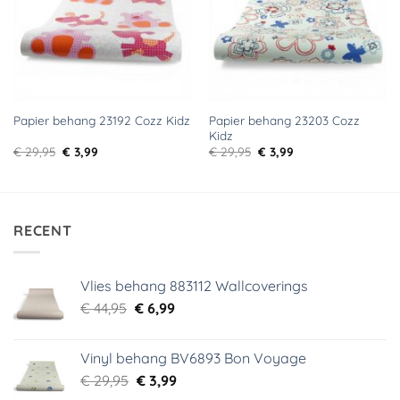
Papier behang 23203 Cozz
Papier behang 23192 Cozz Kidz
Kidz
Oorspronkelijke
Huidige
Oorspronkelijke
Huidige
€
29,95
€
3,99
€
29,95
€
3,99
prijs
prijs
prijs
prijs
was:
is:
was:
is:
€ 29,95.
€ 3,99.
€ 29,95.
€ 3,99.
RECENT
Vlies behang 883112 Wallcoverings
Oorspronkelijke
Huidige
€
44,95
€
6,99
prijs
prijs
was:
is:
Vinyl behang BV6893 Bon Voyage
€ 44,95.
€ 6,99.
Oorspronkelijke
Huidige
€
29,95
€
3,99
prijs
prijs