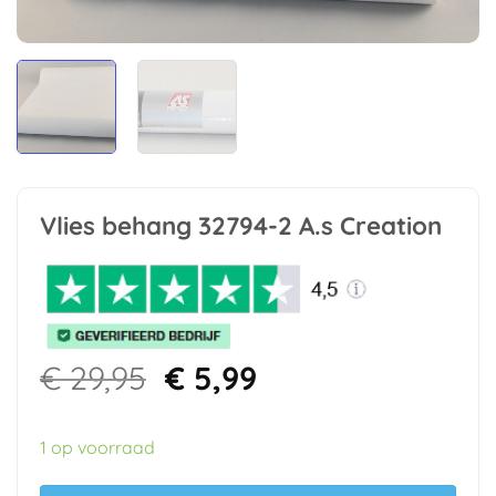
Vlies behang 32794-2 A.s Creation
Oorspronkelijke
Huidige
€
29,95
€
5,99
prijs
prijs
was:
is:
1 op voorraad
€ 29,95.
€ 5,99.