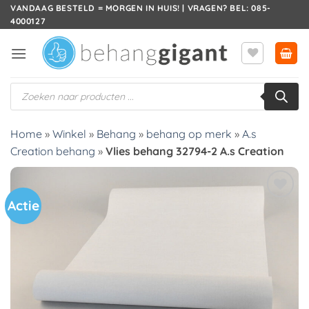
Ga
VANDAAG BESTELD = MORGEN IN HUIS! | VRAGEN? BEL: 085-
4000127
naar
inhoud
Producten
zoeken
Home
»
Winkel
»
Behang
»
behang op merk
»
A.s
Creation behang
»
Vlies behang 32794-2 A.s Creation
Actie
Toevoegen
aan
verlanglijst