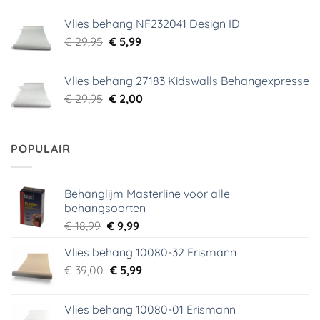
was:
is:
Vlies behang NF232041 Design ID
€ 29,95.
€ 3,99.
Oorspronkelijke
Huidige
€
29,95
€
5,99
prijs
prijs
was:
is:
Vlies behang 27183 Kidswalls Behangexpresse
€ 29,95.
€ 5,99.
Oorspronkelijke
Huidige
€
29,95
€
2,00
prijs
prijs
was:
is:
€ 29,95.
€ 2,00.
POPULAIR
Behanglijm Masterline voor alle
behangsoorten
Oorspronkelijke
Huidige
€
18,99
€
9,99
prijs
prijs
Vlies behang 10080-32 Erismann
was:
is:
Oorspronkelijke
Huidige
€
39,00
€ 18,99.
€
5,99
€ 9,99.
prijs
prijs
was:
is:
Vlies behang 10080-01 Erismann
€ 39,00.
€ 5,99.