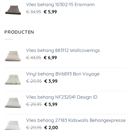
was:
is:
Vlies behang 10302-15 Erismann
€ 34,95.
€ 5,99.
Oorspronkelijke
Huidige
€
34,95
€
5,99
prijs
prijs
was:
is:
€ 34,95.
€ 5,99.
PRODUCTEN
Vlies behang 883112 Wallcoverings
Oorspronkelijke
Huidige
€
44,95
€
6,99
prijs
prijs
was:
is:
Vinyl behang BV6893 Bon Voyage
€ 44,95.
€ 6,99.
Oorspronkelijke
Huidige
€
29,95
€
3,99
prijs
prijs
was:
is:
Vlies behang NF232041 Design ID
€ 29,95.
€ 3,99.
Oorspronkelijke
Huidige
€
29,95
€
5,99
prijs
prijs
was:
is:
Vlies behang 27183 Kidswalls Behangexpresse
€ 29,95.
€ 5,99.
Oorspronkelijke
Huidige
€
29,95
€
2,00