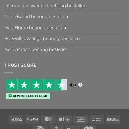
Intervos glasweefsel behang bestellen
Noordwand behang bestellen
Esta Home behang bestellen
BN Wallcoverings behang bestellen
A.s. Creation behang bestellen
TRUSTSCORE
Visa
PayPal
MasterCard
Apple
Bancontact
Bank
Belfiu
Pay
Transfer
IDeal
KBC
Klarna
Maestro