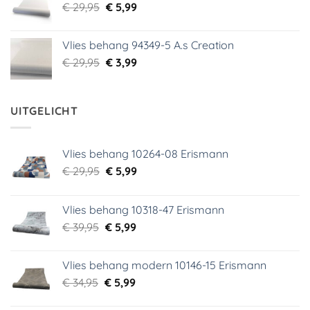
Oorspronkelijke
Huidige
€
29,95
€
5,99
prijs
prijs
was:
is:
Vlies behang 94349-5 A.s Creation
€ 29,95.
€ 5,99.
Oorspronkelijke
Huidige
€
29,95
€
3,99
prijs
prijs
was:
is:
€ 29,95.
€ 3,99.
UITGELICHT
Vlies behang 10264-08 Erismann
Oorspronkelijke
Huidige
€
29,95
€
5,99
prijs
prijs
was:
is:
Vlies behang 10318-47 Erismann
€ 29,95.
€ 5,99.
Oorspronkelijke
Huidige
€
39,95
€
5,99
prijs
prijs
was:
is:
Vlies behang modern 10146-15 Erismann
€ 39,95.
€ 5,99.
Oorspronkelijke
Huidige
€
34,95
€
5,99
prijs
prijs