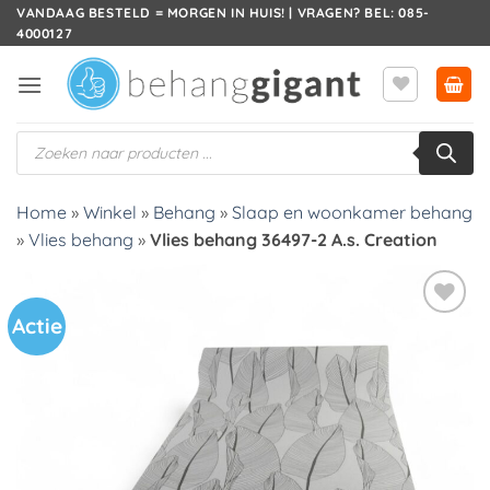
Ga
VANDAAG BESTELD = MORGEN IN HUIS! | VRAGEN? BEL: 085-
4000127
naar
inhoud
Producten
zoeken
Home
»
Winkel
»
Behang
»
Slaap en woonkamer behang
»
Vlies behang
»
Vlies behang 36497-2 A.s. Creation
Actie
Toevoegen
aan
verlanglijst