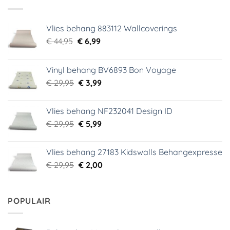
Vlies behang 883112 Wallcoverings
Oorspronkelijke
Huidige
€
44,95
€
6,99
prijs
prijs
was:
is:
Vinyl behang BV6893 Bon Voyage
€ 44,95.
€ 6,99.
Oorspronkelijke
Huidige
€
29,95
€
3,99
prijs
prijs
was:
is:
Vlies behang NF232041 Design ID
€ 29,95.
€ 3,99.
Oorspronkelijke
Huidige
€
29,95
€
5,99
prijs
prijs
was:
is:
Vlies behang 27183 Kidswalls Behangexpresse
€ 29,95.
€ 5,99.
Oorspronkelijke
Huidige
€
29,95
€
2,00
prijs
prijs
was:
is:
€ 29,95.
€ 2,00.
POPULAIR