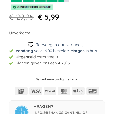
Oorspronkelijke
Huidige
€
29,95
€
5,99
prijs
prijs
was:
is:
Uitverkocht
€ 29,95.
€ 5,99.
Toevoegen aan verlanglijst
Vandaag
voor 16.00 besteld =
Morgen
in huis
!
Uitgebreid
assortiment
Klanten geven ons een
4.7 / 5
Betaal eenvoudig met o.a.:
IDeal
Visa
PayPal
MasterCard
Apple
Bancont
Pay
VRAGEN?
INFO@BEHANGGIGANT.NL, OF: