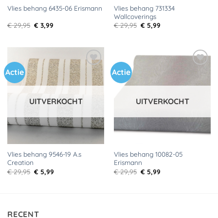
Vlies behang 731334
Vlies behang 6435-06 Erismann
Wallcoverings
Oorspronkelijke
Huidige
Oorspronkelijke
Huidige
€
29,95
€
3,99
€
29,95
€
5,99
prijs
prijs
prijs
prijs
was:
is:
was:
is:
€ 29,95.
€ 3,99.
€ 29,95.
€ 5,99.
Actie
Actie
Toevoegen
Toevoegen
aan
aan
verlanglijst
verlanglijst
UITVERKOCHT
UITVERKOCHT
Vlies behang 9546-19 A.s
Vlies behang 10082-05
Creation
Erismann
Oorspronkelijke
Huidige
Oorspronkelijke
Huidige
€
29,95
€
5,99
€
29,95
€
5,99
prijs
prijs
prijs
prijs
was:
is:
was:
is:
€ 29,95.
€ 5,99.
€ 29,95.
€ 5,99.
RECENT