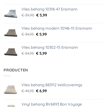
prijs
prijs
was:
is:
Vlies behang 10318-47 Erismann
€ 29,95.
€ 5,99.
Oorspronkelijke
Huidige
€
39,95
€
5,99
prijs
prijs
was:
is:
Vlies behang modern 10146-15 Erismann
€ 39,95.
€ 5,99.
Oorspronkelijke
Huidige
€
34,95
€
5,99
prijs
prijs
was:
is:
Vlies behang 10302-15 Erismann
€ 34,95.
€ 5,99.
Oorspronkelijke
Huidige
€
34,95
€
5,99
prijs
prijs
was:
is:
€ 34,95.
€ 5,99.
PRODUCTEN
Vlies behang 883112 Wallcoverings
Oorspronkelijke
Huidige
€
44,95
€
6,99
prijs
prijs
was:
is:
Vinyl behang BV6893 Bon Voyage
€ 44,95.
€ 6,99.