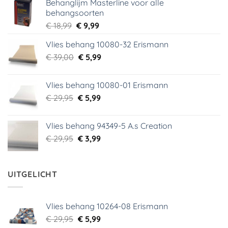
Behanglijm Masterline voor alle
behangsoorten
Oorspronkelijke
Huidige
€
18,99
€
9,99
prijs
prijs
Vlies behang 10080-32 Erismann
was:
is:
Oorspronkelijke
Huidige
€
39,00
€ 18,99.
€
5,99
€ 9,99.
prijs
prijs
was:
is:
Vlies behang 10080-01 Erismann
€ 39,00.
€ 5,99.
Oorspronkelijke
Huidige
€
29,95
€
5,99
prijs
prijs
was:
is:
Vlies behang 94349-5 A.s Creation
€ 29,95.
€ 5,99.
Oorspronkelijke
Huidige
€
29,95
€
3,99
prijs
prijs
was:
is:
€ 29,95.
€ 3,99.
UITGELICHT
Vlies behang 10264-08 Erismann
Oorspronkelijke
Huidige
€
29,95
€
5,99