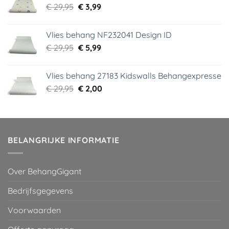
Oorspronkelijke
Huidige
€
29,95
€
3,99
prijs
prijs
was:
is:
Vlies behang NF232041 Design ID
€ 29,95.
€ 3,99.
Oorspronkelijke
Huidige
€
29,95
€
5,99
prijs
prijs
was:
is:
Vlies behang 27183 Kidswalls Behangexpresse
€ 29,95.
€ 5,99.
Oorspronkelijke
Huidige
€
29,95
€
2,00
prijs
prijs
was:
is:
€ 29,95.
€ 2,00.
BELANGRIJKE INFORMATIE
Over BehangGigant
Bedrijfsgegevens
Voorwaarden