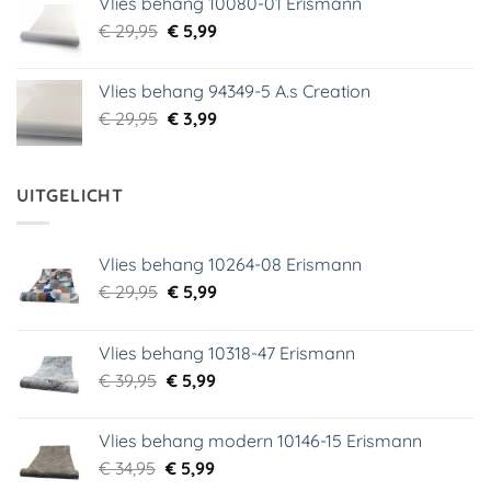
Vlies behang 10080-01 Erismann
€ 39,00.
€ 5,99.
Oorspronkelijke
Huidige
€
29,95
€
5,99
prijs
prijs
was:
is:
Vlies behang 94349-5 A.s Creation
€ 29,95.
€ 5,99.
Oorspronkelijke
Huidige
€
29,95
€
3,99
prijs
prijs
was:
is:
€ 29,95.
€ 3,99.
UITGELICHT
Vlies behang 10264-08 Erismann
Oorspronkelijke
Huidige
€
29,95
€
5,99
prijs
prijs
was:
is:
Vlies behang 10318-47 Erismann
€ 29,95.
€ 5,99.
Oorspronkelijke
Huidige
€
39,95
€
5,99
prijs
prijs
was:
is:
Vlies behang modern 10146-15 Erismann
€ 39,95.
€ 5,99.
Oorspronkelijke
Huidige
€
34,95
€
5,99
prijs
prijs