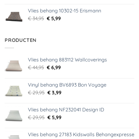
was:
is:
Vlies behang 10302-15 Erismann
€ 34,95.
€ 5,99.
Oorspronkelijke
Huidige
€
34,95
€
5,99
prijs
prijs
was:
is:
€ 34,95.
€ 5,99.
PRODUCTEN
Vlies behang 883112 Wallcoverings
Oorspronkelijke
Huidige
€
44,95
€
6,99
prijs
prijs
was:
is:
Vinyl behang BV6893 Bon Voyage
€ 44,95.
€ 6,99.
Oorspronkelijke
Huidige
€
29,95
€
3,99
prijs
prijs
was:
is:
Vlies behang NF232041 Design ID
€ 29,95.
€ 3,99.
Oorspronkelijke
Huidige
€
29,95
€
5,99
prijs
prijs
was:
is:
Vlies behang 27183 Kidswalls Behangexpresse
€ 29,95.
€ 5,99.