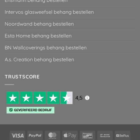
Erismann behang bestellen
Intervos glasweefsel behang bestellen
Noordwand behang bestellen
Esta Home behang bestellen
BN Wallcoverings behang bestellen
A.s. Creation behang bestellen
TRUSTSCORE
Visa
PayPal
MasterCard
Apple
Bancontact
Bank
Belfiu