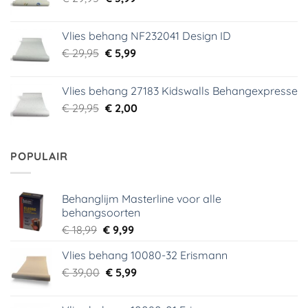
prijs
prijs
was:
is:
Vlies behang NF232041 Design ID
€ 29,95.
€ 3,99.
Oorspronkelijke
Huidige
€
29,95
€
5,99
prijs
prijs
was:
is:
Vlies behang 27183 Kidswalls Behangexpresse
€ 29,95.
€ 5,99.
Oorspronkelijke
Huidige
€
29,95
€
2,00
prijs
prijs
was:
is:
€ 29,95.
€ 2,00.
POPULAIR
Behanglijm Masterline voor alle
behangsoorten
Oorspronkelijke
Huidige
€
18,99
€
9,99
prijs
prijs
Vlies behang 10080-32 Erismann
was:
is:
Oorspronkelijke
Huidige
€
39,00
€ 18,99.
€
5,99
€ 9,99.
prijs
prijs
was:
is: