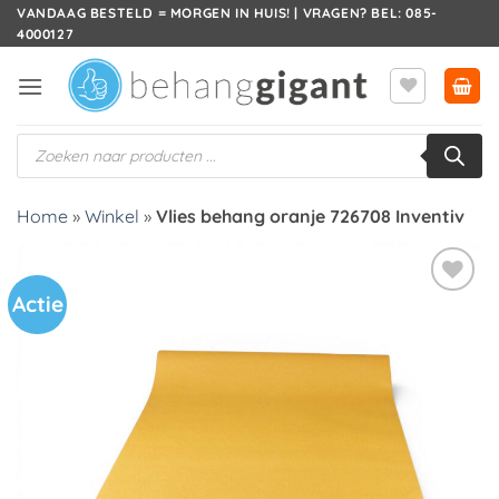
Ga
VANDAAG BESTELD = MORGEN IN HUIS! | VRAGEN? BEL: 085-
4000127
naar
inhoud
Producten
zoeken
Home
»
Winkel
»
Vlies behang oranje 726708 Inventiv
Actie
Toevoegen
aan
verlanglijst