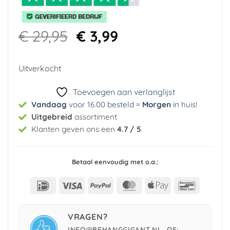
Oorspronkelijke
Huidige
€
29,95
€
3,99
prijs
prijs
was:
is:
Uitverkocht
€ 29,95.
€ 3,99.
Toevoegen aan verlanglijst
Vandaag
voor 16.00 besteld =
Morgen
in huis
!
Uitgebreid
assortiment
Klanten geven ons een
4.7 / 5
Betaal eenvoudig met o.a.:
IDeal
Visa
PayPal
MasterCard
Apple
Bancont
Pay
VRAGEN?
INFO@BEHANGGIGANT.NL, OF: