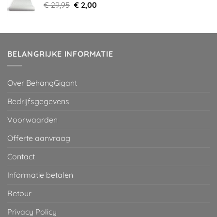
Oorspronkelijke
Huidige
€
29,95
€
2,00
prijs
prijs
was:
is:
€ 29,95.
€ 2,00.
BELANGRIJKE INFORMATIE
Over BehangGigant
Bedrijfsgegevens
Voorwaarden
Offerte aanvraag
Contact
Informatie betalen
Retour
Privacy Policy