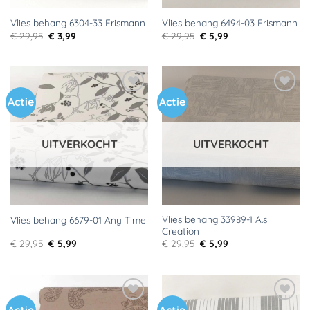
Vlies behang 6304-33 Erismann
Vlies behang 6494-03 Erismann
Oorspronkelijke
Huidige
Oorspronkelijke
Huidige
€
29,95
€
3,99
€
29,95
€
5,99
prijs
prijs
prijs
prijs
was:
is:
was:
is:
€ 29,95.
€ 3,99.
€ 29,95.
€ 5,99.
Actie
Actie
Toevoegen
Toevoegen
aan
aan
verlanglijst
verlanglijst
UITVERKOCHT
UITVERKOCHT
Vlies behang 33989-1 A.s
Vlies behang 6679-01 Any Time
Creation
Oorspronkelijke
Huidige
Oorspronkelijke
Huidige
€
29,95
€
5,99
€
29,95
€
5,99
prijs
prijs
prijs
prijs
was:
is:
was:
is:
€ 29,95.
€ 5,99.
€ 29,95.
€ 5,99.
Toevoegen
Toevoegen