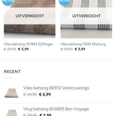
Actie
Actie
aan
aan
verlanglijst
verlanglijst
UITVERKOCHT
UITVERKOCHT
Vlies behang 397843 Eijffinger
Vlies behang 51610 Marburg
Oorspronkelijke
Huidige
Oorspronkelijke
Huidige
€
29,95
€
5,99
€
29,95
€
3,99
prijs
prijs
prijs
prijs
was:
is:
was:
is:
€ 29,95.
€ 5,99.
€ 29,95.
€ 3,99.
RECENT
Vlies behang 883112 Wallcoverings
Oorspronkelijke
Huidige
€
44,95
€
6,99
prijs
prijs
was:
is:
Vinyl behang BV6893 Bon Voyage
€ 44,95.
€ 6,99.
Oorspronkelijke
Huidige
€
29,95
€
3,99