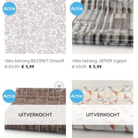
Actie
Actie
Toevoegen
Toevoegen
aan
aan
verlanglijst
verlanglijst
Vlies behang BE2074/1 Onszelf
Vlies behang J87509 Ugepa
Oorspronkelijke
Huidige
Oorspronkelijke
Huidige
€
29,95
€
5,99
€
29,95
€
5,99
prijs
prijs
prijs
prijs
was:
is:
was:
is:
€ 29,95.
€ 5,99.
€ 29,95.
€ 5,99.
Actie
Actie
Toevoegen
Toevoegen
aan
aan
verlanglijst
verlanglijst
UITVERKOCHT
UITVERKOCHT