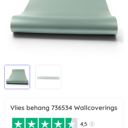
Vlies behang 736534 Wallcoverings