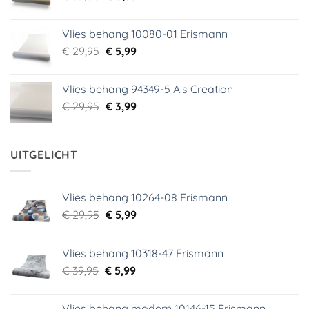
prijs
prijs
was:
is:
Vlies behang 10080-01 Erismann
€ 39,00.
€ 5,99.
Oorspronkelijke
Huidige
€
29,95
€
5,99
prijs
prijs
was:
is:
Vlies behang 94349-5 A.s Creation
€ 29,95.
€ 5,99.
Oorspronkelijke
Huidige
€
29,95
€
3,99
prijs
prijs
was:
is:
€ 29,95.
€ 3,99.
UITGELICHT
Vlies behang 10264-08 Erismann
Oorspronkelijke
Huidige
€
29,95
€
5,99
prijs
prijs
was:
is:
Vlies behang 10318-47 Erismann
€ 29,95.
€ 5,99.
Oorspronkelijke
Huidige
€
39,95
€
5,99
prijs
prijs
was:
is:
Vlies behang modern 10146-15 Erismann