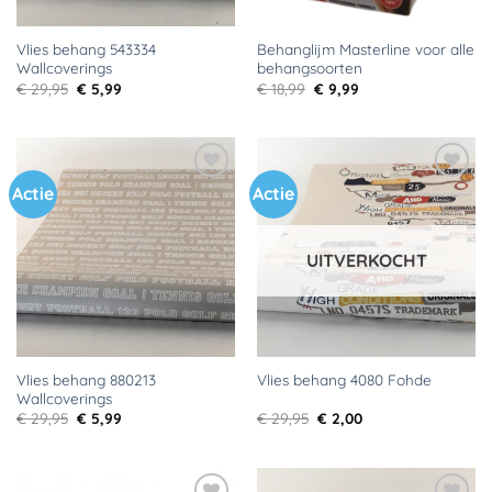
Vlies behang 543334
Behanglijm Masterline voor alle
Wallcoverings
behangsoorten
Oorspronkelijke
Huidige
Oorspronkelijke
Huidige
€
29,95
€
5,99
€
18,99
€
9,99
prijs
prijs
prijs
prijs
was:
is:
was:
is:
€ 29,95.
€ 5,99.
€ 18,99.
€ 9,99.
Actie
Actie
Toevoegen
Toevoegen
aan
aan
verlanglijst
verlanglijst
UITVERKOCHT
Vlies behang 880213
Vlies behang 4080 Fohde
Wallcoverings
Oorspronkelijke
Huidige
Oorspronkelijke
Huidige
€
29,95
€
5,99
€
29,95
€
2,00
prijs
prijs
prijs
prijs
was:
is:
was:
is:
€ 29,95.
€ 5,99.
€ 29,95.
€ 2,00.