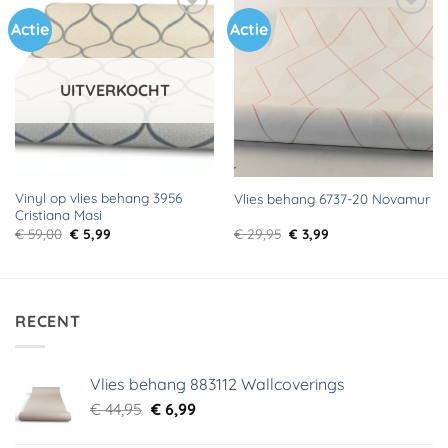
Actie
Actie
Toevoegen
Toevoegen
aan
aan
verlanglijst
verlanglijst
UITVERKOCHT
Vinyl op vlies behang 3956
Vlies behang 6737-20 Novamur
Cristiana Masi
Oorspronkelijke
Huidige
Oorspronkelijke
Huidige
€
59,00
€
5,99
€
29,95
€
3,99
prijs
prijs
prijs
prijs
was:
is:
was:
is:
€ 59,00.
€ 5,99.
€ 29,95.
€ 3,99.
RECENT
Vlies behang 883112 Wallcoverings
Oorspronkelijke
Huidige
€
44,95
€
6,99
prijs
prijs