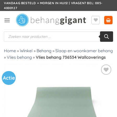
Ga
VANDAAG BESTELD = MORGEN IN HUIS! | VRAGEN? BEL: 085-
4000127
naar
inhoud
Producten
zoeken
Home
»
Winkel
»
Behang
»
Slaap en woonkamer behang
»
Vlies behang
»
Vlies behang 736534 Wallcoverings
Actie
Toevoegen
aan
verlanglijst