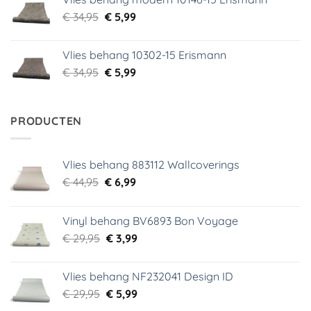
€ 39,95.
€ 5,99.
Oorspronkelijke
Huidige
€
34,95
€
5,99
prijs
prijs
was:
is:
Vlies behang 10302-15 Erismann
€ 34,95.
€ 5,99.
Oorspronkelijke
Huidige
€
34,95
€
5,99
prijs
prijs
was:
is:
€ 34,95.
€ 5,99.
PRODUCTEN
Vlies behang 883112 Wallcoverings
Oorspronkelijke
Huidige
€
44,95
€
6,99
prijs
prijs
was:
is:
Vinyl behang BV6893 Bon Voyage
€ 44,95.
€ 6,99.
Oorspronkelijke
Huidige
€
29,95
€
3,99
prijs
prijs
was:
is:
Vlies behang NF232041 Design ID
€ 29,95.
€ 3,99.
Oorspronkelijke
Huidige
€
29,95
€
5,99
prijs
prijs