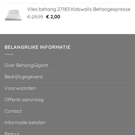
was:
is:
Vlies behang 27183 Kidswalls Behangexpresse
€ 29,95.
€ 5,99.
Oorspronkelijke
Huidige
€
29,95
€
2,00
prijs
prijs
was:
is:
€ 29,95.
€ 2,00.
BELANGRIJKE INFORMATIE
Over BehangGigant
Bedrijfsgegevens
Voorwaarden
Offerte aanvraag
Contact
Informatie betalen
Retour