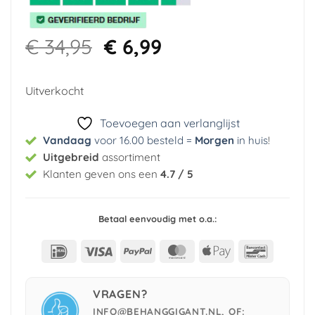
Oorspronkelijke
Huidige
€
34,95
€
6,99
prijs
prijs
was:
is:
Uitverkocht
€ 34,95.
€ 6,99.
Toevoegen aan verlanglijst
Vandaag
voor 16.00 besteld =
Morgen
in huis
!
Uitgebreid
assortiment
Klanten geven ons een
4.7 / 5
Betaal eenvoudig met o.a.:
IDeal
Visa
PayPal
MasterCard
Apple
Bancont
Pay
VRAGEN?
INFO@BEHANGGIGANT.NL, OF: