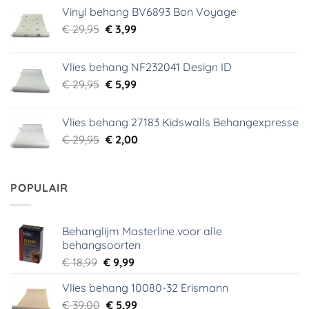
was:
is:
Vinyl behang BV6893 Bon Voyage
€ 44,95.
€ 6,99.
Oorspronkelijke
Huidige
€
29,95
€
3,99
prijs
prijs
was:
is:
Vlies behang NF232041 Design ID
€ 29,95.
€ 3,99.
Oorspronkelijke
Huidige
€
29,95
€
5,99
prijs
prijs
was:
is:
Vlies behang 27183 Kidswalls Behangexpresse
€ 29,95.
€ 5,99.
Oorspronkelijke
Huidige
€
29,95
€
2,00
prijs
prijs
was:
is:
€ 29,95.
€ 2,00.
POPULAIR
Behanglijm Masterline voor alle
behangsoorten
Oorspronkelijke
Huidige
€
18,99
€
9,99
prijs
prijs
Vlies behang 10080-32 Erismann
was:
is:
Oorspronkelijke
Huidige
€
39,00
€ 18,99.
€
5,99
€ 9,99.