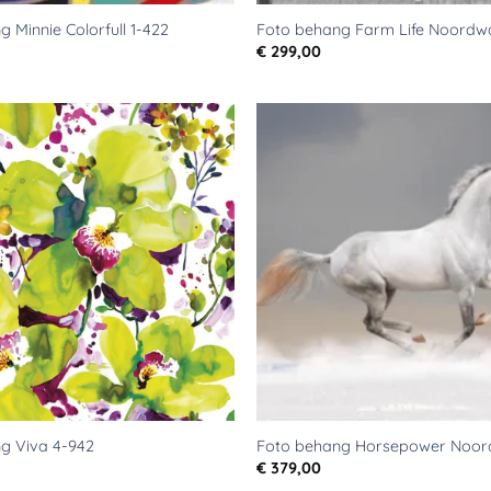
 Minnie Colorfull 1-422
Foto behang Farm Life Noordw
€
299,00
Toevoegen
aan
verlanglijst
g Viva 4-942
Foto behang Horsepower Noo
€
379,00