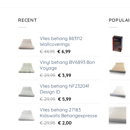
RECENT
POPULAI
Vlies behang 883112
Wallcoverings
Oorspronkelijke
Huidige
€
44,95
€
6,99
prijs
prijs
Vinyl behang BV6893 Bon
was:
is:
Voyage
€ 44,95.
€ 6,99.
Oorspronkelijke
Huidige
€
29,95
€
3,99
prijs
prijs
Vlies behang NF232041
was:
is:
Design ID
€ 29,95.
€ 3,99.
Oorspronkelijke
Huidige
€
29,95
€
5,99
prijs
prijs
Vlies behang 27183
was:
is:
Kidswalls Behangexpresse
€ 29,95.
€ 5,99.
Oorspronkelijke
Huidige
€
29,95
€
2,00
prijs
prijs