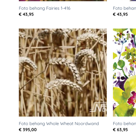
Foto behang Fairies 1-416
Foto behang
€
43,95
€
43,95
Toevoegen
aan
verlanglijst
Foto behang Whole Wheat Noordwand
Foto behan
€
395,00
€
63,95