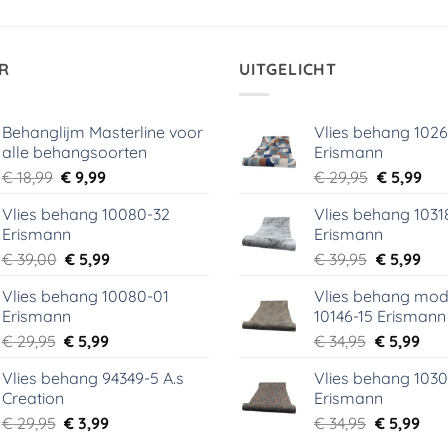
R
UITGELICHT
Behanglijm Masterline voor
Vlies behang 102
alle behangsoorten
Erismann
Oorspronkelijke
Huidige
Oorspronk
Hui
€
18,99
€
9,99
€
29,95
€
5,99
prijs
prijs
prijs
prij
Vlies behang 10080-32
Vlies behang 1031
was:
is:
was:
is:
Erismann
Erismann
€ 18,99.
€ 9,99.
€ 29,95.
€ 5,
Oorspronkelijke
Huidige
Oorspronk
Hui
€
39,00
€
5,99
€
39,95
€
5,99
prijs
prijs
prijs
prij
Vlies behang 10080-01
Vlies behang mod
was:
is:
was:
is:
Erismann
10146-15 Erismann
€ 39,00.
€ 5,99.
€ 39,95.
€ 5,
Oorspronkelijke
Huidige
Oorspronk
Hui
€
29,95
€
5,99
€
34,95
€
5,99
prijs
prijs
prijs
prij
Vlies behang 94349-5 A.s
Vlies behang 1030
was:
is:
was:
is:
Creation
Erismann
€ 29,95.
€ 5,99.
€ 34,95.
€ 5,
Oorspronkelijke
Huidige
Oorspronk
Hui
€
29,95
€
3,99
€
34,95
€
5,99
prijs
prijs
prijs
prij