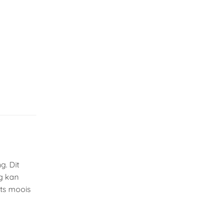
g. Dit
ng kan
ets moois