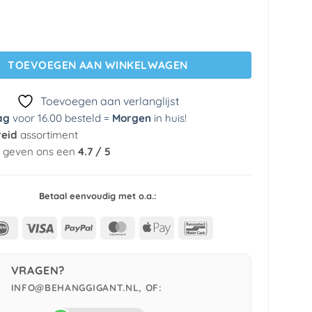
g TD4109 Russel aantal
TOEVOEGEN AAN WINKELWAGEN
Toevoegen aan verlanglijst
ag
voor 16.00 besteld =
Morgen
in huis
!
reid
assortiment
n geven ons een
4.7 / 5
Betaal eenvoudig met o.a.:
IDeal
Visa
PayPal
MasterCard
Apple
Bancontact
Pay
VRAGEN?
INFO@BEHANGGIGANT.NL, OF: