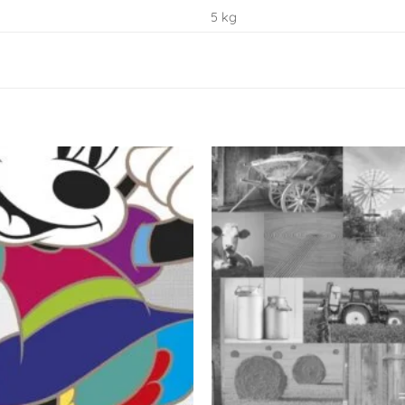
5 kg
Toevoegen
aan
verlanglijst