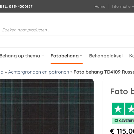
Home
Informatie
BEL: 085-4000127
roducten
oeken
Behang op thema
Fotobehang
Behangplaksel
K
ma
»
Achtergronden en patronen
»
Foto behang TD4109 Russe
Foto 
Toevoegen
aan
verlanglijst
€
115,0