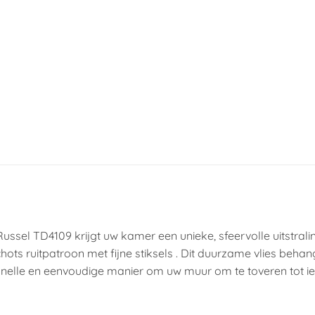
sel TD4109 krijgt uw kamer een unieke, sfeervolle uitstralin
ots ruitpatroon met fijne stiksels . Dit duurzame vlies beha
elle en eenvoudige manier om uw muur om te toveren tot i