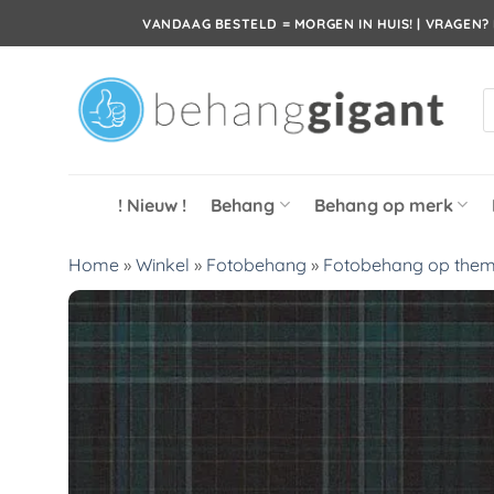
Ga
VANDAAG BESTELD = MORGEN IN HUIS! | VRAGEN? 
naar
inhoud
P
z
! Nieuw !
Behang
Behang op merk
Home
»
Winkel
»
Fotobehang
»
Fotobehang op the