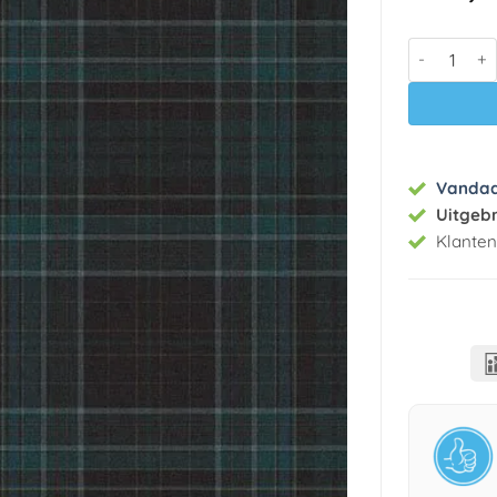
Foto behan
Vanda
Uitgeb
Klante