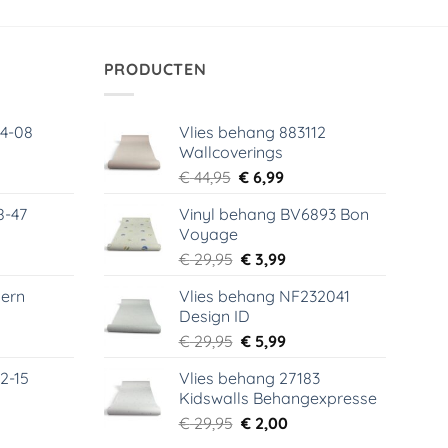
PRODUCTEN
64-08
Vlies behang 883112
Wallcoverings
elijke
dige
Oorspronkelijke
Huidige
€
44,95
€
6,99
s
prijs
prijs
8-47
Vinyl behang BV6893 Bon
was:
is:
Voyage
99.
€ 44,95.
€ 6,99.
elijke
dige
Oorspronkelijke
Huidige
€
29,95
€
3,99
s
prijs
prijs
ern
Vlies behang NF232041
was:
is:
Design ID
99.
€ 29,95.
€ 3,99.
elijke
dige
Oorspronkelijke
Huidige
€
29,95
€
5,99
s
prijs
prijs
2-15
Vlies behang 27183
was:
is:
Kidswalls Behangexpresse
99.
€ 29,95.
€ 5,99.
elijke
dige
Oorspronkelijke
Huidige
€
29,95
€
2,00
s
prijs
prijs