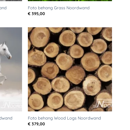
and
Foto behang Grass Noordwand
€
395,00
Toevoegen
Toevoegen
aan
aan
verlanglijst
verlanglijst
rdwand
Foto behang Wood Logs Noordwand
€
379,00