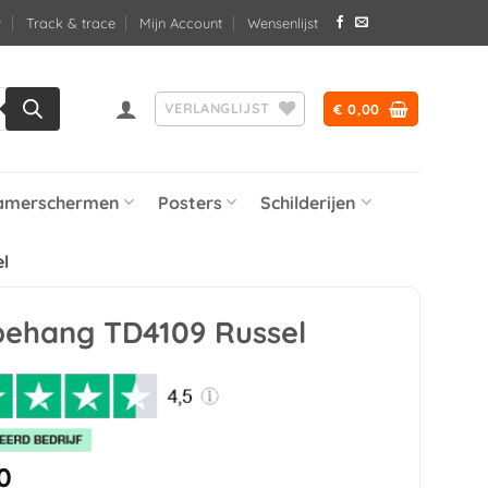
Track & trace
Mijn Account
Wensenlijst
VERLANGLIJST
€
0,00
amerschermen
Posters
Schilderijen
l
behang TD4109 Russel
0