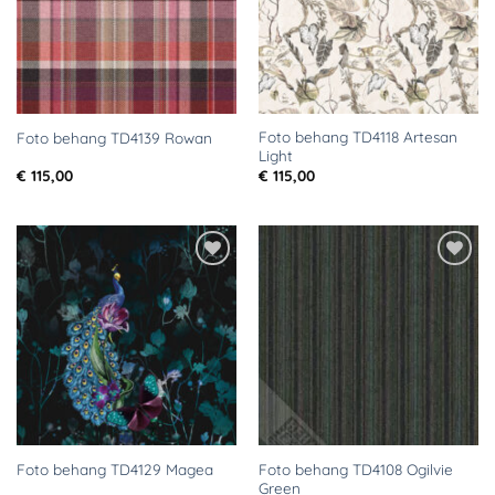
Foto behang TD4118 Artesan
Foto behang TD4139 Rowan
Light
€
115,00
€
115,00
Toevoegen
Toevoegen
aan
aan
verlanglijst
verlanglijst
Foto behang TD4108 Ogilvie
Foto behang TD4129 Magea
Green