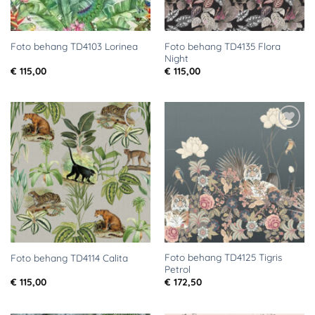
Foto behang TD4135 Flora
Foto behang TD4103 Lorinea
Night
€
115,00
€
115,00
Toevoegen
Toevoegen
aan
aan
verlanglijst
verlanglijst
Foto behang TD4125 Tigris
Foto behang TD4114 Calita
Petrol
€
115,00
€
172,50