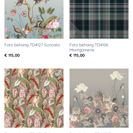
verlanglijst
verlanglijst
Foto behang TD4106
Foto behang TD4127 Suricata
Montgomerie
€
115,00
€
115,00
Toevoegen
Toevoegen
aan
aan
verlanglijst
verlanglijst