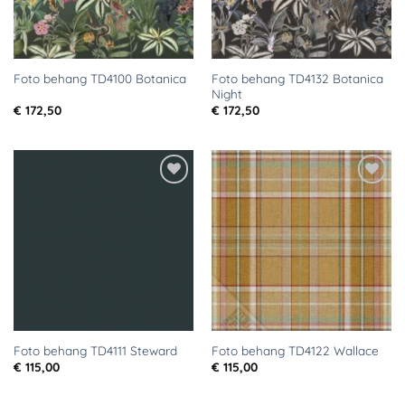
Foto behang TD4132 Botanica
Foto behang TD4100 Botanica
Night
€
172,50
€
172,50
Toevoegen
Toevoegen
aan
aan
verlanglijst
verlanglijst
Foto behang TD4111 Steward
Foto behang TD4122 Wallace
€
115,00
€
115,00