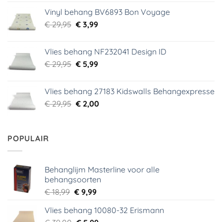
was:
is:
Vinyl behang BV6893 Bon Voyage
€ 44,95.
€ 6,99.
Oorspronkelijke
Huidige
€
29,95
€
3,99
prijs
prijs
was:
is:
Vlies behang NF232041 Design ID
€ 29,95.
€ 3,99.
Oorspronkelijke
Huidige
€
29,95
€
5,99
prijs
prijs
was:
is:
Vlies behang 27183 Kidswalls Behangexpresse
€ 29,95.
€ 5,99.
Oorspronkelijke
Huidige
€
29,95
€
2,00
prijs
prijs
was:
is:
€ 29,95.
€ 2,00.
POPULAIR
Behanglijm Masterline voor alle
behangsoorten
Oorspronkelijke
Huidige
€
18,99
€
9,99
prijs
prijs
Vlies behang 10080-32 Erismann
was:
is:
Oorspronkelijke
Huidige