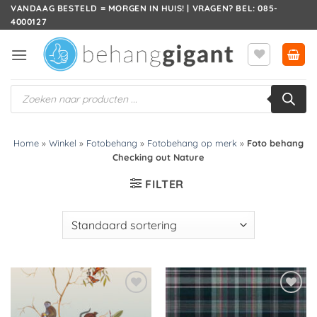
Ga
VANDAAG BESTELD = MORGEN IN HUIS! | VRAGEN? BEL: 085-
4000127
naar
inhoud
Producten
zoeken
Home
»
Winkel
»
Fotobehang
»
Fotobehang op merk
»
Foto behang
Checking out Nature
FILTER
Toevoegen
Toevoegen
aan
aan