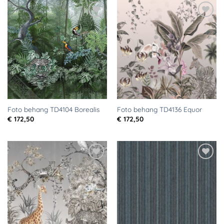
Toevoegen
Toevoegen
aan
aan
verlanglijst
verlanglijst
Foto behang TD4104 Borealis
Foto behang TD4136 Equor
€
172,50
€
172,50
Toevoegen
Toevoegen
aan
aan
verlanglijst
verlanglijst