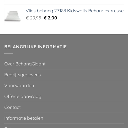
prijs
prijs
was:
is:
Vlies behang 27183 Kidswalls Behangexpresse
€ 29,95.
€ 5,99.
Oorspronkelijke
Huidige
€
29,95
€
2,00
prijs
prijs
was:
is:
€ 29,95.
€ 2,00.
BELANGRIJKE INFORMATIE
Over BehangGigant
Bedrijfsgegevens
Voorwaarden
Offerte aanvraag
Contact
Informatie betalen