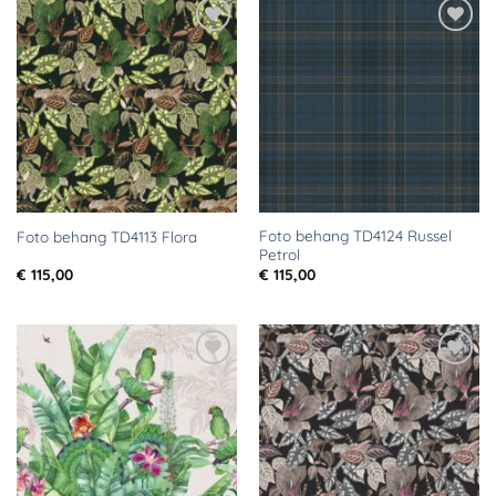
Toevoegen
Toevoegen
aan
aan
verlanglijst
verlanglijst
Foto behang TD4124 Russel
Foto behang TD4113 Flora
Petrol
€
115,00
€
115,00
Toevoegen
Toevoegen
aan
aan
verlanglijst
verlanglijst