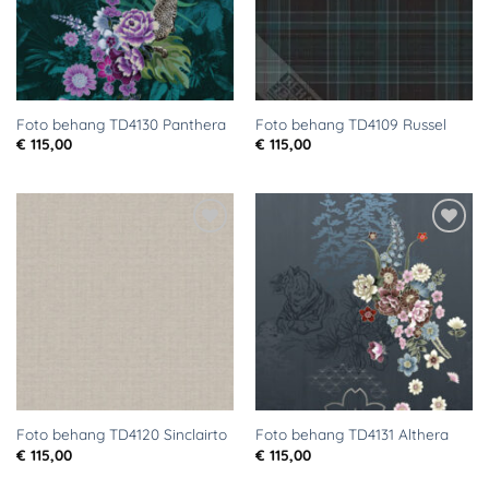
Foto behang TD4130 Panthera
Foto behang TD4109 Russel
€
115,00
€
115,00
Toevoegen
Toevoegen
aan
aan
verlanglijst
verlanglijst
Foto behang TD4120 Sinclairto
Foto behang TD4131 Althera
€
115,00
€
115,00