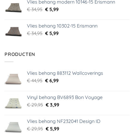
Vlies behang modern 10146-15 Erismann
€ 39,95.
€ 5,99.
Oorspronkelijke
Huidige
€
34,95
€
5,99
prijs
prijs
was:
is:
Vlies behang 10302-15 Erismann
€ 34,95.
€ 5,99.
Oorspronkelijke
Huidige
€
34,95
€
5,99
prijs
prijs
was:
is:
€ 34,95.
€ 5,99.
PRODUCTEN
Vlies behang 883112 Wallcoverings
Oorspronkelijke
Huidige
€
44,95
€
6,99
prijs
prijs
was:
is:
Vinyl behang BV6893 Bon Voyage
€ 44,95.
€ 6,99.
Oorspronkelijke
Huidige
€
29,95
€
3,99
prijs
prijs
was:
is:
Vlies behang NF232041 Design ID
€ 29,95.
€ 3,99.
Oorspronkelijke
Huidige
€
29,95
€
5,99