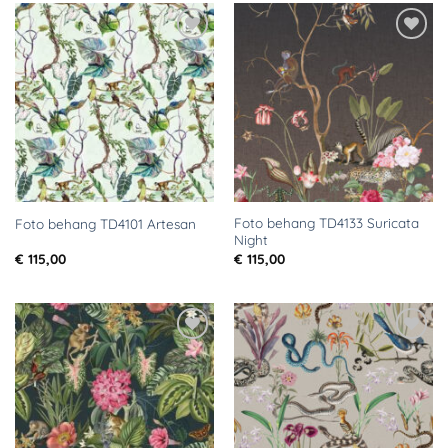
Toevoegen
Toevoegen
aan
aan
verlanglijst
verlanglijst
Foto behang TD4133 Suricata
Foto behang TD4101 Artesan
Night
€
115,00
€
115,00
Toevoegen
Toevoegen
aan
aan
verlanglijst
verlanglijst