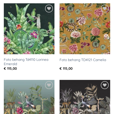
Toevoegen
Toevoegen
aan
aan
verlanglijst
verlanglijst
Foto behang Td4110 Lorinea
Foto behang TD4121 Camelia
Emerald
€
115,00
€
115,00
Toevoegen
Toevoegen
aan
aan
verlanglijst
verlanglijst