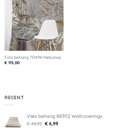
Toevoegen
aan
verlanglijst
Foto behang TD4116 Nebulosa
€
115,00
RECENT
Vlies behang 883112 Wallcoverings
Oorspronkelijke
Huidige
€
44,95
€
6,99
prijs
prijs