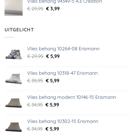
Vlies behang 94349-5 A.s Creation
€ 29,95.
€ 5,99.
Oorspronkelijke
Huidige
€
29,95
€
3,99
prijs
prijs
was:
is:
€ 29,95.
€ 3,99.
UITGELICHT
Vlies behang 10264-08 Erismann
Oorspronkelijke
Huidige
€
29,95
€
5,99
prijs
prijs
was:
is:
Vlies behang 10318-47 Erismann
€ 29,95.
€ 5,99.
Oorspronkelijke
Huidige
€
39,95
€
5,99
prijs
prijs
was:
is:
Vlies behang modern 10146-15 Erismann
€ 39,95.
€ 5,99.
Oorspronkelijke
Huidige
€
34,95
€
5,99
prijs
prijs
was:
is:
Vlies behang 10302-15 Erismann
€ 34,95.
€ 5,99.
Oorspronkelijke
Huidige
€
34,95
€
5,99
prijs
prijs