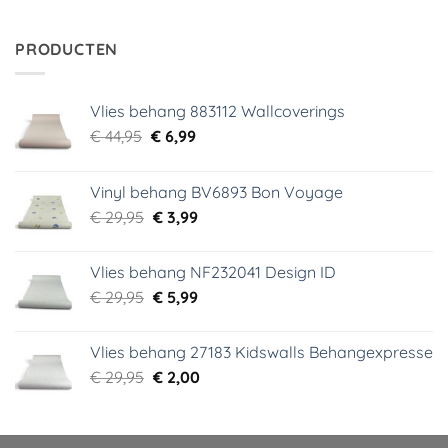
was:
is:
€ 34,95.
€ 5,99.
PRODUCTEN
Vlies behang 883112 Wallcoverings
Oorspronkelijke
Huidige
€
44,95
€
6,99
prijs
prijs
was:
is:
Vinyl behang BV6893 Bon Voyage
€ 44,95.
€ 6,99.
Oorspronkelijke
Huidige
€
29,95
€
3,99
prijs
prijs
was:
is:
Vlies behang NF232041 Design ID
€ 29,95.
€ 3,99.
Oorspronkelijke
Huidige
€
29,95
€
5,99
prijs
prijs
was:
is:
Vlies behang 27183 Kidswalls Behangexpresse
€ 29,95.
€ 5,99.
Oorspronkelijke
Huidige
€
29,95
€
2,00
prijs
prijs
was:
is:
€ 29,95.
€ 2,00.