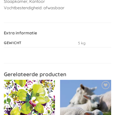
Slaapkamer, Kantoor
Vochtbestendigheid: afwasbaar
Extra informatie
GEWICHT
5 kg
Gerelateerde producten
Toevoegen
Toevoegen
aan
aan
verlanglijst
verlanglijst