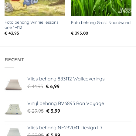
Foto behang Winnie lessons
Foto behang Grass Noordwand
one 1-412
€
43,95
€
395,00
RECENT
Vlies behang 883112 Wallcoverings
Oorspronkelijke
Huidige
€
44,95
€
6,99
prijs
prijs
was:
is:
Vinyl behang BV6893 Bon Voyage
€ 44,95.
€ 6,99.
Oorspronkelijke
Huidige
€
29,95
€
3,99
prijs
prijs
was:
is:
Vlies behang NF232041 Design ID
€ 29,95.
€ 3,99.
Oorspronkelijke
Huidige
€
29,95
€
5,99