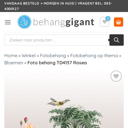
Ga
VANDAAG BESTELD = MORGEN IN HUIS! | VRAGEN? BEL: 085-
4000127
naar
inhoud
Producten
zoeken
Home
»
Winkel
»
Fotobehang
»
Fotobehang op thema
»
Bloemen
»
Foto behang TD4137 Rosea
Toevoegen
aan
verlanglijst