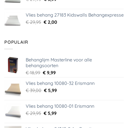
prijs
prijs
was:
is:
Vlies behang 27183 Kidswalls Behangexpresse
€ 29,95.
€ 5,99.
Oorspronkelijke
Huidige
€
29,95
€
2,00
prijs
prijs
was:
is:
€ 29,95.
€ 2,00.
POPULAIR
Behanglijm Masterline voor alle
behangsoorten
Oorspronkelijke
Huidige
€
18,99
€
9,99
prijs
prijs
Vlies behang 10080-32 Erismann
was:
is:
Oorspronkelijke
Huidige
€
39,00
€ 18,99.
€
5,99
€ 9,99.
prijs
prijs
was:
is:
Vlies behang 10080-01 Erismann
€ 39,00.
€ 5,99.
Oorspronkelijke
Huidige
€
29,95
€
5,99
prijs
prijs
was:
is: