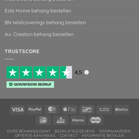
Esta Home behang bestellen
BN Wallcoverings behang bestellen
A.s. Creation behang bestellen
TRUSTSCORE
Visa
PayPal
MasterCard
Apple
Bancontact
Bank
Belfiu
Pay
Transfer
IDeal
KBC
Klarna
Maestro
OVER BEHANGGIGANT
BEDRIJFSGEGEVENS
VOORWAARDEN
OFFERTE AANVRAAG
CONTACT
INFORMATIE BETALEN