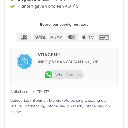
Klanten geven ons een
4.7 / 5
Betaal eenvoudig met o.a.:
IDeal
Visa
PayPal
MasterCard
Apple
Bancont
Pay
VRAGEN?
INFO@BEHANGGIGANT.NL, OF:
WhatsApp ons
Artikelnummer:
TD4137
Categorieën:
Bloemen
,
Dieren
,
Foto behang Checking out
Nature
,
Fotobehang
,
Fotobehang op merk
,
Fotobehang op
thema