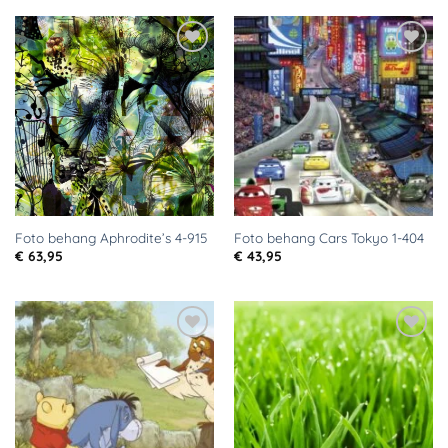
Toevoegen
Toevoegen
aan
aan
verlanglijst
verlanglijst
Foto behang Aphrodite’s 4-915
Foto behang Cars Tokyo 1-404
€
63,95
€
43,95
Toevoegen
Toevoegen
aan
aan
verlanglijst
verlanglijst