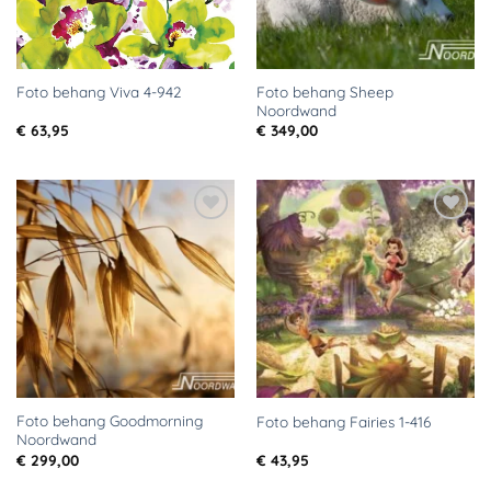
Foto behang Sheep
Foto behang Viva 4-942
Noordwand
€
63,95
€
349,00
Toevoegen
Toevoegen
aan
aan
verlanglijst
verlanglijst
Foto behang Goodmorning
Foto behang Fairies 1-416
Noordwand
€
299,00
€
43,95