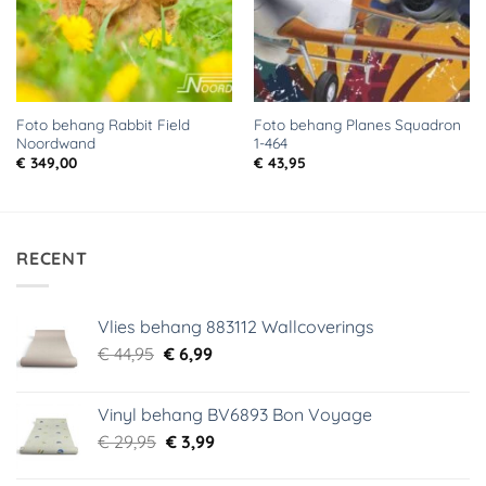
Foto behang Rabbit Field
Foto behang Planes Squadron
Noordwand
1-464
€
349,00
€
43,95
RECENT
Vlies behang 883112 Wallcoverings
Oorspronkelijke
Huidige
€
44,95
€
6,99
prijs
prijs
was:
is:
Vinyl behang BV6893 Bon Voyage
€ 44,95.
€ 6,99.
Oorspronkelijke
Huidige
€
29,95
€
3,99
prijs
prijs
was:
is: