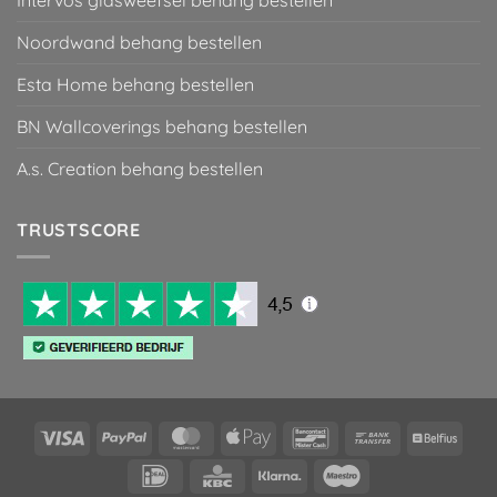
Noordwand behang bestellen
Esta Home behang bestellen
BN Wallcoverings behang bestellen
A.s. Creation behang bestellen
TRUSTSCORE
Visa
PayPal
MasterCard
Apple
Bancontact
Bank
Belfiu
Pay
Transfer
IDeal
KBC
Klarna
Maestro