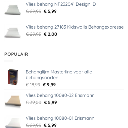
Vlies behang NF232041 Design ID
€ 29,95.
€ 3,99.
Oorspronkelijke
Huidige
€
29,95
€
5,99
prijs
prijs
was:
is:
Vlies behang 27183 Kidswalls Behangexpresse
€ 29,95.
€ 5,99.
Oorspronkelijke
Huidige
€
29,95
€
2,00
prijs
prijs
was:
is:
€ 29,95.
€ 2,00.
POPULAIR
Behanglijm Masterline voor alle
behangsoorten
Oorspronkelijke
Huidige
€
18,99
€
9,99
prijs
prijs
Vlies behang 10080-32 Erismann
was:
is:
Oorspronkelijke
Huidige
€
39,00
€ 18,99.
€
5,99
€ 9,99.
prijs
prijs
was:
is:
Vlies behang 10080-01 Erismann
€ 39,00.
€ 5,99.
Oorspronkelijke
Huidige
€
29,95
€
5,99