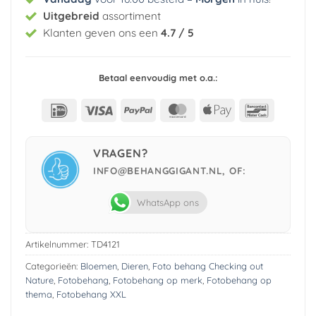
Uitgebreid
assortiment
Klanten geven ons een
4.7 / 5
Betaal eenvoudig met o.a.:
IDeal
Visa
PayPal
MasterCard
Apple
Bancont
Pay
VRAGEN?
INFO@BEHANGGIGANT.NL, OF:
WhatsApp ons
Artikelnummer:
TD4121
Categorieën:
Bloemen
,
Dieren
,
Foto behang Checking out
Nature
,
Fotobehang
,
Fotobehang op merk
,
Fotobehang op
thema
,
Fotobehang XXL