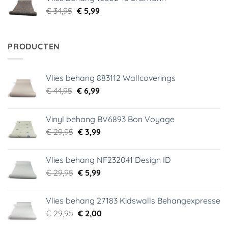
€ 34,95.
€ 5,99.
Oorspronkelijke
Huidige
€
34,95
€
5,99
prijs
prijs
was:
is:
€ 34,95.
€ 5,99.
PRODUCTEN
Vlies behang 883112 Wallcoverings
Oorspronkelijke
Huidige
€
44,95
€
6,99
prijs
prijs
was:
is:
Vinyl behang BV6893 Bon Voyage
€ 44,95.
€ 6,99.
Oorspronkelijke
Huidige
€
29,95
€
3,99
prijs
prijs
was:
is:
Vlies behang NF232041 Design ID
€ 29,95.
€ 3,99.
Oorspronkelijke
Huidige
€
29,95
€
5,99
prijs
prijs
was:
is:
Vlies behang 27183 Kidswalls Behangexpresse
€ 29,95.
€ 5,99.
Oorspronkelijke
Huidige
€
29,95
€
2,00
prijs
prijs