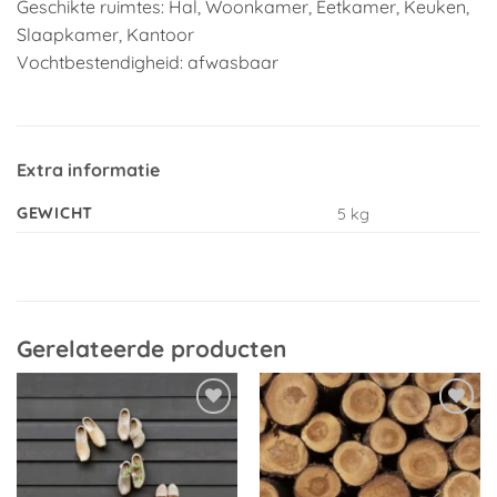
Geschikte ruimtes: Hal, Woonkamer, Eetkamer, Keuken,
Slaapkamer, Kantoor
Vochtbestendigheid: afwasbaar
Extra informatie
GEWICHT
5 kg
Gerelateerde producten
Toevoegen
Toevoegen
aan
aan
verlanglijst
verlanglijst