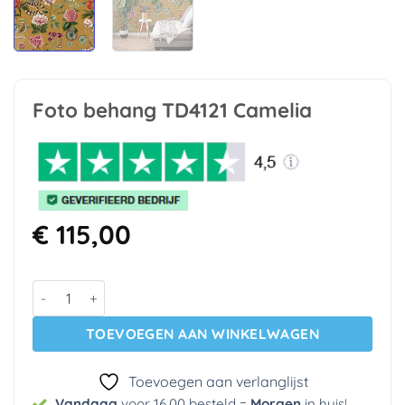
Foto behang TD4121 Camelia
€
115,00
Foto behang TD4121 Camelia aantal
TOEVOEGEN AAN WINKELWAGEN
Toevoegen aan verlanglijst
Vandaag
voor 16.00 besteld =
Morgen
in huis
!