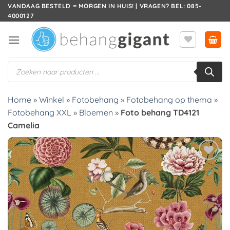
Ga
VANDAAG BESTELD = MORGEN IN HUIS! | VRAGEN? BEL: 085-
4000127
naar
inhoud
Producten
zoeken
Home
»
Winkel
»
Fotobehang
»
Fotobehang op thema
»
Fotobehang XXL
»
Bloemen
»
Foto behang TD4121
Camelia
Toevoegen
aan
verlanglijst