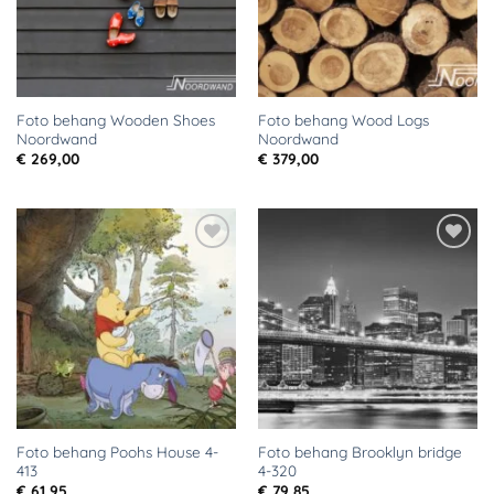
Foto behang Wooden Shoes
Foto behang Wood Logs
Noordwand
Noordwand
€
269,00
€
379,00
Toevoegen
Toevoegen
aan
aan
verlanglijst
verlanglijst
Foto behang Poohs House 4-
Foto behang Brooklyn bridge
413
4-320
€
61,95
€
79,85