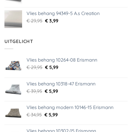
prijs
prijs
was:
is:
Vlies behang 94349-5 A.s Creation
€ 29,95.
€ 5,99.
Oorspronkelijke
Huidige
€
29,95
€
3,99
prijs
prijs
was:
is:
€ 29,95.
€ 3,99.
UITGELICHT
Vlies behang 10264-08 Erismann
Oorspronkelijke
Huidige
€
29,95
€
5,99
prijs
prijs
was:
is:
Vlies behang 10318-47 Erismann
€ 29,95.
€ 5,99.
Oorspronkelijke
Huidige
€
39,95
€
5,99
prijs
prijs
was:
is:
Vlies behang modern 10146-15 Erismann
€ 39,95.
€ 5,99.
Oorspronkelijke
Huidige
€
34,95
€
5,99
prijs
prijs
was:
is:
Vlies behang 10302-15 Erismann