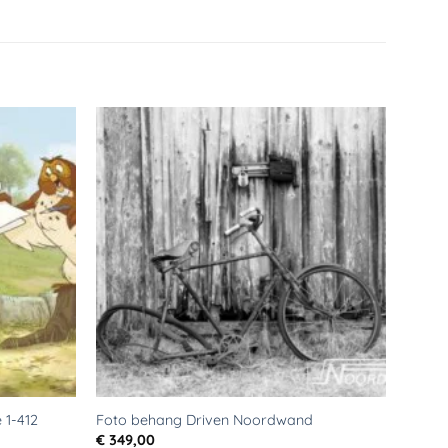
Toevoegen
Toevoegen
aan
aan
verlanglijst
verlanglijst
 1-412
Foto behang Driven Noordwand
€
349,00