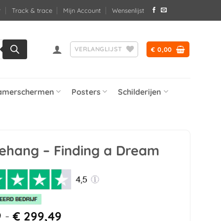
Track & trace
Mijn Account
Wensenlijst
VERLANGLIJST
€
0,00
amerschermen
Posters
Schilderijen
ehang – Finding a Dream
Prijsklasse:
9
-
€
299,49