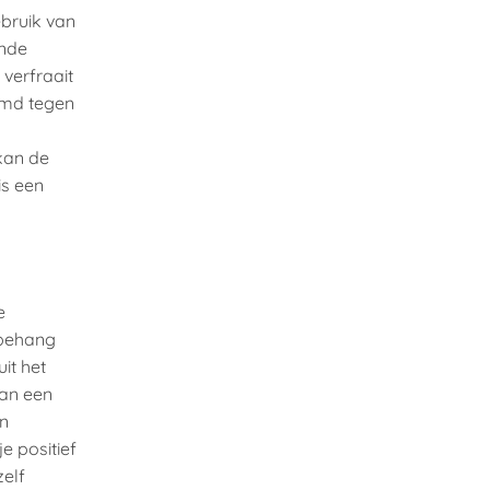
bruik van
ende
 verfraait
ermd tegen
 kan de
is een
e
 behang
uit het
van een
en
je positief
zelf