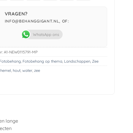
Pay
VRAGEN?
INFO@BEHANGGIGANT.NL, OF:
WhatsApp ons
r:
A1-NEW0115791-MP
Fotobehang
,
Fotobehang op thema
,
Landschappen
,
Zee
,
hemel
,
hout
,
water
,
zee
en lange
fecten