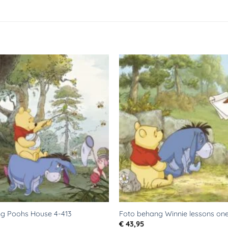
Toevoegen
aan
verlanglijst
g Poohs House 4-413
Foto behang Winnie lessons one
€
43,95