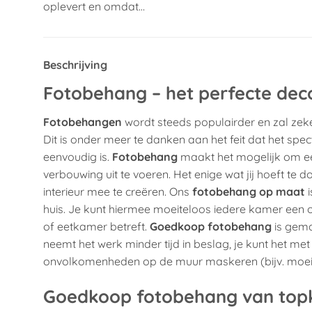
oplevert en omdat…
Beschrijving
Fotobehang – het perfecte dec
Fotobehangen
wordt steeds populairder en zal zeke
Dit is onder meer te danken aan het feit dat het sp
eenvoudig is.
Fotobehang
maakt het mogelijk om een
verbouwing uit te voeren. Het enige wat jij hoeft te d
interieur mee te creëren. Ons
fotobehang op maat
i
huis. Je kunt hiermee moeiteloos iedere kamer een
of eetkamer betreft.
Goedkoop fotobehang
is gema
neemt het werk minder tijd in beslag, je kunt het m
onvolkomenheden op de muur maskeren (bijv. moeilij
Goedkoop fotobehang van topk