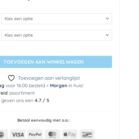
€ 35,69
tot
€ 299,49
 - Finding a Dream aantal
TOEVOEGEN AAN WINKELWAGEN
Toevoegen aan verlanglijst
ag
voor 16.00 besteld =
Morgen
in huis
!
reid
assortiment
n geven ons een
4.7 / 5
Betaal eenvoudig met o.a.:
IDeal
Visa
PayPal
MasterCard
Apple
Bancontact