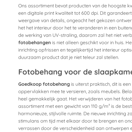
Ons assortiment bevat producten van de hoogste kwa
een digitale print kwaliteit tot 600 dpi. Dit garandeer
weergave van details, ongeacht het gekozen ontwerp
het het interieur door het te veranderen in een bui
de werking van UV-straling, daarom zal het niet verb
fotobehangen
is niet alleen geschikt voor in huis.
inrichting opfrissen en tegelijkertijd het interieur opt
duurzaam product dat je niet teleur zal stellen.
Fotobehang voor de slaapkam
Goedkoop fotobehang
is uiterst praktisch, dit is
oppervlakken mee te versieren, zoals meubels. Belan
heel gemakkelijk gaat. Het verwijderen van het fot
assortiment met een gewicht van 110 g/m² is de best
harmonieuze, stijlvolle ruimte. De nieuwe inrichting z
stimulans om tijd met elkaar door te brengen en on
verrassen door de verscheidenheid aan ontwerpen en