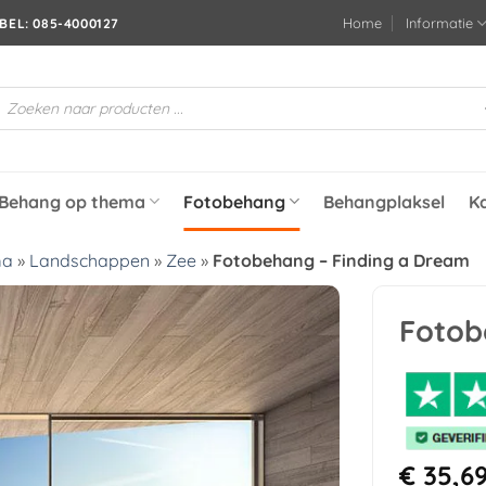
Home
Informatie
BEL: 085-4000127
roducten
oeken
Behang op thema
Fotobehang
Behangplaksel
K
ma
»
Landschappen
»
Zee
»
Fotobehang – Finding a Dream
Fotob
Toevoegen
aan
verlanglijst
€
35,6