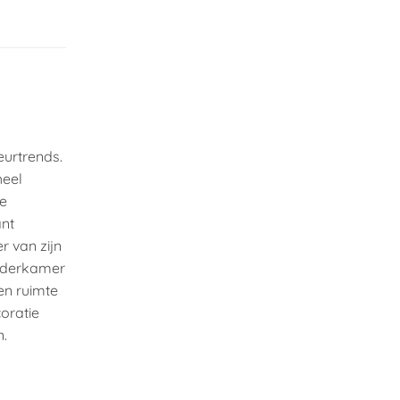
eurtrends.
heel
te
ant
r van zijn
inderkamer
en ruimte
oratie
n.