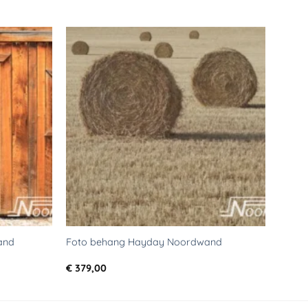
Toevoegen
Toevoegen
aan
aan
verlanglijst
verlanglijst
and
Foto behang Hayday Noordwand
€
379,00