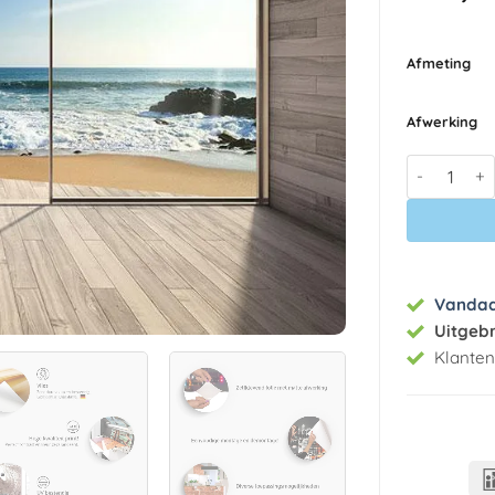
Afmeting
Afwerking
Fotobehang
Vanda
Uitgeb
Klante