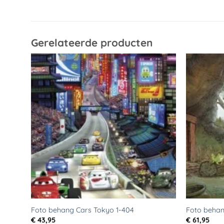
Gerelateerde producten
Toevoegen
aan
verlanglijst
Foto behang Cars Tokyo 1-404
Foto behan
€
43,95
€
61,95