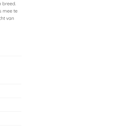
m breed.
is mee te
cht van