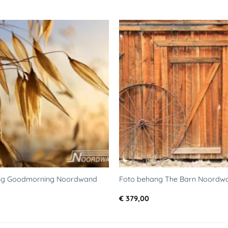
Toevoegen
aan
verlanglijst
ng Goodmorning Noordwand
Foto behang The Barn Noordw
€
379,00