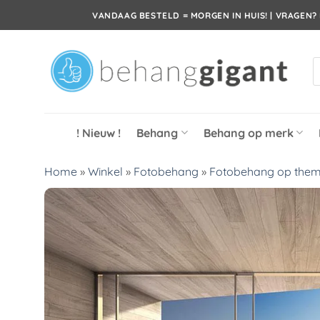
Ga
VANDAAG BESTELD = MORGEN IN HUIS! | VRAGEN? 
naar
inhoud
P
z
! Nieuw !
Behang
Behang op merk
Home
»
Winkel
»
Fotobehang
»
Fotobehang op the