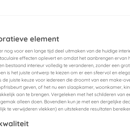
oratieve element
r nog voor een lange tijd deel uitmaken van de huidige interi
ectaculaire effecten oplevert en omdat het aanbrengen ervan 
 bestaand interieur volledig te veranderen, zonder een gro
oen is het juiste ontwerp te kiezen om er een sfeervol en eleg
s de juiste keuze voor iedereen die droomt van een make-ove
 opfrisbeurt geven, of het nu een slaapkamer, woonkamer, k
kkelijk aan te brengen. Vergeleken met het schilderen van e
et gemak alleen doen. Bovendien kun je met een dergelijke dec
k te verwijderen vlekken) en uitstekende resultaten bereike
waliteit