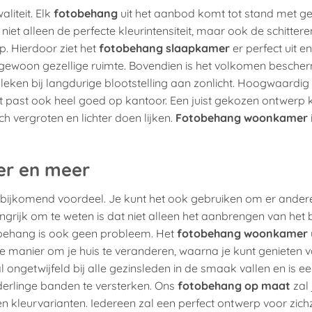
liteit. Elk
fotobehang
uit het aanbod komt tot stand met ge
t niet alleen de perfecte kleurintensiteit, maar ook de schitter
. Hierdoor ziet het
fotobehang slaapkamer
er perfect uit en
tengewoon gezellige ruimte. Bovendien is het volkomen besch
leken bij langdurige blootstelling aan zonlicht. Hoogwaardig
 Het past ook heel goed op kantoor. Een juist gekozen ontwerp
isch vergroten en lichter doen lijken.
Fotobehang woonkamer
er en meer
 een bijkomend voordeel. Je kunt het ook gebruiken om er ander
grijk om te weten is dat niet alleen het aanbrengen van het
obehang is ook geen probleem. Het
fotobehang woonkamer
e manier om je huis te veranderen, waarna je kunt genieten 
al ongetwijfeld bij alle gezinsleden in de smaak vallen en is e
derlinge banden te versterken. Ons
fotobehang op maat
zal 
 kleurvarianten. Iedereen zal een perfect ontwerp voor zich