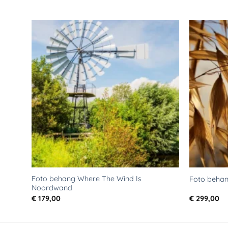
Toevoegen
aan
verlanglijst
Foto behang Where The Wind Is
Foto beha
Noordwand
€
179,00
€
299,00