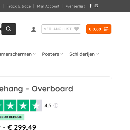
Track & trace
Mijn Account
Wensenlijst
VERLANGLIJST
€
0,00
amerschermen
Posters
Schilderijen
ehang – Overboard
Prijsklasse:
9
-
€
299,49