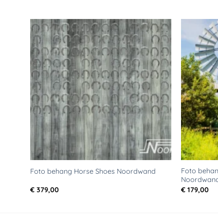
Toevoegen
aan
verlanglijst
Foto behan
Foto behang Horse Shoes Noordwand
Noordwan
€
379,00
€
179,00