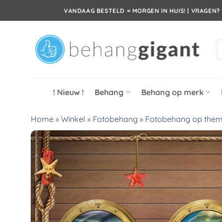
Ga
VANDAAG BESTELD = MORGEN IN HUIS! | VRAGEN? 
naar
inhoud
P
z
! Nieuw !
Behang
Behang op merk
Home
»
Winkel
»
Fotobehang
»
Fotobehang op the