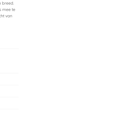
m breed.
is mee te
cht van