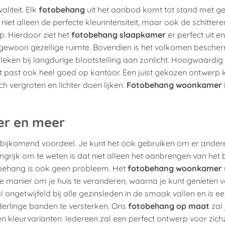
liteit. Elk
fotobehang
uit het aanbod komt tot stand met ge
t niet alleen de perfecte kleurintensiteit, maar ook de schitter
. Hierdoor ziet het
fotobehang slaapkamer
er perfect uit en
tengewoon gezellige ruimte. Bovendien is het volkomen besch
leken bij langdurige blootstelling aan zonlicht. Hoogwaardig
 Het past ook heel goed op kantoor. Een juist gekozen ontwerp
isch vergroten en lichter doen lijken.
Fotobehang woonkamer
er en meer
 een bijkomend voordeel. Je kunt het ook gebruiken om er ander
grijk om te weten is dat niet alleen het aanbrengen van het
obehang is ook geen probleem. Het
fotobehang woonkamer
e manier om je huis te veranderen, waarna je kunt genieten 
al ongetwijfeld bij alle gezinsleden in de smaak vallen en is e
derlinge banden te versterken. Ons
fotobehang op maat
zal 
 kleurvarianten. Iedereen zal een perfect ontwerp voor zich