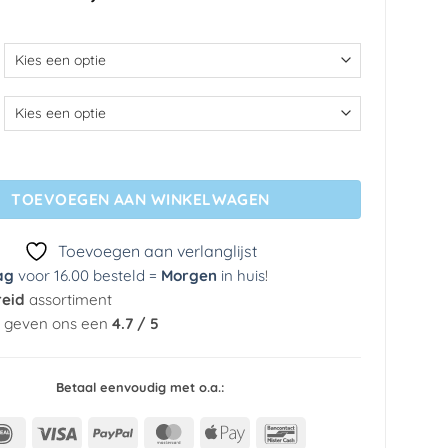
€ 35,69
tot
€ 299,49
 - Overboard aantal
TOEVOEGEN AAN WINKELWAGEN
Toevoegen aan verlanglijst
ag
voor 16.00 besteld =
Morgen
in huis
!
reid
assortiment
n geven ons een
4.7 / 5
Betaal eenvoudig met o.a.:
IDeal
Visa
PayPal
MasterCard
Apple
Bancontact