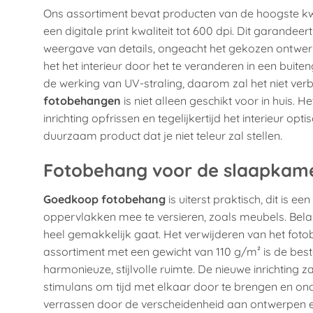
Ons assortiment bevat producten van de hoogste kwa
een digitale print kwaliteit tot 600 dpi. Dit garandeer
weergave van details, ongeacht het gekozen ontwerp
het het interieur door het te veranderen in een bui
de werking van UV-straling, daarom zal het niet verb
fotobehangen
is niet alleen geschikt voor in huis.
inrichting opfrissen en tegelijkertijd het interieur opt
duurzaam product dat je niet teleur zal stellen.
Fotobehang voor de slaapkam
Goedkoop fotobehang
is uiterst praktisch, dit is
oppervlakken mee te versieren, zoals meubels. Belan
heel gemakkelijk gaat. Het verwijderen van het fot
assortiment met een gewicht van 110 g/m² is de best
harmonieuze, stijlvolle ruimte. De nieuwe inrichting z
stimulans om tijd met elkaar door te brengen en on
verrassen door de verscheidenheid aan ontwerpen en