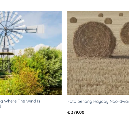
Toevoegen
aan
verlanglijst
g Where The Wind Is
Foto behang Hayday Noordwa
d
€
379,00