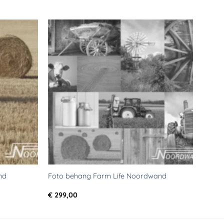
Toevoegen
Toevoegen
aan
aan
verlanglijst
verlanglijst
nd
Foto behang Farm Life Noordwand
€
299,00