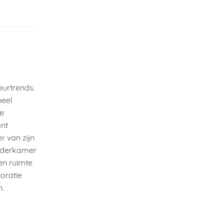
eurtrends.
heel
te
ant
r van zijn
inderkamer
en ruimte
oratie
n.