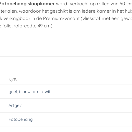
Fotobehang slaapkamer
wordt verkocht op rollen van 50 c
terialen, waardoor het geschikt is om iedere kamer in het hu
 verkrijgbaar in de Premium-variant (vliesstof met een gewi
 folie, rolbreedte 49 cm).
N/B
geel
,
blauw
,
bruin
,
wit
Artgeist
Fotobehang