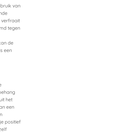
bruik van
ende
 verfraait
ermd tegen
 kan de
is een
e
 behang
uit het
van een
en
je positief
zelf