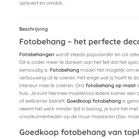
oplevert en omdat…
Beschrijving
Fotobehang – het perfecte dec
Fotobehangen
wordt steeds populairder en zal zeke
Dit is onder meer te danken aan het feit dat het sp
eenvoudig is.
Fotobehang
maakt het mogelijk om een
verbouwing uit te voeren. Het enige wat jij hoeft te d
interieur mee te creëren. Ons
fotobehang op maat
i
huis. Je kunt hiermee moeiteloos iedere kamer een
of eetkamer betreft.
Goedkoop fotobehang
is gema
neemt het werk minder tijd in beslag, je kunt het m
onvolkomenheden op de muur maskeren (bijv. moeilij
Goedkoop fotobehang van topk