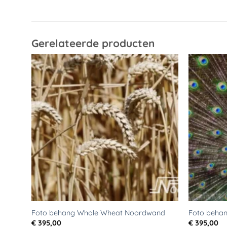
Gerelateerde producten
Toevoegen
aan
verlanglijst
Foto behang Whole Wheat Noordwand
Foto beha
€
395,00
€
395,00