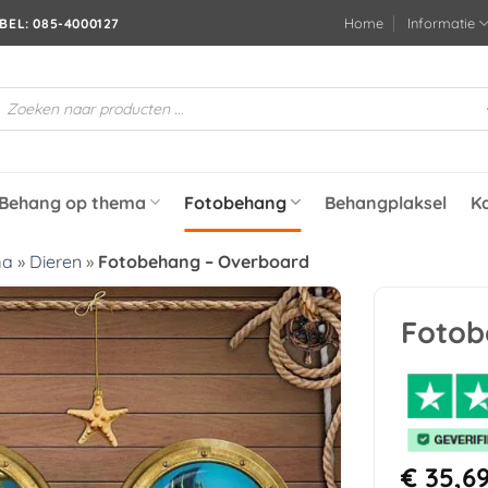
Home
Informatie
BEL: 085-4000127
roducten
oeken
Behang op thema
Fotobehang
Behangplaksel
K
ma
»
Dieren
»
Fotobehang – Overboard
Fotob
Toevoegen
aan
verlanglijst
€
35,6