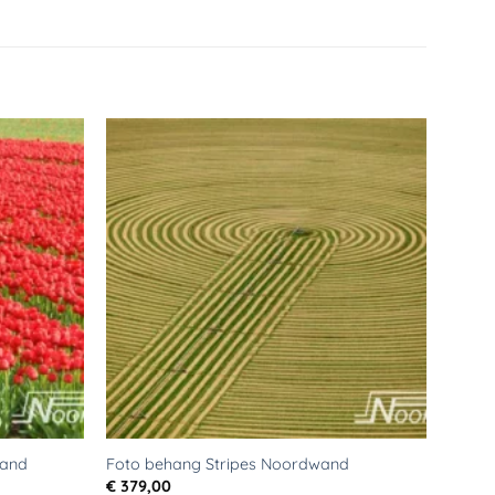
Toevoegen
Toevoegen
aan
aan
verlanglijst
verlanglijst
wand
Foto behang Stripes Noordwand
€
379,00