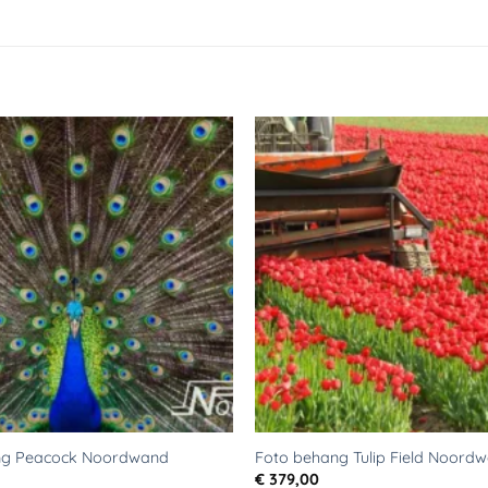
Toevoegen
aan
verlanglijst
ng Peacock Noordwand
Foto behang Tulip Field Noord
€
379,00