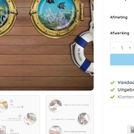
Afmeting
Afwerking
Fotobehang
Vanda
Uitgeb
Klante