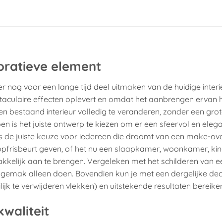
oratieve element
r nog voor een lange tijd deel uitmaken van de huidige interi
ectaculaire effecten oplevert en omdat het aanbrengen ervan 
 bestaand interieur volledig te veranderen, zonder een gro
oen is het juiste ontwerp te kiezen om er een sfeervol en eleg
s de juiste keuze voor iedereen die droomt van een make-ove
 opfrisbeurt geven, of het nu een slaapkamer, woonkamer, k
kkelijk aan te brengen. Vergeleken met het schilderen van e
et gemak alleen doen. Bovendien kun je met een dergelijke dec
k te verwijderen vlekken) en uitstekende resultaten bereike
waliteit