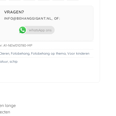
Pay
VRAGEN?
INFO@BEHANGGIGANT.NL, OF:
WhatsApp ons
r:
A1-NEW010780-MP
Dieren
,
Fotobehang
,
Fotobehang op thema
,
Voor kinderen
atuur
,
schip
en lange
fecten